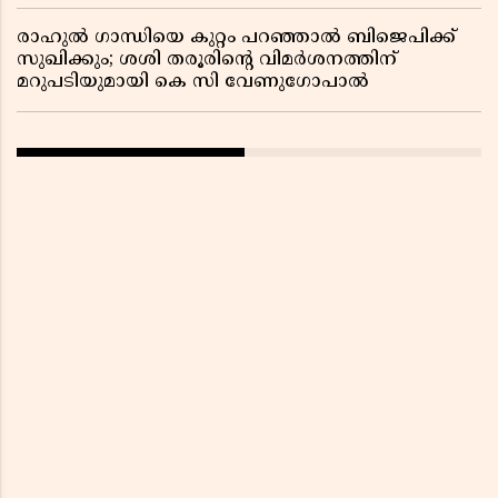
രാഹുൽ ഗാന്ധിയെ കുറ്റം പറഞ്ഞാൽ ബിജെപിക്ക്
സുഖിക്കും; ശശി തരൂരിന്റെ വിമർശനത്തിന്
മറുപടിയുമായി കെ സി വേണുഗോപാൽ