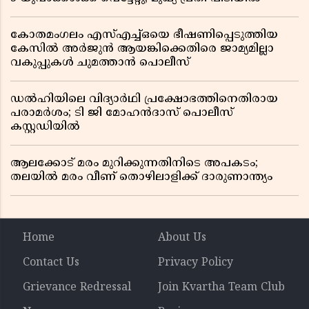
കോതമംഗലം എസ്എച്ച്ഒയെ ഭീഷണിപ്പെടുത്തിയ
കേസിൽ അർജുൻ ആയങ്കിക്കെതിരെ ജാമ്യമില്ലാ
വകുപ്പുകൾ ചുമത്താൻ പൊലീസ്
ഡൽഹിയിലെ വിദ്യാർഥി പ്രക്ഷോഭത്തിനെതിരായ
പരാമർശം; ടി ജി മോഹൻദാസ് പൊലീസ്
കസ്റ്റഡിയിൽ
ആലക്കോട് മരം മുറിക്കുന്നതിനിടെ അപകടം;
തലയിൽ മരം വീണ് തൊഴിലാളിക്ക് ദാരുണാന്ത്യം
Home
About Us
Contact Us
Privacy Policy
Grievance Redressal
Join Kvartha Team Club