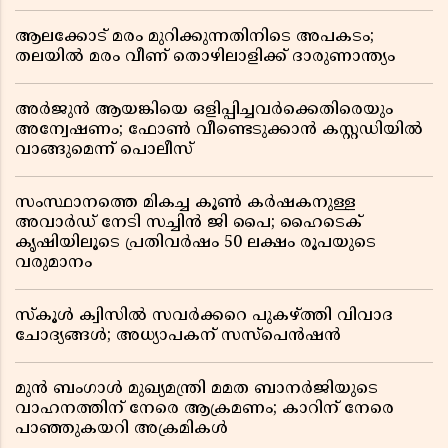
ആലക്കോട് മരം മുറിക്കുന്നതിനിടെ അപകടം;
തലയിൽ മരം വീണ് തൊഴിലാളിക്ക് ദാരുണാന്ത്യം
അർജുൻ ആയങ്കിയെ ഒളിപ്പിച്ചവർക്കെതിരെയും
അന്വേഷണം; ഫോൺ വീണ്ടെടുക്കാൻ കസ്റ്റഡിയിൽ
വാങ്ങുമെന്ന് പൊലീസ്
സംസ്ഥാനത്തെ മികച്ച കൂൺ കർഷകനുള്ള
അവാർഡ് നേടി സച്ചിൻ ജി പൈ; ഹൈടെക്
കൃഷിയിലൂടെ പ്രതിവർഷം 50 ലക്ഷം രൂപയുടെ
വരുമാനം
സ്കൂൾ ക്വിസിൽ സവർക്കറെ പുകഴ്ത്തി വിവാദ
ചോദ്യങ്ങൾ; അധ്യാപകന് സസ്പെൻഷൻ
മുൻ ബംഗാൾ മുഖ്യമന്ത്രി മമത ബാനർജിയുടെ
വാഹനത്തിന് നേരെ ആക്രമണം; കാറിന് നേരെ
പാഞ്ഞുകയറി അക്രമികൾ