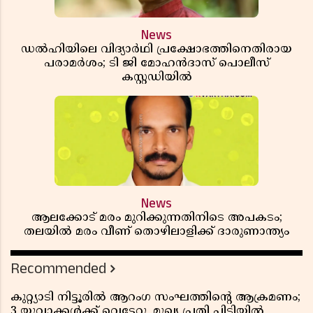
News
ഡൽഹിയിലെ വിദ്യാർഥി പ്രക്ഷോഭത്തിനെതിരായ
പരാമർശം; ടി ജി മോഹൻദാസ് പൊലീസ്
കസ്റ്റഡിയിൽ
News
ആലക്കോട് മരം മുറിക്കുന്നതിനിടെ അപകടം;
തലയിൽ മരം വീണ് തൊഴിലാളിക്ക് ദാരുണാന്ത്യം
Recommended
കുറ്റ്യാടി നിട്ടൂരിൽ ആറംഗ സംഘത്തിൻ്റെ ആക്രമണം;
3 യുവാക്കൾക്ക് വെട്ടേറ്റു, മുഖ്യ പ്രതി പിടിയിൽ