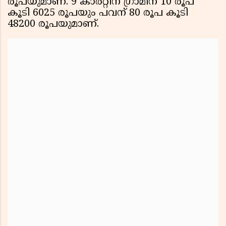
രൂപയുമാണ്. 9 കാരറ്റിന് ഗ്രാമിന് 10 രൂപ
കൂടി 6025 രൂപയും പവന് 80 രൂപ കൂടി
48200 രൂപയുമാണ്.