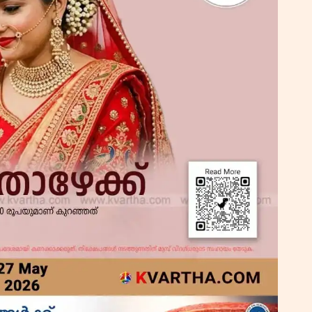
കു
റി