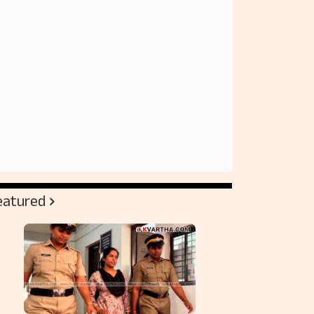
eatured