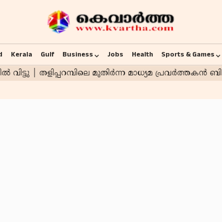
d
Kerala
Gulf
Business
Jobs
Health
Sports & Games