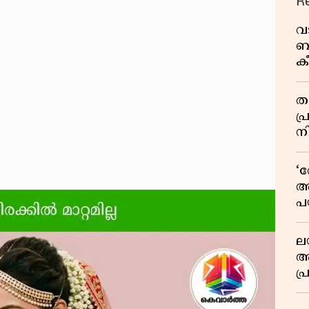
R
വ
ബ
ക
വി
തള
പ
ന
‘
അ
പ
ക
ല
ആ
പ
ശ
വ