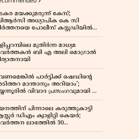
ecommended
കുതിപ്പ് രേഖപ്പെടുത്തി ആദ്യ പാദ
റിപ്പോർട്ട് പുറത്ത്
ടകര മയക്കുമരുന്ന് കേസ്;
ിആർസി അധ്യാപിക കെ സി
ീർത്തനയെ പോലീസ് കസ്റ്റഡിയിൽ
ട്ടു
ിപ്പറമ്പിലെ മുതിർന്ന മാധ്യമ
്രവർത്തകൻ ബി എ അലി മൊഗ്രാൽ
ിര്യാതനായി
വേണമെങ്കിൽ പാർട്ടിക്ക് ഷെഡിൻ്റെ
ടിത്തറ മാന്താനും അറിയാം’;
യ്യന്നൂരിൽ വിവാദ പ്രസംഗവുമായി കെ
െ രാഗേഷ്
യനത്തിന് പിന്നാലെ കരുത്തുകാട്ടി
സ്റ്റർ ഡിഎം ക്വാളിറ്റി കെയർ;
്രവർത്തന ലാഭത്തിൽ 30
തമാനത്തിൻ്റെ വളർച്ച,
രുമാനത്തിലും ലാഭത്തിലും വൻ