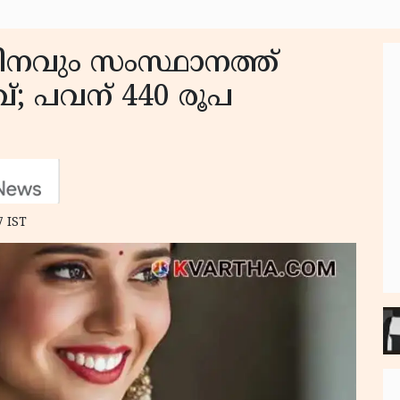
 ദിനവും സംസ്ഥാനത്ത്
വ്; പവന് 440 രൂപ
7 IST