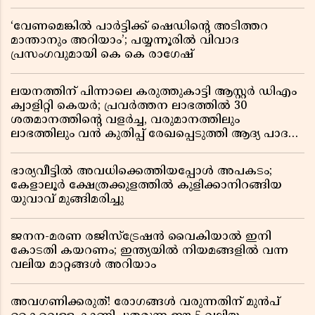
‘വേണമെങ്കിൽ പാർട്ടിക്ക് ഷെഡിൻ്റെ അടിത്തറ
മാന്താനും അറിയാം’; പയ്യന്നൂരിൽ വിവാദ
പ്രസംഗവുമായി കെ കെ രാഗേഷ്
ലയനത്തിന് പിന്നാലെ കരുത്തുകാട്ടി ആസ്റ്റർ ഡിഎം
ക്വാളിറ്റി കെയർ; പ്രവർത്തന ലാഭത്തിൽ 30
ശതമാനത്തിൻ്റെ വളർച്ച, വരുമാനത്തിലും
ലാഭത്തിലും വൻ കുതിപ്പ് രേഖപ്പെടുത്തി ആദ്യ പാദ
റിപ്പോർട്ട് പുറത്ത്
ഭാര്യവീട്ടിൽ അവധിക്കെത്തിയപ്പോൾ അപകടം;
കേളാലൂർ ക്ഷേത്രക്കുളത്തിൽ കുളിക്കാനിറങ്ങിയ
യുവാവ് മുങ്ങിമരിച്ചു
ജനന-മരണ രജിസ്ട്രേഷൻ വൈകിയാൽ ഇനി
കോടതി കയറണം; ഇന്ത്യയിൽ നിയമങ്ങളിൽ വന്ന
വലിയ മാറ്റങ്ങൾ അറിയാം
അവഗണിക്കരുത്! രോഗങ്ങൾ വരുന്നതിന് മുൻപ്