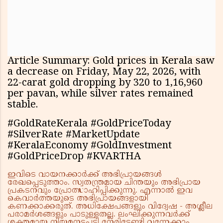
Article Summary: Gold prices in Kerala saw
a decrease on Friday, May 22, 2026, with
22-carat gold dropping by ₹320 to ₹1,16,960
per pavan, while silver rates remained
stable.
#GoldRateKerala #GoldPriceToday
#SilverRate #MarketUpdate
#KeralaEconomy #GoldInvestment
#GoldPriceDrop #KVARTHA
ഇവിടെ വായനക്കാർക്ക് അഭിപ്രായങ്ങൾ
രേഖപ്പെടുത്താം. സ്വതന്ത്രമായ ചിന്തയും അഭിപ്രായ
പ്രകടനവും പ്രോത്സാഹിപ്പിക്കുന്നു. എന്നാൽ ഇവ
കെവാർത്തയുടെ അഭിപ്രായങ്ങളായി
കണക്കാക്കരുത്. അധിക്ഷേപങ്ങളും വിദ്വേഷ - അശ്ലീല
പരാമർശങ്ങളും പാടുള്ളതല്ല. ലംഘിക്കുന്നവർക്ക്
ശക്തമായ നിയമനടപടി നേരിടേണ്ടി വന്നേക്കാം.