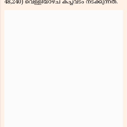
48,240) വെള്ളിയാഴ്ച കച്ചവടം നടക്കുന്നത്.