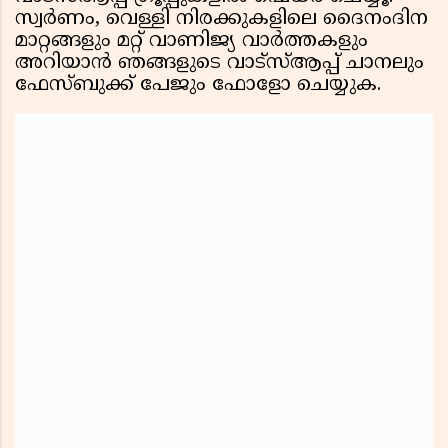
സ്വർണം, വെള്ളി നിരക്കുകളിലെ ദൈനംദിന
മാറ്റങ്ങളും മറ്റ് വാണിജ്യ വാർത്തകളും
അറിയാൻ ഞങ്ങളുടെ വാട്‌സ്ആപ്പ് ചാനലും
ഫേസ്ബുക്ക് പേജും ഫോളോ ചെയ്യുക.