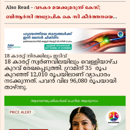
Also Read -
വടകര മയക്കുമരുന്ന് കേസ്;
ബിആർസി അധ്യാപിക കെ സി കീർത്തനയെ
പോലീസ് കസ്റ്റഡിയിൽ വിട്ടു
18 കാരറ്റ് നിരക്കിലും ഇടിവ്
18 കാരറ്റ് സ്വർണവിലയിലും വെള്ളിയാഴ്ച
കുറവ് രേഖപ്പെടുത്തി. ഗ്രാമിന് 35 രൂപ
കുറഞ്ഞ് 12,010 രൂപയിലാണ് വ്യാപാരം
നടക്കുന്നത്. പവൻ വില 96,080 രൂപയായി
താഴ്ന്നു.