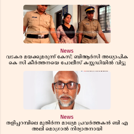
News
വടകര മയക്കുമരുന്ന് കേസ്; ബിആർസി അധ്യാപിക
കെ സി കീർത്തനയെ പോലീസ് കസ്റ്റഡിയിൽ വിട്ടു
News
തളിപ്പറമ്പിലെ മുതിർന്ന മാധ്യമ പ്രവർത്തകൻ ബി എ
അലി മൊഗ്രാൽ നിര്യാതനായി