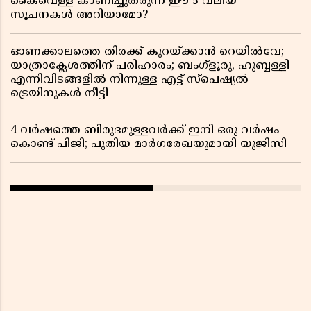
കൈവെള്ള കാണിച്ചുതരുന്ന ഈ 5 വലിയ
സൂചനകൾ അറിയാമോ?
ഓണക്കാലത്തെ തിരക്ക് കുറയ്ക്കാൻ റെയിൽവേ;
യാത്രാക്ലേശത്തിന് പരിഹാരം; ബംഗ്ളൂരു, ഹുബ്ബള്ളി
എന്നിവിടങ്ങളിൽ നിന്നുള്ള എട്ട് സ്പെഷ്യൽ
ട്രെയിനുകൾ നീട്ടി
4 വർഷത്തെ ബിരുദമുള്ളവർക്ക് ഇനി ഒരു വർഷം
കൊണ്ട് പിജി; പുതിയ മാർഗരേഖയുമായി യുജിസി