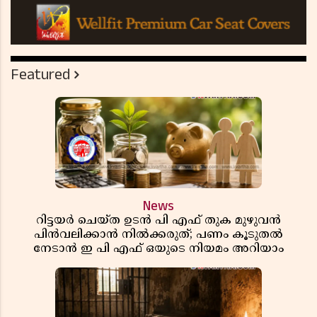
Featured
News
റിട്ടയർ ചെയ്ത ഉടൻ പി എഫ് തുക മുഴുവൻ
പിൻവലിക്കാൻ നിൽക്കരുത്; പണം കൂടുതൽ
നേടാൻ ഇ പി എഫ് ഒയുടെ നിയമം അറിയാം