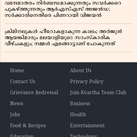
വന്ദേമാതരം നിർബന്ധമാക്കുന്നതും സവർക്കറെ
പുകഴ്ത്തുന്നതും ആർഎസ്എസ് അജൻഡ;
സർക്കാരിനെതിരെ പിണറായി വിജയൻ
ക്രിമിനലുകൾ ഹീറോകളാകുന്ന കാലം; അർജുൻ
ആയങ്കിമാരും മലയാളിയുടെ സാംസ്കാരിക
വീഴ്ചകളും; നമ്മൾ എങ്ങോട്ടാണ് പോകുന്നത്
Home
About Us
Contact Us
Privacy Policy
Grievance Redressal
Join Kvartha Team Club
News
Business
Jobs
Health
Food & Recipes
Entertainment
Education
Technology