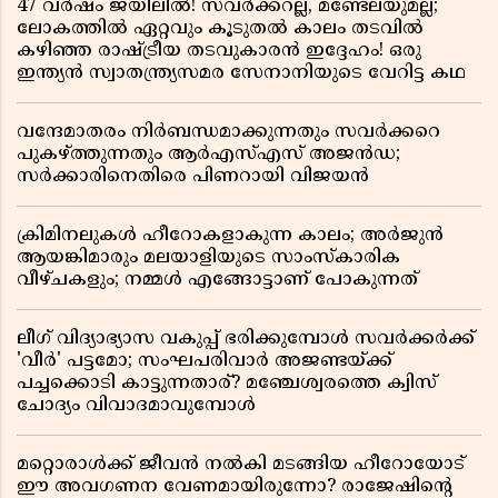
47 വർഷം ജയിലിൽ! സവർക്കറല്ല, മണ്ടേലയുമല്ല;
ലോകത്തിൽ ഏറ്റവും കൂടുതൽ കാലം തടവിൽ
കഴിഞ്ഞ രാഷ്ട്രീയ തടവുകാരൻ ഇദ്ദേഹം! ഒരു
ഇന്ത്യൻ സ്വാതന്ത്ര്യസമര സേനാനിയുടെ വേറിട്ട കഥ
വന്ദേമാതരം നിർബന്ധമാക്കുന്നതും സവർക്കറെ
പുകഴ്ത്തുന്നതും ആർഎസ്എസ് അജൻഡ;
സർക്കാരിനെതിരെ പിണറായി വിജയൻ
ക്രിമിനലുകൾ ഹീറോകളാകുന്ന കാലം; അർജുൻ
ആയങ്കിമാരും മലയാളിയുടെ സാംസ്കാരിക
വീഴ്ചകളും; നമ്മൾ എങ്ങോട്ടാണ് പോകുന്നത്
ലീഗ് വിദ്യാഭ്യാസ വകുപ്പ് ഭരിക്കുമ്പോൾ സവർക്കർക്ക്
'വീർ' പട്ടമോ; സംഘപരിവാർ അജണ്ടയ്ക്ക്
പച്ചക്കൊടി കാട്ടുന്നതാര്? മഞ്ചേശ്വരത്തെ ക്വിസ്
ചോദ്യം വിവാദമാവുമ്പോൾ
മറ്റൊരാൾക്ക് ജീവൻ നൽകി മടങ്ങിയ ഹീറോയോട്
ഈ അവഗണന വേണമായിരുന്നോ? രാജേഷിൻ്റെ