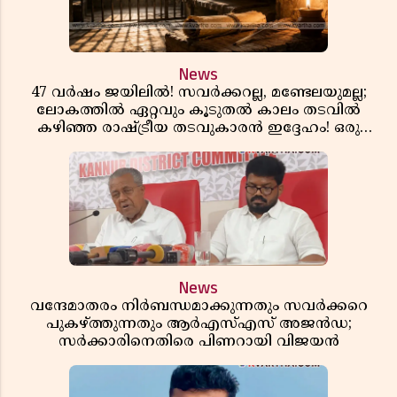
News
47 വർഷം ജയിലിൽ! സവർക്കറല്ല, മണ്ടേലയുമല്ല;
ലോകത്തിൽ ഏറ്റവും കൂടുതൽ കാലം തടവിൽ
കഴിഞ്ഞ രാഷ്ട്രീയ തടവുകാരൻ ഇദ്ദേഹം! ഒരു
ഇന്ത്യൻ സ്വാതന്ത്ര്യസമര സേനാനിയുടെ വേറിട്ട കഥ
News
വന്ദേമാതരം നിർബന്ധമാക്കുന്നതും സവർക്കറെ
പുകഴ്ത്തുന്നതും ആർഎസ്എസ് അജൻഡ;
സർക്കാരിനെതിരെ പിണറായി വിജയൻ