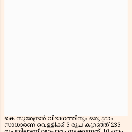
കെ സുരേന്ദ്രൻ വിഭാഗത്തിനും ഒരു ഗ്രാം
സാധാരണ വെള്ളിക്ക് 5 രൂപ കുറഞ്ഞ് 235
രൂപയിലാണ് വ്യാപാരം നടക്കുന്നത്. 10 ഗ്രാം