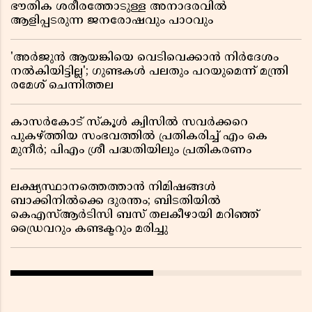
ഭൗതിക ശരീരത്തോടുള്ള അനാദരവിൽ
ആളിപ്പടരുന്ന ജനരോഷവും പാഠവും
'അർജുൻ ആയങ്കിയെ വെടിവെക്കാൻ നിർദേശം
നൽകിയിട്ടില്ല'; ഗുണ്ടകൾ പലതും പറയുമെന്ന് മന്ത്രി
രമേശ് ചെന്നിത്തല
കാസർകോട് സ്കൂൾ ക്വിസിൽ സവർക്കറെ
പുകഴ്ത്തിയ സംഭവത്തിൽ പ്രതികരിച്ച് എം കെ
മുനീർ; പിഎം ശ്രീ പദ്ധതിയിലും പ്രതികരണം
ലക്ഷ്യസ്ഥാനത്തെത്താൻ നിമിഷങ്ങൾ
ബാക്കിനിൽക്കെ ദുരന്തം; ബിടതിയിൽ
കെഎസ്ആർടിസി ബസ് തലകീഴായി മറിഞ്ഞ്
ഡ്രൈവറും കണ്ടക്ടറും മരിച്ചു