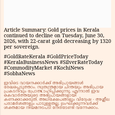
Article Summary: Gold prices in Kerala
continued to decline on Tuesday, June 30,
2026, with 22-carat gold decreasing by ₹1320
per sovereign.
#GoldRateKerala #GoldPriceToday
#KeralaBusinessNews #SilverRateToday
#CommodityMarket #KochiNews
#SobhaNews
ഇവിടെ വായനക്കാർക്ക് അഭിപ്രായങ്ങൾ
രേഖപ്പെടുത്താം. സ്വതന്ത്രമായ ചിന്തയും അഭിപ്രായ
പ്രകടനവും പ്രോത്സാഹിപ്പിക്കുന്നു. എന്നാൽ ഇവ
കെവാർത്തയുടെ അഭിപ്രായങ്ങളായി
കണക്കാക്കരുത്. അധിക്ഷേപങ്ങളും വിദ്വേഷ - അശ്ലീല
പരാമർശങ്ങളും പാടുള്ളതല്ല. ലംഘിക്കുന്നവർക്ക്
ശക്തമായ നിയമനടപടി നേരിടേണ്ടി വന്നേക്കാം.