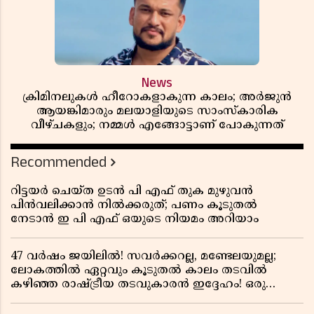
News
ക്രിമിനലുകൾ ഹീറോകളാകുന്ന കാലം; അർജുൻ
ആയങ്കിമാരും മലയാളിയുടെ സാംസ്കാരിക
വീഴ്ചകളും; നമ്മൾ എങ്ങോട്ടാണ് പോകുന്നത്
Recommended
റിട്ടയർ ചെയ്ത ഉടൻ പി എഫ് തുക മുഴുവൻ
പിൻവലിക്കാൻ നിൽക്കരുത്; പണം കൂടുതൽ
നേടാൻ ഇ പി എഫ് ഒയുടെ നിയമം അറിയാം
47 വർഷം ജയിലിൽ! സവർക്കറല്ല, മണ്ടേലയുമല്ല;
ലോകത്തിൽ ഏറ്റവും കൂടുതൽ കാലം തടവിൽ
കഴിഞ്ഞ രാഷ്ട്രീയ തടവുകാരൻ ഇദ്ദേഹം! ഒരു
ഇന്ത്യൻ സ്വാതന്ത്ര്യസമര സേനാനിയുടെ വേറിട്ട കഥ