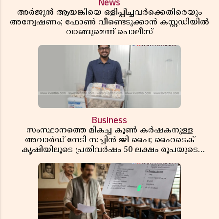
News
അർജുൻ ആയങ്കിയെ ഒളിപ്പിച്ചവർക്കെതിരെയും
അന്വേഷണം; ഫോൺ വീണ്ടെടുക്കാൻ കസ്റ്റഡിയിൽ
വാങ്ങുമെന്ന് പൊലീസ്
Business
സംസ്ഥാനത്തെ മികച്ച കൂൺ കർഷകനുള്ള
അവാർഡ് നേടി സച്ചിൻ ജി പൈ; ഹൈടെക്
കൃഷിയിലൂടെ പ്രതിവർഷം 50 ലക്ഷം രൂപയുടെ
വരുമാനം