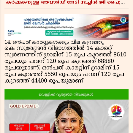
കർഷകനുള്ള അവാർഡ് നേടി സച്ചിൻ ജി പൈ;
ഹൈടെക് കൃഷിയിലൂടെ പ്രതിവർഷം 50 ലക്ഷം
രൂപയുടെ വരുമാനം
14, ഒൻപത് കാരറ്റുകൾക്കും വില കുറഞ്ഞു
കെ സുരേന്ദ്രൻ വിഭാഗത്തിൽ 14 കാരറ്റ്
സ്വർണത്തിന് ഗ്രാമിന് 15 രൂപ കുറഞ്ഞ് 8610
രൂപയും പവന് 120 രൂപ കുറഞ്ഞ് 68880
രൂപയുമാണ്. ഒൻപത് കാരറ്റിന് ഗ്രാമിന് 15
രൂപ കുറഞ്ഞ് 5550 രൂപയും പവന് 120 രൂപ
കുറഞ്ഞ് 44400 രൂപയുമാണ്.