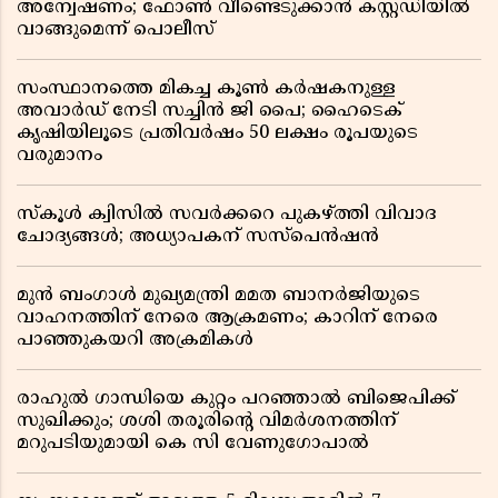
അന്വേഷണം; ഫോൺ വീണ്ടെടുക്കാൻ കസ്റ്റഡിയിൽ
വാങ്ങുമെന്ന് പൊലീസ്
സംസ്ഥാനത്തെ മികച്ച കൂൺ കർഷകനുള്ള
അവാർഡ് നേടി സച്ചിൻ ജി പൈ; ഹൈടെക്
കൃഷിയിലൂടെ പ്രതിവർഷം 50 ലക്ഷം രൂപയുടെ
വരുമാനം
സ്കൂൾ ക്വിസിൽ സവർക്കറെ പുകഴ്ത്തി വിവാദ
ചോദ്യങ്ങൾ; അധ്യാപകന് സസ്പെൻഷൻ
മുൻ ബംഗാൾ മുഖ്യമന്ത്രി മമത ബാനർജിയുടെ
വാഹനത്തിന് നേരെ ആക്രമണം; കാറിന് നേരെ
പാഞ്ഞുകയറി അക്രമികൾ
രാഹുൽ ഗാന്ധിയെ കുറ്റം പറഞ്ഞാൽ ബിജെപിക്ക്
സുഖിക്കും; ശശി തരൂരിന്റെ വിമർശനത്തിന്
മറുപടിയുമായി കെ സി വേണുഗോപാൽ