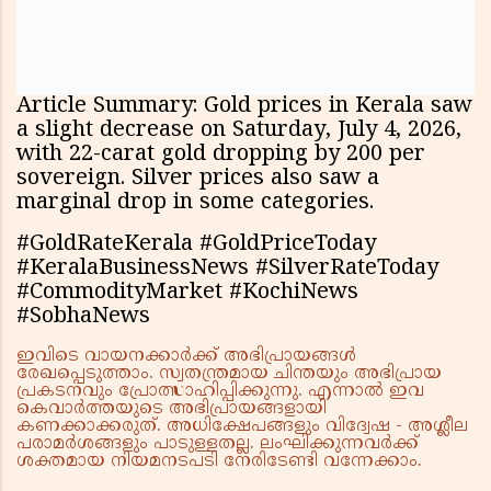
Article Summary: Gold prices in Kerala saw
a slight decrease on Saturday, July 4, 2026,
with 22-carat gold dropping by ₹200 per
sovereign. Silver prices also saw a
marginal drop in some categories.
#GoldRateKerala #GoldPriceToday
#KeralaBusinessNews #SilverRateToday
#CommodityMarket #KochiNews
#SobhaNews
ഇവിടെ വായനക്കാർക്ക് അഭിപ്രായങ്ങൾ
രേഖപ്പെടുത്താം. സ്വതന്ത്രമായ ചിന്തയും അഭിപ്രായ
പ്രകടനവും പ്രോത്സാഹിപ്പിക്കുന്നു. എന്നാൽ ഇവ
കെവാർത്തയുടെ അഭിപ്രായങ്ങളായി
കണക്കാക്കരുത്. അധിക്ഷേപങ്ങളും വിദ്വേഷ - അശ്ലീല
പരാമർശങ്ങളും പാടുള്ളതല്ല. ലംഘിക്കുന്നവർക്ക്
ശക്തമായ നിയമനടപടി നേരിടേണ്ടി വന്നേക്കാം.