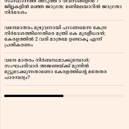
സംസ്ഥാനത്ത് അടുത്ത 5 ദിവസങ്ങളിൽ 7
ജില്ലകളിൽ മഞ്ഞ ജാഗ്രത; മണിമലയാറിൽ ജാഗ്രതാ
നിർദേശം
വന്ദേമാതരം മുഴുവനായി പാടണമെന്ന കേന്ദ്ര
നിർദേശത്തിനെതിരെ മന്ത്രി കെ മുരളീധരൻ;
കേരളത്തിൽ 2 വരി മാത്രമേ ഉണ്ടാകൂ എന്ന്
പ്രതികരണം
വന്ദേ മാതരം നിർബന്ധമാക്കുമ്പോൾ;
സംഘപരിവാർ അജണ്ടയ്ക്ക് മുന്നിൽ
മുട്ടുമടക്കുന്നതാണോ കേരളത്തിന്റെ മതേതര
പാരമ്പര്യം?