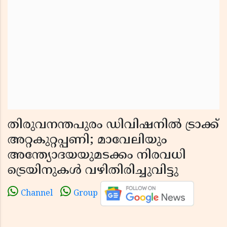
തിരുവനന്തപുരം ഡിവിഷനിൽ ട്രാക്ക്
അറ്റകുറ്റപ്പണി; മാവേലിയും
അന്ത്യോദയയുമടക്കം നിരവധി
ട്രെയിനുകൾ വഴിതിരിച്ചുവിട്ടു
Channel
Group