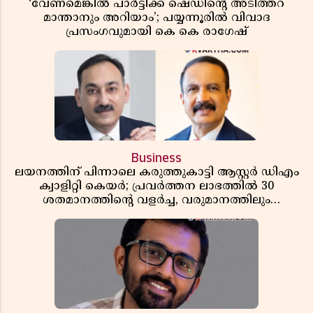
‘വേണമെങ്കിൽ പാർട്ടിക്ക് ഷെഡിൻ്റെ അടിത്തറ
മാന്താനും അറിയാം’; പയ്യന്നൂരിൽ വിവാദ
പ്രസംഗവുമായി കെ കെ രാഗേഷ്
Business
ലയനത്തിന് പിന്നാലെ കരുത്തുകാട്ടി ആസ്റ്റർ ഡിഎം
ക്വാളിറ്റി കെയർ; പ്രവർത്തന ലാഭത്തിൽ 30
ശതമാനത്തിൻ്റെ വളർച്ച, വരുമാനത്തിലും
ലാഭത്തിലും വൻ കുതിപ്പ് രേഖപ്പെടുത്തി ആദ്യ പാദ
റിപ്പോർട്ട് പുറത്ത്