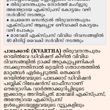
● തിരുവനന്തപുരം നോർത്ത് മംഗ്ളൂരു
അന്ത്യോദയ എക്സ്പ്രസ് കോട്ടയം വഴി
സർവീസ് നടത്തും
● ചെന്നൈ സെൻട്രൽ തിരുവനന്തപുരം
എക്സ്പ്രസ് ആലപ്പുഴ ഒഴിവാക്കി കോട്ടയം
വഴി പോകും
● മാവേലി എക്സ്പ്രസ് വിവിധ ദിവസങ്ങളിൽ
40 മിനിറ്റ് വൈകി സർവീസ് നടത്തും
പാലക്കാട്: (KVARTHA)
തിരുവനന്തപുരം
റെയിൽവേ ഡിവിഷന് കീഴിൽ വിവിധ
ദിവസങ്ങളിൽ ട്രാക്ക് അറ്റകുറ്റപ്പണികൾ
നടക്കുന്നതിനാൽ ട്രെയിൻ ഗതാഗതത്തിൽ
മാറ്റങ്ങൾ ഏർപ്പെടുത്തി. തെക്കൻ
റെയിൽവേയുടെ പാലക്കാട് ഡിവിഷൻ
പബ്ലിക് റിലേഷൻസ് ഓഫീസറാണ്
ഔദ്യോഗിക വാർത്താക്കുറിപ്പിലൂടെ
ഇക്കാര്യം അറിയിച്ചത്. മാവേലി എക്സ്പ്രസ്,
അന്ത്യോദയ എക്സ്പ്രസ്
ഉൾപ്പെടെയുള്ളവയുടെ റൂട്ടുകളിലും