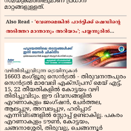
സമയക്രമത്തിലുമാണ് പ്രധാന
മാറ്റങ്ങളുള്ളത്.
Also Read -
‘വേണമെങ്കിൽ പാർട്ടിക്ക് ഷെഡിൻ്റെ
അടിത്തറ മാന്താനും അറിയാം’; പയ്യന്നൂരിൽ
വിവാദ പ്രസംഗവുമായി കെ കെ രാഗേഷ്
വഴിതിരിച്ചുവിടുന്ന ട്രെയിനുകൾ
16603 മംഗ്ളൂരു സെൻട്രൽ - തിരുവനന്തപുരം
സെൻട്രൽ മാവേലി എക്സ്പ്രസ് മെയ് എട്ട്,
15, 22 തീയതികളിൽ കോട്ടയം വഴി
തിരിച്ചുവിടും. ഈ ദിവസങ്ങളിൽ
എറണാകുളം ജംഗ്ഷൻ, ചേർത്തല,
ആലപ്പുഴ, അമ്പലപ്പുഴ, ഹരിപ്പാട്
എന്നിവിടങ്ങളിൽ സ്റ്റോപ്പ് ഉണ്ടാകില്ല. പകരം
എറണാകുളം ടൗൺ, കോട്ടയം,
ചങ്ങനാശ്ശേരി, തിരുവല്ല, ചെങ്ങന്നൂർ