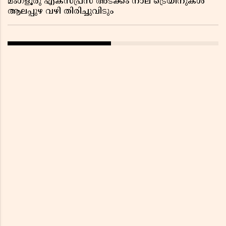
മംഗളൂരു എക്സ്പ്രസ് അടക്കം നാല് ട്രെയിനുകൾ
ആലപ്പുഴ വഴി തിരിച്ചുവിടും