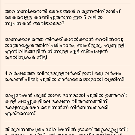
അവഗണിക്കരുത്! രോഗങ്ങൾ വരുന്നതിന് മുൻപ്
കൈവെള്ള കാണിച്ചുതരുന്ന ഈ 5 വലിയ
സൂചനകൾ അറിയാമോ?
ഓണക്കാലത്തെ തിരക്ക് കുറയ്ക്കാൻ റെയിൽവേ;
യാത്രാക്ലേശത്തിന് പരിഹാരം; ബംഗ്ളൂരു, ഹുബ്ബള്ളി
എന്നിവിടങ്ങളിൽ നിന്നുള്ള എട്ട് സ്പെഷ്യൽ
ട്രെയിനുകൾ നീട്ടി
4 വർഷത്തെ ബിരുദമുള്ളവർക്ക് ഇനി ഒരു വർഷം
കൊണ്ട് പിജി; പുതിയ മാർഗരേഖയുമായി യുജിസി
ഓപ്പറേഷൻ ശുദ്ധിയുടെ ഭാഗമായി പുതിയ ഉത്തരവ്;
കള്ള് ഷാപ്പുകളിലെ ഭക്ഷണ വിതരണത്തിന്
ഭക്ഷ്യസുരക്ഷാ ലൈസൻസ് നിർബന്ധമാക്കി
എക്സൈസ്
തിരുവനന്തപുരം ഡിവിഷനിൽ ട്രാക്ക് അറ്റകുറ്റപ്പണി;