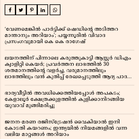
‘വേണമെങ്കിൽ പാർട്ടിക്ക് ഷെഡിൻ്റെ അടിത്തറ
മാന്താനും അറിയാം’; പയ്യന്നൂരിൽ വിവാദ
പ്രസംഗവുമായി കെ കെ രാഗേഷ്
ലയനത്തിന് പിന്നാലെ കരുത്തുകാട്ടി ആസ്റ്റർ ഡിഎം
ക്വാളിറ്റി കെയർ; പ്രവർത്തന ലാഭത്തിൽ 30
ശതമാനത്തിൻ്റെ വളർച്ച, വരുമാനത്തിലും
ലാഭത്തിലും വൻ കുതിപ്പ് രേഖപ്പെടുത്തി ആദ്യ പാദ
റിപ്പോർട്ട് പുറത്ത്
ഭാര്യവീട്ടിൽ അവധിക്കെത്തിയപ്പോൾ അപകടം;
കേളാലൂർ ക്ഷേത്രക്കുളത്തിൽ കുളിക്കാനിറങ്ങിയ
യുവാവ് മുങ്ങിമരിച്ചു
ജനന-മരണ രജിസ്ട്രേഷൻ വൈകിയാൽ ഇനി
കോടതി കയറണം; ഇന്ത്യയിൽ നിയമങ്ങളിൽ വന്ന
വലിയ മാറ്റങ്ങൾ അറിയാം