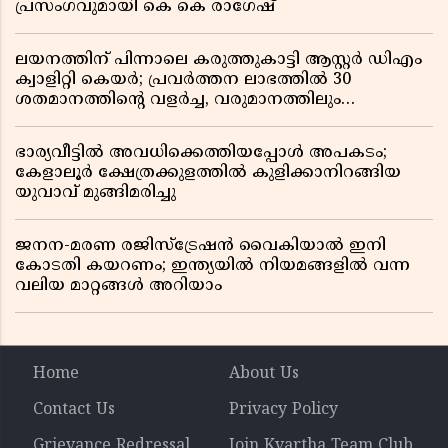
പ്രസംഗവുമായി കെ കെ രാഗേഷ്
ലയനത്തിന് പിന്നാലെ കരുത്തുകാട്ടി ആസ്റ്റർ ഡിഎം
ക്വാളിറ്റി കെയർ; പ്രവർത്തന ലാഭത്തിൽ 30
ശതമാനത്തിൻ്റെ വളർച്ച, വരുമാനത്തിലും
ലാഭത്തിലും വൻ കുതിപ്പ് രേഖപ്പെടുത്തി ആദ്യ പാദ
റിപ്പോർട്ട് പുറത്ത്
ഭാര്യവീട്ടിൽ അവധിക്കെത്തിയപ്പോൾ അപകടം;
കേളാലൂർ ക്ഷേത്രക്കുളത്തിൽ കുളിക്കാനിറങ്ങിയ
യുവാവ് മുങ്ങിമരിച്ചു
ജനന-മരണ രജിസ്ട്രേഷൻ വൈകിയാൽ ഇനി
കോടതി കയറണം; ഇന്ത്യയിൽ നിയമങ്ങളിൽ വന്ന
വലിയ മാറ്റങ്ങൾ അറിയാം
Home
About Us
Contact Us
Privacy Policy
Grievance Redressal
Join Kvartha Team Club