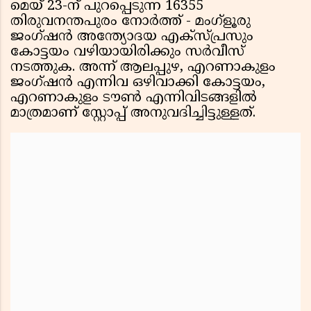
മെയ് 23-ന് പുറപ്പെടുന്ന 16355
തിരുവനന്തപുരം നോർത്ത് - മംഗ്ളൂരു
ജംഗ്ഷൻ അന്ത്യോദയ എക്സ്പ്രസും
കോട്ടയം വഴിയായിരിക്കും സർവീസ്
നടത്തുക. അന്ന് ആലപ്പുഴ, എറണാകുളം
ജംഗ്ഷൻ എന്നിവ ഒഴിവാക്കി കോട്ടയം,
എറണാകുളം ടൗൺ എന്നിവിടങ്ങളിൽ
മാത്രമാണ് സ്റ്റോപ്പ് അനുവദിച്ചിട്ടുള്ളത്.