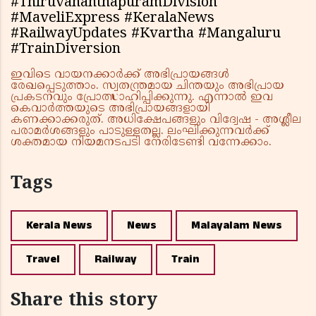
#ThiruvananthapuramDivision
#MaveliExpress #KeralaNews
#RailwayUpdates #Kvartha #Mangaluru
#TrainDiversion
ഇവിടെ വായനക്കാർക്ക് അഭിപ്രായങ്ങൾ
രേഖപ്പെടുത്താം. സ്വതന്ത്രമായ ചിന്തയും അഭിപ്രായ
പ്രകടനവും പ്രോത്സാഹിപ്പിക്കുന്നു. എന്നാൽ ഇവ
കെവാർത്തയുടെ അഭിപ്രായങ്ങളായി
കണക്കാക്കരുത്. അധിക്ഷേപങ്ങളും വിദ്വേഷ - അശ്ലീല
പരാമർശങ്ങളും പാടുള്ളതല്ല. ലംഘിക്കുന്നവർക്ക്
ശക്തമായ നിയമനടപടി നേരിടേണ്ടി വന്നേക്കാം.
Tags
Kerala News
News
Malayalam News
Travel
Railway
Train
Share this story