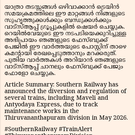
യാത്രാ തടസ്സങ്ങൾ ഒഴിവാക്കാൻ ട്രെയിൻ
സമയക്രമത്തിലെ ഈ മാറ്റങ്ങൾ നിങ്ങളുടെ
സുഹൃത്തുക്കൾക്കും ബന്ധുക്കൾക്കും
വാട്സ്ആപ്പ് ഗ്രൂപ്പുകളിൽ ഷെയർ ചെയ്യുക.
റെയിൽവേയുടെ ഈ നടപടിയെക്കുറിച്ചുള്ള
അഭിപ്രായം ഞങ്ങളുടെ ഫേസ്ബുക്ക്
പേജിൽ ഈ വാർത്തയുടെ പോസ്റ്റിന് താഴെ
കമൻ്റായി രേഖപ്പെടുത്താനും മറക്കരുത്.
പുതിയ വാർത്തകൾ അറിയാൻ ഞങ്ങളുടെ
വാട്സ്ആപ്പ് ചാനലും ഫേസ്ബുക്ക് പേജും
ഫോളോ ചെയ്യുക.
Article Summary: Southern Railway has
announced the diversion and regulation of
several trains, including Maveli and
Antyodaya Express, due to track
maintenance works in the
Thiruvananthapuram division in May 2026.
#SouthernRailway #TrainAlert