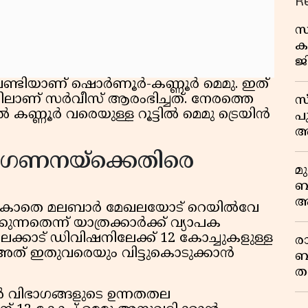
R
സ
ക
ജ
പ
 വണ്ടിയാണ് ഷൊർണൂർ-കണ്ണൂർ മെമു. ഇത്
വ
ിലാണ് സർവീസ് ആരംഭിച്ചത്. നേരത്തെ
സ
കണ്ണൂർ വരെയുള്ള റൂട്ടിൽ മെമു ട്രെയിൻ
പ
അ
ഗണനയ്ക്കെതിരെ
മ
ബ
ആ
നൽകാതെ മലബാർ മേഖലയോട് റെയിൽവേ
പ
തെന്ന് യാത്രക്കാർക്ക് വ്യാപക
ാലക്കാട് ഡിവിഷനിലേക്ക് 12 കോച്ചുകളുള്ള
ര
ും അത് ഇതുവരെയും വിട്ടുകൊടുക്കാൻ
ബ
ത
മ
ൽ വിഭാഗങ്ങളുടെ ഉന്നതതല
വ