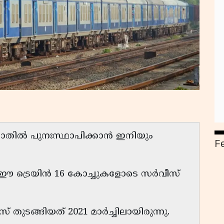
ണതോതിൽ പുനഃസ്ഥാപിക്കാൻ ഇനിയും
F
ള ഈ ട്രെയിൻ 16 കോച്ചുകളോടെ സർവീസ്
 തുടങ്ങിയത് 2021 മാർച്ചിലായിരുന്നു.