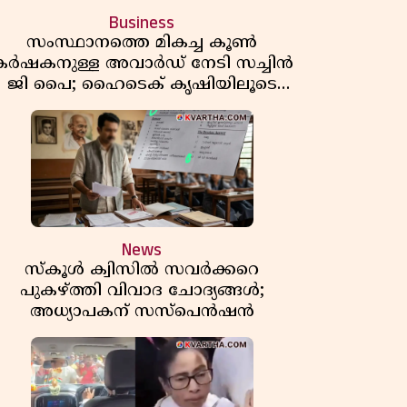
Business
സംസ്ഥാനത്തെ മികച്ച കൂൺ
കർഷകനുള്ള അവാർഡ് നേടി സച്ചിൻ
ജി പൈ; ഹൈടെക് കൃഷിയിലൂടെ
പ്രതിവർഷം 50 ലക്ഷം രൂപയുടെ
വരുമാനം
News
സ്കൂൾ ക്വിസിൽ സവർക്കറെ
പുകഴ്ത്തി വിവാദ ചോദ്യങ്ങൾ;
അധ്യാപകന് സസ്പെൻഷൻ