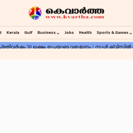
d
Kerala
Gulf
Business
Jobs
Health
Sports & Games