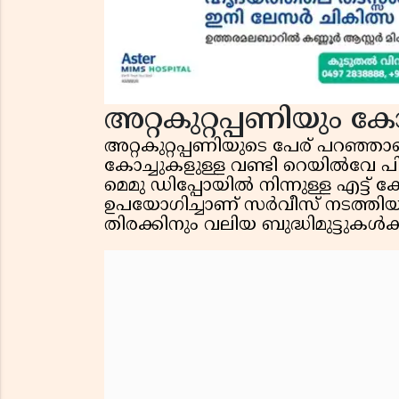
അറ്റകുറ്റപ്പണിയും ക
അറ്റകുറ്റപ്പണിയുടെ പേര് പറഞ്ഞ
കോച്ചുകളുള്ള വണ്ടി റെയിൽവേ പ
മെമു ഡിപ്പോയിൽ നിന്നുള്ള എട്ട് ക
ഉപയോഗിച്ചാണ് സർവീസ് നടത്തിയിരു
തിരക്കിനും വലിയ ബുദ്ധിമുട്ടുകൾക