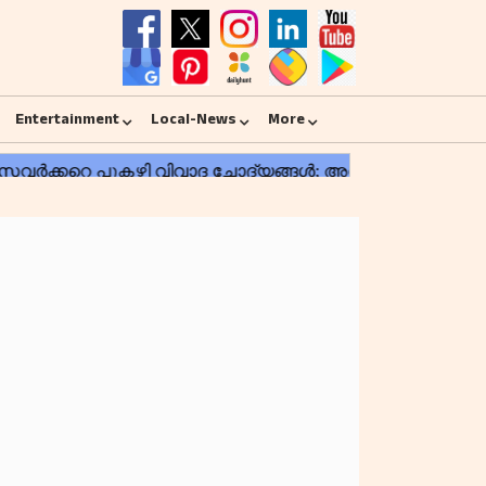
Entertainment
Local-News
More