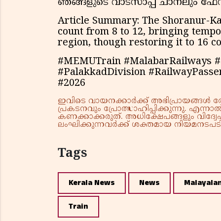
ഞങ്ങളുടെ വാട്സാപ്പ് ചാനലും ഫ
Article Summary: The Shoranur-Ka
count from 8 to 12, bringing temp
region, though restoring it to 16 c
#MEMUTrain #MalabarRailways 
#PalakkadDivision #RailwayPass
#2026
ഇവിടെ വായനക്കാർക്ക് അഭിപ്രായങ്ങൾ രേഖപ
പ്രകടനവും പ്രോത്സാഹിപ്പിക്കുന്നു. എന
കണക്കാക്കരുത്. അധിക്ഷേപങ്ങളും വിദ്വേഷ
ലംഘിക്കുന്നവർക്ക് ശക്തമായ നിയമനടപടി 
Tags
Kerala News
News
Malayala
Train