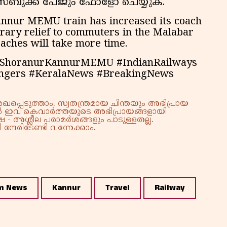
േസ്ബുക്ക് പേജും ഫോളോ ചെയ്യുക.
nnur MEMU train has increased its coach
orary relief to commuters in the Malabar
oaches will take more time.
#ShoranurKannurMEMU #IndianRailways
engers #KeralaNews #BreakingNews
്പെടുത്താം. സ്വതന്ത്രമായ ചിന്തയും അഭിപ്രായ
്നാൽ ഇവ കെവാർത്തയുടെ അഭിപ്രായങ്ങളായി
 - അശ്ലീല പരാമർശങ്ങളും പാടുള്ളതല്ല.
നേരിടേണ്ടി വന്നേക്കാം.
m News
Kannur
Travel
Railway