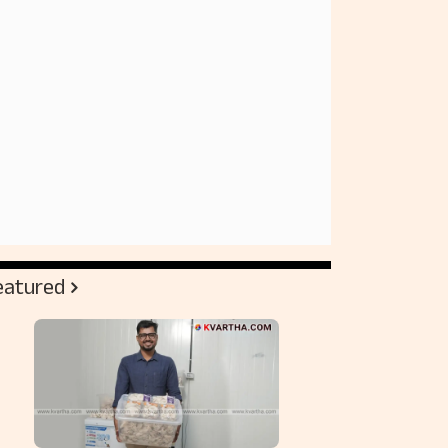
eatured