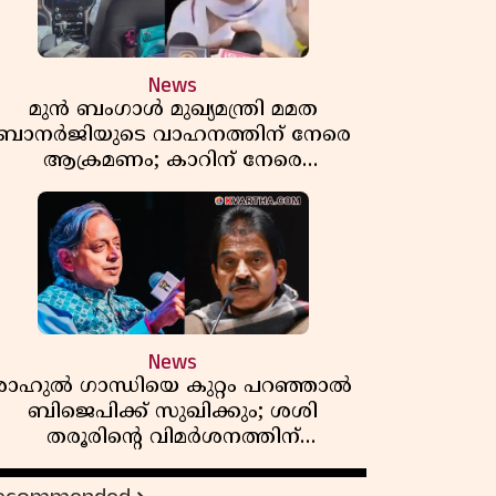
News
മുൻ ബംഗാൾ മുഖ്യമന്ത്രി മമത
ബാനർജിയുടെ വാഹനത്തിന് നേരെ
ആക്രമണം; കാറിന് നേരെ
പാഞ്ഞുകയറി അക്രമികൾ
News
രാഹുൽ ഗാന്ധിയെ കുറ്റം പറഞ്ഞാൽ
ബിജെപിക്ക് സുഖിക്കും; ശശി
തരൂരിന്റെ വിമർശനത്തിന്
മറുപടിയുമായി കെ സി
വേണുഗോപാൽ