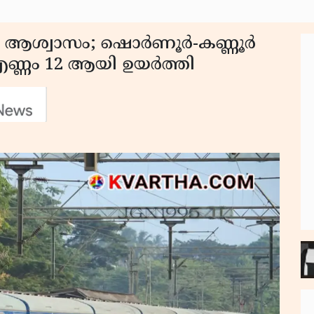
ലിക ആശ്വാസം; ഷൊർണൂർ-കണ്ണൂർ
എണ്ണം 12 ആയി ഉയർത്തി