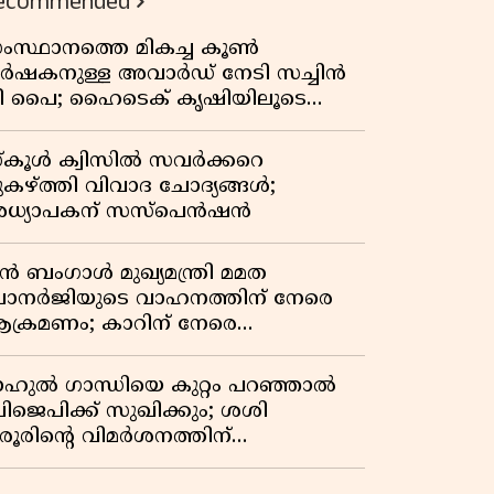
ecommended
ംസ്ഥാനത്തെ മികച്ച കൂൺ
ർഷകനുള്ള അവാർഡ് നേടി സച്ചിൻ
ി പൈ; ഹൈടെക് കൃഷിയിലൂടെ
്രതിവർഷം 50 ലക്ഷം രൂപയുടെ
രുമാനം
്കൂൾ ക്വിസിൽ സവർക്കറെ
ുകഴ്ത്തി വിവാദ ചോദ്യങ്ങൾ;
ധ്യാപകന് സസ്പെൻഷൻ
ുൻ ബംഗാൾ മുഖ്യമന്ത്രി മമത
ാനർജിയുടെ വാഹനത്തിന് നേരെ
ക്രമണം; കാറിന് നേരെ
ാഞ്ഞുകയറി അക്രമികൾ
ാഹുൽ ഗാന്ധിയെ കുറ്റം പറഞ്ഞാൽ
ിജെപിക്ക് സുഖിക്കും; ശശി
രൂരിന്റെ വിമർശനത്തിന്
റുപടിയുമായി കെ സി
േണുഗോപാൽ