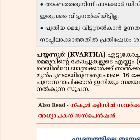
● താംബരത്തുനിന്ന് പാലക്കാട് ഡിവ
ഇതുവരെ വിട്ടുനൽകിയിട്ടില്ല.
● പുതിയ മെമു വിട്ടുനൽകാൻ ഉന്ന
നടപ്പിലാക്കാത്തതിൽ പ്രതിഷേധം ശ
പയ്യന്നൂർ: (KVARTHA)
എട്ടുകോച്
മെമുവിൻ്റെ കോച്ചുകളുടെ എണ്ണം (റ
റെയിൽവേ യാത്രക്കാർക്ക് താൽക്
മുൻപുണ്ടായിരുന്നതുപോലെ 16 ക
പുനഃസ്ഥാപിക്കാൻ ഇനിയും സമയ
നൽകുന്ന സൂചന.
Also Read -
സ്കൂൾ ക്വിസിൽ സവർക്ക
അധ്യാപകന് സസ്പെൻഷൻ