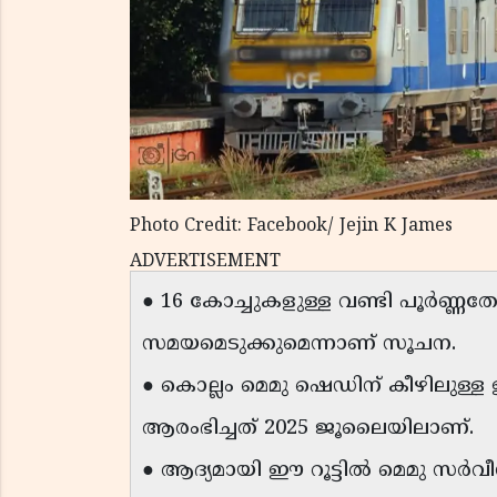
Photo Credit: Facebook/ Jejin K James
ADVERTISEMENT
● 16 കോച്ചുകളുള്ള വണ്ടി പൂർണ്
സമയമെടുക്കുമെന്നാണ് സൂചന.
● കൊല്ലം മെമു ഷെഡിന് കീഴിലുള്
ആരംഭിച്ചത് 2025 ജൂലൈയിലാണ്.
● ആദ്യമായി ഈ റൂട്ടിൽ മെമു സർവീസ്