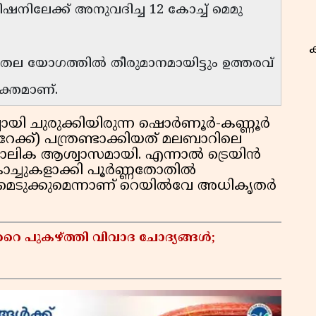
ിഷനിലേക്ക് അനുവദിച്ച 12 കോച്ച് മെമു
തതല യോഗത്തിൽ തീരുമാനമായിട്ടും ഉത്തരവ്
ക്തമാണ്.
ചായി ചുരുക്കിയിരുന്ന ഷൊർണൂർ-കണ്ണൂർ
േക്ക്) പന്ത്രണ്ടാക്കിയത് മലബാറിലെ
കാലിക ആശ്വാസമായി. എന്നാൽ ട്രെയിൻ
ോച്ചുകളാക്കി പൂർണ്ണതോതിൽ
മെടുക്കുമെന്നാണ് റെയിൽവേ അധികൃതർ
റെ പുകഴ്ത്തി വിവാദ ചോദ്യങ്ങൾ;