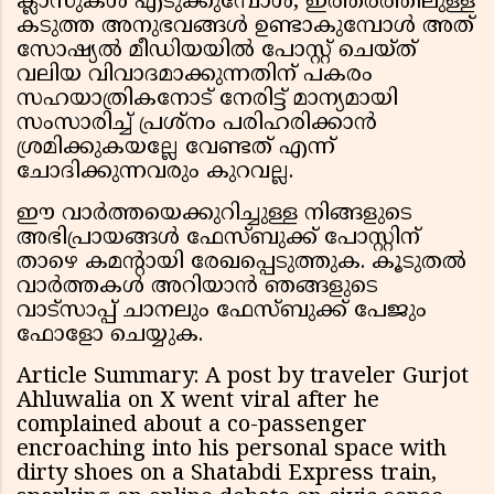
ക്ലാസുകൾ എടുക്കുമ്പോൾ, ഇത്തരത്തിലുള്ള
കടുത്ത അനുഭവങ്ങൾ ഉണ്ടാകുമ്പോൾ അത്
സോഷ്യൽ മീഡിയയിൽ പോസ്റ്റ് ചെയ്ത്
വലിയ വിവാദമാക്കുന്നതിന് പകരം
സഹയാത്രികനോട് നേരിട്ട് മാന്യമായി
സംസാരിച്ച് പ്രശ്നം പരിഹരിക്കാൻ
ശ്രമിക്കുകയല്ലേ വേണ്ടത് എന്ന്
ചോദിക്കുന്നവരും കുറവല്ല.
ഈ വാർത്തയെക്കുറിച്ചുള്ള നിങ്ങളുടെ
അഭിപ്രായങ്ങൾ ഫേസ്ബുക്ക് പോസ്റ്റിന്
താഴെ കമൻ്റായി രേഖപ്പെടുത്തുക. കൂടുതൽ
വാർത്തകൾ അറിയാൻ ഞങ്ങളുടെ
വാട്സാപ്പ് ചാനലും ഫേസ്ബുക്ക് പേജും
ഫോളോ ചെയ്യുക.
Article Summary: A post by traveler Gurjot
Ahluwalia on X went viral after he
complained about a co-passenger
encroaching into his personal space with
dirty shoes on a Shatabdi Express train,