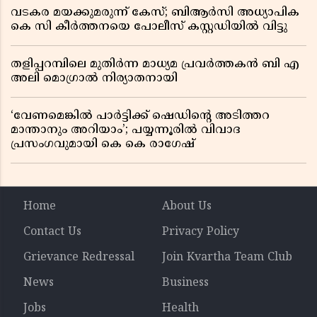
വടകര മയക്കുമരുന്ന് കേസ്; ബിആർസി അധ്യാപിക
കെ സി കീർത്തനയെ പോലീസ് കസ്റ്റഡിയിൽ വിട്ടു
തളിപ്പറമ്പിലെ മുതിർന്ന മാധ്യമ പ്രവർത്തകൻ ബി എ
അലി മൊഗ്രാൽ നിര്യാതനായി
‘വേണമെങ്കിൽ പാർട്ടിക്ക് ഷെഡിൻ്റെ അടിത്തറ
മാന്താനും അറിയാം’; പയ്യന്നൂരിൽ വിവാദ
പ്രസംഗവുമായി കെ കെ രാഗേഷ്
Home
About Us
Contact Us
Privacy Policy
Grievance Redressal
Join Kvartha Team Club
News
Business
Jobs
Health