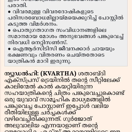
പരാതി.
● വിവരമുള്ള വിവരദോഷികളുടെ
പരിസരബോധമില്ലായ്മയെക്കുറിച്ച് പോസ്റ്റിൽ
കടുത്ത വിമർശനം.
● പൊതുഗതാഗത സംവിധാനങ്ങളിലെ
സമാനമായ മോശം അനുഭവങ്ങൾ പങ്കുവെച്ച്
നിരവധി നെറ്റിസൺസ്.
● ഐആർസിടിസി ജീവനക്കാർ ചായയും
ഭക്ഷണവും വിതരണം ചെയ്തതോടെ
യാത്രികൻ മാറി ഇരുന്നു.
ന്യൂഡൽഹി: (KVARTHA)
ശതാബ്ദി
എക്സ്പ്രസ് ട്രെയിനിൽ തൻ്റെ സീറ്റിലേക്ക്
കാലിന്മേൽ കാൽ കയറ്റിയിരുന്ന
സഹയാത്രികൻ്റെ ചിത്രം പങ്കുവെച്ചുകൊണ്ട്
ഒരു യുവാവ് സാമൂഹിക മാധ്യമങ്ങളിൽ
പങ്കുവെച്ച പോസ്റ്റാണ് ഇപ്പോൾ വലിയ
രീതിയിലുള്ള ചർച്ചകൾക്ക്
വഴിവെച്ചിരിക്കുന്നത്. ഗുർജോത്
അലുവാലിയ എന്നയാളാണ് തൻ്റെ