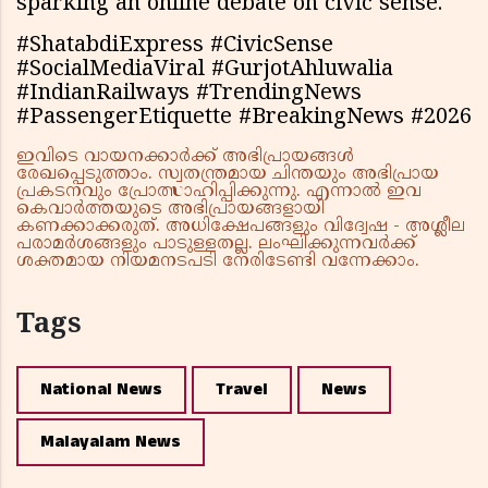
sparking an online debate on civic sense.
#ShatabdiExpress #CivicSense
#SocialMediaViral #GurjotAhluwalia
#IndianRailways #TrendingNews
#PassengerEtiquette #BreakingNews #2026
ഇവിടെ വായനക്കാർക്ക് അഭിപ്രായങ്ങൾ
രേഖപ്പെടുത്താം. സ്വതന്ത്രമായ ചിന്തയും അഭിപ്രായ
പ്രകടനവും പ്രോത്സാഹിപ്പിക്കുന്നു. എന്നാൽ ഇവ
കെവാർത്തയുടെ അഭിപ്രായങ്ങളായി
കണക്കാക്കരുത്. അധിക്ഷേപങ്ങളും വിദ്വേഷ - അശ്ലീല
പരാമർശങ്ങളും പാടുള്ളതല്ല. ലംഘിക്കുന്നവർക്ക്
ശക്തമായ നിയമനടപടി നേരിടേണ്ടി വന്നേക്കാം.
Tags
National News
Travel
News
Malayalam News