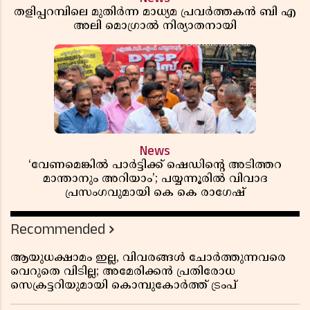
തളിപ്പറമ്പിലെ മുതിർന്ന മാധ്യമ പ്രവർത്തകൻ ബി എ
അലി മൊഗ്രാൽ നിര്യാതനായി
News
‘വേണമെങ്കിൽ പാർട്ടിക്ക് ഷെഡിൻ്റെ അടിത്തറ
മാന്താനും അറിയാം’; പയ്യന്നൂരിൽ വിവാദ
പ്രസംഗവുമായി കെ കെ രാഗേഷ്
Recommended
ആയുധക്ഷാമം ഇല്ല, വിവരങ്ങൾ ചോർത്തുന്നവരെ
വെറുതെ വിടില്ല; അമേരിക്കൻ പ്രതിരോധ
സെക്രട്ടറിയുമായി കൊമ്പുകോർത്ത് ട്രംപ്