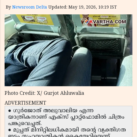
By
Newsroom Delta
Updated: May 19, 2026, 10:19 IST
Photo Credit: X/ Gurjot Ahluwalia
ADVERTISEMENT
● ഗുർജോത് അലുവാലിയ എന്ന
യാത്രികനാണ് എക്സ് പ്ലാറ്റ്‌ഫോമിൽ ചിത്രം
പങ്കുവെച്ചത്.
● മുപ്പത് മിനിറ്റിലധികമായി തന്റെ വ്യക്തിഗത
ഇടം സഹയാത്രികൻ കൈയേറിയെന്ന്