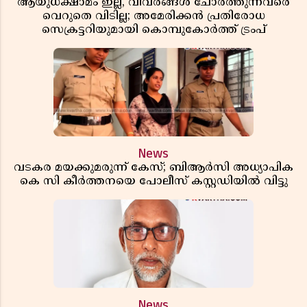
ആയുധക്ഷാമം ഇല്ല, വിവരങ്ങൾ ചോർത്തുന്നവരെ
വെറുതെ വിടില്ല; അമേരിക്കൻ പ്രതിരോധ
സെക്രട്ടറിയുമായി കൊമ്പുകോർത്ത് ട്രംപ്
News
വടകര മയക്കുമരുന്ന് കേസ്; ബിആർസി അധ്യാപിക
കെ സി കീർത്തനയെ പോലീസ് കസ്റ്റഡിയിൽ വിട്ടു
News