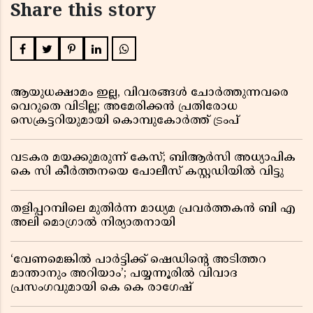
Share this story
ആയുധക്ഷാമം ഇല്ല, വിവരങ്ങൾ ചോർത്തുന്നവരെ
വെറുതെ വിടില്ല; അമേരിക്കൻ പ്രതിരോധ
സെക്രട്ടറിയുമായി കൊമ്പുകോർത്ത് ട്രംപ്
വടകര മയക്കുമരുന്ന് കേസ്; ബിആർസി അധ്യാപിക
കെ സി കീർത്തനയെ പോലീസ് കസ്റ്റഡിയിൽ വിട്ടു
തളിപ്പറമ്പിലെ മുതിർന്ന മാധ്യമ പ്രവർത്തകൻ ബി എ
അലി മൊഗ്രാൽ നിര്യാതനായി
‘വേണമെങ്കിൽ പാർട്ടിക്ക് ഷെഡിൻ്റെ അടിത്തറ
മാന്താനും അറിയാം’; പയ്യന്നൂരിൽ വിവാദ
പ്രസംഗവുമായി കെ കെ രാഗേഷ്