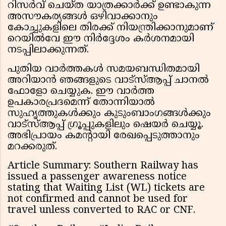
റിസർവ് ചെയ്ത യാത്രക്കാർക്ക് ഉണ്ടാകുന്ന
അസൗകര്യങ്ങൾ ഒഴിവാക്കാനും
കോച്ചുകളിലെ തിരക്ക് നിയന്ത്രിക്കാനുമാണ്
റെയിൽവേ ഈ നിർദ്ദേശം കർശനമായി
നടപ്പിലാക്കുന്നത്.
പുതിയ വാർത്തകൾ സമയബന്ധിതമായി
അറിയാൻ ഞങ്ങളുടെ വാട്സ്ആപ്പ് ചാനൽ
ഫോളോ ചെയ്യുക. ഈ വാർത്ത
ഉപകാരപ്രദമെന്ന് തോന്നിയാൽ
സുഹൃത്തുകൾക്കും കുടുംബാംഗങ്ങൾക്കും
വാട്സ്ആപ്പ് ഗ്രൂപ്പുകളിലും ഷെയർ ചെയ്യൂ.
അഭിപ്രായം കമന്റായി രേഖപ്പെടുത്താനും
മറക്കരുത്.
Article Summary: Southern Railway has
issued a passenger awareness notice
stating that Waiting List (WL) tickets are
not confirmed and cannot be used for
travel unless converted to RAC or CNF.