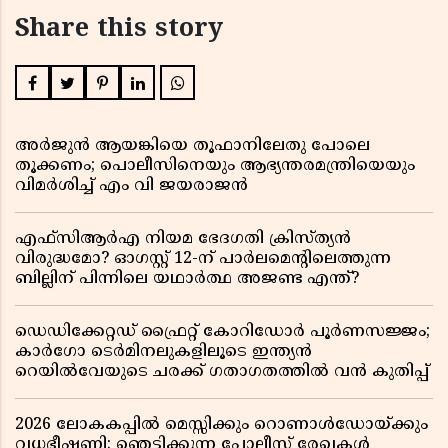
Share this story
അർജുൻ ആയങ്കിയെ തൂഫാനിലേതു പോലെ
തൂക്കണം; പൊലീസിനെയും ആഭ്യന്തരമന്ത്രിയെയും
വിമർശിച്ച് എം വി ജയരാജൻ
എഫ്സിആർഎ നിയമ ഭേദഗതി ക്രിസ്ത്യൻ
വിരുദ്ധമോ? ഓഗസ്റ്റ് 12-ന് പാർലമെന്റിലെത്തുന്ന
ബില്ലിന് പിന്നിലെ യഥാർത്ഥ അജണ്ട എന്ത്?
ഡെഡിക്കേറ്റഡ് ഫ്രൈറ്റ് കോറിഡോർ പൂർണസജ്ജം;
കാർഗോ ടെർമിനലുകളിലൂടെ ഇന്ത്യൻ
റെയിൽവേയുടെ ചരക്ക് ഗതാഗതത്തിൽ വൻ കുതിപ്പ്
2026 ലോകകപ്പിൽ മെസ്സിക്കും റൊണാൾഡോയ്ക്കും
വധഭീഷണി; ഞെട്ടിക്കുന്ന പോലീസ് രേഖകൾ