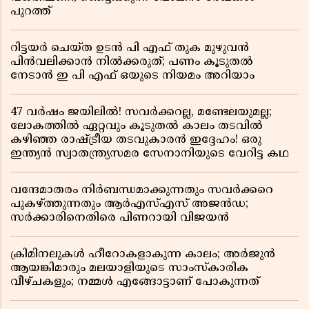
പുറത്ത്
റിട്ടയർ ചെയ്ത ഉടൻ പി എഫ് തുക മുഴുവൻ
പിൻവലിക്കാൻ നിൽക്കരുത്; പണം കൂടുതൽ
നേടാൻ ഇ പി എഫ് ഒയുടെ നിയമം അറിയാം
47 വർഷം ജയിലിൽ! സവർക്കറല്ല, മണ്ടേലയുമല്ല;
ലോകത്തിൽ ഏറ്റവും കൂടുതൽ കാലം തടവിൽ
കഴിഞ്ഞ രാഷ്ട്രീയ തടവുകാരൻ ഇദ്ദേഹം! ഒരു
ഇന്ത്യൻ സ്വാതന്ത്ര്യസമര സേനാനിയുടെ വേറിട്ട കഥ
വന്ദേമാതരം നിർബന്ധമാക്കുന്നതും സവർക്കറെ
പുകഴ്ത്തുന്നതും ആർഎസ്എസ് അജൻഡ;
സർക്കാരിനെതിരെ പിണറായി വിജയൻ
ക്രിമിനലുകൾ ഹീറോകളാകുന്ന കാലം; അർജുൻ
ആയങ്കിമാരും മലയാളിയുടെ സാംസ്കാരിക
വീഴ്ചകളും; നമ്മൾ എങ്ങോട്ടാണ് പോകുന്നത്