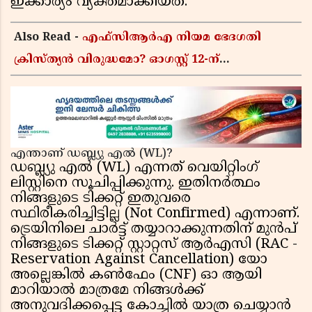
ഇക്കാര്യം വ്യക്തമാക്കിയത്.
Also Read -
എഫ്സിആർഎ നിയമ ഭേദഗതി
ക്രിസ്ത്യൻ വിരുദ്ധമോ? ഓഗസ്റ്റ് 12-ന്
പാർലമെന്റിലെത്തുന്ന ബില്ലിന് പിന്നിലെ
യഥാർത്ഥ അജണ്ട എന്ത്?
എന്താണ് ഡബ്ല്യു എൽ (WL)?
ഡബ്ല്യു എൽ (WL) എന്നത് വെയിറ്റിംഗ്
ലിസ്റ്റിനെ സൂചിപ്പിക്കുന്നു. ഇതിനർത്ഥം
നിങ്ങളുടെ ടിക്കറ്റ് ഇതുവരെ
സ്ഥിരീകരിച്ചിട്ടില്ല (Not Confirmed) എന്നാണ്.
ട്രെയിനിലെ ചാർട്ട് തയ്യാറാക്കുന്നതിന് മുൻപ്
നിങ്ങളുടെ ടിക്കറ്റ് സ്റ്റാറ്റസ് ആർഎസി (RAC -
Reservation Against Cancellation) യോ
അല്ലെങ്കിൽ കൺഫേം (CNF) ഓ ആയി
മാറിയാൽ മാത്രമേ നിങ്ങൾക്ക്
അനുവദിക്കപ്പെട്ട കോച്ചിൽ യാത്ര ചെയ്യാൻ