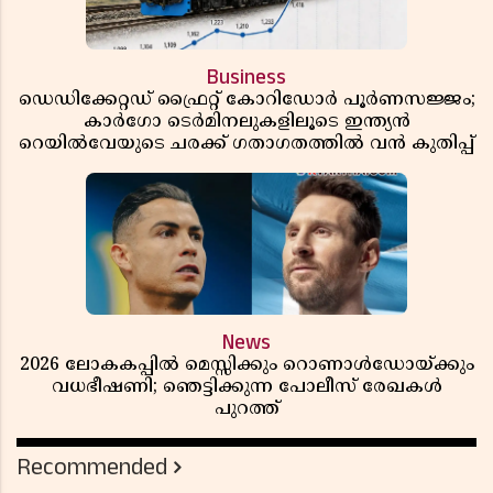
Business
ഡെഡിക്കേറ്റഡ് ഫ്രൈറ്റ് കോറിഡോർ പൂർണസജ്ജം;
കാർഗോ ടെർമിനലുകളിലൂടെ ഇന്ത്യൻ
റെയിൽവേയുടെ ചരക്ക് ഗതാഗതത്തിൽ വൻ കുതിപ്പ്
News
2026 ലോകകപ്പിൽ മെസ്സിക്കും റൊണാൾഡോയ്ക്കും
വധഭീഷണി; ഞെട്ടിക്കുന്ന പോലീസ് രേഖകൾ
പുറത്ത്
Recommended