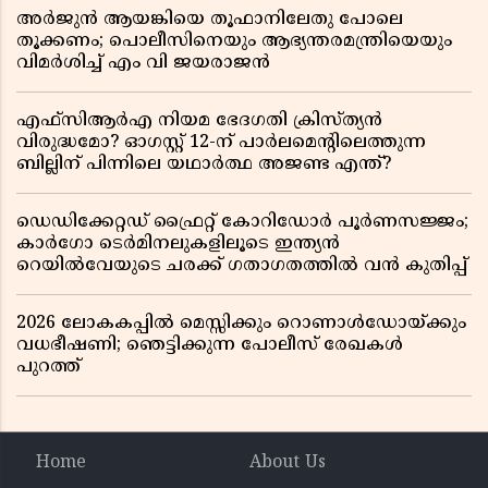
അർജുൻ ആയങ്കിയെ തൂഫാനിലേതു പോലെ
തൂക്കണം; പൊലീസിനെയും ആഭ്യന്തരമന്ത്രിയെയും
വിമർശിച്ച് എം വി ജയരാജൻ
എഫ്സിആർഎ നിയമ ഭേദഗതി ക്രിസ്ത്യൻ
വിരുദ്ധമോ? ഓഗസ്റ്റ് 12-ന് പാർലമെന്റിലെത്തുന്ന
ബില്ലിന് പിന്നിലെ യഥാർത്ഥ അജണ്ട എന്ത്?
ഡെഡിക്കേറ്റഡ് ഫ്രൈറ്റ് കോറിഡോർ പൂർണസജ്ജം;
കാർഗോ ടെർമിനലുകളിലൂടെ ഇന്ത്യൻ
റെയിൽവേയുടെ ചരക്ക് ഗതാഗതത്തിൽ വൻ കുതിപ്പ്
2026 ലോകകപ്പിൽ മെസ്സിക്കും റൊണാൾഡോയ്ക്കും
വധഭീഷണി; ഞെട്ടിക്കുന്ന പോലീസ് രേഖകൾ
പുറത്ത്
Home
About Us