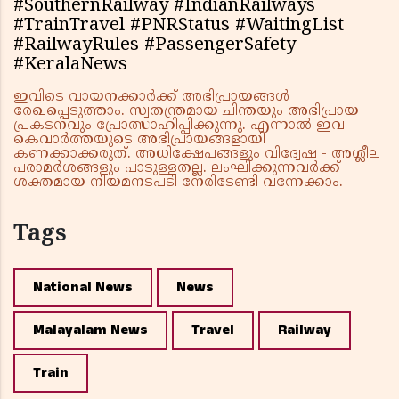
#SouthernRailway #IndianRailways
#TrainTravel #PNRStatus #WaitingList
#RailwayRules #PassengerSafety
#KeralaNews
ഇവിടെ വായനക്കാർക്ക് അഭിപ്രായങ്ങൾ
രേഖപ്പെടുത്താം. സ്വതന്ത്രമായ ചിന്തയും അഭിപ്രായ
പ്രകടനവും പ്രോത്സാഹിപ്പിക്കുന്നു. എന്നാൽ ഇവ
കെവാർത്തയുടെ അഭിപ്രായങ്ങളായി
കണക്കാക്കരുത്. അധിക്ഷേപങ്ങളും വിദ്വേഷ - അശ്ലീല
പരാമർശങ്ങളും പാടുള്ളതല്ല. ലംഘിക്കുന്നവർക്ക്
ശക്തമായ നിയമനടപടി നേരിടേണ്ടി വന്നേക്കാം.
Tags
National News
News
Malayalam News
Travel
Railway
Train