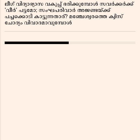
ലീഗ് വിദ്യാഭ്യാസ വകുപ്പ് ഭരിക്കുമ്പോൾ സവർക്കർക്ക്
'വീർ' പട്ടമോ; സംഘപരിവാർ അജണ്ടയ്ക്ക്
പച്ചക്കൊടി കാട്ടുന്നതാര്? മഞ്ചേശ്വരത്തെ ക്വിസ്
ചോദ്യം വിവാദമാവുമ്പോൾ