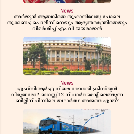
News
അർജുൻ ആയങ്കിയെ തൂഫാനിലേതു പോലെ
തൂക്കണം; പൊലീസിനെയും ആഭ്യന്തരമന്ത്രിയെയും
വിമർശിച്ച് എം വി ജയരാജൻ
News
എഫ്സിആർഎ നിയമ ഭേദഗതി ക്രിസ്ത്യൻ
വിരുദ്ധമോ? ഓഗസ്റ്റ് 12-ന് പാർലമെന്റിലെത്തുന്ന
ബില്ലിന് പിന്നിലെ യഥാർത്ഥ അജണ്ട എന്ത്?