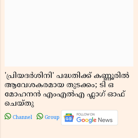
'പ്രിയദർശിനി' പദ്ധതിക്ക് കണ്ണൂരിൽ
ആവേശകരമായ തുടക്കം; ടി ഒ
മോഹനൻ എംഎൽഎ ഫ്ലാഗ് ഓഫ്
ചെയ്തു
Channel
Group