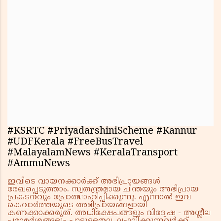
#KSRTC #PriyadarshiniScheme #Kannur
#UDFKerala #FreeBusTravel
#MalayalamNews #KeralaTransport
#AmmuNews
ഇവിടെ വായനക്കാർക്ക് അഭിപ്രായങ്ങൾ
രേഖപ്പെടുത്താം. സ്വതന്ത്രമായ ചിന്തയും അഭിപ്രായ
പ്രകടനവും പ്രോത്സാഹിപ്പിക്കുന്നു. എന്നാൽ ഇവ
കെവാർത്തയുടെ അഭിപ്രായങ്ങളായി
കണക്കാക്കരുത്. അധിക്ഷേപങ്ങളും വിദ്വേഷ - അശ്ലീല