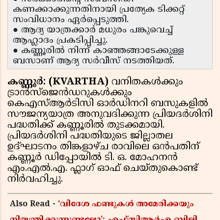
കണക്കാക്കുന്നതിനായി പ്രത്യേക ടിക്കറ്റ്
സംവിധാനം ഏർപ്പെടുത്തി.
● ആദ്യ യാത്രക്കാർ മധുരം പങ്കുവെച്ച്
ആഹ്ലാദം പ്രകടിപ്പിച്ചു.
● കണ്ണൂരിൽ നിന്ന് കാഞ്ഞങ്ങാടേക്കുള്ള
ബസാണ് ആദ്യ സർവീസ് നടത്തിയത്.
കണ്ണൂർ: (KVARTHA)
വനിതകൾക്കും
ട്രാൻസ്ജെൻഡറുകൾക്കും
കെഎസ്ആർടിസി ഓർഡിനറി ബസുകളിൽ
സൗജന്യയാത്ര അനുവദിക്കുന്ന പ്രിയദർശിനി
പദ്ധതിക്ക് കണ്ണൂരിൽ തുടക്കമായി.
പ്രിയദർശിനി പദ്ധതിയുടെ ജില്ലാതല
ഉദ്ഘാടനം തിങ്കളാഴ്ച രാവിലെ ഒൻപതിന്
കണ്ണൂർ ഡിപ്പോയിൽ ടി. ഒ. മോഹനൻ
എം.എൽ.എ. ഫ്ലാഗ് ഓഫ് ചെയ്തുകൊണ്ട്
നിർവഹിച്ചു.
Also Read -
‘വിദേശ ഫണ്ടുകൾ അമേരിക്കയും