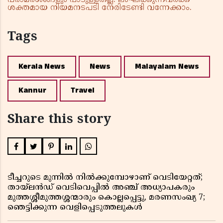
പരാമർശങ്ങളും പാടുള്ളതല്ല. ലംഘിക്കുന്നവർക്ക്
ശക്തമായ നിയമനടപടി നേരിടേണ്ടി വന്നേക്കാം.
Tags
Kerala News
News
Malayalam News
Kannur
Travel
Share this story
ടീച്ചറുടെ മുന്നിൽ നിൽക്കുമ്പോഴാണ് വെടിയേറ്റത്;
തായ്‌ലൻഡ് വെടിവെപ്പിൽ അഞ്ച് അധ്യാപകരും
മുത്തശ്ശീമുത്തശ്ശന്മാരും കൊല്ലപ്പെട്ടു, മരണസംഖ്യ 7;
ഞെട്ടിക്കുന്ന വെളിപ്പെടുത്തലുകൾ