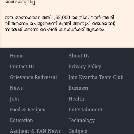
ഓർമക്കുറിപ്പ്
ഈ ഓണക്കാലത്ത് 1,65,000 മെട്രിക് ടൺ അരി
വിതരണം ചെയ്യുമെന്ന് മന്ത്രി അനൂപ് ജേക്കബ്;
സഞ്ചരിക്കുന്ന റേഷൻ കടകൾക്ക് തുടക്കം
Home
About Us
Contact Us
Privacy Policy
Grievance Redressal
Join Kvartha Team Club
News
Business
Jobs
Health
Food & Recipes
Entertainment
Education
Technology
Aadhaar & PAN News
Gadgets