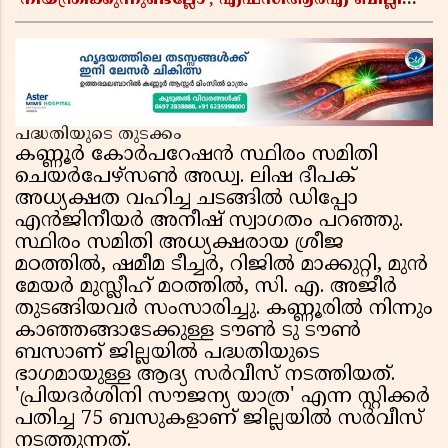
നിയന്ത്രിക്കുന്നുണ്ടല്ലോ’; എഫ്സിആർഎ ബില്ലിലെ
യുഎസ് വിമർശനങ്ങൾക്ക് മറുപടിയുമായി ഇന്ത്യ
പദ്ധതിയുടെ തുടക്കം
കണ്ണൂർ കോർപറേഷൻ സ്ഥിരം സമിതി
ചെയർപേഴ്സൺ അഡ്വ. ലിഷ ദീപക്
അധ്യക്ഷത വഹിച്ച ചടങ്ങിൽ ഡിപ്പോ
എൻജിനീയർ അനീഷ് സ്വാഗതം പറഞ്ഞു.
സ്ഥിരം സമിതി അധ്യക്ഷരായ ശ്രീജ
മഠത്തിൽ, ഷമീമ ടീച്ചർ, റിജിൽ മാക്കുറ്റി, മുൻ
മേയർ മുസ്ലീഹ് മഠത്തിൽ, സി. എ. അജീർ
തുടങ്ങിയവർ സംസാരിച്ചു. കണ്ണൂരിൽ നിന്നും
കാഞ്ഞങ്ങാടേക്കുള്ള ടൗൺ ടു ടൗൺ
ബസാണ് ജില്ലയിൽ പദ്ധതിയുടെ
ഭാഗമായുള്ള ആദ്യ സർവീസ് നടത്തിയത്.
'പ്രിയദർശിനി സൗജന്യ യാത്ര' എന്ന സ്റ്റിക്കർ
പതിച്ച 75 ബസുകളാണ് ജില്ലയിൽ സർവീസ്
നടത്തുന്നത്.