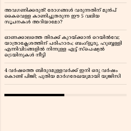
അവഗണിക്കരുത്! രോഗങ്ങൾ വരുന്നതിന് മുൻപ്
കൈവെള്ള കാണിച്ചുതരുന്ന ഈ 5 വലിയ
സൂചനകൾ അറിയാമോ?
ഓണക്കാലത്തെ തിരക്ക് കുറയ്ക്കാൻ റെയിൽവേ;
യാത്രാക്ലേശത്തിന് പരിഹാരം; ബംഗ്ളൂരു, ഹുബ്ബള്ളി
എന്നിവിടങ്ങളിൽ നിന്നുള്ള എട്ട് സ്പെഷ്യൽ
ട്രെയിനുകൾ നീട്ടി
4 വർഷത്തെ ബിരുദമുള്ളവർക്ക് ഇനി ഒരു വർഷം
കൊണ്ട് പിജി; പുതിയ മാർഗരേഖയുമായി യുജിസി