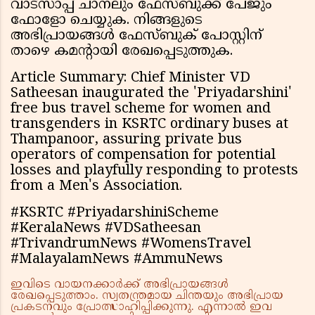
വാട്സാപ്പ് ചാനലും ഫേസ്ബുക്ക് പേജും
ഫോളോ ചെയ്യുക. നിങ്ങളുടെ
അഭിപ്രായങ്ങൾ ഫേസ്ബുക് പോസ്റ്റിന്
താഴെ കമൻ്റായി രേഖപ്പെടുത്തുക.
Article Summary: Chief Minister VD
Satheesan inaugurated the 'Priyadarshini'
free bus travel scheme for women and
transgenders in KSRTC ordinary buses at
Thampanoor, assuring private bus
operators of compensation for potential
losses and playfully responding to protests
from a Men's Association.
#KSRTC #PriyadarshiniScheme
#KeralaNews #VDSatheesan
#TrivandrumNews #WomensTravel
#MalayalamNews #AmmuNews
ഇവിടെ വായനക്കാർക്ക് അഭിപ്രായങ്ങൾ
രേഖപ്പെടുത്താം. സ്വതന്ത്രമായ ചിന്തയും അഭിപ്രായ
പ്രകടനവും പ്രോത്സാഹിപ്പിക്കുന്നു. എന്നാൽ ഇവ