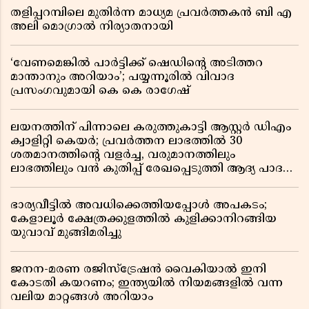
തളിപ്പറമ്പിലെ മുതിർന്ന മാധ്യമ പ്രവർത്തകൻ ബി എ
അലി മൊഗ്രാൽ നിര്യാതനായി
‘വേണമെങ്കിൽ പാർട്ടിക്ക് ഷെഡിൻ്റെ അടിത്തറ
മാന്താനും അറിയാം’; പയ്യന്നൂരിൽ വിവാദ
പ്രസംഗവുമായി കെ കെ രാഗേഷ്
ലയനത്തിന് പിന്നാലെ കരുത്തുകാട്ടി ആസ്റ്റർ ഡിഎം
ക്വാളിറ്റി കെയർ; പ്രവർത്തന ലാഭത്തിൽ 30
ശതമാനത്തിൻ്റെ വളർച്ച, വരുമാനത്തിലും
ലാഭത്തിലും വൻ കുതിപ്പ് രേഖപ്പെടുത്തി ആദ്യ പാദ
റിപ്പോർട്ട് പുറത്ത്
ഭാര്യവീട്ടിൽ അവധിക്കെത്തിയപ്പോൾ അപകടം;
കേളാലൂർ ക്ഷേത്രക്കുളത്തിൽ കുളിക്കാനിറങ്ങിയ
യുവാവ് മുങ്ങിമരിച്ചു
ജനന-മരണ രജിസ്ട്രേഷൻ വൈകിയാൽ ഇനി
കോടതി കയറണം; ഇന്ത്യയിൽ നിയമങ്ങളിൽ വന്ന
വലിയ മാറ്റങ്ങൾ അറിയാം