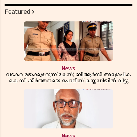
Featured
News
വടകര മയക്കുമരുന്ന് കേസ്; ബിആർസി അധ്യാപിക
കെ സി കീർത്തനയെ പോലീസ് കസ്റ്റഡിയിൽ വിട്ടു
News