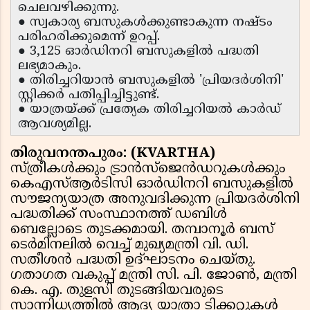
ചെലവഴിക്കുന്നു.
● സ്വകാര്യ ബസുകൾക്കുണ്ടാകുന്ന നഷ്ടം
പരിഹരിക്കുമെന്ന് ഉറപ്പ്.
● 3,125 ഓർഡിനറി ബസുകളിൽ പദ്ധതി
ലഭ്യമാകും.
● തിരിച്ചറിയാൻ ബസുകളിൽ 'പ്രിയദർശിനി'
സ്റ്റിക്കർ പതിപ്പിച്ചിട്ടുണ്ട്.
● യാത്രയ്ക്ക് പ്രത്യേക തിരിച്ചറിയൽ കാർഡ്
ആവശ്യമില്ല.
തിരുവനന്തപുരം: (KVARTHA)
സ്ത്രീകൾക്കും ട്രാൻസ്ജെൻഡറുകൾക്കും
കെഎസ്ആർടിസി ഓർഡിനറി ബസുകളിൽ
സൗജന്യയാത്ര അനുവദിക്കുന്ന പ്രിയദർശിനി
പദ്ധതിക്ക് സംസ്ഥാനത്ത് ഡബിൾ
ബെല്ലോടെ തുടക്കമായി. തമ്പാനൂർ ബസ്
ടെർമിനലിൽ വെച്ച് മുഖ്യമന്ത്രി വി. ഡി.
സതീശൻ പദ്ധതി ഉദ്ഘാടനം ചെയ്തു.
ഗതാഗത വകുപ്പ് മന്ത്രി സി. പി. ജോൺ, മന്ത്രി
കെ. എ. തുളസി തുടങ്ങിയവരുടെ
സാന്നിധ്യത്തിൽ ആദ്യ യാത്രാ ടിക്കറ്റുകൾ