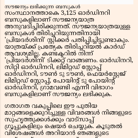
സൗജന്യം ലഭിക്കുന്ന ബസുകൾ
സംസ്ഥാനത്താകെ 3,125 ഓർഡിനറി
ബസുകളിലാണ് സൗജന്യയാത്ര
അനുവദിച്ചിരിക്കുന്നത്. സൗജന്യയാത്രയുള്ള
ബസുകൾ തിരിച്ചറിയുന്നതിനായി
'പ്രിയദർശിനി' സ്റ്റിക്കർ പതിപ്പിച്ചിട്ടുണ്ടാകും.
യാത്രയ്ക്ക് പ്രത്യേക തിരിച്ചറിയൽ കാർഡ്
ആവശ്യമില്ല. കണ്ടക്ടറിൽ നിന്ന്
'പ്രിയദർശിനി' ടിക്കറ്റ് വാങ്ങണം. ഓർഡിനറി,
സിറ്റി ഓർഡിനറി, ലിമിറ്റഡ് സ്റ്റോപ്പ്
ഓർഡിനറി, ടൗൺ ടു ടൗൺ, ഫെയർസ്റ്റേജ്
ലിമിറ്റഡ് സ്റ്റോപ്പ്, പോയിൻ്റ് ടു പോയിൻ്റ്
ഓർഡിനറി, ഗ്രാമവണ്ടി എന്നീ വിഭാഗം
ബസുകളിലാണ് സൗജന്യം ലഭിക്കുക.
ഗതാഗത വകുപ്പിലെ ഈ പുതിയ
മാറ്റങ്ങളെക്കുറിച്ചുള്ള വിവരങ്ങൾ നിങ്ങളുടെ
സുഹൃത്തുക്കൾക്കും വാട്സാപ്പ്
ഗ്രൂപ്പുകളിലും ഷെയർ ചെയ്യുക. കൂടുതൽ
വിശേഷങ്ങൾ അറിയാൻ ഞങ്ങളുടെ