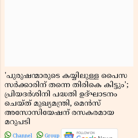
'പുരുഷന്മാരുടെ കയ്യിലുള്ള പൈസ
സർക്കാരിന് തന്നെ തിരികെ കിട്ടും';
പ്രിയദർശിനി പദ്ധതി ഉദ്ഘാടനം
ചെയ്ത് മുഖ്യമന്ത്രി, മെൻസ്
അസോസിയേഷന് രസകരമായ
മറുപടി
Channel
Group