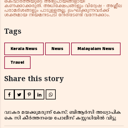
കെവാർത്തയുടെ അഭിപ്രായങ്ങളായി
കണക്കാക്കരുത്. അധിക്ഷേപങ്ങളും വിദ്വേഷ - അശ്ലീല
പരാമർശങ്ങളും പാടുള്ളതല്ല. ലംഘിക്കുന്നവർക്ക്
ശക്തമായ നിയമനടപടി നേരിടേണ്ടി വന്നേക്കാം.
Tags
Kerala News
News
Malayalam News
Travel
Share this story
വടകര മയക്കുമരുന്ന് കേസ്; ബിആർസി അധ്യാപിക
കെ സി കീർത്തനയെ പോലീസ് കസ്റ്റഡിയിൽ വിട്ടു