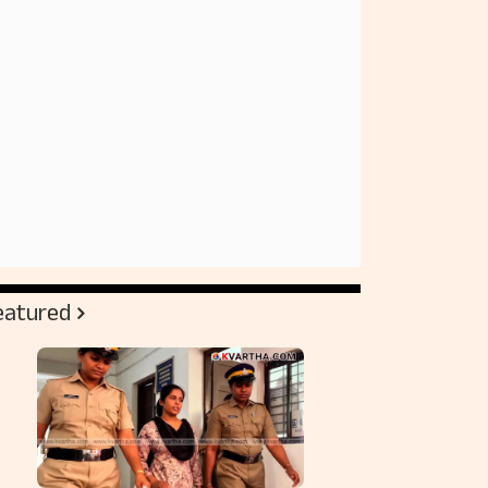
eatured