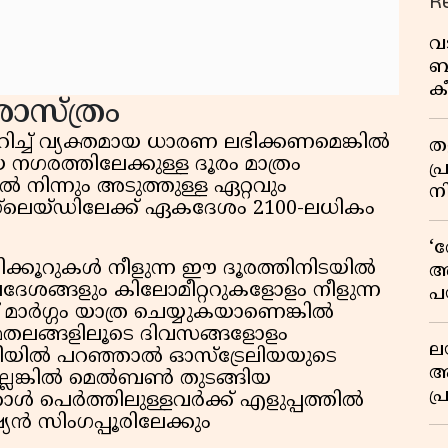
R
വ
ബ
ക
ാസ്ത്രം
വി
ുറിച്ച് വ്യക്തമായ ധാരണ ലഭിക്കണമെങ്കിൽ
തള
 നഗരത്തിലേക്കുള്ള ദൂരം മാത്രം
പ
നിന്നും അടുത്തുള്ള ഏറ്റവും
ന
്‌ലെയ്ഡിലേക്ക് ഏകദേശം 2100-ലധികം
‘
ിക്കൂറുകൾ നീളുന്ന ഈ ദൂരത്തിനിടയിൽ
അ
്രദേശങ്ങളും കിലോമീറ്ററുകളോളം നീളുന്ന
പ
 മാർഗ്ഗം യാത്ര ചെയ്യുകയാണെങ്കിൽ
ക
സമതലങ്ങളിലൂടെ ദിവസങ്ങളോളം
ല
രീതിയിൽ പറഞ്ഞാൽ ഓസ്‌ട്രേലിയയുടെ
ആ
ല്ലെങ്കിൽ മെൽബൺ തുടങ്ങിയ
പ
ാൾ പെർത്തിലുള്ളവർക്ക് എളുപ്പത്തിൽ
ശ
യൻ സിംഗപ്പൂരിലേക്കും
വ