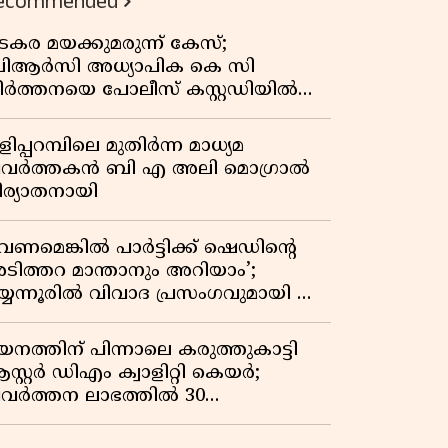
ecommended
കുതിപ്പ് രേഖപ്പെടുത്തി ആദ്യ പാദ
റിപ്പോർട്ട് പുറത്ത്
ടകര മയക്കുമരുന്ന് കേസ്;
ിആർസി അധ്യാപിക കെ സി
ീർത്തനയെ പോലീസ് കസ്റ്റഡിയിൽ
ട്ടു
ിപ്പറമ്പിലെ മുതിർന്ന മാധ്യമ
്രവർത്തകൻ ബി എ അലി മൊഗ്രാൽ
ിര്യാതനായി
വേണമെങ്കിൽ പാർട്ടിക്ക് ഷെഡിൻ്റെ
ടിത്തറ മാന്താനും അറിയാം’;
യ്യന്നൂരിൽ വിവാദ പ്രസംഗവുമായി കെ
െ രാഗേഷ്
യനത്തിന് പിന്നാലെ കരുത്തുകാട്ടി
സ്റ്റർ ഡിഎം ക്വാളിറ്റി കെയർ;
്രവർത്തന ലാഭത്തിൽ 30
തമാനത്തിൻ്റെ വളർച്ച,
രുമാനത്തിലും ലാഭത്തിലും വൻ