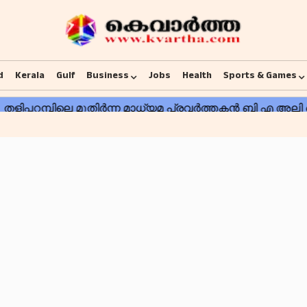
d
Kerala
Gulf
Business
Jobs
Health
Sports & Games