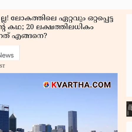
്ല! ലോകത്തിലെ ഏറ്റവും ഒറ്റപ്പെട്ട
്റെ കഥ; 20 ലക്ഷത്തിലധികം
്നത് എങ്ങനെ?
IST