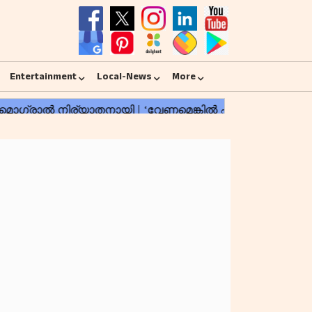
Entertainment
Local-News
More