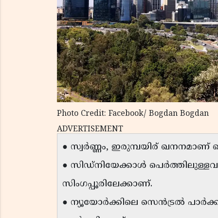
Photo Credit: Facebook/ Bogdan Bogdan
ADVERTISEMENT
● സ്വർണ്ണം, ഇരുമ്പയിര് ഖനനമാണ് പെർ
● സിഡ്‌നിയേക്കാൾ പെർത്തിലുള്ളവ
സിംഗപ്പൂരിലേക്കാണ്.
● ന്യൂയോർക്കിലെ സെൻട്രൽ പാർക്ക