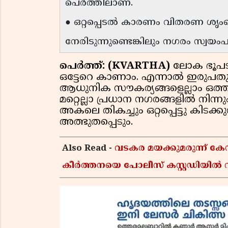
പെർത്തിലാണ്.
● ഒറ്റപ്പെടൽ കാരണം വിതരണ ശൃ
നേരിടുന്നുണ്ടെങ്കിലും നഗരം സ്വയംപ
പെർത്ത്: (KVARTHA)
ലോക ഭൂപട
ഒട്ടേറെ കാണാം. എന്നാൽ ഇരുപതു
ആധുനിക സൗകര്യങ്ങളെല്ലാം ഒത
മറ്റെല്ലാ പ്രധാന നഗരങ്ങളിൽ നിന
അകലെ തികച്ചും ഒറ്റപ്പെട്ടു കിടക്
അത്ഭുതപ്പെടും.
Also Read -
വടകര മയക്കുമരുന്ന് 
കീർത്തനയെ പോലീസ് കസ്റ്റഡിയിൽ വി