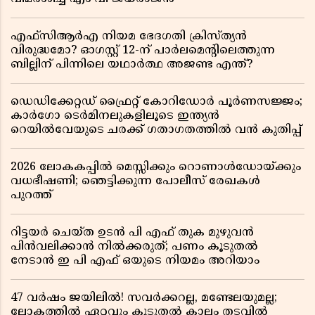
എഫ്സിആർഎ നിയമ ഭേദഗതി ക്രിസ്ത്യൻ
വിരുദ്ധമോ? ഓഗസ്റ്റ് 12-ന് പാർലമെന്റിലെത്തുന്ന
ബില്ലിന് പിന്നിലെ യഥാർത്ഥ അജണ്ട എന്ത്?
ഡെഡിക്കേറ്റഡ് ഫ്രൈറ്റ് കോറിഡോർ പൂർണസജ്ജം;
കാർഗോ ടെർമിനലുകളിലൂടെ ഇന്ത്യൻ
റെയിൽവേയുടെ ചരക്ക് ഗതാഗതത്തിൽ വൻ കുതിപ്പ്
2026 ലോകകപ്പിൽ മെസ്സിക്കും റൊണാൾഡോയ്ക്കും
വധഭീഷണി; ഞെട്ടിക്കുന്ന പോലീസ് രേഖകൾ
പുറത്ത്
റിട്ടയർ ചെയ്ത ഉടൻ പി എഫ് തുക മുഴുവൻ
പിൻവലിക്കാൻ നിൽക്കരുത്; പണം കൂടുതൽ
നേടാൻ ഇ പി എഫ് ഒയുടെ നിയമം അറിയാം
47 വർഷം ജയിലിൽ! സവർക്കറല്ല, മണ്ടേലയുമല്ല;
ലോകത്തിൽ ഏറ്റവും കൂടുതൽ കാലം തടവിൽ