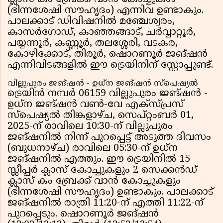
(ഭിന്നശേഷി സൗഹൃദം) എന്നിവ ഉണ്ടാകും.
പാലക്കാട് ഡിവിഷനിൽ മഞ്ചേശ്വരം,
കാസർഗോഡ്, കാഞ്ഞങ്ങാട്, ചർവ്വാറ്റൂർ,
പയ്യന്നൂർ, കണ്ണൂർ, തലശ്ശേരി, വടകര,
കോഴിക്കോട്, തിരൂർ, ഷൊറണൂർ ജങ്ഷൻ
എന്നിവിടങ്ങളിൽ ഈ ട്രെയിനിന് സ്റ്റോപ്പുണ്ട്.
വില്ലുപുരം ജങ്ഷൻ - ഉധ്‌ന ജങ്ഷൻ സ്പെഷ്യൽ
ട്രെയിൻ നമ്പർ 06159 വില്ലുപുരം ജങ്ഷൻ -
ഉധ്‌ന ജങ്ഷൻ വൺ-വേ എക്സ്പ്രസ്
സ്പെഷ്യൽ തിങ്കളാഴ്ച, സെപ്റ്റംബർ 01,
2025-ന് രാവിലെ 10:30-ന് വില്ലുപുരം
ജങ്ഷനിൽ നിന്ന് പുറപ്പെട്ട് അടുത്ത ദിവസം
(ബുധനാഴ്ച) രാവിലെ 05:30-ന് ഉധ്‌ന
ജങ്ഷനിൽ എത്തും. ഈ ട്രെയിനിൽ 15
സ്ലീപ്പർ ക്ലാസ് കോച്ചുകളും 2 സെക്കൻഡ്
ക്ലാസ് കം ബ്രേക്ക് വാൻ കോച്ചുകളും
(ഭിന്നശേഷി സൗഹൃദം) ഉണ്ടാകും. പാലക്കാട്
ജങ്ഷനിൽ രാത്രി 11:20-ന് എത്തി 11:22-ന്
പുറപ്പെടും. ഷൊറണൂർ ജങ്ഷൻ