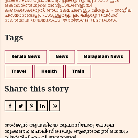
പ്രകടനവും പ്രോത്സാഹിപ്പിക്കുന്നു. എന്നാൽ ഇവ
കെവാർത്തയുടെ അഭിപ്രായങ്ങളായി
കണക്കാക്കരുത്. അധിക്ഷേപങ്ങളും വിദ്വേഷ - അശ്ലീല
പരാമർശങ്ങളും പാടുള്ളതല്ല. ലംഘിക്കുന്നവർക്ക്
ശക്തമായ നിയമനടപടി നേരിടേണ്ടി വന്നേക്കാം.
Tags
Kerala News
News
Malayalam News
Travel
Health
Train
Share this story
അർജുൻ ആയങ്കിയെ തൂഫാനിലേതു പോലെ
തൂക്കണം; പൊലീസിനെയും ആഭ്യന്തരമന്ത്രിയെയും
വിമർശിച്ച് എം വി ജയരാജൻ