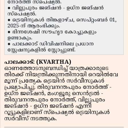
നോർത്ത് സ്പെഷ്യൽ.
● വില്ലുപുരം ജങ്ഷൻ - ഉധ്‌ന ജങ്ഷൻ
സ്പെഷ്യൽ.
● ട്രെയിനുകൾ തിങ്കളാഴ്ച, സെപ്റ്റംബർ 01,
2025-ന് ആരംഭിക്കും.
● ഭിന്നശേഷി സൗഹൃദ കോച്ചുകളും
ഉണ്ടാകും.
● പാലക്കാട് ഡിവിഷനിലെ പ്രധാന
സ്റ്റേഷനുകളിൽ സ്റ്റോപ്പുണ്ട്.
പാലക്കാട്: (KVARTHA)
ഓണത്തോടനുബന്ധിച്ച് യാത്രക്കാരുടെ
തിരക്ക് നിയന്ത്രിക്കുന്നതിനായി റെയിൽവേ
മൂന്ന് പ്രത്യേക ട്രെയിൻ സർവീസുകൾ
പ്രഖ്യാപിച്ചു. തിരുവനന്തപുരം നോർത്ത് -
ഉധ്‌ന ജങ്ഷൻ, മംഗളൂരു സെൻട്രൽ -
തിരുവനന്തപുരം നോർത്ത്, വില്ലുപുരം
ജങ്ഷൻ - ഉധ്‌ന ജങ്ഷൻ എന്നീ
റൂട്ടുകളിലാണ് സ്പെഷ്യൽ ട്രെയിനുകൾ
സർവീസ് നടത്തുക.