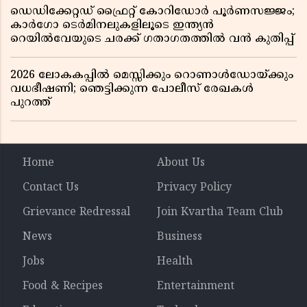
ഡെഡിക്കേറ്റഡ് ഫ്രൈറ്റ് കോറിഡോർ പൂർണസജ്ജം;
കാർഗോ ടെർമിനലുകളിലൂടെ ഇന്ത്യൻ
റെയിൽവേയുടെ ചരക്ക് ഗതാഗതത്തിൽ വൻ കുതിപ്പ്
2026 ലോകകപ്പിൽ മെസ്സിക്കും റൊണാൾഡോയ്ക്കും
വധഭീഷണി; ഞെട്ടിക്കുന്ന പോലീസ് രേഖകൾ
പുറത്ത്
Home
About Us
Contact Us
Privacy Policy
Grievance Redressal
Join Kvartha Team Club
News
Business
Jobs
Health
Food & Recipes
Entertainment