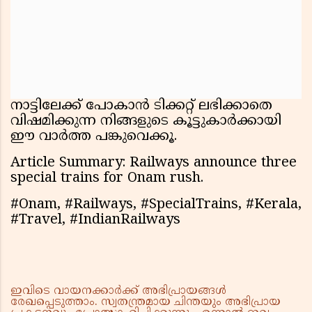
നാട്ടിലേക്ക് പോകാൻ ടിക്കറ്റ് ലഭിക്കാതെ
വിഷമിക്കുന്ന നിങ്ങളുടെ കൂട്ടുകാർക്കായി
ഈ വാർത്ത പങ്കുവെക്കൂ.
Article Summary: Railways announce three
special trains for Onam rush.
#Onam, #Railways, #SpecialTrains, #Kerala,
#Travel, #IndianRailways
ഇവിടെ വായനക്കാർക്ക് അഭിപ്രായങ്ങൾ
രേഖപ്പെടുത്താം. സ്വതന്ത്രമായ ചിന്തയും അഭിപ്രായ