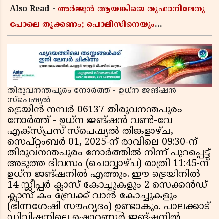
Also Read -
അർജുൻ ആയങ്കിയെ തൂഫാനിലേതു
പോലെ തൂക്കണം; പൊലീസിനെയും
ആഭ്യന്തരമന്ത്രിയെയും വിമർശിച്ച് എം വി
ജയരാജൻ
തിരുവനന്തപുരം നോർത്ത് - ഉധ്‌ന ജങ്ഷൻ
സ്പെഷ്യൽ
ട്രെയിൻ നമ്പർ 06137 തിരുവനന്തപുരം
നോർത്ത് - ഉധ്‌ന ജങ്ഷൻ വൺ-വേ
എക്സ്പ്രസ് സ്പെഷ്യൽ തിങ്കളാഴ്ച,
സെപ്റ്റംബർ 01, 2025-ന് രാവിലെ 09:30-ന്
തിരുവനന്തപുരം നോർത്തിൽ നിന്ന് പുറപ്പെട്ട്
അടുത്ത ദിവസം (ചൊവ്വാഴ്ച) രാത്രി 11:45-ന്
ഉധ്‌ന ജങ്ഷനിൽ എത്തും. ഈ ട്രെയിനിൽ
14 സ്ലീപ്പർ ക്ലാസ് കോച്ചുകളും 2 സെക്കൻഡ്
ക്ലാസ് കം ബ്രേക്ക് വാൻ കോച്ചുകളും
(ഭിന്നശേഷി സൗഹൃദം) ഉണ്ടാകും. പാലക്കാട്
ഡിവിഷനിലെ ഷൊറണൂർ ജങ്ഷനിൽ