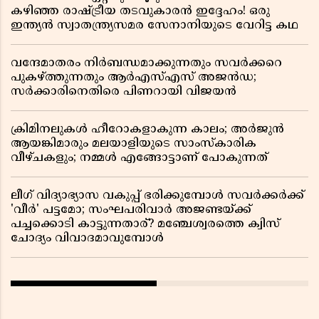
കഴിഞ്ഞ രാഷ്ട്രീയ തടവുകാരൻ ഇദ്ദേഹം! ഒരു
ഇന്ത്യൻ സ്വാതന്ത്ര്യസമര സേനാനിയുടെ വേറിട്ട കഥ
വന്ദേമാതരം നിർബന്ധമാക്കുന്നതും സവർക്കറെ
പുകഴ്ത്തുന്നതും ആർഎസ്എസ് അജൻഡ;
സർക്കാരിനെതിരെ പിണറായി വിജയൻ
ക്രിമിനലുകൾ ഹീറോകളാകുന്ന കാലം; അർജുൻ
ആയങ്കിമാരും മലയാളിയുടെ സാംസ്കാരിക
വീഴ്ചകളും; നമ്മൾ എങ്ങോട്ടാണ് പോകുന്നത്
ലീഗ് വിദ്യാഭ്യാസ വകുപ്പ് ഭരിക്കുമ്പോൾ സവർക്കർക്ക്
'വീർ' പട്ടമോ; സംഘപരിവാർ അജണ്ടയ്ക്ക്
പച്ചക്കൊടി കാട്ടുന്നതാര്? മഞ്ചേശ്വരത്തെ ക്വിസ്
ചോദ്യം വിവാദമാവുമ്പോൾ