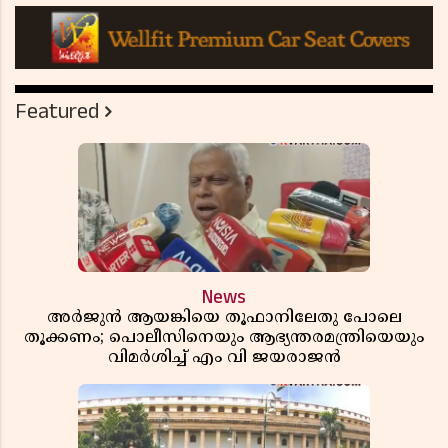
Featured
News
അർജുൻ ആയങ്കിയെ തൂഫാനിലേതു പോലെ
തൂക്കണം; പൊലീസിനെയും ആഭ്യന്തരമന്ത്രിയെയും
വിമർശിച്ച് എം വി ജയരാജൻ