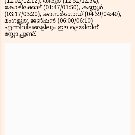
(12:02/12:12), തിരൂർ (12:52/12:54),
കോഴിക്കോട് (01:47/01:50), കണ്ണൂർ
(03:17/03:20), കാസർഗോഡ് (04:39/04:40),
മംഗളൂരു ജങ്ഷൻ (06:00/06:10)
എന്നിവിടങ്ങളിലും ഈ ട്രെയിനിന്
സ്റ്റോപ്പുണ്ട്.