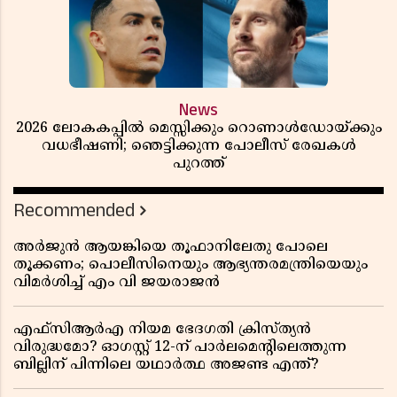
News
2026 ലോകകപ്പിൽ മെസ്സിക്കും റൊണാൾഡോയ്ക്കും
വധഭീഷണി; ഞെട്ടിക്കുന്ന പോലീസ് രേഖകൾ
പുറത്ത്
Recommended
അർജുൻ ആയങ്കിയെ തൂഫാനിലേതു പോലെ
തൂക്കണം; പൊലീസിനെയും ആഭ്യന്തരമന്ത്രിയെയും
വിമർശിച്ച് എം വി ജയരാജൻ
എഫ്സിആർഎ നിയമ ഭേദഗതി ക്രിസ്ത്യൻ
വിരുദ്ധമോ? ഓഗസ്റ്റ് 12-ന് പാർലമെന്റിലെത്തുന്ന
ബില്ലിന് പിന്നിലെ യഥാർത്ഥ അജണ്ട എന്ത്?