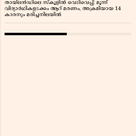
തായ്‌ലൻഡിലെ സ്‌കൂളിൽ വെടിവെപ്പ്; മൂന്ന്
വിദ്യാർഥികളടക്കം ആറ് മരണം, അക്രമിയായ 14
കാരനും മരിച്ചനിലയിൽ