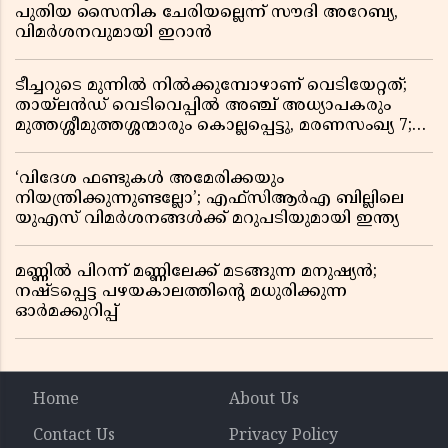
പുതിയ സൈനിക ചേരിയല്ലെന്ന് സൗദി അറേബ്യ,
വിമർശനവുമായി ഇറാൻ
ടീച്ചറുടെ മുന്നിൽ നിൽക്കുമ്പോഴാണ് വെടിയേറ്റത്;
തായ്‌ലൻഡ് വെടിവെപ്പിൽ അഞ്ച് അധ്യാപകരും
മുത്തശ്ശീമുത്തശ്ശന്മാരും കൊല്ലപ്പെട്ടു, മരണസംഖ്യ 7;
ഞെട്ടിക്കുന്ന വെളിപ്പെടുത്തലുകൾ
‘വിദേശ ഫണ്ടുകൾ അമേരിക്കയും
നിയന്ത്രിക്കുന്നുണ്ടല്ലോ’; എഫ്സിആർഎ ബില്ലിലെ
യുഎസ് വിമർശനങ്ങൾക്ക് മറുപടിയുമായി ഇന്ത്യ
മണ്ണിൽ പിറന്ന് മണ്ണിലേക്ക് മടങ്ങുന്ന മനുഷ്യൻ;
നഷ്ടപ്പെട്ട പഴയകാലത്തിൻ്റെ മധുരിക്കുന്ന
ഓർമക്കുറിപ്പ്
Home
About Us
Contact Us
Privacy Policy