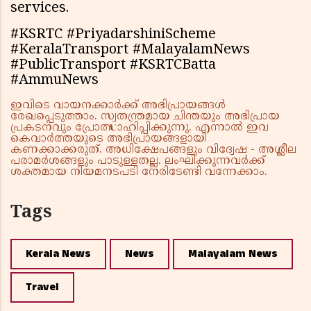
services.
#KSRTC #PriyadarshiniScheme
#KeralaTransport #MalayalamNews
#PublicTransport #KSRTCBatta
#AmmuNews
ഇവിടെ വായനക്കാർക്ക് അഭിപ്രായങ്ങൾ
രേഖപ്പെടുത്താം. സ്വതന്ത്രമായ ചിന്തയും അഭിപ്രായ
പ്രകടനവും പ്രോത്സാഹിപ്പിക്കുന്നു. എന്നാൽ ഇവ
കെവാർത്തയുടെ അഭിപ്രായങ്ങളായി
കണക്കാക്കരുത്. അധിക്ഷേപങ്ങളും വിദ്വേഷ - അശ്ലീല
പരാമർശങ്ങളും പാടുള്ളതല്ല. ലംഘിക്കുന്നവർക്ക്
ശക്തമായ നിയമനടപടി നേരിടേണ്ടി വന്നേക്കാം.
Tags
Kerala News
News
Malayalam News
Travel