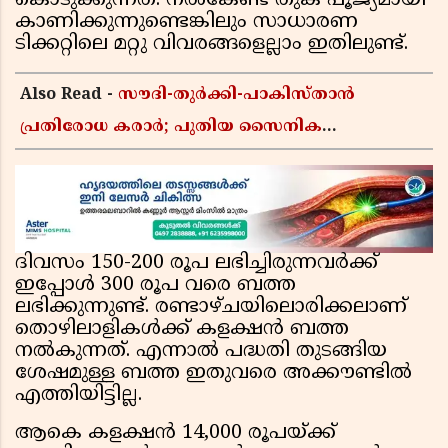
കൊടുക്കുന്നത്. നൽകേണ്ട തുക പൂജ്യമായി
കാണിക്കുന്നുണ്ടെങ്കിലും സാധാരണ
ടിക്കറ്റിലെ മറ്റു വിവരങ്ങളെല്ലാം ഇതിലുണ്ട്.
Also Read -
സൗദി-തുർക്കി-പാകിസ്താൻ
പ്രതിരോധ കരാർ; പുതിയ സൈനിക
ചേരിയല്ലെന്ന് സൗദി അറേബ്യ, വിമർശനവുമായി
ഇറാൻ
ദിവസം 150-200 രൂപ ലഭിച്ചിരുന്നവർക്ക്
ഇപ്പോൾ 300 രൂപ വരെ ബത്ത
ലഭിക്കുന്നുണ്ട്. രണ്ടാഴ്ചയിലൊരിക്കലാണ്
തൊഴിലാളികൾക്ക് കളക്ഷൻ ബത്ത
നൽകുന്നത്. എന്നാൽ പദ്ധതി തുടങ്ങിയ
ശേഷമുള്ള ബത്ത ഇതുവരെ അക്കൗണ്ടിൽ
എത്തിയിട്ടില്ല.
ആകെ കളക്ഷൻ 14,000 രൂപയ്ക്ക്