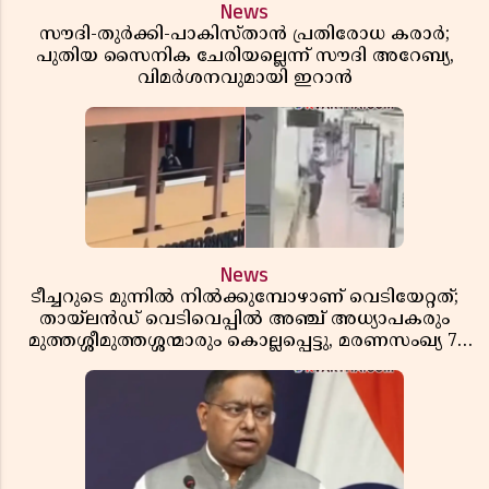
News
സൗദി-തുർക്കി-പാകിസ്താൻ പ്രതിരോധ കരാർ;
പുതിയ സൈനിക ചേരിയല്ലെന്ന് സൗദി അറേബ്യ,
വിമർശനവുമായി ഇറാൻ
News
ടീച്ചറുടെ മുന്നിൽ നിൽക്കുമ്പോഴാണ് വെടിയേറ്റത്;
തായ്‌ലൻഡ് വെടിവെപ്പിൽ അഞ്ച് അധ്യാപകരും
മുത്തശ്ശീമുത്തശ്ശന്മാരും കൊല്ലപ്പെട്ടു, മരണസംഖ്യ 7;
ഞെട്ടിക്കുന്ന വെളിപ്പെടുത്തലുകൾ