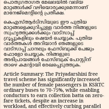
പൊതുഗതാഗത മേഖലയിൽ വലിയ
മാറ്റങ്ങൾക്ക് വഴിയൊരുക്കുമെന്നാണ്
മാനേജ്മെൻ്റിൻ്റെ പ്രതീക്ഷ.
കെഎസ്ആർടിസിയുടെ ഈ പുതിയ
മാറ്റങ്ങളെക്കുറിച്ചുള്ള വാർത്ത നിങ്ങളുടെ
സുഹൃത്തുക്കൾക്കും വാട്സാപ്പ്
ഗ്രൂപ്പുകളിലും ഷെയർ ചെയ്യുക. പുതിയ
വാർത്തകൾ അറിയാൻ ഞങ്ങളുടെ
വാട്സാപ്പ് ചാനലും ഫേസ്ബുക്ക് പേജും
ഫോളോ ചെയ്യുക. നിങ്ങളുടെ
അഭിപ്രായങ്ങൾ ഫേസ്ബുക് പോസ്റ്റിന്
താഴെ കമൻ്റായി രേഖപ്പെടുത്തുക.
Article Summary: The Priyadarshini free
travel scheme has significantly increased
the number of female passengers in KSRTC
ordinary buses to 70-75%, while enabling
conductors to earn collection batta on zero-
fare tickets, despite an increase in
workload, and effectively curbing parallel