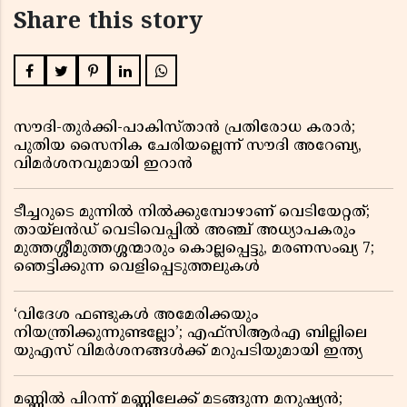
Share this story
സൗദി-തുർക്കി-പാകിസ്താൻ പ്രതിരോധ കരാർ;
പുതിയ സൈനിക ചേരിയല്ലെന്ന് സൗദി അറേബ്യ,
വിമർശനവുമായി ഇറാൻ
ടീച്ചറുടെ മുന്നിൽ നിൽക്കുമ്പോഴാണ് വെടിയേറ്റത്;
തായ്‌ലൻഡ് വെടിവെപ്പിൽ അഞ്ച് അധ്യാപകരും
മുത്തശ്ശീമുത്തശ്ശന്മാരും കൊല്ലപ്പെട്ടു, മരണസംഖ്യ 7;
ഞെട്ടിക്കുന്ന വെളിപ്പെടുത്തലുകൾ
‘വിദേശ ഫണ്ടുകൾ അമേരിക്കയും
നിയന്ത്രിക്കുന്നുണ്ടല്ലോ’; എഫ്സിആർഎ ബില്ലിലെ
യുഎസ് വിമർശനങ്ങൾക്ക് മറുപടിയുമായി ഇന്ത്യ
മണ്ണിൽ പിറന്ന് മണ്ണിലേക്ക് മടങ്ങുന്ന മനുഷ്യൻ;