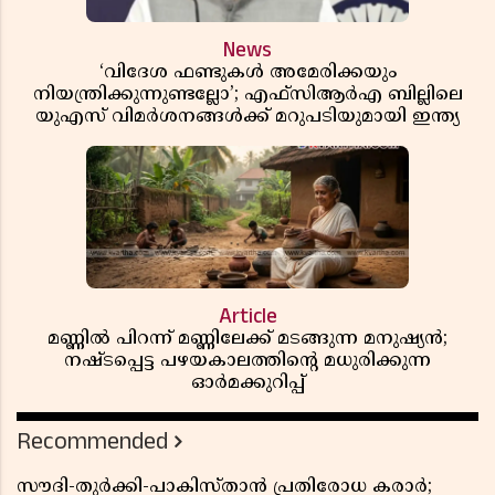
News
‘വിദേശ ഫണ്ടുകൾ അമേരിക്കയും
നിയന്ത്രിക്കുന്നുണ്ടല്ലോ’; എഫ്സിആർഎ ബില്ലിലെ
യുഎസ് വിമർശനങ്ങൾക്ക് മറുപടിയുമായി ഇന്ത്യ
Article
മണ്ണിൽ പിറന്ന് മണ്ണിലേക്ക് മടങ്ങുന്ന മനുഷ്യൻ;
നഷ്ടപ്പെട്ട പഴയകാലത്തിൻ്റെ മധുരിക്കുന്ന
ഓർമക്കുറിപ്പ്
Recommended
സൗദി-തുർക്കി-പാകിസ്താൻ പ്രതിരോധ കരാർ;