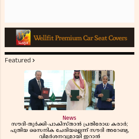
Featured
News
സൗദി-തുർക്കി-പാകിസ്താൻ പ്രതിരോധ കരാർ;
പുതിയ സൈനിക ചേരിയല്ലെന്ന് സൗദി അറേബ്യ,
വിമർശനവുമായി ഇറാൻ