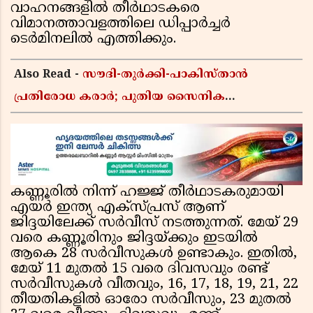
വാഹനങ്ങളിൽ തീർഥാടകരെ
വിമാനത്താവളത്തിലെ ഡിപ്പാർച്ചർ
ടെർമിനലിൽ എത്തിക്കും.
Also Read -
സൗദി-തുർക്കി-പാകിസ്താൻ
പ്രതിരോധ കരാർ; പുതിയ സൈനിക
ചേരിയല്ലെന്ന് സൗദി അറേബ്യ, വിമർശനവുമായി
ഇറാൻ
കണ്ണൂരിൽ നിന്ന് ഹജ്ജ് തീർഥാടകരുമായി
എയർ ഇന്ത്യ എക്സ്പ്രസ് ആണ്
ജിദ്ദയിലേക്ക് സർവീസ് നടത്തുന്നത്. മേയ് 29
വരെ കണ്ണൂരിനും ജിദ്ദയ്ക്കും ഇടയിൽ
ആകെ 28 സർവീസുകൾ ഉണ്ടാകും. ഇതിൽ,
മേയ് 11 മുതൽ 15 വരെ ദിവസവും രണ്ട്
സർവീസുകൾ വീതവും, 16, 17, 18, 19, 21, 22
തീയതികളിൽ ഓരോ സർവീസും, 23 മുതൽ