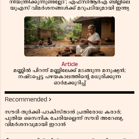
നിയന്ത്രിക്കുന്നുണ്ടല്ലോ’; എഫ്സിആർഎ ബില്ലിലെ
യുഎസ് വിമർശനങ്ങൾക്ക് മറുപടിയുമായി ഇന്ത്യ
Article
മണ്ണിൽ പിറന്ന് മണ്ണിലേക്ക് മടങ്ങുന്ന മനുഷ്യൻ;
നഷ്ടപ്പെട്ട പഴയകാലത്തിൻ്റെ മധുരിക്കുന്ന
ഓർമക്കുറിപ്പ്
Recommended
സൗദി-തുർക്കി-പാകിസ്താൻ പ്രതിരോധ കരാർ;
പുതിയ സൈനിക ചേരിയല്ലെന്ന് സൗദി അറേബ്യ,
വിമർശനവുമായി ഇറാൻ