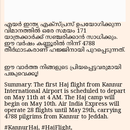
എയർ ഇന്ത്യ എക്സ്പ്രസ് ഉപയോഗിക്കുന്ന
വിമാനത്തിൽ ഒരേ സമയം 171
യാത്രക്കാർക്ക് സഞ്ചരിക്കാൻ സാധിക്കും.
ഈ വർഷം കണ്ണൂരിൽ നിന്ന് 4788
തീർഥാടകരാണ് ഹജ്ജിനായി പുറപ്പെടുന്നത്.
ഈ വാർത്ത നിങ്ങളുടെ പ്രിയപ്പെട്ടവരുമായി
പങ്കുവെക്കൂ!
Summary: The first Haj flight from Kannur
International Airport is scheduled to depart
on May 11th at 4 AM. The Haj camp will
begin on May 10th. Air India Express will
operate 28 flights until May 29th, carrying
4788 pilgrims from Kannur to Jeddah.
#KannurHaj, #HajFlight,