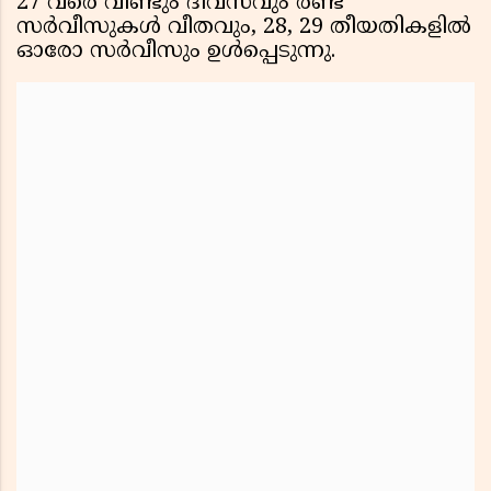
27 വരെ വീണ്ടും ദിവസവും രണ്ട്
സർവീസുകൾ വീതവും, 28, 29 തീയതികളിൽ
ഓരോ സർവീസും ഉൾപ്പെടുന്നു.