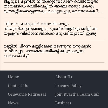
ടീച്ചറുടെ മുന്നിൽ നിൽക്കുമ്പോഴാണ് വെടിയേറ്റത്;
തായ്‌ലൻഡ് വെടിവെപ്പിൽ അഞ്ച് അധ്യാപകരും
മുത്തശ്ശീമുത്തശ്ശന്മാരും കൊല്ലപ്പെട്ടു, മരണസംഖ്യ 7;
ഞെട്ടിക്കുന്ന വെളിപ്പെടുത്തലുകൾ
‘വിദേശ ഫണ്ടുകൾ അമേരിക്കയും
നിയന്ത്രിക്കുന്നുണ്ടല്ലോ’; എഫ്സിആർഎ ബില്ലിലെ
യുഎസ് വിമർശനങ്ങൾക്ക് മറുപടിയുമായി ഇന്ത്യ
മണ്ണിൽ പിറന്ന് മണ്ണിലേക്ക് മടങ്ങുന്ന മനുഷ്യൻ;
നഷ്ടപ്പെട്ട പഴയകാലത്തിൻ്റെ മധുരിക്കുന്ന
ഓർമക്കുറിപ്പ്
Home
About Us
Contact Us
Privacy Policy
Grievance Redressal
Join Kvartha Team Club
News
Business