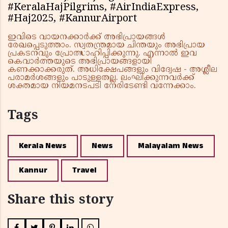
#KeralaHajPilgrims, #AirIndiaExpress,
#Haj2025, #KannurAirport
ഇവിടെ വായനക്കാർക്ക് അഭിപ്രായങ്ങൾ
രേഖപ്പെടുത്താം. സ്വതന്ത്രമായ ചിന്തയും അഭിപ്രായ
പ്രകടനവും പ്രോത്സാഹിപ്പിക്കുന്നു. എന്നാൽ ഇവ
കെവാർത്തയുടെ അഭിപ്രായങ്ങളായി
കണക്കാക്കരുത്. അധിക്ഷേപങ്ങളും വിദ്വേഷ - അശ്ലീല
പരാമർശങ്ങളും പാടുള്ളതല്ല. ലംഘിക്കുന്നവർക്ക്
ശക്തമായ നിയമനടപടി നേരിടേണ്ടി വന്നേക്കാം.
Tags
Kerala News
News
Malayalam News
Kannur
Travel
Share this story