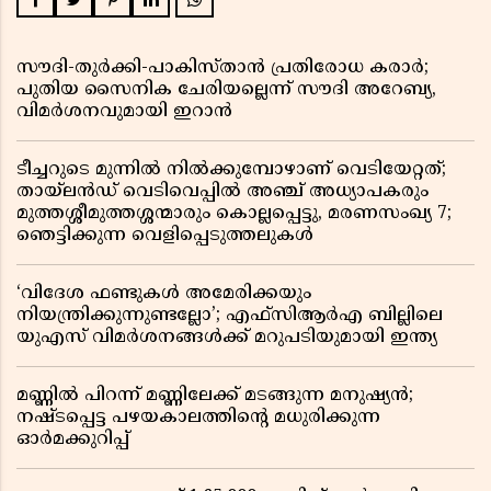
സൗദി-തുർക്കി-പാകിസ്താൻ പ്രതിരോധ കരാർ;
പുതിയ സൈനിക ചേരിയല്ലെന്ന് സൗദി അറേബ്യ,
വിമർശനവുമായി ഇറാൻ
ടീച്ചറുടെ മുന്നിൽ നിൽക്കുമ്പോഴാണ് വെടിയേറ്റത്;
തായ്‌ലൻഡ് വെടിവെപ്പിൽ അഞ്ച് അധ്യാപകരും
മുത്തശ്ശീമുത്തശ്ശന്മാരും കൊല്ലപ്പെട്ടു, മരണസംഖ്യ 7;
ഞെട്ടിക്കുന്ന വെളിപ്പെടുത്തലുകൾ
‘വിദേശ ഫണ്ടുകൾ അമേരിക്കയും
നിയന്ത്രിക്കുന്നുണ്ടല്ലോ’; എഫ്സിആർഎ ബില്ലിലെ
യുഎസ് വിമർശനങ്ങൾക്ക് മറുപടിയുമായി ഇന്ത്യ
മണ്ണിൽ പിറന്ന് മണ്ണിലേക്ക് മടങ്ങുന്ന മനുഷ്യൻ;
നഷ്ടപ്പെട്ട പഴയകാലത്തിൻ്റെ മധുരിക്കുന്ന
ഓർമക്കുറിപ്പ്