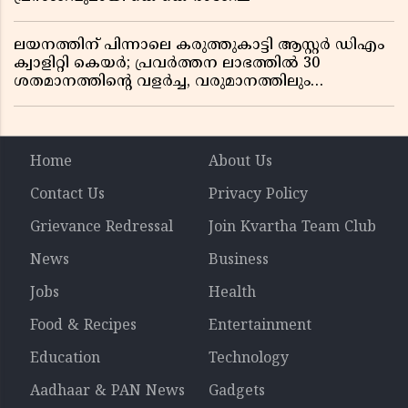
ലയനത്തിന് പിന്നാലെ കരുത്തുകാട്ടി ആസ്റ്റർ ഡിഎം
ക്വാളിറ്റി കെയർ; പ്രവർത്തന ലാഭത്തിൽ 30
ശതമാനത്തിൻ്റെ വളർച്ച, വരുമാനത്തിലും
ലാഭത്തിലും വൻ കുതിപ്പ് രേഖപ്പെടുത്തി ആദ്യ പാദ
റിപ്പോർട്ട് പുറത്ത്
Home
About Us
Contact Us
Privacy Policy
Grievance Redressal
Join Kvartha Team Club
News
Business
Jobs
Health
Food & Recipes
Entertainment
Education
Technology
Aadhaar & PAN News
Gadgets