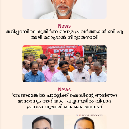
News
തളിപ്പറമ്പിലെ മുതിർന്ന മാധ്യമ പ്രവർത്തകൻ ബി എ
അലി മൊഗ്രാൽ നിര്യാതനായി
News
‘വേണമെങ്കിൽ പാർട്ടിക്ക് ഷെഡിൻ്റെ അടിത്തറ
മാന്താനും അറിയാം’; പയ്യന്നൂരിൽ വിവാദ
പ്രസംഗവുമായി കെ കെ രാഗേഷ്