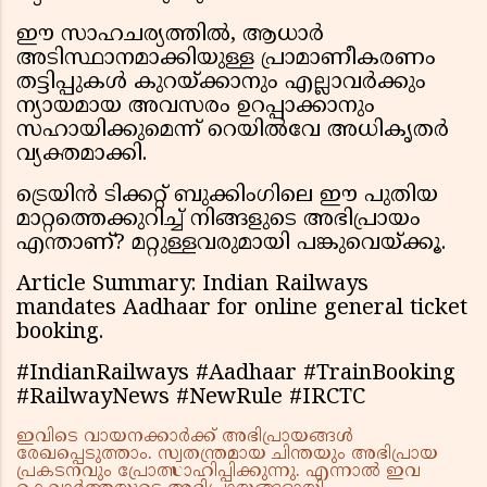
ഈ സാഹചര്യത്തിൽ, ആധാർ
അടിസ്ഥാനമാക്കിയുള്ള പ്രാമാണീകരണം
തട്ടിപ്പുകൾ കുറയ്ക്കാനും എല്ലാവർക്കും
ന്യായമായ അവസരം ഉറപ്പാക്കാനും
സഹായിക്കുമെന്ന് റെയിൽവേ അധികൃതർ
വ്യക്തമാക്കി.
ട്രെയിൻ ടിക്കറ്റ് ബുക്കിംഗിലെ ഈ പുതിയ
മാറ്റത്തെക്കുറിച്ച് നിങ്ങളുടെ അഭിപ്രായം
എന്താണ്? മറ്റുള്ളവരുമായി പങ്കുവെയ്ക്കൂ.
Article Summary: Indian Railways
mandates Aadhaar for online general ticket
booking.
#IndianRailways #Aadhaar #TrainBooking
#RailwayNews #NewRule #IRCTC
ഇവിടെ വായനക്കാർക്ക് അഭിപ്രായങ്ങൾ
രേഖപ്പെടുത്താം. സ്വതന്ത്രമായ ചിന്തയും അഭിപ്രായ
പ്രകടനവും പ്രോത്സാഹിപ്പിക്കുന്നു. എന്നാൽ ഇവ