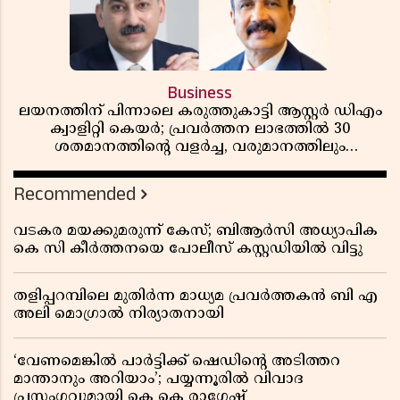
Business
ലയനത്തിന് പിന്നാലെ കരുത്തുകാട്ടി ആസ്റ്റർ ഡിഎം
ക്വാളിറ്റി കെയർ; പ്രവർത്തന ലാഭത്തിൽ 30
ശതമാനത്തിൻ്റെ വളർച്ച, വരുമാനത്തിലും
ലാഭത്തിലും വൻ കുതിപ്പ് രേഖപ്പെടുത്തി ആദ്യ പാദ
റിപ്പോർട്ട് പുറത്ത്
Recommended
വടകര മയക്കുമരുന്ന് കേസ്; ബിആർസി അധ്യാപിക
കെ സി കീർത്തനയെ പോലീസ് കസ്റ്റഡിയിൽ വിട്ടു
തളിപ്പറമ്പിലെ മുതിർന്ന മാധ്യമ പ്രവർത്തകൻ ബി എ
അലി മൊഗ്രാൽ നിര്യാതനായി
‘വേണമെങ്കിൽ പാർട്ടിക്ക് ഷെഡിൻ്റെ അടിത്തറ
മാന്താനും അറിയാം’; പയ്യന്നൂരിൽ വിവാദ
പ്രസംഗവുമായി കെ കെ രാഗേഷ്