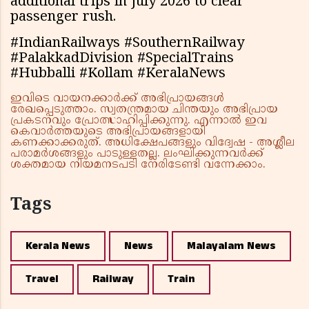
additional trips in July 2026 to clear
passenger rush.
#IndianRailways #SouthernRailway
#PalakkadDivision #SpecialTrains
#Hubballi #Kollam #KeralaNews
ഇവിടെ വായനക്കാർക്ക് അഭിപ്രായങ്ങൾ
രേഖപ്പെടുത്താം. സ്വതന്ത്രമായ ചിന്തയും അഭിപ്രായ
പ്രകടനവും പ്രോത്സാഹിപ്പിക്കുന്നു. എന്നാൽ ഇവ
കെവാർത്തയുടെ അഭിപ്രായങ്ങളായി
കണക്കാക്കരുത്. അധിക്ഷേപങ്ങളും വിദ്വേഷ - അശ്ലീല
പരാമർശങ്ങളും പാടുള്ളതല്ല. ലംഘിക്കുന്നവർക്ക്
ശക്തമായ നിയമനടപടി നേരിടേണ്ടി വന്നേക്കാം.
Tags
Kerala News
News
Malayalam News
Travel
Railway
Train