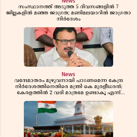
News
സംസ്ഥാനത്ത് അടുത്ത 5 ദിവസങ്ങളിൽ 7
ജില്ലകളിൽ മഞ്ഞ ജാഗ്രത; മണിമലയാറിൽ ജാഗ്രതാ
നിർദേശം
News
വന്ദേമാതരം മുഴുവനായി പാടണമെന്ന കേന്ദ്ര
നിർദേശത്തിനെതിരെ മന്ത്രി കെ മുരളീധരൻ;
കേരളത്തിൽ 2 വരി മാത്രമേ ഉണ്ടാകൂ എന്ന്
പ്രതികരണം