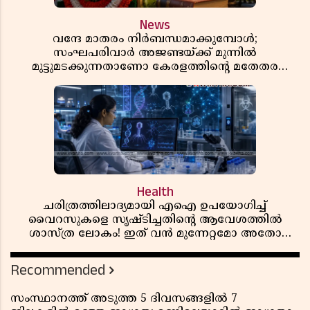
News
വന്ദേ മാതരം നിർബന്ധമാക്കുമ്പോൾ;
സംഘപരിവാർ അജണ്ടയ്ക്ക് മുന്നിൽ
മുട്ടുമടക്കുന്നതാണോ കേരളത്തിന്റെ മതേതര
പാരമ്പര്യം?
Health
ചരിത്രത്തിലാദ്യമായി എഐ ഉപയോഗിച്ച്
വൈറസുകളെ സൃഷ്ടിച്ചതിന്റെ ആവേശത്തിൽ
ശാസ്ത്ര ലോകം! ഇത് വൻ മുന്നേറ്റമോ അതോ
വലിയ ഭീഷണിയോ?
Recommended
സംസ്ഥാനത്ത് അടുത്ത 5 ദിവസങ്ങളിൽ 7