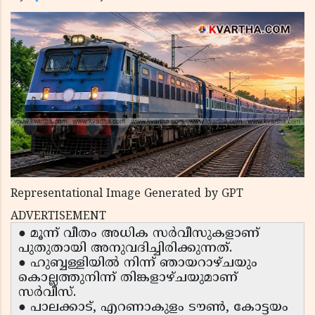
Representational Image Generated by GPT
ADVERTISEMENT
● മൂന്ന് വീതം അധിക സർവീസുകളാണ്
പുതുതായി അനുവദിച്ചിരിക്കുന്നത്.
● ഹുബ്ബള്ളിയിൽ നിന്ന് ഞായറാഴ്ചയും
കൊല്ലത്തുനിന്ന് തിങ്കളാഴ്ചയുമാണ്
സർവീസ്.
● പാലക്കാട്, എറണാകുളം ടൗൺ, കോട്ടയം