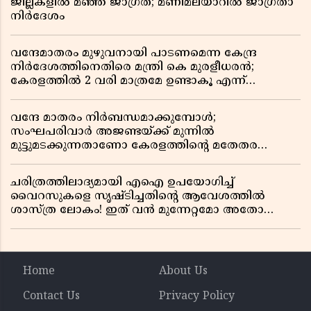
ജില്ലകളിൽ മഞ്ഞ ജാഗ്രത; മണിമലയാറിൽ ജാഗ്രതാ
നിർദേശം
വന്ദേമാതരം മുഴുവനായി പാടണമെന്ന കേന്ദ്ര
നിർദേശത്തിനെതിരെ മന്ത്രി കെ മുരളീധരൻ;
കേരളത്തിൽ 2 വരി മാത്രമേ ഉണ്ടാകൂ എന്ന്
പ്രതികരണം
വന്ദേ മാതരം നിർബന്ധമാക്കുമ്പോൾ;
സംഘപരിവാർ അജണ്ടയ്ക്ക് മുന്നിൽ
മുട്ടുമടക്കുന്നതാണോ കേരളത്തിന്റെ മതേതര
പാരമ്പര്യം?
ചരിത്രത്തിലാദ്യമായി എഐ ഉപയോഗിച്ച്
വൈറസുകളെ സൃഷ്ടിച്ചതിന്റെ ആവേശത്തിൽ
ശാസ്ത്ര ലോകം! ഇത് വൻ മുന്നേറ്റമോ അതോ
വലിയ ഭീഷണിയോ?
Home
About Us
Contact Us
Privacy Policy