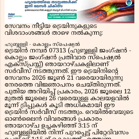
പാരമ്പര്യം?
സേവനം നീട്ടിയ ട്രെയിനുകളുടെ
വിശദാംശങ്ങൾ താഴെ നൽകുന്നു:
ഹുബ്ബള്ളി - കൊല്ലം സ്പെഷ്യൽ
ട്രെയിൻ നമ്പർ 07313 (ഹുബ്ബള്ളി ജംഗ്ഷൻ -
കൊല്ലം ജംഗ്ഷൻ പ്രതിവാര സ്പെഷ്യൽ
എക്സ്പ്രസ്സ്) ഞായറാഴ്ചകളിലാണ്
സർവീസ് നടത്തുന്നത്. ഈ ട്രെയിനിൻ്റെ
സേവനം 2026 ജൂൺ 21 വരെയായിരുന്നു
നേരത്തെ വിജ്ഞാപനം ചെയ്തിരുന്നത്.
പുതിയ അറിയിപ്പ് പ്രകാരം, 2026 ജൂലൈ 12
മുതൽ ജൂലൈ 26 വരെയുള്ള കാലയളവിൽ
മൂന്ന് ട്രിപ്പുകൾ കൂടി അധികമായി ഈ
ട്രെയിൻ സർവീസ് നടത്തും. റെയിൽവേയുടെ
ഓൺലൈൻ വിവരങ്ങൾ പ്രകാരം
ഞായറാഴ്ച ഉച്ചകഴിഞ്ഞ് 3:15 ന്
ഹുബ്ബള്ളിയിൽ നിന്ന് പുറപ്പെട്ട് പിറ്റേദിവസം