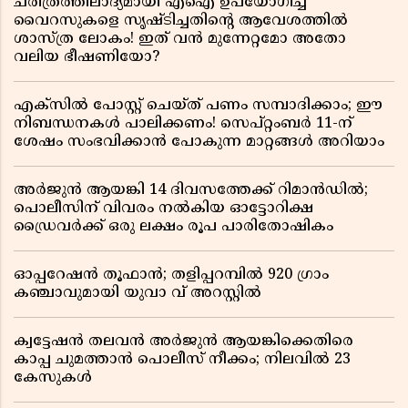
ചരിത്രത്തിലാദ്യമായി എഐ ഉപയോഗിച്ച്
വൈറസുകളെ സൃഷ്ടിച്ചതിന്റെ ആവേശത്തിൽ
ശാസ്ത്ര ലോകം! ഇത് വൻ മുന്നേറ്റമോ അതോ
വലിയ ഭീഷണിയോ?
എക്സിൽ പോസ്റ്റ് ചെയ്ത് പണം സമ്പാദിക്കാം; ഈ
നിബന്ധനകൾ പാലിക്കണം! സെപ്റ്റംബർ 11-ന്
ശേഷം സംഭവിക്കാൻ പോകുന്ന മാറ്റങ്ങൾ അറിയാം
അർജുൻ ആയങ്കി 14 ദിവസത്തേക്ക് റിമാൻഡിൽ;
പൊലീസിന് വിവരം നൽകിയ ഓട്ടോറിക്ഷ
ഡ്രൈവർക്ക് ഒരു ലക്ഷം രൂപ പാരിതോഷികം
ഓപ്പറേഷൻ തൂഫാൻ; തളിപ്പറമ്പിൽ 920 ഗ്രാം
കഞ്ചാവുമായി യുവാ വ് അറസ്റ്റിൽ
ക്വട്ടേഷൻ തലവൻ അർജുൻ ആയങ്കിക്കെതിരെ
കാപ്പ ചുമത്താൻ പൊലീസ് നീക്കം; നിലവിൽ 23
കേസുകൾ