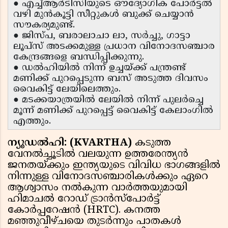
● എച്ച്ആർടിസിയുടെ ഔദ്യോഗിക പോർട്ടൽ
വഴി മുൻകൂട്ടി സീറ്റുകൾ ബുക്ക് ചെയ്യാൻ
സൗകര്യമുണ്ട്.
● ജിസ്പ, ബരാലാചാ ലാ, സർച്ചു, ഗാട്ടാ
ലൂപ്സ് അടക്കമുള്ള പ്രധാന വിനോദസഞ്ചാര
കേന്ദ്രങ്ങളെ ബന്ധിപ്പിക്കുന്നു.
● ഡൽഹിയിൽ നിന്ന് ഉച്ചയ്ക്ക് പന്ത്രണ്ട്
മണിക്ക് പുറപ്പെടുന്ന ബസ് അടുത്ത ദിവസം
വൈകിട്ട് ലേയിലെത്തും.
● മടക്കയാത്രയിൽ ലേയിൽ നിന്ന് പുലർച്ചെ
മൂന്ന് മണിക്ക് പുറപ്പെട്ട് വൈകിട്ട് കേലാംഗിൽ
എത്തും.
ന്യൂഡൽഹി: (KVARTHA)
കടുത്ത
വേനൽച്ചൂടിൽ വലയുന്ന ഉത്തരേന്ത്യൻ
ജനതയ്ക്കും ഇന്ത്യയുടെ വിവിധ ഭാഗങ്ങളിൽ
നിന്നുള്ള വിനോദസഞ്ചാരികൾക്കും ഏറെ
ആശ്വാസം നൽകുന്ന വാർത്തയുമായി
ഹിമാചൽ റോഡ് ട്രാൻസ്‌പോർട്ട്
കോർപ്പറേഷൻ (HRTC). കനത്ത
മഞ്ഞുവീഴ്ചയെ തുടർന്നും പാതകൾ