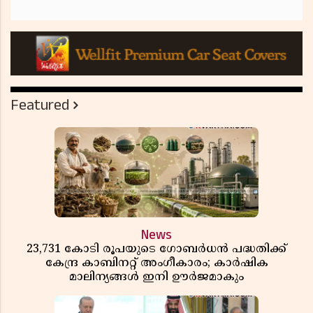
Featured
News
23,731 കോടി രൂപയുടെ ഗോബർധൻ പദ്ധതിക്ക്
കേന്ദ്ര കാബിനറ്റ് അംഗീകാരം; കാർഷിക
മാലിന്യങ്ങൾ ഇനി ഊർജമാകും