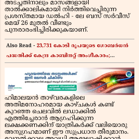
അടച്ചതിനാലും മാസങ്ങളായി
താൽക്കാലികമായി നിർത്തിവെച്ചിരുന്ന
പ്രശസ്തമായ ഡൽഹി - ലേ ബസ് സർവീസ്
മെയ് 26 മുതൽ വീണ്ടും
പുനരാരംഭിച്ചിരിക്കുകയാണ്.
Also Read -
23,731 കോടി രൂപയുടെ ഗോബർധൻ
പദ്ധതിക്ക് കേന്ദ്ര കാബിനറ്റ് അംഗീകാരം;
കാർഷിക മാലിന്യങ്ങൾ ഇനി ഊർജമാകും
ഹിമാലയൻ താഴ്‌വരകളിലെ
അതിമനോഹരമായ കാഴ്ചകൾ കണ്ട്
കുറഞ്ഞ ചെലവിൽ ലഡാക്കിൽ
എത്തിച്ചേരാൻ ആഗ്രഹിക്കുന്ന
ലക്ഷക്കണക്കിന് യാത്രികർക്ക് വലിയൊരു
അനുഗ്രഹമാണ് ഈ സുപ്രധാന തീരുമാനം.