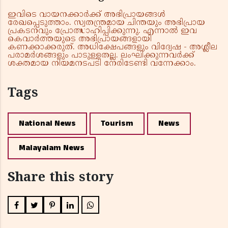
ഇവിടെ വായനക്കാർക്ക് അഭിപ്രായങ്ങൾ
രേഖപ്പെടുത്താം. സ്വതന്ത്രമായ ചിന്തയും അഭിപ്രായ
പ്രകടനവും പ്രോത്സാഹിപ്പിക്കുന്നു. എന്നാൽ ഇവ
കെവാർത്തയുടെ അഭിപ്രായങ്ങളായി
കണക്കാക്കരുത്. അധിക്ഷേപങ്ങളും വിദ്വേഷ - അശ്ലീല
പരാമർശങ്ങളും പാടുള്ളതല്ല. ലംഘിക്കുന്നവർക്ക്
ശക്തമായ നിയമനടപടി നേരിടേണ്ടി വന്നേക്കാം.
Tags
National News
Tourism
News
Malayalam News
Share this story