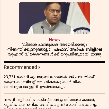
ഞെട്ടിക്കുന്ന വെളിപ്പെടുത്തലുകൾ
News
‘വിദേശ ഫണ്ടുകൾ അമേരിക്കയും
നിയന്ത്രിക്കുന്നുണ്ടല്ലോ’; എഫ്സിആർഎ ബില്ലിലെ
യുഎസ് വിമർശനങ്ങൾക്ക് മറുപടിയുമായി ഇന്ത്യ
Recommended
23,731 കോടി രൂപയുടെ ഗോബർധൻ പദ്ധതിക്ക്
കേന്ദ്ര കാബിനറ്റ് അംഗീകാരം; കാർഷിക
മാലിന്യങ്ങൾ ഇനി ഊർജമാകും
സൗദി-തുർക്കി-പാകിസ്താൻ പ്രതിരോധ കരാർ;
പുതിയ സൈനിക ചേരിയല്ലെന്ന് സൗദി അറേബ്യ,