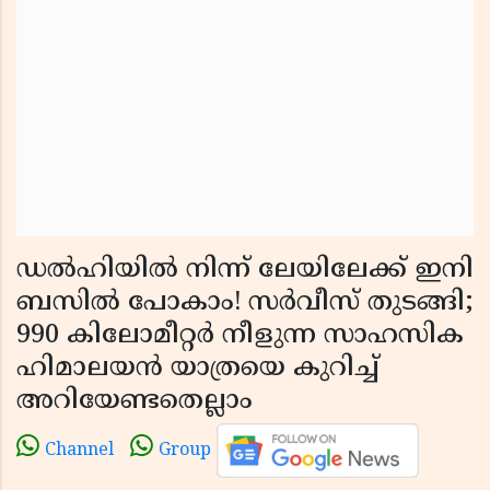
ഡൽഹിയിൽ നിന്ന് ലേയിലേക്ക് ഇനി
ബസിൽ പോകാം! സർവീസ് തുടങ്ങി;
990 കിലോമീറ്റർ നീളുന്ന സാഹസിക
ഹിമാലയൻ യാത്രയെ കുറിച്ച്
അറിയേണ്ടതെല്ലാം
Channel
Group