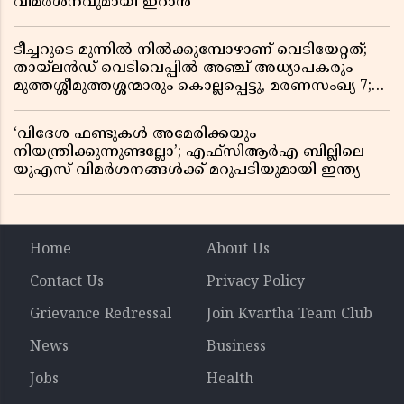
വിമർശനവുമായി ഇറാൻ
ടീച്ചറുടെ മുന്നിൽ നിൽക്കുമ്പോഴാണ് വെടിയേറ്റത്;
തായ്‌ലൻഡ് വെടിവെപ്പിൽ അഞ്ച് അധ്യാപകരും
മുത്തശ്ശീമുത്തശ്ശന്മാരും കൊല്ലപ്പെട്ടു, മരണസംഖ്യ 7;
ഞെട്ടിക്കുന്ന വെളിപ്പെടുത്തലുകൾ
‘വിദേശ ഫണ്ടുകൾ അമേരിക്കയും
നിയന്ത്രിക്കുന്നുണ്ടല്ലോ’; എഫ്സിആർഎ ബില്ലിലെ
യുഎസ് വിമർശനങ്ങൾക്ക് മറുപടിയുമായി ഇന്ത്യ
Home
About Us
Contact Us
Privacy Policy
Grievance Redressal
Join Kvartha Team Club
News
Business
Jobs
Health