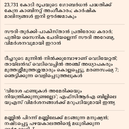
23,731 കോടി രൂപയുടെ ഗോബർധൻ പദ്ധതിക്ക്
കേന്ദ്ര കാബിനറ്റ് അംഗീകാരം; കാർഷിക
മാലിന്യങ്ങൾ ഇനി ഊർജമാകും
സൗദി-തുർക്കി-പാകിസ്താൻ പ്രതിരോധ കരാർ;
പുതിയ സൈനിക ചേരിയല്ലെന്ന് സൗദി അറേബ്യ,
വിമർശനവുമായി ഇറാൻ
ടീച്ചറുടെ മുന്നിൽ നിൽക്കുമ്പോഴാണ് വെടിയേറ്റത്;
തായ്‌ലൻഡ് വെടിവെപ്പിൽ അഞ്ച് അധ്യാപകരും
മുത്തശ്ശീമുത്തശ്ശന്മാരും കൊല്ലപ്പെട്ടു, മരണസംഖ്യ 7;
ഞെട്ടിക്കുന്ന വെളിപ്പെടുത്തലുകൾ
‘വിദേശ ഫണ്ടുകൾ അമേരിക്കയും
നിയന്ത്രിക്കുന്നുണ്ടല്ലോ’; എഫ്സിആർഎ ബില്ലിലെ
യുഎസ് വിമർശനങ്ങൾക്ക് മറുപടിയുമായി ഇന്ത്യ
മണ്ണിൽ പിറന്ന് മണ്ണിലേക്ക് മടങ്ങുന്ന മനുഷ്യൻ;
നഷ്ടപ്പെട്ട പഴയകാലത്തിൻ്റെ മധുരിക്കുന്ന