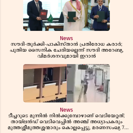
News
സൗദി-തുർക്കി-പാകിസ്താൻ പ്രതിരോധ കരാർ;
പുതിയ സൈനിക ചേരിയല്ലെന്ന് സൗദി അറേബ്യ,
വിമർശനവുമായി ഇറാൻ
News
ടീച്ചറുടെ മുന്നിൽ നിൽക്കുമ്പോഴാണ് വെടിയേറ്റത്;
തായ്‌ലൻഡ് വെടിവെപ്പിൽ അഞ്ച് അധ്യാപകരും
മുത്തശ്ശീമുത്തശ്ശന്മാരും കൊല്ലപ്പെട്ടു, മരണസംഖ്യ 7;