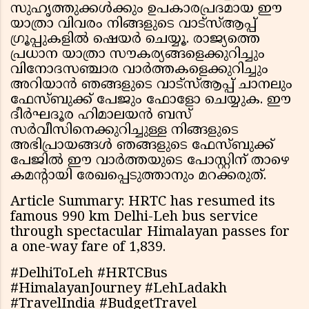
സുഹൃത്തുക്കൾക്കും ഉപകാരപ്രദമായ ഈ
യാത്രാ വിവരം നിങ്ങളുടെ വാട്സ്ആപ്പ്
ഗ്രൂപ്പുകളിൽ ഷെയർ ചെയ്യൂ. രാജ്യത്തെ
പ്രധാന യാത്രാ സൗകര്യങ്ങളെക്കുറിച്ചും
വിനോദസഞ്ചാര വാർത്തകളെക്കുറിച്ചും
അറിയാൻ ഞങ്ങളുടെ വാട്സ്ആപ്പ് ചാനലും
ഫേസ്ബുക്ക് പേജും ഫോളോ ചെയ്യുക. ഈ
ദീർഘദൂര ഹിമാലയൻ ബസ്
സർവീസിനെക്കുറിച്ചുള്ള നിങ്ങളുടെ
അഭിപ്രായങ്ങൾ ഞങ്ങളുടെ ഫേസ്ബുക്ക്
പേജിൽ ഈ വാർത്തയുടെ പോസ്റ്റിന് താഴെ
കമന്റായി രേഖപ്പെടുത്താനും മറക്കരുത്.
Article Summary: HRTC has resumed its
famous 990 km Delhi-Leh bus service
through spectacular Himalayan passes for
a one-way fare of ₹1,839.
#DelhiToLeh #HRTCBus
#HimalayanJourney #LehLadakh
#TravelIndia #BudgetTravel