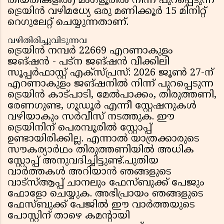
തീയതികളിൽ) മംഗളൂരിൽ നിന്ന് പുറപ്പെടുന്ന
ട്രെയിൻ വഴിമധ്യേ ഒരു മണിക്കൂർ 15 മിനിറ്റ്
റെഗുലേറ്റ് ചെയ്യുന്നതാണ്.
വഴിതിരിച്ചുവിടുന്നവ
ട്രെയിൻ നമ്പർ 22669 എറണാകുളം
ജങ്ഷൻ - പട്ന ജങ്ഷൻ വീക്കിലി
സൂപ്പർഫാസ്റ്റ് എക്സ്പ്രസ്: 2026 ജൂൺ 27-ന്
എറണാകുളം ജങ്ഷനിൽ നിന്ന് പുറപ്പെടുന്ന
ട്രെയിൻ കാട്പാടി, മേൽപാക്കം, തിരുത്തണി,
രേണഗുണ്ട, ഗൂഡൂർ എന്നീ സ്റ്റേഷനുകൾ
വഴിയാകും സർവീസ് നടത്തുക. ഈ
ട്രെയിനിന് പെരമ്പൂരിൽ സ്റ്റോപ്പ്
ഉണ്ടായിരിക്കില്ല. എന്നാൽ യാത്രക്കാരുടെ
സൗകര്യാർഥം തിരുത്തണിയിൽ അധിക
സ്റ്റോപ്പ് അനുവദിച്ചിട്ടുണ്ട്.പുതിയ
വാർത്തകൾ അറിയാൻ ഞങ്ങളുടെ
വാട്സ്ആപ്പ് ചാനലും ഫേസ്ബുക്ക് പേജും
ഫോളോ ചെയ്യുക. അഭിപ്രായം ഞങ്ങളുടെ
ഫേസ്ബുക്ക് പേജിൽ ഈ വാർത്തയുടെ
പോസ്റ്റിന് താഴെ കമന്റായി