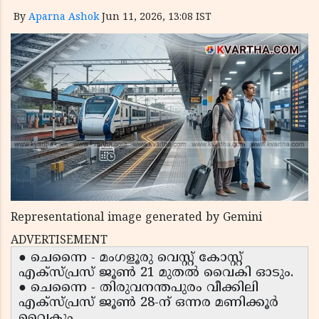
By
Aparna Ashok
Jun 11, 2026, 13:08 IST
Representational image generated by Gemini
ADVERTISEMENT
● ചെന്നൈ - മംഗളൂരു വെസ്റ്റ് കോസ്റ്റ്
എക്സ്പ്രസ് ജൂൺ 21 മുതൽ വൈകി ഓടും.
● ചെന്നൈ - തിരുവനന്തപുരം വീക്കിലി
എക്സ്പ്രസ് ജൂൺ 28-ന് ഒന്നര മണിക്കൂർ
വൈകും.