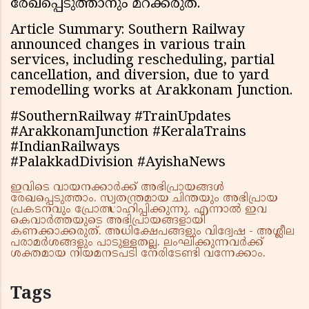
രേഖപ്പെടുത്താനും മറക്കരുത്.
Article Summary: Southern Railway
announced changes in various train
services, including rescheduling, partial
cancellation, and diversion, due to yard
remodelling works at Arakkonam Junction.
#SouthernRailway #TrainUpdates
#ArakkonamJunction #KeralaTrains
#IndianRailways
#PalakkadDivision #AyishaNews
ഇവിടെ വായനക്കാർക്ക് അഭിപ്രായങ്ങൾ
രേഖപ്പെടുത്താം. സ്വതന്ത്രമായ ചിന്തയും അഭിപ്രായ
പ്രകടനവും പ്രോത്സാഹിപ്പിക്കുന്നു. എന്നാൽ ഇവ
കെവാർത്തയുടെ അഭിപ്രായങ്ങളായി
കണക്കാക്കരുത്. അധിക്ഷേപങ്ങളും വിദ്വേഷ - അശ്ലീല
പരാമർശങ്ങളും പാടുള്ളതല്ല. ലംഘിക്കുന്നവർക്ക്
ശക്തമായ നിയമനടപടി നേരിടേണ്ടി വന്നേക്കാം.
Tags