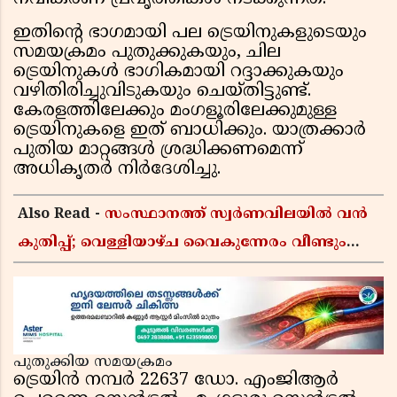
ഇതിൻ്റെ ഭാഗമായി പല ട്രെയിനുകളുടെയും
സമയക്രമം പുതുക്കുകയും, ചില
ട്രെയിനുകൾ ഭാഗികമായി റദ്ദാക്കുകയും
വഴിതിരിച്ചുവിടുകയും ചെയ്തിട്ടുണ്ട്.
കേരളത്തിലേക്കും മംഗളൂരിലേക്കുമുള്ള
ട്രെയിനുകളെ ഇത് ബാധിക്കും. യാത്രക്കാർ
പുതിയ മാറ്റങ്ങൾ ശ്രദ്ധിക്കണമെന്ന്
അധികൃതർ നിർദേശിച്ചു.
Also Read -
സംസ്ഥാനത്ത് സ്വർണവിലയിൽ വൻ
കുതിപ്പ്; വെള്ളിയാഴ്ച വൈകുന്നേരം വീണ്ടും
വർധിച്ചു, 22 കാരറ്റ് പവന് 1,10,920 രൂപയായി
പുതുക്കിയ സമയക്രമം
ട്രെയിൻ നമ്പർ 22637 ഡോ. എംജിആർ