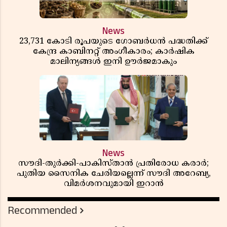
News
23,731 കോടി രൂപയുടെ ഗോബർധൻ പദ്ധതിക്ക്
കേന്ദ്ര കാബിനറ്റ് അംഗീകാരം; കാർഷിക
മാലിന്യങ്ങൾ ഇനി ഊർജമാകും
News
സൗദി-തുർക്കി-പാകിസ്താൻ പ്രതിരോധ കരാർ;
പുതിയ സൈനിക ചേരിയല്ലെന്ന് സൗദി അറേബ്യ,
വിമർശനവുമായി ഇറാൻ
Recommended