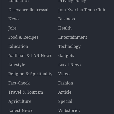
Contact Us
Privacy Policy
Grievance Redressal
Join Kvartha Team Club
News
Business
Jobs
Health
Food & Recipes
Entertainment
Education
Technology
Aadhaar & PAN News
Gadgets
Lifestyle
Local-News
Religion & Spirituality
Video
Fact-Check
Fashion
Travel & Tourism
Article
Agriculture
Special
Latest News
Webstories