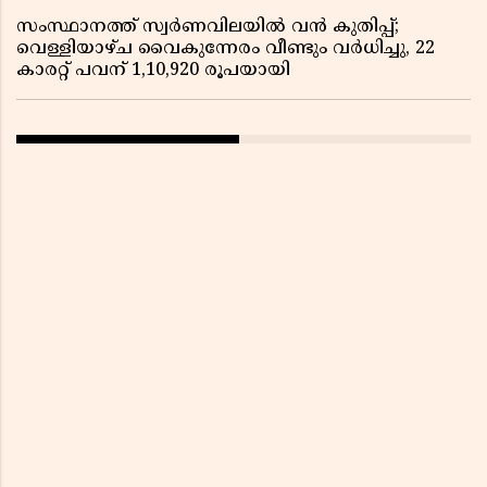
സംസ്ഥാനത്ത് സ്വർണവിലയിൽ വൻ കുതിപ്പ്;
വെള്ളിയാഴ്ച വൈകുന്നേരം വീണ്ടും വർധിച്ചു, 22
കാരറ്റ് പവന് 1,10,920 രൂപയായി