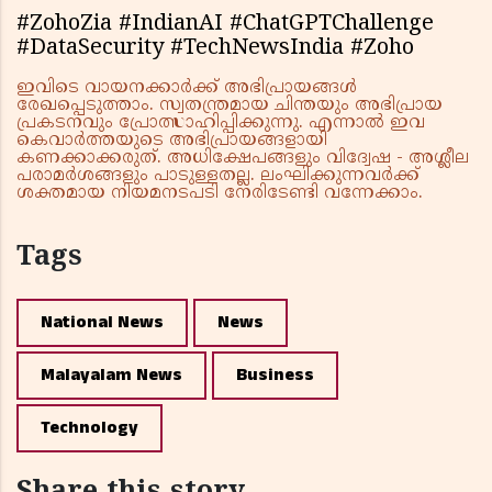
#ZohoZia #IndianAI #ChatGPTChallenge
#DataSecurity #TechNewsIndia #Zoho
ഇവിടെ വായനക്കാർക്ക് അഭിപ്രായങ്ങൾ
രേഖപ്പെടുത്താം. സ്വതന്ത്രമായ ചിന്തയും അഭിപ്രായ
പ്രകടനവും പ്രോത്സാഹിപ്പിക്കുന്നു. എന്നാൽ ഇവ
കെവാർത്തയുടെ അഭിപ്രായങ്ങളായി
കണക്കാക്കരുത്. അധിക്ഷേപങ്ങളും വിദ്വേഷ - അശ്ലീല
പരാമർശങ്ങളും പാടുള്ളതല്ല. ലംഘിക്കുന്നവർക്ക്
ശക്തമായ നിയമനടപടി നേരിടേണ്ടി വന്നേക്കാം.
Tags
National News
News
Malayalam News
Business
Technology