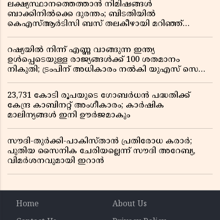
ലക്ഷ്യസ്ഥാനത്തെത്താൻ നിമിഷങ്ങൾ
ബാക്കിനിൽക്കെ ദുരന്തം; ബിടതിയിൽ
കെഎസ്ആർടിസി ബസ് തലകീഴായി മറിഞ്ഞ്
ഡ്രൈവറും കണ്ടക്ടറും മരിച്ചു
റഷ്യയിൽ നിന്ന് എണ്ണ വാങ്ങുന്ന ഇന്ത്യ
ഉൾപ്പെടെയുള്ള രാജ്യങ്ങൾക്ക് 100 ശതമാനം
നികുതി; ട്രംപിന് അധികാരം നൽകി യുഎസ് സെനറ്റ്
ബിൽ പാസാക്കി
23,731 കോടി രൂപയുടെ ഗോബർധൻ പദ്ധതിക്ക്
കേന്ദ്ര കാബിനറ്റ് അംഗീകാരം; കാർഷിക
മാലിന്യങ്ങൾ ഇനി ഊർജമാകും
സൗദി-തുർക്കി-പാകിസ്താൻ പ്രതിരോധ കരാർ;
പുതിയ സൈനിക ചേരിയല്ലെന്ന് സൗദി അറേബ്യ,
വിമർശനവുമായി ഇറാൻ
Home
About Us