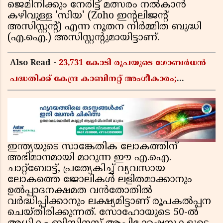
ജെമിനിക്കും നേരിട്ട് മത്സരം നൽകാൻ
കഴിവുള്ള 'സിയ' (Zoho ഇന്റലിജന്റ്
അസിസ്റ്റന്റ്) എന്ന നൂതന നിർമ്മിത ബുദ്ധി
(എ.ഐ.) അസിസ്റ്റന്റുമായിട്ടാണ്.
Also Read -
23,731 കോടി രൂപയുടെ ഗോബർധൻ
പദ്ധതിക്ക് കേന്ദ്ര കാബിനറ്റ് അംഗീകാരം;
കാർഷിക മാലിന്യങ്ങൾ ഇനി ഊർജമാകും
ഇന്ത്യയുടെ സാങ്കേതിക ലോകത്തിന്
അഭിമാനമായി മാറുന്ന ഈ എ.ഐ.
ചാറ്റ്‌ബോട്ട്, പ്രത്യേകിച്ച് വ്യവസായ
ലോകത്തെ ജോലികൾ ലളിതമാക്കാനും
ഉൽപ്പാദനക്ഷമത വൻതോതിൽ
വർദ്ധിപ്പിക്കാനും ലക്ഷ്യമിട്ടാണ് രൂപകൽപ്പന
ചെയ്തിരിക്കുന്നത്. സോഹോയുടെ 50-ൽ