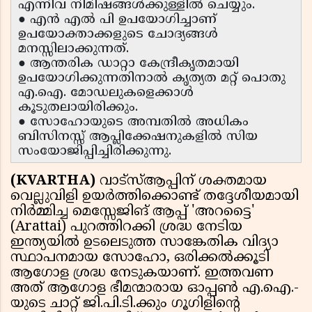
എന്നിവ നിമിഷങ്ങൾക്കുള്ളിൽ ചെയ്യും.
● എൻ എൽ പി ഉപയോഗിച്ചാണ്
ഉപയോക്താക്കളുടെ ചോദ്യങ്ങൾ
മനസ്സിലാക്കുന്നത്.
● ആന്തരിക ഡാറ്റാ കേന്ദ്രീകൃതമായി
ഉപയോഗിക്കുന്നതിനാൽ കൃത്യത മറ്റ് പൊതു
എ.ഐ. മോഡലുകളെക്കാൾ
കൂടുതലായിരിക്കും.
● സോഹോയുടെ അമ്പതിൽ അധികം
ബിസിനസ്സ് ആപ്ലിക്കേഷനുകളിൽ സിയ
സംയോജിപ്പിച്ചിരിക്കുന്നു.
(KVARTHA)
വാട്‌സ്ആപ്പിന് ശക്തമായ
വെല്ലുവിളി ഉയർത്തിക്കൊണ്ട് തദ്ദേശീയമായി
നിർമ്മിച്ച മെസ്സേജിങ് ആപ്പ് 'അറട്ടൈ'
(Arattai) പുറത്തിറക്കി ശ്രദ്ധ നേടിയ
ഇന്ത്യയിൽ ഉടലെടുത്ത സാങ്കേതിക വിദ്യാ
സ്ഥാപനമായ സോഹോ, ഒരിക്കൽക്കൂടി
ആഗോള ശ്രദ്ധ നേടുകയാണ്. ഇത്തവണ
അത് ആഗോള ഭീമന്മാരായ ഓപ്പൺ എ.ഐ.-
യുടെ ചാറ്റ് ജി.പി.ടി.ക്കും ഗൂഗിളിന്റെ