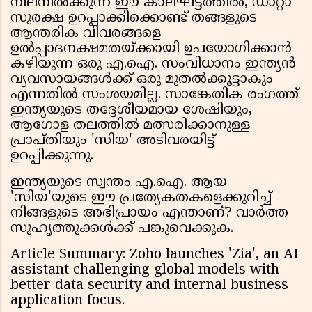
നിലനിൽക്കുന്ന ഈ കാലഘട്ടത്തിൽ, ഡാറ്റാ
സുരക്ഷ ഉറപ്പാക്കിക്കൊണ്ട് തങ്ങളുടെ
ആന്തരിക വിവരങ്ങളെ
ഉൽപ്പാദനക്ഷമതയ്ക്കായി ഉപയോഗിക്കാൻ
കഴിയുന്ന ഒരു എ.ഐ. സംവിധാനം ഇന്ത്യൻ
വ്യവസായങ്ങൾക്ക് ഒരു മുതൽക്കൂട്ടാകും
എന്നതിൽ സംശയമില്ല. സാങ്കേതിക രംഗത്ത്
ഇന്ത്യയുടെ തദ്ദേശീയമായ ശേഷിയും,
ആഗോള തലത്തിൽ മത്സരിക്കാനുള്ള
പ്രാപ്തിയും 'സിയ' അടിവരയിട്ട്
ഉറപ്പിക്കുന്നു.
ഇന്ത്യയുടെ സ്വന്തം എ.ഐ. ആയ
'സിയ'യുടെ ഈ പ്രത്യേകതകളെക്കുറിച്ച്
നിങ്ങളുടെ അഭിപ്രായം എന്താണ്? വാർത്ത
സുഹൃത്തുക്കൾക്ക് പങ്കുവെക്കുക.
Article Summary: Zoho launches 'Zia', an AI
assistant challenging global models with
better data security and internal business
application focus.