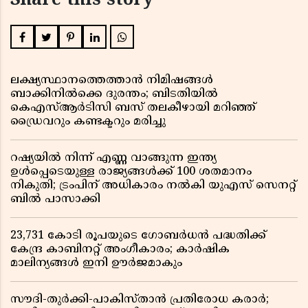
Share this story
ലക്ഷ്യസ്ഥാനത്തെത്താൻ നിമിഷങ്ങൾ
ബാക്കിനിൽക്കെ ദുരന്തം; ബിടതിയിൽ
കെഎസ്ആർടിസി ബസ് തലകീഴായി മറിഞ്ഞ്
ഡ്രൈവറും കണ്ടക്ടറും മരിച്ചു
റഷ്യയിൽ നിന്ന് എണ്ണ വാങ്ങുന്ന ഇന്ത്യ
ഉൾപ്പെടെയുള്ള രാജ്യങ്ങൾക്ക് 100 ശതമാനം
നികുതി; ട്രംപിന് അധികാരം നൽകി യുഎസ് സെനറ്റ്
ബിൽ പാസാക്കി
23,731 കോടി രൂപയുടെ ഗോബർധൻ പദ്ധതിക്ക്
കേന്ദ്ര കാബിനറ്റ് അംഗീകാരം; കാർഷിക
മാലിന്യങ്ങൾ ഇനി ഊർജമാകും
സൗദി-തുർക്കി-പാകിസ്താൻ പ്രതിരോധ കരാർ;