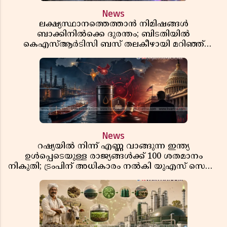
News
ലക്ഷ്യസ്ഥാനത്തെത്താൻ നിമിഷങ്ങൾ
ബാക്കിനിൽക്കെ ദുരന്തം; ബിടതിയിൽ
കെഎസ്ആർടിസി ബസ് തലകീഴായി മറിഞ്ഞ്
ഡ്രൈവറും കണ്ടക്ടറും മരിച്ചു
News
റഷ്യയിൽ നിന്ന് എണ്ണ വാങ്ങുന്ന ഇന്ത്യ
ഉൾപ്പെടെയുള്ള രാജ്യങ്ങൾക്ക് 100 ശതമാനം
നികുതി; ട്രംപിന് അധികാരം നൽകി യുഎസ് സെനറ്റ്
ബിൽ പാസാക്കി