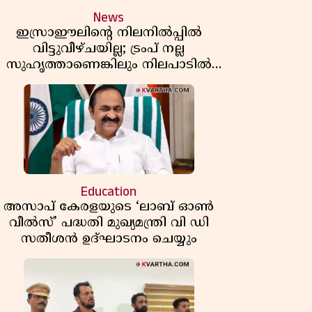
News
ഇസ്രാഈലിന്റെ നിലനിൽപ്പിൽ
വിട്ടുവീഴ്ചയില്ല; ട്രംപ് നല്ല
സുഹൃത്താണെങ്കിലും നിലപാടിൽ
മാറ്റമില്ലെന്ന് നെതന്യാഹു; ഹോർമുസ്
പാതയിൽ ഇറാൻ-ഒമാൻ ധാരണ,
തടസ്സമായി യുഎസ് ഭീഷണി
Education
അസാപ് കേരളയുടെ ‘ലാബ് ഓൺ
വീൽസ്’ പദ്ധതി മുഖ്യമന്ത്രി വി ഡി
സതീശൻ ഉദ്ഘാടനം ചെയ്യും