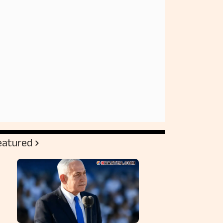
eatured