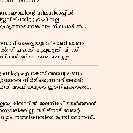
ecommended
സ്രാഈലിന്റെ നിലനിൽപ്പിൽ
ട്ടുവീഴ്ചയില്ല; ട്രംപ് നല്ല
ുഹൃത്താണെങ്കിലും നിലപാടിൽ
റ്റമില്ലെന്ന് നെതന്യാഹു; ഹോർമുസ്
ാതയിൽ ഇറാൻ-ഒമാൻ ധാരണ,
സാപ് കേരളയുടെ ‘ലാബ് ഓൺ
ടസ്സമായി യുഎസ് ഭീഷണി
ൽസ്’ പദ്ധതി മുഖ്യമന്ത്രി വി ഡി
തീശൻ ഉദ്ഘാടനം ചെയ്യും
ംഡിഎംഎ കേസ് അന്വേഷണം
്യാജരേഖ നിർമിക്കുന്നവരിലേക്ക്;
ഹരി മാഫിയയുടെ ഇടനിലക്കാരെ
ുടുക്കി കണ്ണൂർ സിറ്റി പൊലീസ്
ുല്ലപ്പെരിയാറിൽ ജലനിരപ്പ് ഉയർത്താൻ
ുവദിക്കില്ല; തമിഴ്നാട് ബജറ്റ്
്രഖ്യാപനത്തിനെതിരെ മന്ത്രി മോൻസ്
ോസഫ്