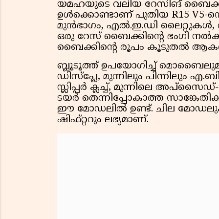
യമഹയുടെ വലിയ റേസിങ് ബൈക്കു
ഉൾക്കൊണ്ടാണ് പുതിയ R15 V5-ന്റ
മുൻഭാഗം, എൽ.ഇ.ഡി ലൈറ്റുകൾ
ഒരു റേസ് ബൈക്കിന്റെ ഭംഗി നൽകുന്
ബൈക്കിന്റെ രൂപം കൂടുതൽ ആകർ
ബ്ലൂടൂത്ത് ഉപയോഗിച്ച് മൊബൈലുമാ
ഡിസ്പ്ലേ, മുന്നിലും പിന്നിലും എ
സ്ലിപ്പർ ക്ലച്ച്, മുന്നിലെ അ
ടയർ തെന്നിപ്പോകാത്ത സാങ്കേതിക
ഈ മോഡലിൽ ഉണ്ട്. ചില മോഡലുകളിൽ
ഷിഫ്റ്ററും ലഭ്യമാണ്.