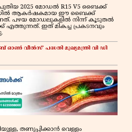
ുതിയ 2025 മോഡൽ R15 V5 ബൈക്ക്
ാഴ്ചയിൽ ആകർഷകമായ ഈ ബൈക്ക്
ന്നത്. പഴയ മോഡലുകളിൽ നിന്ന് കൂടുതൽ
 എത്തുന്നത്. ഇത് മികച്ച പ്രകടനവും
.
ഓൺ വീൽസ്’ പദ്ധതി മുഖ്യമന്ത്രി വി ഡി
യുള്ള, തണുപ്പിക്കാൻ വെള്ളം