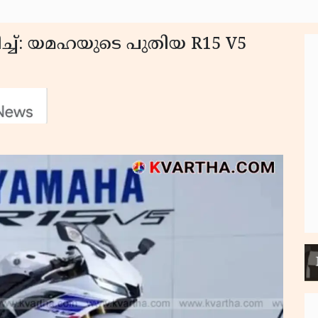
്ച്: യമഹയുടെ പുതിയ R15 V5