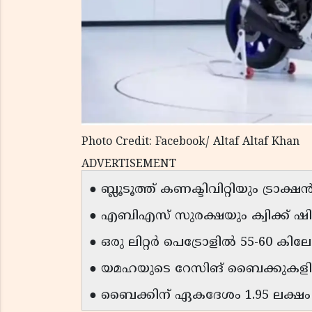
Photo Credit: Facebook/ Altaf Altaf Khan
ADVERTISEMENT
● ബ്ലൂടൂത്ത് കണക്ടിവിറ്റിയും ട്രാക്
● എബിഎസ് സുരക്ഷയും ക്വിക്ക് ഷ
● ഒരു ലിറ്റർ പെട്രോളിൽ 55-60 കിലോ
● യമഹയുടെ റേസിങ് ബൈക്കുകളിൽ 
● ബൈക്കിന് ഏകദേശം 1.95 ലക്ഷം രൂ