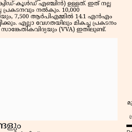
ിഡ്-കൂൾഡ് എഞ്ചിൻ) ഉള്ളത്. ഇത് നല്ല
ച്ച പ്രകടനവും നൽകും. 10,000
ിയും, 7,500 ആർപിഎമ്മിൽ 14.1 എൻഎം
്കും. എല്ലാ വേഗതയിലും മികച്ച പ്രകടനം
സാങ്കേതികവിദ്യയും (VVA) ഇതിലുണ്ട്.
മ
്ങളും