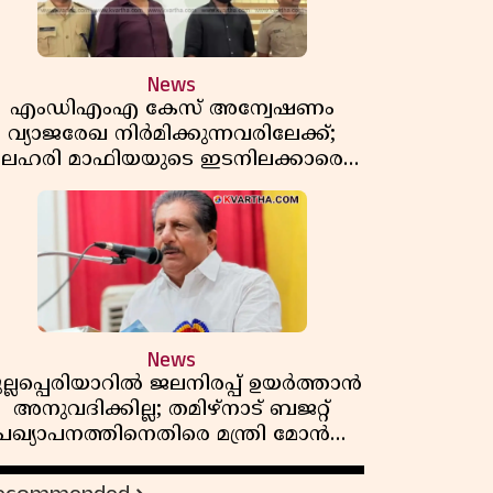
News
എംഡിഎംഎ കേസ് അന്വേഷണം
വ്യാജരേഖ നിർമിക്കുന്നവരിലേക്ക്;
ലഹരി മാഫിയയുടെ ഇടനിലക്കാരെ
കുടുക്കി കണ്ണൂർ സിറ്റി പൊലീസ്
News
ുല്ലപ്പെരിയാറിൽ ജലനിരപ്പ് ഉയർത്താൻ
അനുവദിക്കില്ല; തമിഴ്നാട് ബജറ്റ്
പ്രഖ്യാപനത്തിനെതിരെ മന്ത്രി മോൻസ്
ജോസഫ്