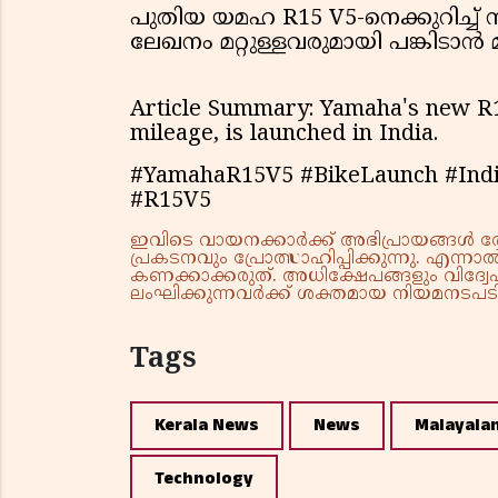
പുതിയ യമഹ R15 V5-നെക്കുറിച്ച്
ലേഖനം മറ്റുള്ളവരുമായി പങ്കിടാൻ മ
Article Summary: Yamaha's new R1
mileage, is launched in India.
#YamahaR15V5 #BikeLaunch #Ind
#R15V5
ഇവിടെ വായനക്കാർക്ക് അഭിപ്രായങ്ങൾ രേഖപ
പ്രകടനവും പ്രോത്സാഹിപ്പിക്കുന്നു. എന
കണക്കാക്കരുത്. അധിക്ഷേപങ്ങളും വിദ്വേഷ
ലംഘിക്കുന്നവർക്ക് ശക്തമായ നിയമനടപടി 
Tags
Kerala News
News
Malayala
Technology