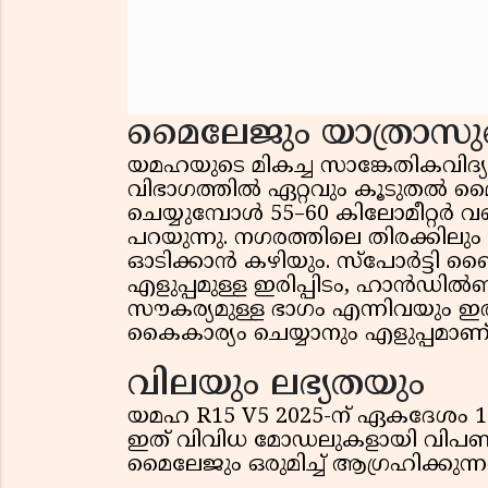
മൈലേജും യാത്രാസു
യമഹയുടെ മികച്ച സാങ്കേതികവി
വിഭാഗത്തിൽ ഏറ്റവും കൂടുതൽ മ
ചെയ്യുമ്പോൾ 55–60 കിലോമീറ്റർ വ
പറയുന്നു. നഗരത്തിലെ തിരക്കില
ഓടിക്കാൻ കഴിയും. സ്പോർട്ടി ബൈ
എളുപ്പമുള്ള ഇരിപ്പിടം, ഹാൻഡിൽ
സൗകര്യമുള്ള ഭാഗം എന്നിവയും ഇ
കൈകാര്യം ചെയ്യാനും എളുപ്പമാണ്
വിലയും ലഭ്യതയും
യമഹ R15 V5 2025-ന് ഏകദേശം 1.9
ഇത് വിവിധ മോഡലുകളായി വിപണിയി
മൈലേജും ഒരുമിച്ച് ആഗ്രഹിക്കുന്ന