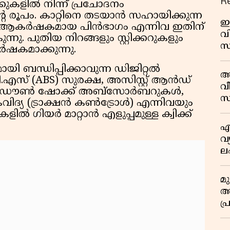
R
കളിൽ നിന്ന് പ്രചോദനം
െ രൂപം. കാറ്റിനെ തടയാൻ സഹായിക്കുന്ന
ഇ
, ആകർഷകമായ പിൻഭാഗം എന്നിവ ഇതിന്
വി
നു. പുതിയ നിറങ്ങളും സ്റ്റിക്കറുകളും
സ
ഷകമാക്കുന്നു.
മാ
യി ബന്ധിപ്പിക്കാവുന്ന ഡിജിറ്റൽ
പ
അ
.ബി.എസ് (ABS) സുരക്ഷ, അസിസ്റ്റ് ആൻഡ്
ത
വീ
പ്‌സൈഡ്-ഡൗൺ ഷോക്ക് അബ്സോർബറുകൾ,
സ
വിദ്യ (ട്രാക്ഷൻ കൺട്രോൾ) എന്നിവയും
 ഗിയർ മാറ്റാൻ എളുപ്പമുള്ള ക്വിക്ക്
എ
വ
ല
ക
മ
അന
പ
ജ