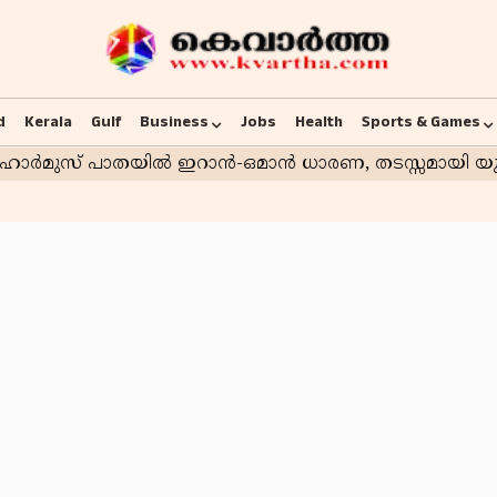
d
Kerala
Gulf
Business
Jobs
Health
Sports & Games