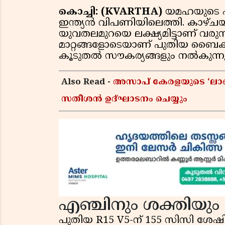
കൊച്ചി: (KVARTHA)
യമഹയുടെ പ
ഇന്ത്യൻ വിപണിയിലെത്തി. ക
യുവതലമുറയെ ലക്ഷ്യമിട്ടാണ് വരു
മാറ്റങ്ങളോടെയാണ് പുതിയ ബൈക്ക്
കൂടുതൽ സൗകര്യങ്ങളും നൽകുന്നു
Also Read -
അസാപ് കേരളയുടെ ‘ലാബ് 
സതീശൻ ഉദ്ഘാടനം ചെയ്യും
എഞ്ചിനും ശക്തിയും
പുതിയ R15 V5-ന് 155 സിസി ശേഷി