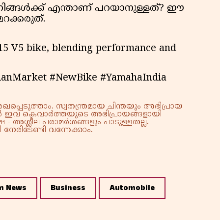
 നിങ്ങൾക്ക് എന്താണ് പറയാനുള്ളത്? ഈ
റക്കരുത്.
5 V5 bike, blending performance and
ianMarket #NewBike #YamahaIndia
്പെടുത്താം. സ്വതന്ത്രമായ ചിന്തയും അഭിപ്രായ
്നാൽ ഇവ കെവാർത്തയുടെ അഭിപ്രായങ്ങളായി
 - അശ്ലീല പരാമർശങ്ങളും പാടുള്ളതല്ല.
നേരിടേണ്ടി വന്നേക്കാം.
m News
Business
Automobile