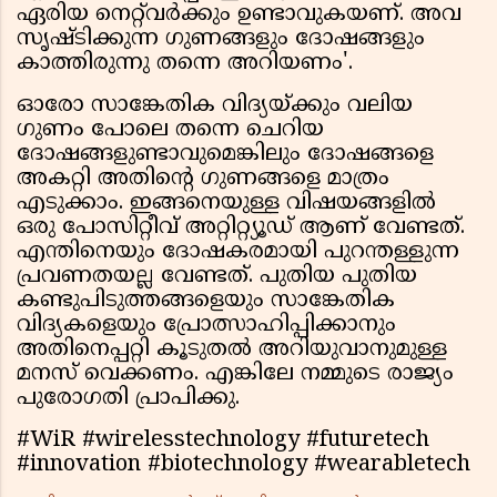
ഏരിയ നെറ്റ്‌വർക്കും ഉണ്ടാവുകയണ്. അവ
സൃഷ്ടിക്കുന്ന ഗുണങ്ങളും ദോഷങ്ങളും
കാത്തിരുന്നു തന്നെ അറിയണം'.
ഓരോ സാങ്കേതിക വിദ്യയ്ക്കും വലിയ
ഗുണം പോലെ തന്നെ ചെറിയ
ദോഷങ്ങളുണ്ടാവുമെങ്കിലും ദോഷങ്ങളെ
അകറ്റി അതിൻ്റെ ഗുണങ്ങളെ മാത്രം
എടുക്കാം. ഇങ്ങനെയുള്ള വിഷയങ്ങളിൽ
ഒരു പോസിറ്റീവ് അറ്റിറ്റ്യൂഡ് ആണ് വേണ്ടത്.
എന്തിനെയും ദോഷകരമായി പുറന്തള്ളുന്ന
പ്രവണതയല്ല വേണ്ടത്. പുതിയ പുതിയ
കണ്ടുപിടുത്തങ്ങളെയും സാങ്കേതിക
വിദ്യകളെയും പ്രോത്സാഹിപ്പിക്കാനും
അതിനെപ്പറ്റി കൂടുതൽ അറിയുവാനുമുള്ള
മനസ് വെക്കണം. എങ്കിലേ നമ്മുടെ രാജ്യം
പുരോഗതി പ്രാപിക്കു.
#WiR #wirelesstechnology #futuretech
#innovation #biotechnology #wearabletech