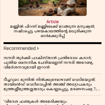
Article
മണ്ണിൽ പിറന്ന് മണ്ണിലേക്ക് മടങ്ങുന്ന മനുഷ്യൻ;
നഷ്ടപ്പെട്ട പഴയകാലത്തിൻ്റെ മധുരിക്കുന്ന
ഓർമക്കുറിപ്പ്
Recommended
സൗദി-തുർക്കി-പാകിസ്താൻ പ്രതിരോധ കരാർ;
പുതിയ സൈനിക ചേരിയല്ലെന്ന് സൗദി അറേബ്യ,
വിമർശനവുമായി ഇറാൻ
ടീച്ചറുടെ മുന്നിൽ നിൽക്കുമ്പോഴാണ് വെടിയേറ്റത്;
തായ്‌ലൻഡ് വെടിവെപ്പിൽ അഞ്ച് അധ്യാപകരും
മുത്തശ്ശീമുത്തശ്ശന്മാരും കൊല്ലപ്പെട്ടു, മരണസംഖ്യ 7;
ഞെട്ടിക്കുന്ന വെളിപ്പെടുത്തലുകൾ
‘വിദേശ ഫണ്ടുകൾ അമേരിക്കയും