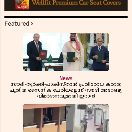
Featured
News
സൗദി-തുർക്കി-പാകിസ്താൻ പ്രതിരോധ കരാർ;
പുതിയ സൈനിക ചേരിയല്ലെന്ന് സൗദി അറേബ്യ,
വിമർശനവുമായി ഇറാൻ