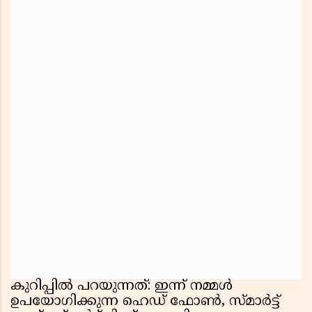
കുറിപ്പിൽ പറയുന്നത്: ഇന്ന് നമ്മൾ
ഉപയോഗിക്കുന്ന ഹെഡ് ഫോൺ, സ്മാർട്ട്