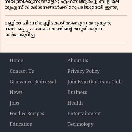
നിയന്ത്രിക്കുന്നുണ്ടല്ലോ’; എഫ്സിആർഎ ബില്ലിലെ
യുഎസ് വിമർശനങ്ങൾക്ക് മറുപടിയുമായി ഇന്ത്യ
മണ്ണിൽ പിറന്ന് മണ്ണിലേക്ക് മടങ്ങുന്ന മനുഷ്യൻ;
നഷ്ടപ്പെട്ട പഴയകാലത്തിൻ്റെ മധുരിക്കുന്ന
ഓർമക്കുറിപ്പ്
Home
About Us
Contact Us
Privacy Policy
Grievance Redressal
Join Kvartha Team Club
News
Business
Jobs
Health
Food & Recipes
Entertainment
Education
Technology