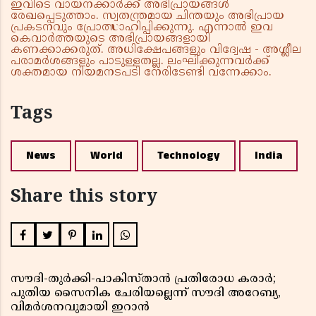
ഇവിടെ വായനക്കാർക്ക് അഭിപ്രായങ്ങൾ
രേഖപ്പെടുത്താം. സ്വതന്ത്രമായ ചിന്തയും അഭിപ്രായ
പ്രകടനവും പ്രോത്സാഹിപ്പിക്കുന്നു. എന്നാൽ ഇവ
കെവാർത്തയുടെ അഭിപ്രായങ്ങളായി
കണക്കാക്കരുത്. അധിക്ഷേപങ്ങളും വിദ്വേഷ - അശ്ലീല
പരാമർശങ്ങളും പാടുള്ളതല്ല. ലംഘിക്കുന്നവർക്ക്
ശക്തമായ നിയമനടപടി നേരിടേണ്ടി വന്നേക്കാം.
Tags
News
World
Technology
India
Share this story
സൗദി-തുർക്കി-പാകിസ്താൻ പ്രതിരോധ കരാർ;
പുതിയ സൈനിക ചേരിയല്ലെന്ന് സൗദി അറേബ്യ,
വിമർശനവുമായി ഇറാൻ