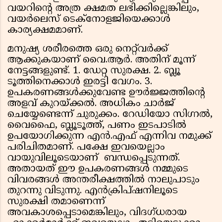
വയറിന്‍റെ അത്ര ക്ഷമത ലഭിക്കില്ലെങ്കിലും,
വയർലെസ് ടെക്നോളജിയെക്കാൾ
കാര്യക്ഷമമാണ്.
മനുഷ്യ ശരീരത്തെ ഒരു നെറ്റ്‌വർക്ക്
ആക്കുകയാണ് വൈ.ആർ. അതിന് മൂന്ന്
നേട്ടങ്ങളുണ്ട്. 1. ഡേറ്റ സുരക്ഷ. 2. ബ്ലൂ
ടൂത്തിനെക്കാൾ ഇരട്ടി വേഗം. 3.
ഉപകരണങ്ങൾക്കുവേണ്ട ഊർജ്ജത്തിന്‍റെ
അളവ് കുറയ്ക്കല്‍. അധികം ചാര്‍ജ്
ചെയ്യേണ്ടെന്ന് ചുരുക്കം. റേഡിയോ സിഗ്നൽ,
വൈഫൈ, ബ്ലൂടൂത്ത്, പണം ഇടപാടിൽ
ഉപയോഗിക്കുന്ന എൻ.എഫ് എന്നിവ നമുക്ക്
പരിചിതമാണ്. പക്ഷേ ഇവയെല്ലാം
വായുവിലൂടെയാണ് ബന്ധപ്പെടുന്നത്.
അതായത് ഈ ഉപകരണങ്ങൾ നമ്മുടെ
വിവരങ്ങൾ അന്തരീക്ഷത്തിൽ നാലുപാടും
തുറന്നു വിടുന്നു. എൻക്രിപ്ഷനിലൂടെ
സുരക്ഷി തമാണെന്ന്
അവകാശപ്പെടാമെങ്കിലും, വിദഗ്ധരായ