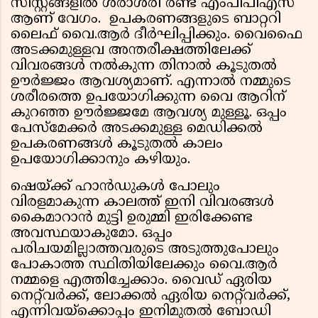
സിസ്റ്റങ്ങളിൽ ശരാശരി രണ്ട് എംപിപിഎസ്
ആണ് വേഗം. ഉപകരണങ്ങളുടെ ബാറ്ററി
ലൈഫ് വൈ.ആർ ദീർഘിപ്പിക്കും. വൈഫൈ
അടക്കമുള്ളവ അന്തരീക്ഷത്തിലേക്ക്
വിവരങ്ങൾ നൽകുന്ന തിനാൽ കൂടുതൽ
ഊർജ്ജം ആവശ്യമാണ്. എന്നാൽ നമ്മുടെ
ശരീരത്തെ ഉപയോഗിക്കുന്ന വൈ ആറിന്
കുറഞ്ഞ ഊർജ്ജമേ ആവശ്യ മുള്ളൂ. ഒപ്പം
പേസ്മേക്കർ അടക്കമുള്ള മെഡിക്കൽ
ഉപകരണങ്ങള്‍ കൂടുതല്‍ കാലം
ഉപയോഗിക്കാനും കഴിയും.
ഷെയ്ക്ക് ഹാൻഡുകൾ പോലും
വിരളമാകുന്ന കാലത്ത് ഇനി വിവരങ്ങൾ
കൈമാറാൻ മുട്ടി ഉരുമ്മി ഇരിക്കേണ്ട
അവസ്ഥയാകുമോ. ഒപ്പം
പരിചയമില്ലാത്തവരുടെ അടുത്തുപോലും
പോകാത്ത സ്ഥിതിയിലേക്കും വൈ.ആർ
നമ്മളെ എത്തിച്ചേക്കാം. വൈഡ് ഏരിയ
നെറ്റ്‍വർക്ക്, ലോക്കൽ ഏരിയ നെറ്റ്‌വർക്ക്,
എന്നിവയ്ക്കൊപ്പം ഇനിമുതൽ ബോഡി