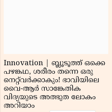
Innovation | ബ്ലൂടൂത്ത് ഒക്കെ
പഴങ്കഥ, ശരീരം തന്നെ ഒരു
നെറ്റ്‌വർക്കാകും! ഭാവിയിലെ
വൈ-ആർ സാങ്കേതിക
വിദ്യയുടെ അത്ഭുത ലോകം
അറിയാം