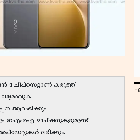
4 ചിപ്‌സെറ്റാണ് കരുത്ത്.
F
ലഭ്യമാവുക.
പ്പന ആരംഭിക്കും.
ം ഇഎംഐ ഓപ്ഷനുകളുമുണ്ട്.
്ഡേറ്റുകൾ ലഭിക്കും.