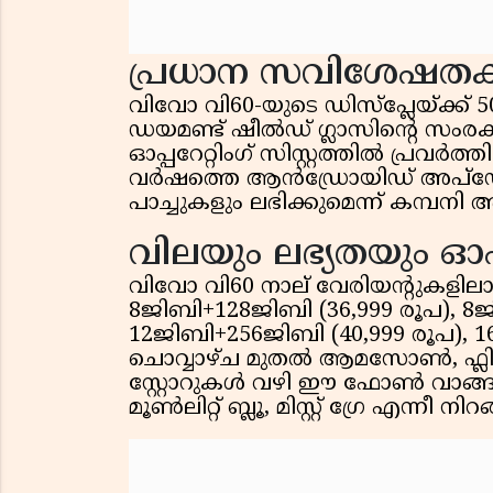
പ്രധാന സവിശേഷത
വിവോ വി60-യുടെ ഡിസ്പ്ലേയ്ക്ക് 500
ഡയമണ്ട് ഷീൽഡ് ഗ്ലാസിൻ്റെ സംര
ഓപ്പറേറ്റിംഗ് സിസ്റ്റത്തിൽ പ്രവ
വർഷത്തെ ആൻഡ്രോയിഡ് അപ്ഡേറ്
പാച്ചുകളും ലഭിക്കുമെന്ന് കമ്പനി അറിയ
വിലയും ലഭ്യതയും 
വിവോ വി60 നാല് വേരിയന്റുകളിലാ
8ജിബി+128ജിബി (36,999 രൂപ), 8ജ
12ജിബി+256ജിബി (40,999 രൂപ), 16
ചൊവ്വാഴ്ച മുതൽ ആമസോൺ, ഫ്ലിപ
സ്റ്റോറുകൾ വഴി ഈ ഫോൺ വാങ്ങ
മൂൺലിറ്റ് ബ്ലൂ, മിസ്റ്റ് ഗ്രേ എന്നീ