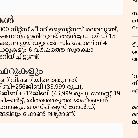
R
സ
കൾ
പ
ച
0 നിറ്റ്സ് പീക്ക് ബ്രൈറ്റ്നസ് ലെവലുണ്ട്,
വ
ക്ഷണവും ഇതിനുണ്ട്. ആൻഡ്രോയിഡ് 15
ർത്തിക്കുന്ന ഈ ഡ്യുവൽ സിം ഫോണിന് 4
ട
റുകളും 6 വർഷത്തെ സുരക്ഷാ
വ
ിച്ചിട്ടുണ്ട്.
അ
മു
ഓഫറുകളും
മ
‘
ണ് വിപണിയിലെത്തുന്നത്:
വ
നി
ിബി+256ജിബി (38,999 രൂപ),
എ
ജിബി+512ജിബി (45,999 രൂപ). ഓഗസ്റ്റ് 19
വ
്കാർട്ട്, തിരഞ്ഞെടുത്ത ഓഫ്‌ലൈൻ
ാനാകും. ഔസ്പീഷ്യസ് ഗോൾഡ്,
മണ
 നിറങ്ങളിലും ഫോൺ ലഭ്യമാണ്.
മ
മധ