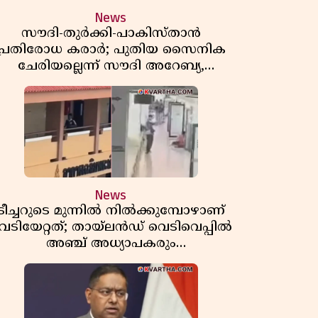
News
സൗദി-തുർക്കി-പാകിസ്താൻ
പ്രതിരോധ കരാർ; പുതിയ സൈനിക
ചേരിയല്ലെന്ന് സൗദി അറേബ്യ,
വിമർശനവുമായി ഇറാൻ
News
ടീച്ചറുടെ മുന്നിൽ നിൽക്കുമ്പോഴാണ്
െടിയേറ്റത്; തായ്‌ലൻഡ് വെടിവെപ്പിൽ
അഞ്ച് അധ്യാപകരും
മുത്തശ്ശീമുത്തശ്ശന്മാരും കൊല്ലപ്പെട്ടു,
മരണസംഖ്യ 7; ഞെട്ടിക്കുന്ന
വെളിപ്പെടുത്തലുകൾ