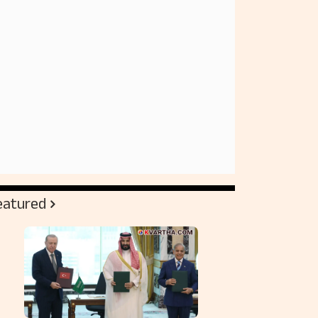
eatured