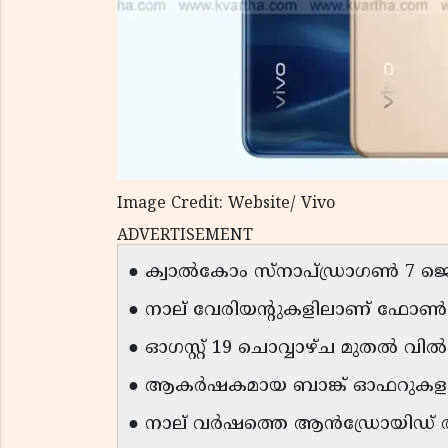
Image Credit: Website/ Vivo
ADVERTISEMENT
● ക്വാൽകോം സ്നാപ്ഡ്രാഗൺ 7 ജെൻ 
● നാല് വേരിയന്റുകളിലാണ് ഫോൺ 
● ഓഗസ്റ്റ് 19 ചൊവ്വാഴ്ച മുതൽ വിൽ
● ആകർഷകമായ ബാങ്ക് ഓഫറുകളു
● നാല് വർഷത്തെ ആൻഡ്രോയിഡ് അപ