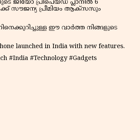
ടെ ജിയോ പ്രീപെയ്ഡ് പ്ലാനിൽ 6
ലേക്ക് സൗജന്യ പ്രീമിയം ആക്സസും
നെക്കുറിച്ചുള്ള ഈ വാർത്ത നിങ്ങളുടെ
one launched in India with new features.
ch #India #Technology #Gadgets