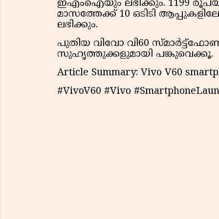
ഇഎംഐയും ലഭിക്കും. 1199 രൂപയു
മാസത്തേക്ക് 10 ഒടിടി ആപ്പുകളി
ലഭിക്കും.
പുതിയ വിവോ വി60 സ്മാർട്ട്ഫോണി
സുഹൃത്തുക്കളുമായി പങ്കുവെക്കൂ.
Article Summary: Vivo V60 smartph
#VivoV60 #Vivo #SmartphoneLaun