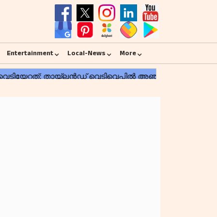
Entertainment
Local-News
More