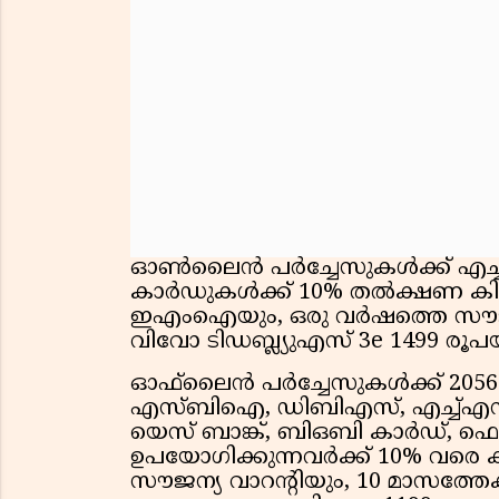
ഓൺലൈൻ പർച്ചേസുകൾക്ക് എച്ച
കാർഡുകൾക്ക് 10% തൽക്ഷണ കിഴിവ
ഇഎംഐയും, ഒരു വർഷത്തെ സൗജന്യ
വിവോ ടിഡബ്ല്യുഎസ് 3e 1499 രൂപയ്
ഓഫ്‌ലൈൻ പർച്ചേസുകൾക്ക് 205
എസ്ബിഐ, ഡിബിഎസ്, എച്ച്എസ്ബ
യെസ് ബാങ്ക്, ബിഒബി കാർഡ്, 
ഉപയോഗിക്കുന്നവർക്ക് 10% വരെ ക്
സൗജന്യ വാറന്റിയും, 10 മാസത്തേക