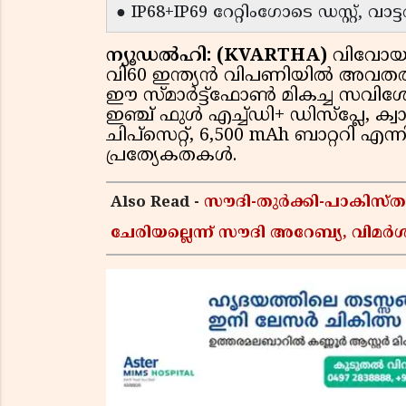
● IP68+IP69 റേറ്റിംഗോടെ ഡസ്റ്റ്, വാട്
ന്യൂഡൽഹി: (KVARTHA)
വിവോയു
വി60 ഇന്ത്യൻ വിപണിയിൽ അവതരിപ്പി
ഈ സ്മാർട്ട്ഫോൺ മികച്ച സവിശ
ഇഞ്ച് ഫുൾ എച്ച്ഡി+ ഡിസ്പ്ലേ,
ചിപ്‌സെറ്റ്, 6,500 mAh ബാറ്ററി 
പ്രത്യേകതകൾ.
Also Read -
സൗദി-തുർക്കി-പാകിസ
ചേരിയല്ലെന്ന് സൗദി അറേബ്യ, വി