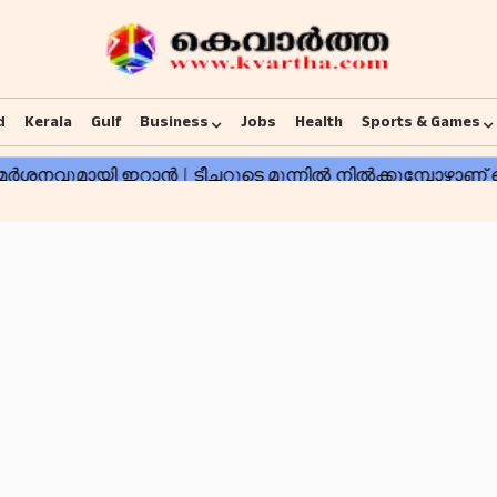
d
Kerala
Gulf
Business
Jobs
Health
Sports & Games