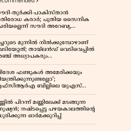
ecommended
ൗദി-തുർക്കി-പാകിസ്താൻ
്രതിരോധ കരാർ; പുതിയ സൈനിക
േരിയല്ലെന്ന് സൗദി അറേബ്യ,
ിമർശനവുമായി ഇറാൻ
ീച്ചറുടെ മുന്നിൽ നിൽക്കുമ്പോഴാണ്
െടിയേറ്റത്; തായ്‌ലൻഡ് വെടിവെപ്പിൽ
ഞ്ച് അധ്യാപകരും
ത്തശ്ശീമുത്തശ്ശന്മാരും കൊല്ലപ്പെട്ടു,
രണസംഖ്യ 7; ഞെട്ടിക്കുന്ന
വിദേശ ഫണ്ടുകൾ അമേരിക്കയും
െളിപ്പെടുത്തലുകൾ
യന്ത്രിക്കുന്നുണ്ടല്ലോ’;
ഫ്സിആർഎ ബില്ലിലെ യുഎസ്
ിമർശനങ്ങൾക്ക് മറുപടിയുമായി ഇന്ത്യ
്ണിൽ പിറന്ന് മണ്ണിലേക്ക് മടങ്ങുന്ന
നുഷ്യൻ; നഷ്ടപ്പെട്ട പഴയകാലത്തിൻ്റെ
ുരിക്കുന്ന ഓർമക്കുറിപ്പ്