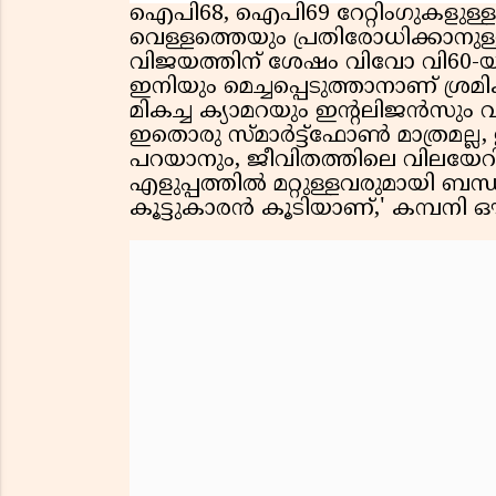
ഐപി68, ഐപി69 റേറ്റിംഗുകളു
വെള്ളത്തെയും പ്രതിരോധിക്കാനുള്
വിജയത്തിന് ശേഷം വിവോ വി60-യ
ഇനിയും മെച്ചപ്പെടുത്താനാണ് ശ്
മികച്ച ക്യാമറയും ഇന്റലിജൻസും 
ഇതൊരു സ്മാർട്ട്‌ഫോൺ മാത്രമല
പറയാനും, ജീവിതത്തിലെ വിലയേറ
എളുപ്പത്തിൽ മറ്റുള്ളവരുമായി ബന്
കൂട്ടുകാരൻ കൂടിയാണ്,' കമ്പനി 