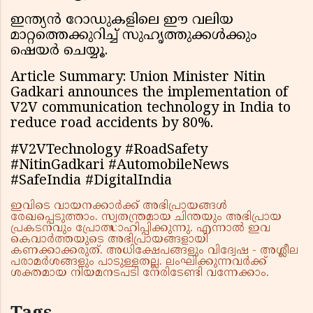
ഇന്ത്യൻ റോഡുകളിലെ ഈ വലിയ
മാറ്റത്തെക്കുറിച്ച് സുഹൃത്തുക്കൾക്കും
ഷെയർ ചെയ്യൂ.
Article Summary: Union Minister Nitin
Gadkari announces the implementation of
V2V communication technology in India to
reduce road accidents by 80%.
#V2VTechnology #RoadSafety
#NitinGadkari #AutomobileNews
#SafeIndia #DigitalIndia
ഇവിടെ വായനക്കാർക്ക് അഭിപ്രായങ്ങൾ
രേഖപ്പെടുത്താം. സ്വതന്ത്രമായ ചിന്തയും അഭിപ്രായ
പ്രകടനവും പ്രോത്സാഹിപ്പിക്കുന്നു. എന്നാൽ ഇവ
കെവാർത്തയുടെ അഭിപ്രായങ്ങളായി
കണക്കാക്കരുത്. അധിക്ഷേപങ്ങളും വിദ്വേഷ - അശ്ലീല
പരാമർശങ്ങളും പാടുള്ളതല്ല. ലംഘിക്കുന്നവർക്ക്
ശക്തമായ നിയമനടപടി നേരിടേണ്ടി വന്നേക്കാം.