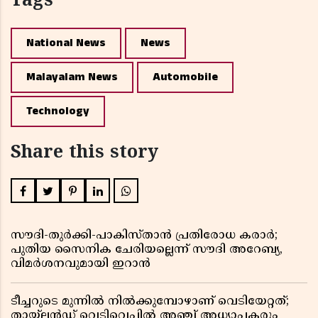
Tags
National News
News
Malayalam News
Automobile
Technology
Share this story
സൗദി-തുർക്കി-പാകിസ്താൻ പ്രതിരോധ കരാർ;
പുതിയ സൈനിക ചേരിയല്ലെന്ന് സൗദി അറേബ്യ,
വിമർശനവുമായി ഇറാൻ
ടീച്ചറുടെ മുന്നിൽ നിൽക്കുമ്പോഴാണ് വെടിയേറ്റത്;
തായ്‌ലൻഡ് വെടിവെപ്പിൽ അഞ്ച് അധ്യാപകരും