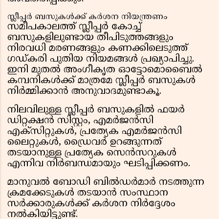
സ്ലീപ്പർ ബസുകൾക്ക് കർശന നിയന്ത്രണം
സമീപകാലത്ത് സ്ലീപ്പർ കോച്ച്
ബസുകളിലുണ്ടായ തീപിടുത്തങ്ങളും
നിരവധി മരണങ്ങളും കണക്കിലെടുത്ത്
ഗഡ്കരി പുതിയ നിയമങ്ങൾ പ്രഖ്യാപിച്ചു.
ഇനി മുതൽ അംഗീകൃത ഓട്ടോമൊബൈൽ
കമ്പനികൾക്ക് മാത്രമേ സ്ലീപ്പർ ബസുകൾ
നിർമ്മിക്കാൻ അനുവാദമുണ്ടാകൂ.
നിലവിലുള്ള സ്ലീപ്പർ ബസുകളിൽ ഫയർ
ഡിറ്റക്ഷൻ സിസ്റ്റം, എമർജൻസി
എക്സിറ്റുകൾ, പ്രത്യേക എമർജൻസി
ലൈറ്റുകൾ, ഡ്രൈവർ ഉറങ്ങുന്നത്
തടയാനുള്ള പ്രത്യേക സെൻസറുകൾ
എന്നിവ നിർബന്ധമായും ഘടിപ്പിക്കണം.
മാനുവൽ ബോഡി ബിൽഡർമാർ നടത്തുന്ന
ക്രമക്കേടുകൾ തടയാൻ സംസ്ഥാന
സർക്കാരുകൾക്ക് കർശന നിർദ്ദേശം
നൽകിയിട്ടുണ്ട്.