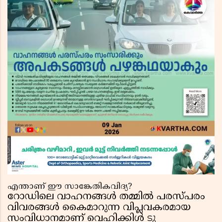
എന്താണ് ഈ സാങ്കേതികവിദ്യ?
റോഡിലെ വാഹനങ്ങൾ തമ്മിൽ പരസ്പരം
വിവരങ്ങൾ കൈമാറുന്ന വിപ്ലവകരമായ
സംവിധാനമാണ് വെഹിക്കിൾ ടു