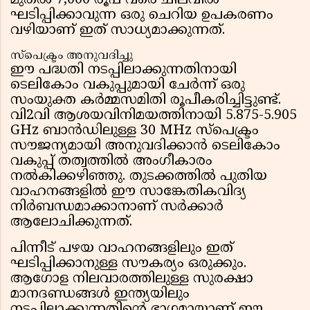
മുതൽ 7,000 രൂപ വരെ ചിലവിൽ
ഘടിപ്പിക്കാവുന്ന ഒരു ചെറിയ ഉപകരണം
വഴിയാണ് ഇത് സാധ്യമാക്കുന്നത്.
സ്പെക്ട്രം അനുവദിച്ചു
ഈ പദ്ധതി നടപ്പിലാക്കുന്നതിനായി
ടെലികോം വകുപ്പുമായി ചേർന്ന് ഒരു
സംയുക്ത കർമ്മസമിതി രൂപീകരിച്ചിട്ടുണ്ട്.
വി2വി ആശയവിനിമയത്തിനായി 5.875-5.905
GHz ബാൻഡിലുള്ള 30 MHz സ്പെക്ട്രം
സൗജന്യമായി അനുവദിക്കാൻ ടെലികോം
വകുപ്പ് തത്വത്തിൽ അംഗീകാരം
നൽകിക്കഴിഞ്ഞു. തുടക്കത്തിൽ പുതിയ
വാഹനങ്ങളിൽ ഈ സാങ്കേതികവിദ്യ
നിർബന്ധമാക്കാനാണ് സർക്കാർ
ആലോചിക്കുന്നത്.
പിന്നീട് പഴയ വാഹനങ്ങളിലും ഇത്
ഘടിപ്പിക്കാനുള്ള സൗകര്യം ഒരുക്കും.
ആഗോള നിലവാരത്തിലുള്ള സുരക്ഷാ
മാനദണ്ഡങ്ങൾ ഇന്ത്യയിലും
നടപ്പിലാക്കുന്നതിന്റെ ഭാഗമായാണ് ഈ