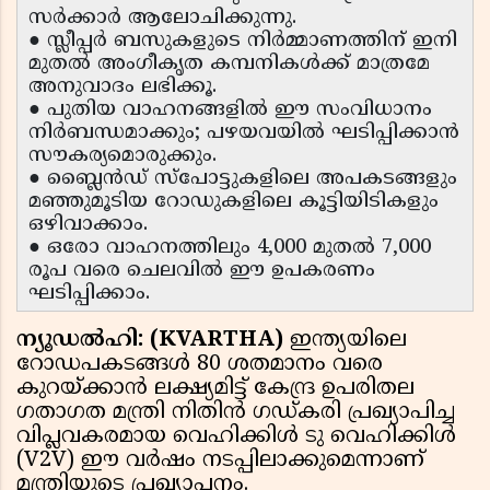
സർക്കാർ ആലോചിക്കുന്നു.
● സ്ലീപ്പർ ബസുകളുടെ നിർമ്മാണത്തിന് ഇനി
മുതൽ അംഗീകൃത കമ്പനികൾക്ക് മാത്രമേ
അനുവാദം ലഭിക്കൂ.
● പുതിയ വാഹനങ്ങളിൽ ഈ സംവിധാനം
നിർബന്ധമാക്കും; പഴയവയിൽ ഘടിപ്പിക്കാൻ
സൗകര്യമൊരുക്കും.
● ബ്ലൈൻഡ് സ്പോട്ടുകളിലെ അപകടങ്ങളും
മഞ്ഞുമൂടിയ റോഡുകളിലെ കൂട്ടിയിടികളും
ഒഴിവാക്കാം.
● ഒരോ വാഹനത്തിലും 4,000 മുതൽ 7,000
രൂപ വരെ ചെലവിൽ ഈ ഉപകരണം
ഘടിപ്പിക്കാം.
ന്യൂഡൽഹി: (KVARTHA)
ഇന്ത്യയിലെ
റോഡപകടങ്ങൾ 80 ശതമാനം വരെ
കുറയ്ക്കാൻ ലക്ഷ്യമിട്ട് കേന്ദ്ര ഉപരിതല
ഗതാഗത മന്ത്രി നിതിൻ ഗഡ്കരി പ്രഖ്യാപിച്ച
വിപ്ലവകരമായ വെഹിക്കിൾ ടു വെഹിക്കിൾ
(V2V) ഈ വർഷം നടപ്പിലാക്കുമെന്നാണ്
മന്ത്രിയുടെ പ്രഖ്യാപനം.