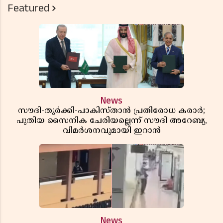
Featured
News
സൗദി-തുർക്കി-പാകിസ്താൻ പ്രതിരോധ കരാർ;
പുതിയ സൈനിക ചേരിയല്ലെന്ന് സൗദി അറേബ്യ,
വിമർശനവുമായി ഇറാൻ
News