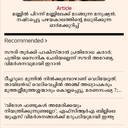
Article
മണ്ണിൽ പിറന്ന് മണ്ണിലേക്ക് മടങ്ങുന്ന മനുഷ്യൻ;
നഷ്ടപ്പെട്ട പഴയകാലത്തിൻ്റെ മധുരിക്കുന്ന
ഓർമക്കുറിപ്പ്
Recommended
സൗദി-തുർക്കി-പാകിസ്താൻ പ്രതിരോധ കരാർ;
പുതിയ സൈനിക ചേരിയല്ലെന്ന് സൗദി അറേബ്യ,
വിമർശനവുമായി ഇറാൻ
ടീച്ചറുടെ മുന്നിൽ നിൽക്കുമ്പോഴാണ് വെടിയേറ്റത്;
തായ്‌ലൻഡ് വെടിവെപ്പിൽ അഞ്ച് അധ്യാപകരും
മുത്തശ്ശീമുത്തശ്ശന്മാരും കൊല്ലപ്പെട്ടു, മരണസംഖ്യ 7;
ഞെട്ടിക്കുന്ന വെളിപ്പെടുത്തലുകൾ
‘വിദേശ ഫണ്ടുകൾ അമേരിക്കയും
നിയന്ത്രിക്കുന്നുണ്ടല്ലോ’; എഫ്സിആർഎ ബില്ലിലെ
യുഎസ് വിമർശനങ്ങൾക്ക് മറുപടിയുമായി ഇന്ത്യ