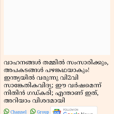
വാഹനങ്ങൾ തമ്മിൽ സംസാരിക്കും,
അപകടങ്ങൾ പഴങ്കഥയാകും!
ഇന്ത്യയിൽ വരുന്നു വി2വി
സാങ്കേതികവിദ്യ; ഈ വർഷമെന്ന്
നിതിൻ ഗഡ്കരി; എന്താണ് ഇത്,
അറിയാം വിശദമായി
Channel
Group