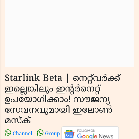
Starlink Beta | നെറ്റ്‌വർക്ക്
ഇല്ലെങ്കിലും ഇന്റർനെറ്റ്
ഉപയോഗിക്കാം! സൗജന്യ
സേവനവുമായി ഇലോൺ
മസ്‌ക്
Channel
Group