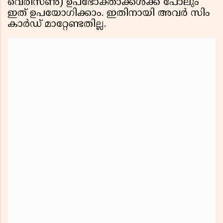
വെരിസൺ) ഉപഭോക്താക്കൾക്ക് പോലും
ഇത് ഉപയോഗിക്കാം. ഇതിനായി അവർ സിം
കാർഡ് മാറ്റേണ്ടതില്ല.