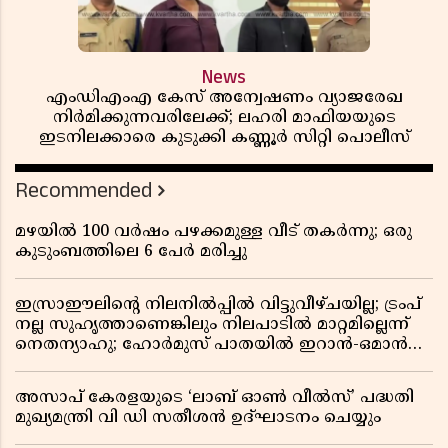
News
എംഡിഎംഎ കേസ് അന്വേഷണം വ്യാജരേഖ
നിർമിക്കുന്നവരിലേക്ക്; ലഹരി മാഫിയയുടെ
ഇടനിലക്കാരെ കുടുക്കി കണ്ണൂർ സിറ്റി പൊലീസ്
Recommended
മഴയിൽ 100 വർഷം പഴക്കമുള്ള വീട് തകർന്നു; ഒരു
കുടുംബത്തിലെ 6 പേർ മരിച്ചു
ഇസ്രാഈലിന്റെ നിലനിൽപ്പിൽ വിട്ടുവീഴ്ചയില്ല; ട്രംപ്
നല്ല സുഹൃത്താണെങ്കിലും നിലപാടിൽ മാറ്റമില്ലെന്ന്
നെതന്യാഹു; ഹോർമുസ് പാതയിൽ ഇറാൻ-ഒമാൻ
ധാരണ, തടസ്സമായി യുഎസ് ഭീഷണി
അസാപ് കേരളയുടെ ‘ലാബ് ഓൺ വീൽസ്’ പദ്ധതി
മുഖ്യമന്ത്രി വി ഡി സതീശൻ ഉദ്ഘാടനം ചെയ്യും