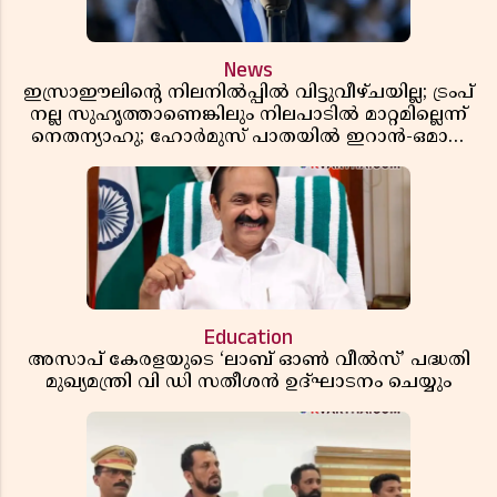
News
ഇസ്രാഈലിന്റെ നിലനിൽപ്പിൽ വിട്ടുവീഴ്ചയില്ല; ട്രംപ്
നല്ല സുഹൃത്താണെങ്കിലും നിലപാടിൽ മാറ്റമില്ലെന്ന്
നെതന്യാഹു; ഹോർമുസ് പാതയിൽ ഇറാൻ-ഒമാൻ
ധാരണ, തടസ്സമായി യുഎസ് ഭീഷണി
Education
അസാപ് കേരളയുടെ ‘ലാബ് ഓൺ വീൽസ്’ പദ്ധതി
മുഖ്യമന്ത്രി വി ഡി സതീശൻ ഉദ്ഘാടനം ചെയ്യും