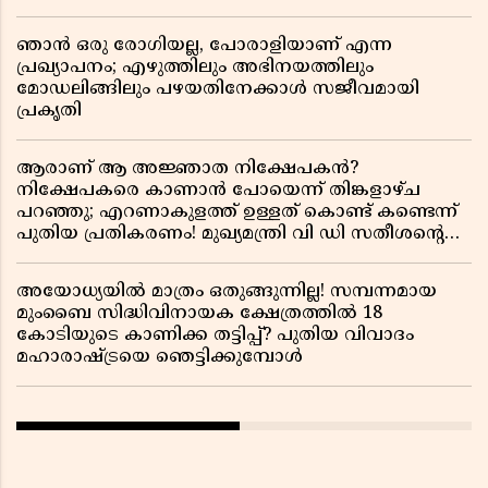
ഞാൻ ഒരു രോഗിയല്ല, പോരാളിയാണ് എന്ന
പ്രഖ്യാപനം; എഴുത്തിലും അഭിനയത്തിലും
മോഡലിങ്ങിലും പഴയതിനേക്കാൾ സജീവമായി
പ്രകൃതി
ആരാണ് ആ അജ്ഞാത നിക്ഷേപകൻ?
നിക്ഷേപകരെ കാണാൻ പോയെന്ന് തിങ്കളാഴ്ച
പറഞ്ഞു; എറണാകുളത്ത് ഉള്ളത് കൊണ്ട് കണ്ടെന്ന്
പുതിയ പ്രതികരണം! മുഖ്യമന്ത്രി വി ഡി സതീശന്റെ
മറ്റൊരു യു-ടേൺ കൂടി വിവാദമാകുമ്പോൾ
അയോധ്യയിൽ മാത്രം ഒതുങ്ങുന്നില്ല! സമ്പന്നമായ
മുംബൈ സിദ്ധിവിനായക ക്ഷേത്രത്തിൽ 18
കോടിയുടെ കാണിക്ക തട്ടിപ്പ്? പുതിയ വിവാദം
മഹാരാഷ്ട്രയെ ഞെട്ടിക്കുമ്പോൾ