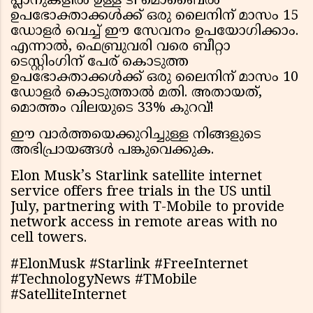
പ്ലാനുകളിൽ ഉള്ള ടി മൊബൈൽ
ഉപഭോക്താക്കൾക്ക് ഒരു ലൈനിന് മാസം 15
ഡോളർ വെച്ച് ഈ സേവനം ഉപയോഗിക്കാം.
എന്നാൽ, ഫെബ്രുവരി വരെ ബീറ്റാ
ടെസ്റ്റിംഗിന് പേര് കൊടുത്ത
ഉപഭോക്താക്കൾക്ക് ഒരു ലൈനിന് മാസം 10
ഡോളർ കൊടുത്താൽ മതി. അതായത്,
മൊത്തം വിലയുടെ 33% കുറവ്!
ഈ വാർത്തയെക്കുറിച്ചുള്ള നിങ്ങളുടെ
അഭിപ്രായങ്ങൾ പങ്കുവെക്കുക.
Elon Musk’s Starlink satellite internet
service offers free trials in the US until
July, partnering with T-Mobile to provide
network access in remote areas with no
cell towers.
#ElonMusk #Starlink #FreeInternet
#TechnologyNews #TMobile
#SatelliteInternet