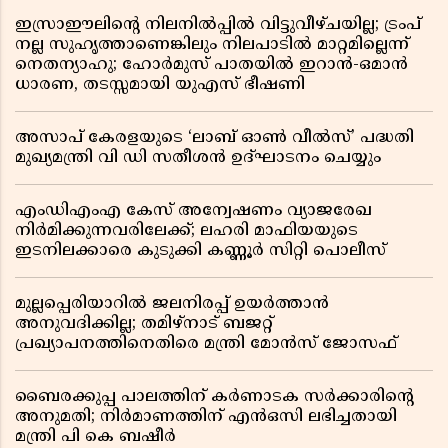
ഇസ്രാഈലിന്റെ നിലനിൽപ്പിൽ വിട്ടുവീഴ്ചയില്ല; ട്രംപ്
നല്ല സുഹൃത്താണെങ്കിലും നിലപാടിൽ മാറ്റമില്ലെന്ന്
നെതന്യാഹു; ഹോർമുസ് പാതയിൽ ഇറാൻ-ഒമാൻ
ധാരണ, തടസ്സമായി യുഎസ് ഭീഷണി
അസാപ് കേരളയുടെ ‘ലാബ് ഓൺ വീൽസ്’ പദ്ധതി
മുഖ്യമന്ത്രി വി ഡി സതീശൻ ഉദ്ഘാടനം ചെയ്യും
എംഡിഎംഎ കേസ് അന്വേഷണം വ്യാജരേഖ
നിർമിക്കുന്നവരിലേക്ക്; ലഹരി മാഫിയയുടെ
ഇടനിലക്കാരെ കുടുക്കി കണ്ണൂർ സിറ്റി പൊലീസ്
മുല്ലപ്പെരിയാറിൽ ജലനിരപ്പ് ഉയർത്താൻ
അനുവദിക്കില്ല; തമിഴ്നാട് ബജറ്റ്
പ്രഖ്യാപനത്തിനെതിരെ മന്ത്രി മോൻസ് ജോസഫ്
ബൈരക്കുപ്പ പാലത്തിന് കർണാടക സർക്കാരിൻ്റെ
അനുമതി; നിർമാണത്തിന് എൻഒസി ലഭിച്ചതായി
മന്ത്രി പി കെ ബഷീർ