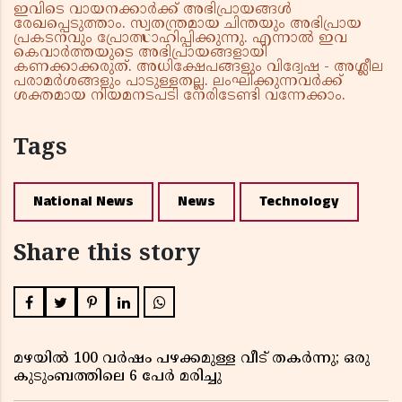
ഇവിടെ വായനക്കാർക്ക് അഭിപ്രായങ്ങൾ
രേഖപ്പെടുത്താം. സ്വതന്ത്രമായ ചിന്തയും അഭിപ്രായ
പ്രകടനവും പ്രോത്സാഹിപ്പിക്കുന്നു. എന്നാൽ ഇവ
കെവാർത്തയുടെ അഭിപ്രായങ്ങളായി
കണക്കാക്കരുത്. അധിക്ഷേപങ്ങളും വിദ്വേഷ - അശ്ലീല
പരാമർശങ്ങളും പാടുള്ളതല്ല. ലംഘിക്കുന്നവർക്ക്
ശക്തമായ നിയമനടപടി നേരിടേണ്ടി വന്നേക്കാം.
Tags
National News
News
Technology
Share this story
മഴയിൽ 100 വർഷം പഴക്കമുള്ള വീട് തകർന്നു; ഒരു
കുടുംബത്തിലെ 6 പേർ മരിച്ചു