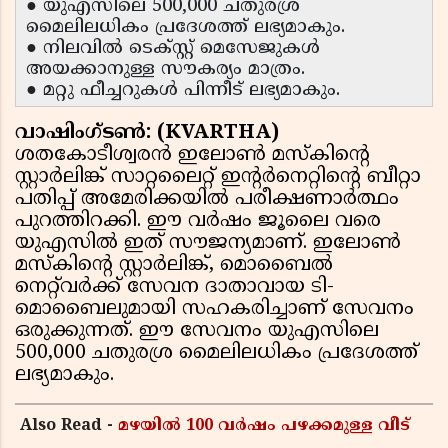
● യുഎസിലെ 500,000 ചതുരശ്ര
മൈലിലധികം പ്രദേശത്ത് ലഭ്യമാകും.
● നിലവിൽ ടെക്സ്റ്റ് മെസേജുകൾ
അയക്കാനുള്ള സൗകര്യം മാത്രം.
● മറ്റു ഫീച്ചറുകൾ പിന്നീട് ലഭ്യമാകും.
വാഷിംഗ്ടൺ: (KVARTHA)
ശതകോടീശ്വരൻ ഇലോൺ മസ്കിന്റെ
സ്റ്റാർലിങ്ക് സാറ്റലൈറ്റ് ഇൻ്റർനെറ്റിൻ്റെ ബീറ്റാ
പതിപ്പ് അമേരിക്കയിൽ പരീക്ഷണാർത്ഥം
പുറത്തിറക്കി. ഈ വർഷം ജൂലൈ വരെ
യുഎസിൽ ഇത് സൗജന്യമാണ്. ഇലോൺ
മസ്‌കിന്റെ സ്റ്റാർലിങ്ക്, മൊബൈൽ
നെറ്റ്‌വർക്ക് സേവന ദാതാവായ ടി-
മൊബൈലുമായി സഹകരിച്ചാണ് സേവനം
ഒരുക്കുന്നത്. ഈ സേവനം യുഎസിലെ
500,000 ചതുരശ്ര മൈലിലധികം പ്രദേശത്ത്
ലഭ്യമാകും.
Also Read -
മഴയിൽ 100 വർഷം പഴക്കമുള്ള വീട്