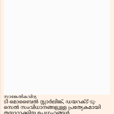
സാങ്കേതികവിദ്യ
ടി-മൊബൈൽ സ്റ്റാർലിങ്ക്, ഡയറക്‌ട്-ടു-
സെൽ സംവിധാനങ്ങളുള്ള പ്രത്യേകമായി
തയ്യാറാക്കിയ ഉപഗ്രഹങ്ങൾ