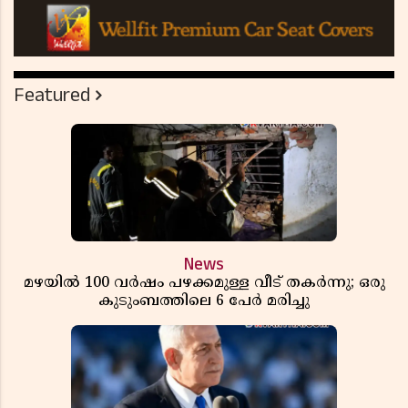
Featured
News
മഴയിൽ 100 വർഷം പഴക്കമുള്ള വീട് തകർന്നു; ഒരു
കുടുംബത്തിലെ 6 പേർ മരിച്ചു