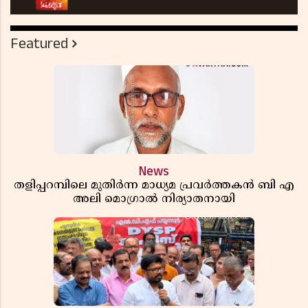
Featured
News
തളിപ്പറമ്പിലെ മുതിർന്ന മാധ്യമ പ്രവർത്തകൻ ബി എ
അലി മൊഗ്രാൽ നിര്യാതനായി