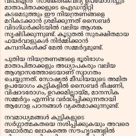
വിപിഎൻ സാങ്കേതികവിദ്യ ഉപയോഗിച്ചും
മാതാപിതാക്കളുടെ ഐഡന്റിറ്റി
കടമെടുത്തും ഈ നിയന്ത്രണങ്ങളെ
മറികടക്കാൻ ശ്രമിക്കുന്നത് സൈബർ
വിദഗ്ദ്ധർക്കിടയിൽ വലിയ ആശങ്ക
സൃഷ്ടിക്കുന്നുണ്ട്. കൂടുതൽ സുരക്ഷിതമായ
ഫയർവാളുകൾ നിർമ്മിക്കാൻ
കമ്പനികൾക്ക് മേൽ സമ്മർദ്ദമുണ്ട്.
പുതിയ നിയന്ത്രണങ്ങളെ ഭൂരിഭാഗം
മാതാപിതാക്കളും അധ്യാപകരും വലിയ
ആശ്വാസത്തോടെയാണ് സ്വാഗതം
ചെയ്യുന്നത്. സോഷ്യൽ മീഡിയയുടെ അമിത
ഉപയോഗം കുട്ടികളിൽ സൈബർ ഭീഷണി,
വിഷാദരോഗം, ഉറക്കമില്ലായ്മ, മാനസിക
സമ്മർദ്ദം എന്നിവ വർദ്ധിപ്പിക്കുന്നതായി
ആഗോള പഠനങ്ങൾ വ്യക്തമാക്കുന്നുണ്ട്.
നവമാധ്യമങ്ങൾ കുട്ടികളുടെ
സർഗ്ഗാത്മകതയെ നശിപ്പിക്കുകയും അവരെ
യഥാർത്ഥ ലോകത്തെ സൗഹൃദങ്ങളിൽ