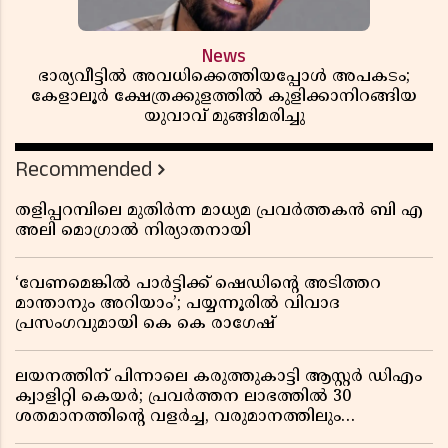
News
ഭാര്യവീട്ടിൽ അവധിക്കെത്തിയപ്പോൾ അപകടം;
കേളാലൂർ ക്ഷേത്രക്കുളത്തിൽ കുളിക്കാനിറങ്ങിയ
യുവാവ് മുങ്ങിമരിച്ചു
Recommended
തളിപ്പറമ്പിലെ മുതിർന്ന മാധ്യമ പ്രവർത്തകൻ ബി എ
അലി മൊഗ്രാൽ നിര്യാതനായി
‘വേണമെങ്കിൽ പാർട്ടിക്ക് ഷെഡിൻ്റെ അടിത്തറ
മാന്താനും അറിയാം’; പയ്യന്നൂരിൽ വിവാദ
പ്രസംഗവുമായി കെ കെ രാഗേഷ്
ലയനത്തിന് പിന്നാലെ കരുത്തുകാട്ടി ആസ്റ്റർ ഡിഎം
ക്വാളിറ്റി കെയർ; പ്രവർത്തന ലാഭത്തിൽ 30
ശതമാനത്തിൻ്റെ വളർച്ച, വരുമാനത്തിലും
ലാഭത്തിലും വൻ കുതിപ്പ് രേഖപ്പെടുത്തി ആദ്യ പാദ