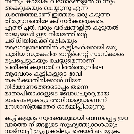
നിന്നും കായിക വിനോദങ്ങളിൽ നിന്നും
അകറ്റുകയും ചെയ്യുന്നു എന്ന
കണ്ടെത്തലാണ് ഇത്തരം ഒരു കടുത്ത
തീരുമാനത്തിലേക്ക് സർക്കാരുകളെ
എത്തിച്ചത്. വരും വർഷങ്ങളിൽ കൂടുതൽ
രാജ്യങ്ങൾ ഈ നിയമത്തിന്റെ
പരിധിയിലേക്ക് വരികയും
ആഗോളതലത്തിൽ കുട്ടികൾക്കായി ഒരു
പുതിയ സുരക്ഷിത ഇന്റർനെറ്റ് സംസ്കാരം
രൂപപ്പെടുകയും ചെയ്യുമെന്നാണ്
പ്രതീക്ഷിക്കുന്നത്. വിരൽത്തുമ്പിലെ
ആവേശം കുട്ടികളുടെ ഭാവി
തകർക്കാതിരിക്കാൻ നിയമ
നിർമ്മാണത്തോടൊപ്പം തന്നെ
മാതാപിതാക്കളുടെ ബോധപൂർവ്വമായ
ഇടപെടലുകളും അനിവാര്യമാണെന്ന്
മനശാസ്ത്രജ്ഞർ ഓർമ്മിപ്പിക്കുന്നു.
കുട്ടികളുടെ സുരക്ഷയുമായി ബന്ധപ്പെട്ട ഈ
വാർത്ത നിങ്ങളുടെ സുഹൃത്തുക്കൾക്കും
വാട്സാപ്പ് ഗ്രൂപ്പുകളിലും ഷെയർ ചെയ്യുക.