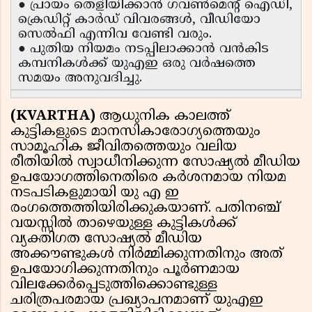
● പ്രായം തെളിയിക്കാൻ ഗവൺമെന്റ് ഐഡി,
ക്രെഡിറ്റ് കാർഡ് വിവരങ്ങൾ, വീഡിയോ
സെൽഫി എന്നിവ വേണ്ടി വരും.
● പുതിയ നിയമം നടപ്പിലാക്കാൻ വൻകിട
കമ്പനികൾക്ക് യുഎഇ ഒരു വർഷത്തെ
സമയം അനുവദിച്ചു.
(KVARTHA)
ആധുനിക കാലത്ത്
കുട്ടികളുടെ മാനസികാരോഗ്യത്തെയും
സാമൂഹിക ജീവിതത്തെയും വലിയ
രീതിയിൽ സ്വാധീനിക്കുന്ന സോഷ്യൽ മീഡിയ
ഉപയോഗത്തിനെതിരെ കർശനമായ നിയമ
നടപടികളുമായി യു എ ഇ
രംഗത്തെത്തിയിരിക്കുകയാണ്. പതിനഞ്ച്
വയസ്സിൽ താഴെയുള്ള കുട്ടികൾക്ക്
വ്യക്തിഗത സോഷ്യൽ മീഡിയ
അക്കൗണ്ടുകൾ നിർമ്മിക്കുന്നതിനും അത്
ഉപയോഗിക്കുന്നതിനും പൂർണമായ
വിലക്കേർപ്പെടുത്തിക്കൊണ്ടുള്ള
ചരിത്രപരമായ പ്രഖ്യാപനമാണ് യുഎഇ