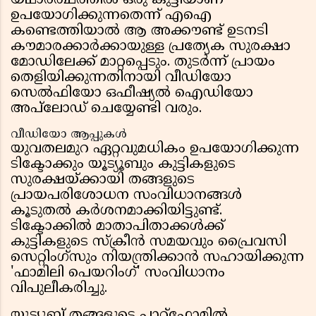
യഥാർത്ഥത്തിൽ ഒരു കുട്ടിയാണ്
ഉപയോഗിക്കുന്നതെന്ന് എഐ
കണ്ടെത്തിയാൽ ആ അക്കൗണ്ട് ഉടനടി
കൗമാരക്കാർക്കായുള്ള പ്രത്യേക സുരക്ഷാ
മോഡിലേക്ക് മാറ്റപ്പെടും. തുടർന്ന് പ്രായം
തെളിയിക്കുന്നതിനായി വീഡിയോ
സെൽഫിയോ ഒഫീഷ്യൽ ഐഡിയോ
അപ്‌ലോഡ് ചെയ്യേണ്ടി വരും.
വീഡിയോ ആപ്പുകൾ
യുവതലമുറ ഏറ്റവുമധികം ഉപയോഗിക്കുന്ന
ടിക്ടോക്കും യൂട്യൂബും കുട്ടികളുടെ
സുരക്ഷയ്ക്കായി തങ്ങളുടെ
പ്രായപരിശോധന സംവിധാനങ്ങൾ
കൂടുതൽ കർശനമാക്കിയിട്ടുണ്ട്.
ടിക്ടോക്കിൽ മാതാപിതാക്കൾക്ക്
കുട്ടികളുടെ സ്ക്രീൻ സമയവും പ്രൈവസി
സെറ്റിംഗ്സും നിയന്ത്രിക്കാൻ സഹായിക്കുന്ന
'ഫാമിലി പെയറിംഗ്' സംവിധാനം
വിപുലീകരിച്ചു.
യൂട്യൂബ് തങ്ങളുടെ പ്ലാറ്റ്‌ഫോമിൽ