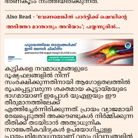
ഭരണകൂടം നടത്തിയിരിക്കുന്നത്.
Also Read -
‘വേണമെങ്കിൽ പാർട്ടിക്ക് ഷെഡിൻ്റെ
അടിത്തറ മാന്താനും അറിയാം’; പയ്യന്നൂരിൽ
വിവാദ പ്രസംഗവുമായി കെ കെ രാഗേഷ്
കുട്ടികളെ നവമാധ്യമങ്ങളുടെ
ദൂഷ്യഫലങ്ങളിൽ നിന്ന്
സംരക്ഷിക്കുന്നതിനായി ആഗോളതലത്തിൽ
രൂപപ്പെട്ടുവരുന്ന ശക്തമായ കൂട്ടായ്മയുടെ
ഭാഗമായാണ് ഇപ്പോൾ യുഎഇയും ഈ
തീരുമാനത്തിലേക്ക്
എത്തിച്ചേർന്നിരിക്കുന്നത്. പ്രായം വ്യാജമായി
രേഖപ്പെടുത്തി അക്കൗണ്ടുകൾ നിർമ്മിക്കുന്ന
രീതിക്ക് തടയിടാൻ അത്യാധുനിക
സാങ്കേതികവിദ്യകൾ ഉപയോഗിച്ചുള്ള
പ്രായപരിശോധനയാണ് വരും ദിവസങ്ങളിൽ