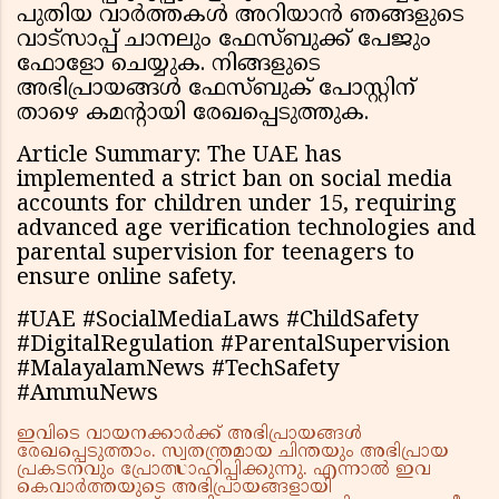
പുതിയ വാർത്തകൾ അറിയാൻ ഞങ്ങളുടെ
വാട്സാപ്പ് ചാനലും ഫേസ്ബുക്ക് പേജും
ഫോളോ ചെയ്യുക. നിങ്ങളുടെ
അഭിപ്രായങ്ങൾ ഫേസ്ബുക് പോസ്റ്റിന്
താഴെ കമൻ്റായി രേഖപ്പെടുത്തുക.
Article Summary: The UAE has
implemented a strict ban on social media
accounts for children under 15, requiring
advanced age verification technologies and
parental supervision for teenagers to
ensure online safety.
#UAE #SocialMediaLaws #ChildSafety
#DigitalRegulation #ParentalSupervision
#MalayalamNews #TechSafety
#AmmuNews
ഇവിടെ വായനക്കാർക്ക് അഭിപ്രായങ്ങൾ
രേഖപ്പെടുത്താം. സ്വതന്ത്രമായ ചിന്തയും അഭിപ്രായ
പ്രകടനവും പ്രോത്സാഹിപ്പിക്കുന്നു. എന്നാൽ ഇവ
കെവാർത്തയുടെ അഭിപ്രായങ്ങളായി