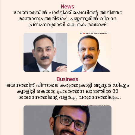
News
‘വേണമെങ്കിൽ പാർട്ടിക്ക് ഷെഡിൻ്റെ അടിത്തറ
മാന്താനും അറിയാം’; പയ്യന്നൂരിൽ വിവാദ
പ്രസംഗവുമായി കെ കെ രാഗേഷ്
Business
ലയനത്തിന് പിന്നാലെ കരുത്തുകാട്ടി ആസ്റ്റർ ഡിഎം
ക്വാളിറ്റി കെയർ; പ്രവർത്തന ലാഭത്തിൽ 30
ശതമാനത്തിൻ്റെ വളർച്ച, വരുമാനത്തിലും
ലാഭത്തിലും വൻ കുതിപ്പ് രേഖപ്പെടുത്തി ആദ്യ പാദ
റിപ്പോർട്ട് പുറത്ത്