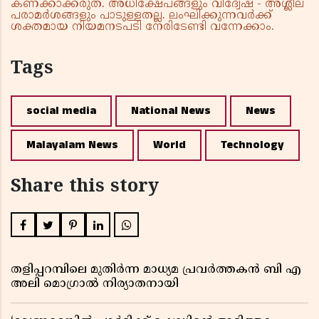
കണക്കാക്കരുത്. അധിക്ഷേപങ്ങളും വിദ്വേഷ - അശ്ലീല
പരാമർശങ്ങളും പാടുള്ളതല്ല. ലംഘിക്കുന്നവർക്ക്
ശക്തമായ നിയമനടപടി നേരിടേണ്ടി വന്നേക്കാം.
Tags
social media
National News
News
Malayalam News
World
Technology
Share this story
തളിപ്പറമ്പിലെ മുതിർന്ന മാധ്യമ പ്രവർത്തകൻ ബി എ
അലി മൊഗ്രാൽ നിര്യാതനായി