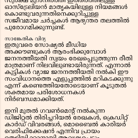
സുരക്ഷ മുൻനിർത്തി ഇത്തരത്തിലുള്ള
ഓസ്‌ട്രേലിയൻ മാതൃകയിലുള്ള നിയമങ്ങൾ
കൊണ്ടുവരുന്നതിനെക്കുറിച്ചുള്ള
സജീവമായ ചർച്ചകൾ ആഭ്യന്തര തലത്തിൽ
പുരോഗമിക്കുന്നുണ്ട്.
സാങ്കേതിക വിദ്യ
ഇതുവരെ സോഷ്യൽ മീഡിയ
അക്കൗണ്ടുകൾ ആരംഭിക്കുമ്പോൾ
ജനനത്തീയതി സ്വയം രേഖപ്പെടുത്തുന്ന രീതി
മാത്രമാണ് നിലവിലുണ്ടായിരുന്നത്. എന്നാൽ
കുട്ടികൾ വ്യാജ ജനനത്തീയതി നൽകി ഈ
സംവിധാനത്തെ എളുപ്പത്തിൽ മറികടക്കുന്നു
എന്ന് കണ്ടെത്തിയതോടെയാണ് കൂടുതൽ
ശക്തമായ പരിശോധനകൾ
നിർബന്ധമാക്കിയത്.
ഇനി മുതൽ ഗവൺമെന്റ് നൽകുന്ന
ഡിജിറ്റൽ തിരിച്ചറിയൽ രേഖകൾ, ക്രെഡിറ്റ്
കാർഡ് വിവരങ്ങൾ, മൊബൈൽ കാരിയർ
വെരിഫിക്കേഷൻ എന്നിവ പ്രായം