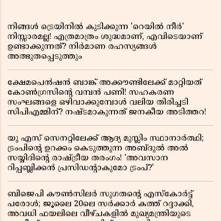
നിങ്ങൾ ട്രെയിനിൽ കുടിക്കുന്ന 'റെയിൽ നീർ'
നിസ്സാരമല്ല! എത്രമാത്രം ശുദ്ധമാണ്, എവിടെയാണ്
ഉണ്ടാക്കുന്നത്? നിർമാണ രഹസ്യങ്ങൾ
അത്ഭുതപ്പെടുത്തും
ക്ഷേമപെൻഷൻ ബാങ്ക് അക്കൗണ്ടിലേക്ക് മാറ്റിയത്
കോൺഗ്രസിന്റെ വമ്പൻ പണി! സഹകരണ
സംഘങ്ങളെ ഒഴിവാക്കുമ്പോൾ വലിയ തിരിച്ചടി
സിപിഎമ്മിന്? നഷ്ടമാകുന്നത് ജനകീയ അടിത്തറ!
യു എസ് സെനറ്റിലേക്ക് ആദ്യ മുസ്ലിം സ്ഥാനാർത്ഥി;
ട്രംപിന്റെ ഉറക്കം കെടുത്തുന്ന അബ്ദുൽ അൽ
സയ്യിദിന്റെ രാഷ്ട്രീയ തരംഗം! 'അവസാന
റിപ്പബ്ലിക്കൻ പ്രസിഡന്റാകുമോ ട്രംപ്?'
ബിജെപി കൗൺസിലർ സുഗതന്റെ എസ്‌കോർട്ട്
പരോൾ; ജൂലൈ 20ലെ സർക്കാർ കത്ത് റദ്ദാക്കി,
അവധി ഫയലിലെ വീഴ്ചകളിൽ മുഖ്യമന്ത്രിയുടെ