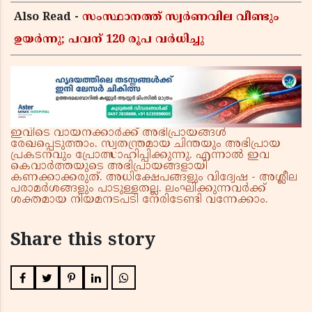
Also Read -
സംസ്ഥാനത്ത് സ്വര്‍ണവില വീണ്ടും
ഉയർന്നു; പവന് 120 രൂപ വര്‍ധിച്ചു
ഇവിടെ വായനക്കാർക്ക് അഭിപ്രായങ്ങൾ
രേഖപ്പെടുത്താം. സ്വതന്ത്രമായ ചിന്തയും അഭിപ്രായ
പ്രകടനവും പ്രോത്സാഹിപ്പിക്കുന്നു. എന്നാൽ ഇവ
കെവാർത്തയുടെ അഭിപ്രായങ്ങളായി
കണക്കാക്കരുത്. അധിക്ഷേപങ്ങളും വിദ്വേഷ - അശ്ലീല
പരാമർശങ്ങളും പാടുള്ളതല്ല. ലംഘിക്കുന്നവർക്ക്
ശക്തമായ നിയമനടപടി നേരിടേണ്ടി വന്നേക്കാം.
Share this story