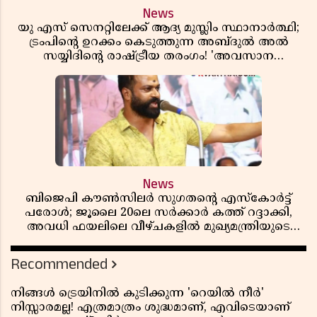
News
യു എസ് സെനറ്റിലേക്ക് ആദ്യ മുസ്ലിം സ്ഥാനാർത്ഥി;
ട്രംപിന്റെ ഉറക്കം കെടുത്തുന്ന അബ്ദുൽ അൽ
സയ്യിദിന്റെ രാഷ്ട്രീയ തരംഗം! 'അവസാന
റിപ്പബ്ലിക്കൻ പ്രസിഡന്റാകുമോ ട്രംപ്?'
News
ബിജെപി കൗൺസിലർ സുഗതന്റെ എസ്‌കോർട്ട്
പരോൾ; ജൂലൈ 20ലെ സർക്കാർ കത്ത് റദ്ദാക്കി,
അവധി ഫയലിലെ വീഴ്ചകളിൽ മുഖ്യമന്ത്രിയുടെ
ഓഫീസ് അന്വേഷണത്തിന് ഉത്തരവിട്ടു
Recommended
നിങ്ങൾ ട്രെയിനിൽ കുടിക്കുന്ന 'റെയിൽ നീർ'
നിസ്സാരമല്ല! എത്രമാത്രം ശുദ്ധമാണ്, എവിടെയാണ്