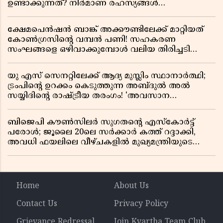
ഉണ്ടാക്കുന്നത്? നിർമാണ രഹസ്യങ്ങൾ
അത്ഭുതപ്പെടുത്തും
ക്ഷേമപെൻഷൻ ബാങ്ക് അക്കൗണ്ടിലേക്ക് മാറ്റിയത്
കോൺഗ്രസിന്റെ വമ്പൻ പണി! സഹകരണ
സംഘങ്ങളെ ഒഴിവാക്കുമ്പോൾ വലിയ തിരിച്ചടി
സിപിഎമ്മിന്? നഷ്ടമാകുന്നത് ജനകീയ അടിത്തറ!
യു എസ് സെനറ്റിലേക്ക് ആദ്യ മുസ്ലിം സ്ഥാനാർത്ഥി;
ട്രംപിന്റെ ഉറക്കം കെടുത്തുന്ന അബ്ദുൽ അൽ
സയ്യിദിന്റെ രാഷ്ട്രീയ തരംഗം! 'അവസാന
റിപ്പബ്ലിക്കൻ പ്രസിഡന്റാകുമോ ട്രംപ്?'
ബിജെപി കൗൺസിലർ സുഗതന്റെ എസ്‌കോർട്ട്
പരോൾ; ജൂലൈ 20ലെ സർക്കാർ കത്ത് റദ്ദാക്കി,
അവധി ഫയലിലെ വീഴ്ചകളിൽ മുഖ്യമന്ത്രിയുടെ
ഓഫീസ് അന്വേഷണത്തിന് ഉത്തരവിട്ടു
Home
About Us
Contact Us
Privacy Policy
Grievance Redressal
Join Kvartha Team Club