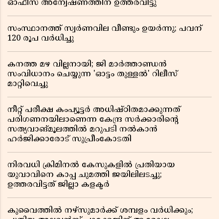
ഓഫീസ് അന്വേഷണത്തിന് ഉത്തരവിട്ടു
സംസ്ഥാനത്ത് സ്വര്‍ണവില വീണ്ടും ഉയർന്നു; പവന്
120 രൂപ വര്‍ധിച്ചു
കനത്ത മഴ വില്ലനായി; ജി മാർത്താണ്ഡൻ
സംവിധാനം ചെയ്യുന്ന 'ഓട്ടം തുള്ളൽ' റിലീസ്
മാറ്റിവെച്ചു
നീറ്റ് പരീക്ഷ കംപ്യൂട്ടർ അധിഷ്ഠിതമാക്കുന്നത്
പരിഗണനയിലാണെന്ന കേന്ദ്ര സർക്കാരിൻ്റെ
സത്യവാങ്മൂലത്തിൽ മറുപടി നൽകാൻ
ഹർജിക്കാരോട് സുപ്രീംകോടതി
നിരവധി ക്രിമിനൽ കേസുകളിൽ പ്രതിയായ
യുവാവിനെ കാപ്പ ചുമത്തി ജയിലിലടച്ചു;
ഉത്തരവിട്ടത് ജില്ലാ കളക്ടർ
കുവൈത്തിൽ നഴ്‌സുമാർക്ക് ശമ്പളം വർധിക്കും;