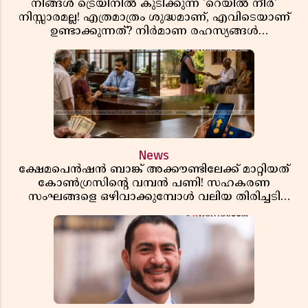
നിങ്ങൾ ട്രെയിനിൽ കുടിക്കുന്ന 'റെയിൽ നീർ'
നിസ്സാരമല്ല! എത്രമാത്രം ശുദ്ധമാണ്, എവിടെയാണ്
ഉണ്ടാക്കുന്നത്? നിർമാണ രഹസ്യങ്ങൾ
അത്ഭുതപ്പെടുത്തും
News
ക്ഷേമപെൻഷൻ ബാങ്ക് അക്കൗണ്ടിലേക്ക് മാറ്റിയത്
കോൺഗ്രസിന്റെ വമ്പൻ പണി! സഹകരണ
സംഘങ്ങളെ ഒഴിവാക്കുമ്പോൾ വലിയ തിരിച്ചടി
സിപിഎമ്മിന്? നഷ്ടമാകുന്നത് ജനകീയ അടിത്തറ!