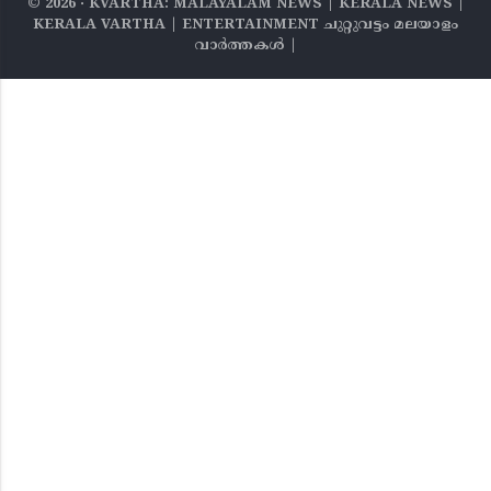
©
2026
‧ KVARTHA: MALAYALAM NEWS | KERALA NEWS |
KERALA VARTHA | ENTERTAINMENT ചുറ്റുവട്ടം മലയാളം
വാര്‍ത്തകൾ |