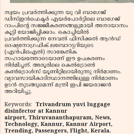
സ്വയം പ്രവര്‍ത്തിക്കുന്ന യു വി ബാഗേജ്
ഡിസ്ഇന്‍ഫെക്ടര്‍ എയര്‍പോര്‍ട്ടിലെ ബാഗേജ്
റാംപിന്റെ സജ്ജീകരണങ്ങളുമായി അനായാസം
കൂട്ടി യോജിപ്പിക്കാം. കൊച്ചിയില്‍
പ്രവര്‍ത്തിക്കുന്ന നേവല്‍ ഫിസിക്കല്‍ ആന്‍ഡ്
ഓഷ്യനോഗ്രഫിക് ലബോറട്ടറിയുടെ
(എന്‍പിഒഎല്‍) സാങ്കേതിക
സഹായത്തോടെയാണ് ഈ ഉപകരണം
നിര്‍മിച്ചത്. അരൂരിലെ കെല്‍ട്രോണ്‍
കണ്‍ട്രോള്‍സ് യൂണിറ്റിലായിരുന്നു നിര്‍മാണം.
വ്യാവസായികാടിസ്ഥാനത്തിലുള്ള നിര്‍മാണം
ഉടന്‍ തുടങ്ങുമെന്ന് മന്ത്രി ഇപി ജയരാജന്‍
അറിയിച്ചു.
Keywords:
Trivandrum yuvi luggage
disinfector at Kannur
airport, Thiruvananthapuram, News,
Technology, Kannur, Kannur Airport,
Trending, Passengers, Flight, Kerala.