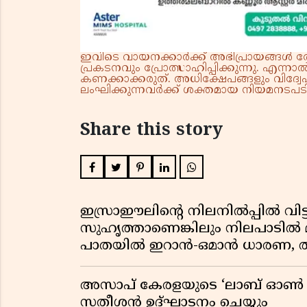
ഇവിടെ വായനക്കാർക്ക് അഭിപ്രായങ്ങൾ രേഖപ
പ്രകടനവും പ്രോത്സാഹിപ്പിക്കുന്നു. എന
കണക്കാക്കരുത്. അധിക്ഷേപങ്ങളും വിദ്വേഷ
ലംഘിക്കുന്നവർക്ക് ശക്തമായ നിയമനടപടി 
Share this story
ഇസ്രാഈലിന്റെ നിലനിൽപ്പിൽ വിട്ടുവ
സുഹൃത്താണെങ്കിലും നിലപാടിൽ മാ
പാതയിൽ ഇറാൻ-ഒമാൻ ധാരണ, ത
അസാപ് കേരളയുടെ ‘ലാബ് ഓൺ വീൽസ
സതീശൻ ഉദ്ഘാടനം ചെയ്യും