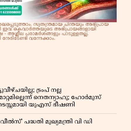
്പെടുത്താം. സ്വതന്ത്രമായ ചിന്തയും അഭിപ്രായ
്നാൽ ഇവ കെവാർത്തയുടെ അഭിപ്രായങ്ങളായി
 - അശ്ലീല പരാമർശങ്ങളും പാടുള്ളതല്ല.
നേരിടേണ്ടി വന്നേക്കാം.
ീഴ്ചയില്ല; ട്രംപ് നല്ല
റ്റമില്ലെന്ന് നെതന്യാഹു; ഹോർമുസ്
ടസ്സമായി യുഎസ് ഭീഷണി
്’ പദ്ധതി മുഖ്യമന്ത്രി വി ഡി