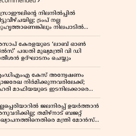
ecommended
സ്രാഈലിന്റെ നിലനിൽപ്പിൽ
ട്ടുവീഴ്ചയില്ല; ട്രംപ് നല്ല
ുഹൃത്താണെങ്കിലും നിലപാടിൽ
റ്റമില്ലെന്ന് നെതന്യാഹു; ഹോർമുസ്
ാതയിൽ ഇറാൻ-ഒമാൻ ധാരണ,
സാപ് കേരളയുടെ ‘ലാബ് ഓൺ
ടസ്സമായി യുഎസ് ഭീഷണി
ൽസ്’ പദ്ധതി മുഖ്യമന്ത്രി വി ഡി
തീശൻ ഉദ്ഘാടനം ചെയ്യും
ംഡിഎംഎ കേസ് അന്വേഷണം
്യാജരേഖ നിർമിക്കുന്നവരിലേക്ക്;
ഹരി മാഫിയയുടെ ഇടനിലക്കാരെ
ുടുക്കി കണ്ണൂർ സിറ്റി പൊലീസ്
ുല്ലപ്പെരിയാറിൽ ജലനിരപ്പ് ഉയർത്താൻ
ുവദിക്കില്ല; തമിഴ്നാട് ബജറ്റ്
്രഖ്യാപനത്തിനെതിരെ മന്ത്രി മോൻസ്
ോസഫ്