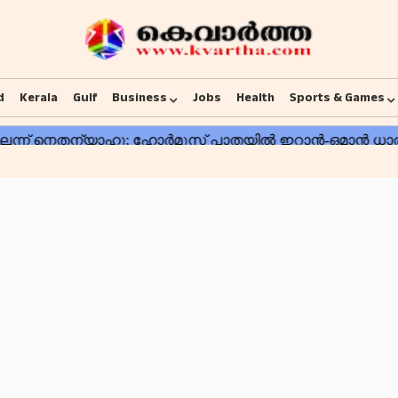
d
Kerala
Gulf
Business
Jobs
Health
Sports & Games