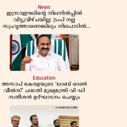
News
ഇസ്രാഈലിന്റെ നിലനിൽപ്പിൽ
വിട്ടുവീഴ്ചയില്ല; ട്രംപ് നല്ല
സുഹൃത്താണെങ്കിലും നിലപാടിൽ
മാറ്റമില്ലെന്ന് നെതന്യാഹു; ഹോർമുസ്
പാതയിൽ ഇറാൻ-ഒമാൻ ധാരണ,
തടസ്സമായി യുഎസ് ഭീഷണി
Education
അസാപ് കേരളയുടെ ‘ലാബ് ഓൺ
വീൽസ്’ പദ്ധതി മുഖ്യമന്ത്രി വി ഡി
സതീശൻ ഉദ്ഘാടനം ചെയ്യും