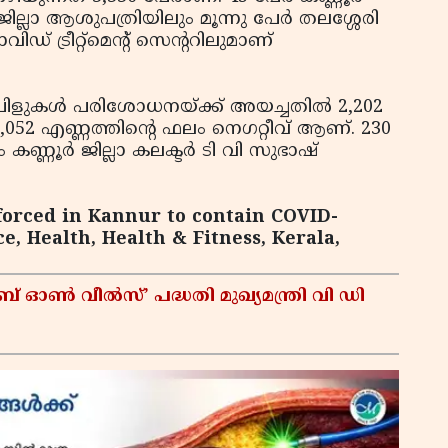
ില്ലാ ആശുപത്രിയിലും മൂന്നു പേര്‍ തലശ്ശേരി
് ട്രീറ്റ്മെന്റ് സെന്ററിലുമാണ്
ംപിളുകള്‍ പരിശോധനയ്ക്ക് അയച്ചതില്‍ 2,202
2,052 എണ്ണത്തിന്റെ ഫലം നെഗറ്റീവ് ആണ്. 230
ണ്ണൂര്‍ ജില്ലാ കലക്ടര്‍ ടി വി സുഭാഷ്
nforced in Kannur to contain COVID-
e, Health, Health & Fitness, Kerala,
ഓൺ വീൽസ്’ പദ്ധതി മുഖ്യമന്ത്രി വി ഡി