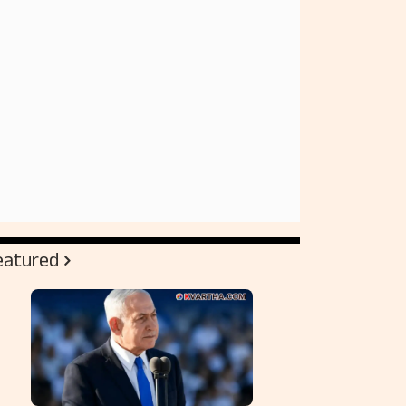
eatured