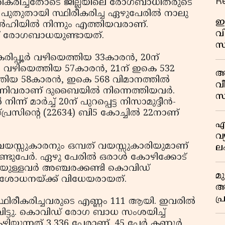
R
കരിച്ചതോടെ ജില്ലയിലെ രോഗബാധിതരുടെ
‍ പുതുതായി സ്ഥിരീകരിച്ച ഏഴുപേരില്‍ നാലു
ഇ
ല്‍ഹിയില്‍ നിന്നും എത്തിയവരാണ്.
വി
യാണ് രോഗബാധയുണ്ടായത്.
സ
മാ
രിപ്പൂര്‍ വഴിയെത്തിയ 33കാരന്‍, 20ന്
പ
‍ വഴിയെത്തിയ 57കാരന്‍, 21ന് ഇകെ 532
അ
ത
്തിയ 58കാരന്‍, ഇകെ 568 വിമാനത്തില്‍
വീ
നിവരാണ് ദുബൈയില്‍ നിന്നെത്തിയവര്‍.
സ
് മാര്‍ച്ച് 20ന് പുറപ്പെട്ട നിസാമുദ്ദീന്‍-
്പ്രസിന്റെ (22634) ബി5 കോച്ചില്‍ 22നാണ്
എ
വ
വയസ്സുകാരനും ഒമ്പത് വയസ്സുകാരിയുമാണ്
ല
ടുപേര്‍. ഏഴു പേരില്‍ ഒരാള്‍ കോഴിക്കോട്
ക
ിയുള്ളവര്‍ അഞ്ചരക്കണ്ടി കൊവിഡ്
മ
രിശോധനയ്ക്ക് വിധേയരായത്.
അന
പ
ിരീകരിച്ചവരുടെ എണ്ണം 111 ആയി. ഇവരില്‍
ജ
വിട്ടു. കൊവിഡ് രോഗ ബാധ സംശയിച്ച്
ഴിയുന്നത് 3,336 പേരാണ്. 45 പേര്‍ കണ്ണൂര്‍