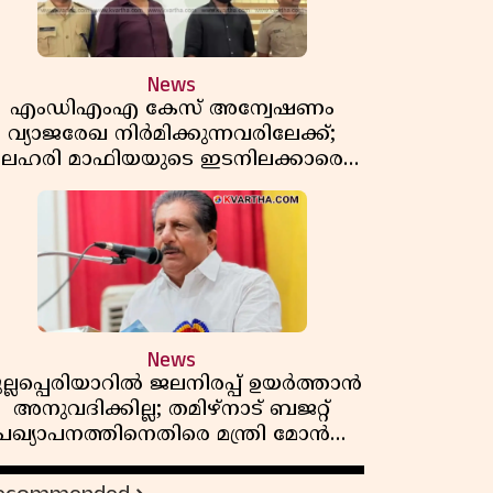
News
എംഡിഎംഎ കേസ് അന്വേഷണം
വ്യാജരേഖ നിർമിക്കുന്നവരിലേക്ക്;
ലഹരി മാഫിയയുടെ ഇടനിലക്കാരെ
കുടുക്കി കണ്ണൂർ സിറ്റി പൊലീസ്
News
ുല്ലപ്പെരിയാറിൽ ജലനിരപ്പ് ഉയർത്താൻ
അനുവദിക്കില്ല; തമിഴ്നാട് ബജറ്റ്
പ്രഖ്യാപനത്തിനെതിരെ മന്ത്രി മോൻസ്
ജോസഫ്