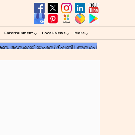
Entertainment
Local-News
More