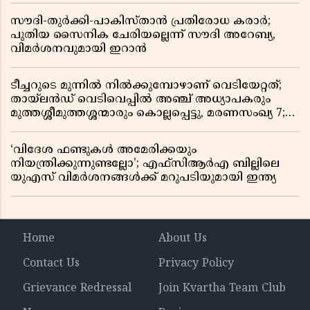
സൗദി-തുർക്കി-പാകിസ്താൻ പ്രതിരോധ കരാർ;
പുതിയ സൈനിക ചേരിയല്ലെന്ന് സൗദി അറേബ്യ,
വിമർശനവുമായി ഇറാൻ
ടീച്ചറുടെ മുന്നിൽ നിൽക്കുമ്പോഴാണ് വെടിയേറ്റത്;
തായ്‌ലൻഡ് വെടിവെപ്പിൽ അഞ്ച് അധ്യാപകരും
മുത്തശ്ശീമുത്തശ്ശന്മാരും കൊല്ലപ്പെട്ടു, മരണസംഖ്യ 7;
ഞെട്ടിക്കുന്ന വെളിപ്പെടുത്തലുകൾ
‘വിദേശ ഫണ്ടുകൾ അമേരിക്കയും
നിയന്ത്രിക്കുന്നുണ്ടല്ലോ’; എഫ്സിആർഎ ബില്ലിലെ
യുഎസ് വിമർശനങ്ങൾക്ക് മറുപടിയുമായി ഇന്ത്യ
Home
About Us
Contact Us
Privacy Policy
Grievance Redressal
Join Kvartha Team Club