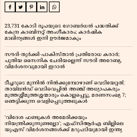
23,731 കോടി രൂപയുടെ ഗോബർധൻ പദ്ധതിക്ക്
കേന്ദ്ര കാബിനറ്റ് അംഗീകാരം; കാർഷിക
മാലിന്യങ്ങൾ ഇനി ഊർജമാകും
സൗദി-തുർക്കി-പാകിസ്താൻ പ്രതിരോധ കരാർ;
പുതിയ സൈനിക ചേരിയല്ലെന്ന് സൗദി അറേബ്യ,
വിമർശനവുമായി ഇറാൻ
ടീച്ചറുടെ മുന്നിൽ നിൽക്കുമ്പോഴാണ് വെടിയേറ്റത്;
തായ്‌ലൻഡ് വെടിവെപ്പിൽ അഞ്ച് അധ്യാപകരും
മുത്തശ്ശീമുത്തശ്ശന്മാരും കൊല്ലപ്പെട്ടു, മരണസംഖ്യ 7;
ഞെട്ടിക്കുന്ന വെളിപ്പെടുത്തലുകൾ
‘വിദേശ ഫണ്ടുകൾ അമേരിക്കയും
നിയന്ത്രിക്കുന്നുണ്ടല്ലോ’; എഫ്സിആർഎ ബില്ലിലെ
യുഎസ് വിമർശനങ്ങൾക്ക് മറുപടിയുമായി ഇന്ത്യ