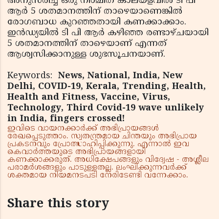
അനുസരിച്ച് ഒരു നിശ്ചിത കാലയളവില്‍ ടി പി
ആര്‍ 5 ശതമാനത്തിന് താഴെയാണെങ്കില്‍
രോഗബാധ കുറഞ്ഞതായി കണക്കാക്കാം.
ഇന്‍ഡ്യയില്‍ ടി പി ആര്‍ കഴിഞ്ഞ രണ്ടാഴ്ചയായി
5 ശതമാനത്തിന് താഴെയാണ് എന്നത്
ആശ്വസിക്കാനുള്ള ശുഭസൂചനയാണ്.
Keywords:
News, National, India, New
Delhi, COVID-19, Kerala, Trending, Health,
Health and Fitness, Vaccine, Virus,
Technology, Third Covid-19 wave unlikely
in India, fingers crossed!
ഇവിടെ വായനക്കാർക്ക് അഭിപ്രായങ്ങൾ
രേഖപ്പെടുത്താം. സ്വതന്ത്രമായ ചിന്തയും അഭിപ്രായ
പ്രകടനവും പ്രോത്സാഹിപ്പിക്കുന്നു. എന്നാൽ ഇവ
കെവാർത്തയുടെ അഭിപ്രായങ്ങളായി
കണക്കാക്കരുത്. അധിക്ഷേപങ്ങളും വിദ്വേഷ - അശ്ലീല
പരാമർശങ്ങളും പാടുള്ളതല്ല. ലംഘിക്കുന്നവർക്ക്
ശക്തമായ നിയമനടപടി നേരിടേണ്ടി വന്നേക്കാം.
Share this story