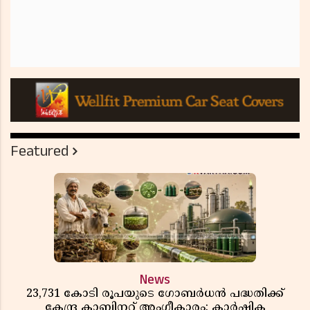
Featured
News
23,731 കോടി രൂപയുടെ ഗോബർധൻ പദ്ധതിക്ക്
കേന്ദ്ര കാബിനറ്റ് അംഗീകാരം; കാർഷിക