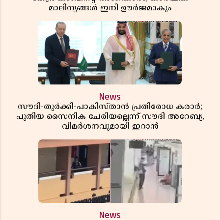
മാലിന്യങ്ങൾ ഇനി ഊർജമാകും
News
സൗദി-തുർക്കി-പാകിസ്താൻ പ്രതിരോധ കരാർ;
പുതിയ സൈനിക ചേരിയല്ലെന്ന് സൗദി അറേബ്യ,
വിമർശനവുമായി ഇറാൻ
News