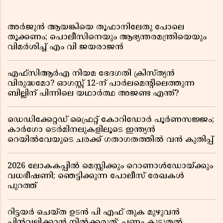
അർജുൻ ആയങ്കിയെ തൂഫാനിലേതു പോലെ
തൂക്കണം; പൊലീസിനെയും ആഭ്യന്തരമന്ത്രിയെയും
വിമർശിച്ച് എം വി ജയരാജൻ
എഫ്സിആർഎ നിയമ ഭേദഗതി ക്രിസ്ത്യൻ
വിരുദ്ധമോ? ഓഗസ്റ്റ് 12-ന് പാർലമെന്റിലെത്തുന്ന
ബില്ലിന് പിന്നിലെ യഥാർത്ഥ അജണ്ട എന്ത്?
ഡെഡിക്കേറ്റഡ് ഫ്രൈറ്റ് കോറിഡോർ പൂർണസജ്ജം;
കാർഗോ ടെർമിനലുകളിലൂടെ ഇന്ത്യൻ
റെയിൽവേയുടെ ചരക്ക് ഗതാഗതത്തിൽ വൻ കുതിപ്പ്
2026 ലോകകപ്പിൽ മെസ്സിക്കും റൊണാൾഡോയ്ക്കും
വധഭീഷണി; ഞെട്ടിക്കുന്ന പോലീസ് രേഖകൾ
പുറത്ത്
റിട്ടയർ ചെയ്ത ഉടൻ പി എഫ് തുക മുഴുവൻ
പിൻവലിക്കാൻ നിൽക്കരുത്; പണം കൂടുതൽ