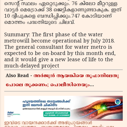
സെന്റ് സ്ഥലം ഏറ്റെടുക്കും. 76 കിലോ മീറ്ററുള്ള
വാട്ടർ മെട്രോക്ക് 38 ജെട്ടികളാണുണ്ടാകുക. ഇത്
10 ദ്വീപുകളെ ബന്ധിപ്പിക്കും.747 കോടിയാണ്
മൊത്തം പദ്ധതിയുടെ ചിലവ്.
Summary: The first phase of the water
metrowill become operational by July 2018.
The general consultant for water metro is
expected to be on-board by this month end,
and it would give a new lease of life to the
much-delayed project
Also Read -
അർജുൻ ആയങ്കിയെ തൂഫാനിലേതു
പോലെ തൂക്കണം; പൊലീസിനെയും
ആഭ്യന്തരമന്ത്രിയെയും വിമർശിച്ച് എം വി
ജയരാജൻ
ഇവിടെ വായനക്കാർക്ക് അഭിപ്രായങ്ങൾ