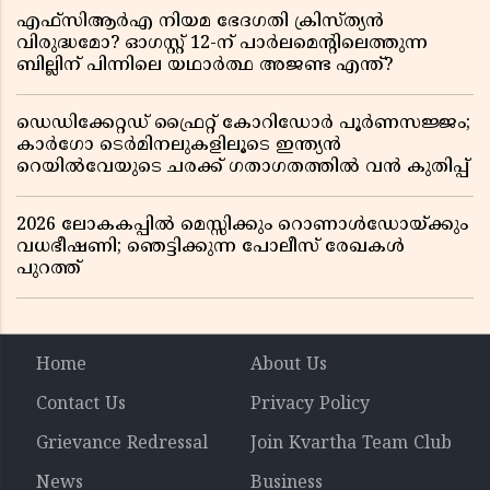
എഫ്സിആർഎ നിയമ ഭേദഗതി ക്രിസ്ത്യൻ
വിരുദ്ധമോ? ഓഗസ്റ്റ് 12-ന് പാർലമെന്റിലെത്തുന്ന
ബില്ലിന് പിന്നിലെ യഥാർത്ഥ അജണ്ട എന്ത്?
ഡെഡിക്കേറ്റഡ് ഫ്രൈറ്റ് കോറിഡോർ പൂർണസജ്ജം;
കാർഗോ ടെർമിനലുകളിലൂടെ ഇന്ത്യൻ
റെയിൽവേയുടെ ചരക്ക് ഗതാഗതത്തിൽ വൻ കുതിപ്പ്
2026 ലോകകപ്പിൽ മെസ്സിക്കും റൊണാൾഡോയ്ക്കും
വധഭീഷണി; ഞെട്ടിക്കുന്ന പോലീസ് രേഖകൾ
പുറത്ത്
Home
About Us
Contact Us
Privacy Policy
Grievance Redressal
Join Kvartha Team Club
News
Business