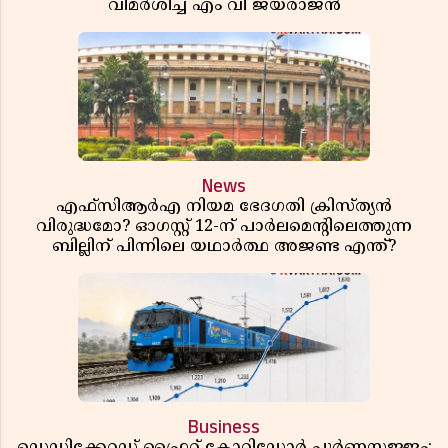
വിമർശിച്ച് എം വി ജയരാജൻ
News
എഫ്സിആർഎ നിയമ ഭേദഗതി ക്രിസ്ത്യൻ
വിരുദ്ധമോ? ഓഗസ്റ്റ് 12-ന് പാർലമെന്റിലെത്തുന്ന
ബില്ലിന് പിന്നിലെ യഥാർത്ഥ അജണ്ട എന്ത്?
Business
ഡെഡിക്കേറ്റഡ് ഫ്രൈറ്റ് കോറിഡോർ പൂർണസജ്ജം;