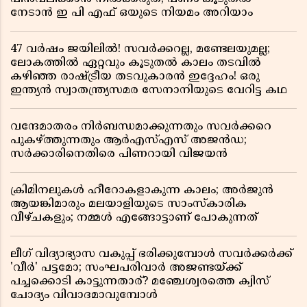
നേടാൻ ഇ പി എഫ് ഒയുടെ നിയമം അറിയാം
47 വർഷം ജയിലിൽ! സവർക്കറല്ല, മണ്ടേലയുമല്ല;
ലോകത്തിൽ ഏറ്റവും കൂടുതൽ കാലം തടവിൽ
കഴിഞ്ഞ രാഷ്ട്രീയ തടവുകാരൻ ഇദ്ദേഹം! ഒരു
ഇന്ത്യൻ സ്വാതന്ത്ര്യസമര സേനാനിയുടെ വേറിട്ട കഥ
വന്ദേമാതരം നിർബന്ധമാക്കുന്നതും സവർക്കറെ
പുകഴ്ത്തുന്നതും ആർഎസ്എസ് അജൻഡ;
സർക്കാരിനെതിരെ പിണറായി വിജയൻ
ക്രിമിനലുകൾ ഹീറോകളാകുന്ന കാലം; അർജുൻ
ആയങ്കിമാരും മലയാളിയുടെ സാംസ്കാരിക
വീഴ്ചകളും; നമ്മൾ എങ്ങോട്ടാണ് പോകുന്നത്
ലീഗ് വിദ്യാഭ്യാസ വകുപ്പ് ഭരിക്കുമ്പോൾ സവർക്കർക്ക്
'വീർ' പട്ടമോ; സംഘപരിവാർ അജണ്ടയ്ക്ക്
പച്ചക്കൊടി കാട്ടുന്നതാര്? മഞ്ചേശ്വരത്തെ ക്വിസ്
ചോദ്യം വിവാദമാവുമ്പോൾ