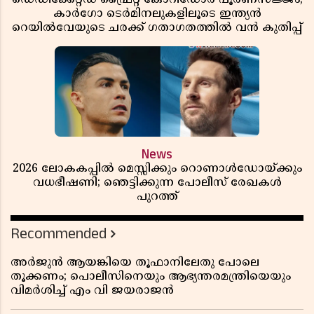
കാർഗോ ടെർമിനലുകളിലൂടെ ഇന്ത്യൻ
റെയിൽവേയുടെ ചരക്ക് ഗതാഗതത്തിൽ വൻ കുതിപ്പ്
News
2026 ലോകകപ്പിൽ മെസ്സിക്കും റൊണാൾഡോയ്ക്കും
വധഭീഷണി; ഞെട്ടിക്കുന്ന പോലീസ് രേഖകൾ
പുറത്ത്
Recommended
അർജുൻ ആയങ്കിയെ തൂഫാനിലേതു പോലെ
തൂക്കണം; പൊലീസിനെയും ആഭ്യന്തരമന്ത്രിയെയും
വിമർശിച്ച് എം വി ജയരാജൻ