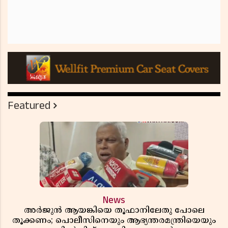
Featured
News
അർജുൻ ആയങ്കിയെ തൂഫാനിലേതു പോലെ
തൂക്കണം; പൊലീസിനെയും ആഭ്യന്തരമന്ത്രിയെയും