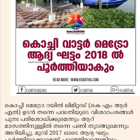
കൊച്ചി മെട്രോ റയിൽ ലിമിറ്റഡ് (കെ എം ആർ
എൽ) ഉടൻ തന്നെ പദ്ധതിയുടെ വിശദാംശങ്ങള്‍
പുനഃ പരിശോധിക്കുമെന്നും ആറ്
മാസത്തിനുള്ളിൽ തന്നെ പണി തുടങ്ങുമെന്നും
അറിയിച്ചു. മുമ്പ് 2017 ഓടെ ആദ്യ ഘട്ടം