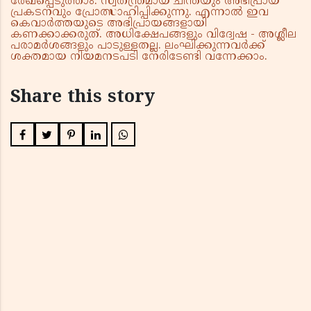
രേഖപ്പെടുത്താം. സ്വതന്ത്രമായ ചിന്തയും അഭിപ്രായ
പ്രകടനവും പ്രോത്സാഹിപ്പിക്കുന്നു. എന്നാൽ ഇവ
കെവാർത്തയുടെ അഭിപ്രായങ്ങളായി
കണക്കാക്കരുത്. അധിക്ഷേപങ്ങളും വിദ്വേഷ - അശ്ലീല
പരാമർശങ്ങളും പാടുള്ളതല്ല. ലംഘിക്കുന്നവർക്ക്
ശക്തമായ നിയമനടപടി നേരിടേണ്ടി വന്നേക്കാം.
Share this story