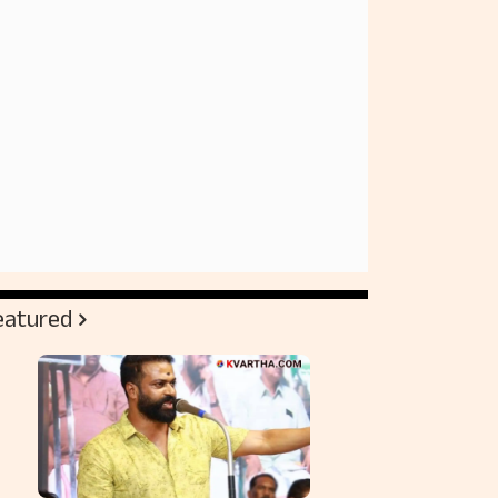
eatured