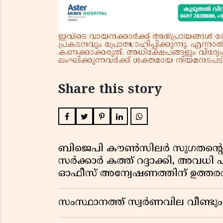
ഇവിടെ വായനക്കാർക്ക് അഭിപ്രായങ്ങൾ രേഖപ
പ്രകടനവും പ്രോത്സാഹിപ്പിക്കുന്നു. എന
കണക്കാക്കരുത്. അധിക്ഷേപങ്ങളും വിദ്വേഷ
ലംഘിക്കുന്നവർക്ക് ശക്തമായ നിയമനടപടി 
Share this story
ബിജെപി കൗൺസിലർ സുഗതന്റെ 
സർക്കാർ കത്ത് റദ്ദാക്കി, അവധി 
ഓഫീസ് അന്വേഷണത്തിന് ഉത്തരവി
സംസ്ഥാനത്ത് സ്വര്‍ണവില വീണ്ടും 