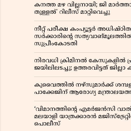
കനത്ത മഴ വില്ലനായി; ജി മാർത്ത
തുള്ളൽ' റിലീസ് മാറ്റിവെച്ചു
നീറ്റ് പരീക്ഷ കംപ്യൂട്ടർ അധിഷ്ഠ
സർക്കാരിൻ്റെ സത്യവാങ്മൂലത്ത
സുപ്രീംകോടതി
നിരവധി ക്രിമിനൽ കേസുകളിൽ പ്
ജയിലിലടച്ചു; ഉത്തരവിട്ടത് ജില്ലാ 
കുവൈത്തിൽ നഴ്‌സുമാർക്ക് ശമ്
പാക്കേജിന് ആരോഗ്യ മന്ത്രാലയത
‘വിമാനത്തിൻ്റെ എമർജൻസി വാതിൽ
മലയാളി യാത്രക്കാരൻ മജിസ്ട്രേറ്റിന
പൊലീസ്