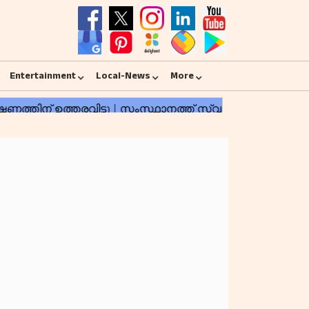
Entertainment
Local-News
More