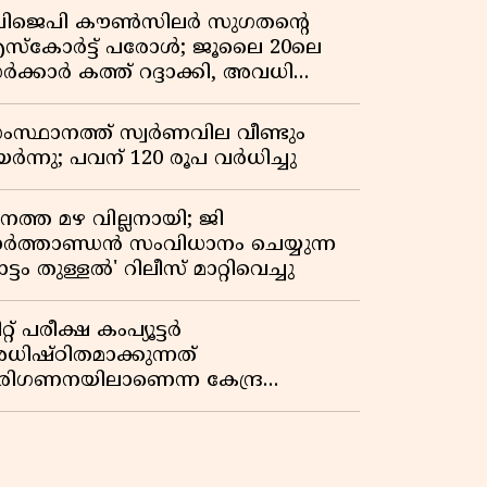
ിജെപി കൗൺസിലർ സുഗതന്റെ
സ്‌കോർട്ട് പരോൾ; ജൂലൈ 20ലെ
ർക്കാർ കത്ത് റദ്ദാക്കി, അവധി
യലിലെ വീഴ്ചകളിൽ മുഖ്യമന്ത്രിയുടെ
ഫീസ് അന്വേഷണത്തിന് ഉത്തരവിട്ടു
ംസ്ഥാനത്ത് സ്വര്‍ണവില വീണ്ടും
ർന്നു; പവന് 120 രൂപ വര്‍ധിച്ചു
നത്ത മഴ വില്ലനായി; ജി
ാർത്താണ്ഡൻ സംവിധാനം ചെയ്യുന്ന
ട്ടം തുള്ളൽ' റിലീസ് മാറ്റിവെച്ചു
റ്റ് പരീക്ഷ കംപ്യൂട്ടർ
ധിഷ്ഠിതമാക്കുന്നത്
രിഗണനയിലാണെന്ന കേന്ദ്ര
ർക്കാരിൻ്റെ സത്യവാങ്മൂലത്തിൽ
റുപടി നൽകാൻ ഹർജിക്കാരോട്
ുപ്രീംകോടതി