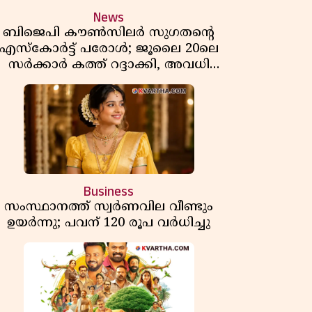
News
ബിജെപി കൗൺസിലർ സുഗതന്റെ
എസ്‌കോർട്ട് പരോൾ; ജൂലൈ 20ലെ
സർക്കാർ കത്ത് റദ്ദാക്കി, അവധി
യലിലെ വീഴ്ചകളിൽ മുഖ്യമന്ത്രിയുടെ
ഫീസ് അന്വേഷണത്തിന് ഉത്തരവിട്ടു
Business
സംസ്ഥാനത്ത് സ്വര്‍ണവില വീണ്ടും
ഉയർന്നു; പവന് 120 രൂപ വര്‍ധിച്ചു