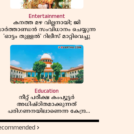
Entertainment
കനത്ത മഴ വില്ലനായി; ജി
മാർത്താണ്ഡൻ സംവിധാനം ചെയ്യുന്ന
'ഓട്ടം തുള്ളൽ' റിലീസ് മാറ്റിവെച്ചു
Education
നീറ്റ് പരീക്ഷ കംപ്യൂട്ടർ
അധിഷ്ഠിതമാക്കുന്നത്
പരിഗണനയിലാണെന്ന കേന്ദ്ര
സർക്കാരിൻ്റെ സത്യവാങ്മൂലത്തിൽ
മറുപടി നൽകാൻ ഹർജിക്കാരോട്
ecommended
സുപ്രീംകോടതി