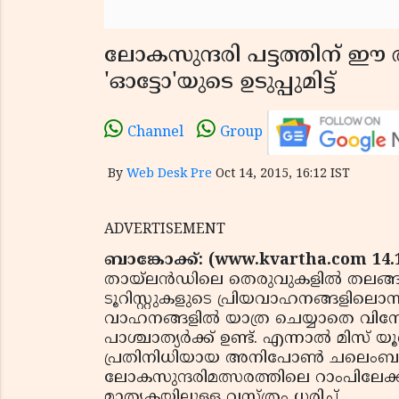
ലോകസുന്ദരി പട്ടത്തിന് ഈ ത
'ഓട്ടോ'യുടെ ഉടുപ്പുമിട്ട്
Channel
Group
By
Web Desk Pre
Oct 14, 2015, 16:12 IST
ADVERTISEMENT
ബാങ്കോക്ക്: (www.kvartha.com 14.
തായ്‌ലന്‍ഡിലെ തെരുവുകളില്‍ തലങ്ങു
ടൂറിസ്റ്റുകളുടെ പ്രിയവാഹനങ്ങളിലൊന
വാഹനങ്ങളില്‍ യാത്ര ചെയ്യാതെ വിനോദ
പാശ്ചാത്യര്‍ക്ക് ഉണ്ട്. എന്നാല്‍ മിസ് 
പ്രതിനിധിയായ അനിപോണ്‍ ചലെംബര
ലോകസുന്ദരിമത്സരത്തിലെ റാംപിലേക്
മാതൃകയിലുള്ള വസ്ത്രം ധരിച്ച്.