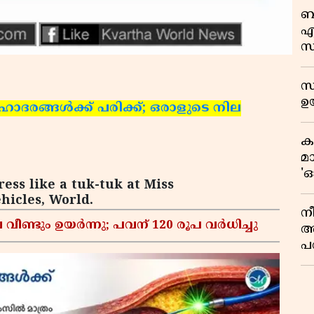
ബ
എ
സ
ഫ
ഓ
സ
ഉയ
ോദരങ്ങള്‍ക്ക് പരിക്ക്; ഒരാളുടെ നില
ക
മ
'ഓ
ess like a tuk-tuk at Miss
hicles, World.
നീ
വീണ്ടും ഉയർന്നു; പവന് 120 രൂപ വര്‍ധിച്ചു
അ
പ
സ
മ
സ