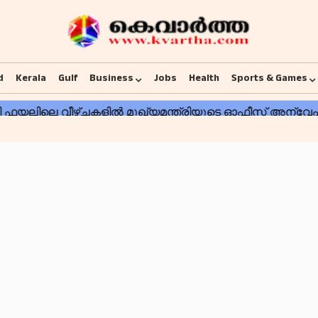
d
Kerala
Gulf
Business
Jobs
Health
Sports & Games