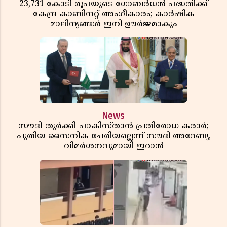
23,731 കോടി രൂപയുടെ ഗോബർധൻ പദ്ധതിക്ക്
കേന്ദ്ര കാബിനറ്റ് അംഗീകാരം; കാർഷിക
മാലിന്യങ്ങൾ ഇനി ഊർജമാകും
News
സൗദി-തുർക്കി-പാകിസ്താൻ പ്രതിരോധ കരാർ;
പുതിയ സൈനിക ചേരിയല്ലെന്ന് സൗദി അറേബ്യ,
വിമർശനവുമായി ഇറാൻ