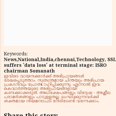
Keywords:
News,National,India,chennai,Technology, SS
suffers 'data loss' at terminal stage: ISRO
chairman Somanath
ഇവിടെ വായനക്കാർക്ക് അഭിപ്രായങ്ങൾ
രേഖപ്പെടുത്താം. സ്വതന്ത്രമായ ചിന്തയും അഭിപ്രായ
പ്രകടനവും പ്രോത്സാഹിപ്പിക്കുന്നു. എന്നാൽ ഇവ
കെവാർത്തയുടെ അഭിപ്രായങ്ങളായി
കണക്കാക്കരുത്. അധിക്ഷേപങ്ങളും വിദ്വേഷ - അശ്ലീല
പരാമർശങ്ങളും പാടുള്ളതല്ല. ലംഘിക്കുന്നവർക്ക്
ശക്തമായ നിയമനടപടി നേരിടേണ്ടി വന്നേക്കാം.