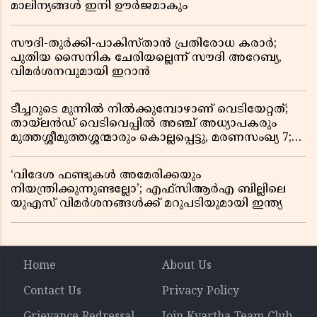
മാലിന്യങ്ങൾ ഇനി ഊർജമാകും
സൗദി-തുർക്കി-പാകിസ്താൻ പ്രതിരോധ കരാർ;
പുതിയ സൈനിക ചേരിയല്ലെന്ന് സൗദി അറേബ്യ,
വിമർശനവുമായി ഇറാൻ
ടീച്ചറുടെ മുന്നിൽ നിൽക്കുമ്പോഴാണ് വെടിയേറ്റത്;
തായ്‌ലൻഡ് വെടിവെപ്പിൽ അഞ്ച് അധ്യാപകരും
മുത്തശ്ശീമുത്തശ്ശന്മാരും കൊല്ലപ്പെട്ടു, മരണസംഖ്യ 7;
ഞെട്ടിക്കുന്ന വെളിപ്പെടുത്തലുകൾ
‘വിദേശ ഫണ്ടുകൾ അമേരിക്കയും
നിയന്ത്രിക്കുന്നുണ്ടല്ലോ’; എഫ്സിആർഎ ബില്ലിലെ
യുഎസ് വിമർശനങ്ങൾക്ക് മറുപടിയുമായി ഇന്ത്യ
Home
About Us
Contact Us
Privacy Policy