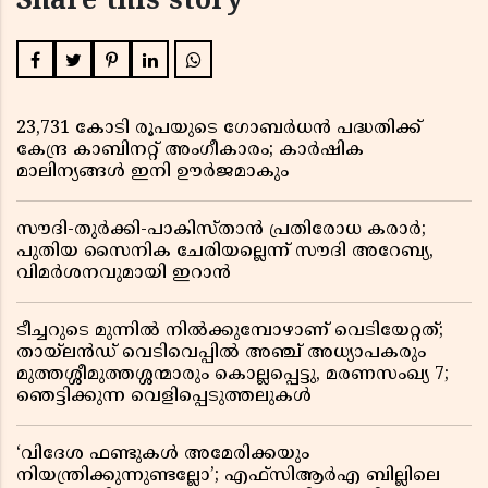
Share this story
23,731 കോടി രൂപയുടെ ഗോബർധൻ പദ്ധതിക്ക്
കേന്ദ്ര കാബിനറ്റ് അംഗീകാരം; കാർഷിക
മാലിന്യങ്ങൾ ഇനി ഊർജമാകും
സൗദി-തുർക്കി-പാകിസ്താൻ പ്രതിരോധ കരാർ;
പുതിയ സൈനിക ചേരിയല്ലെന്ന് സൗദി അറേബ്യ,
വിമർശനവുമായി ഇറാൻ
ടീച്ചറുടെ മുന്നിൽ നിൽക്കുമ്പോഴാണ് വെടിയേറ്റത്;
തായ്‌ലൻഡ് വെടിവെപ്പിൽ അഞ്ച് അധ്യാപകരും
മുത്തശ്ശീമുത്തശ്ശന്മാരും കൊല്ലപ്പെട്ടു, മരണസംഖ്യ 7;
ഞെട്ടിക്കുന്ന വെളിപ്പെടുത്തലുകൾ
‘വിദേശ ഫണ്ടുകൾ അമേരിക്കയും
നിയന്ത്രിക്കുന്നുണ്ടല്ലോ’; എഫ്സിആർഎ ബില്ലിലെ