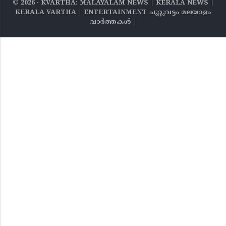
©
2026
‧ KVARTHA: MALAYALAM NEWS | KERALA NEWS |
KERALA VARTHA | ENTERTAINMENT ചുറ്റുവട്ടം മലയാളം
വാര്‍ത്തകൾ |