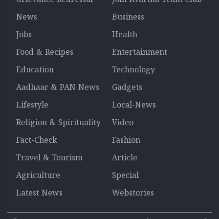
Grievance Redressal
Join Kvartha Team Club
News
Business
Jobs
Health
Food & Recipes
Entertainment
Education
Technology
Aadhaar & PAN News
Gadgets
Lifestyle
Local-News
Religion & Spirituality
Video
Fact-Check
Fashion
Travel & Tourism
Article
Agriculture
Special
Latest News
Webstories