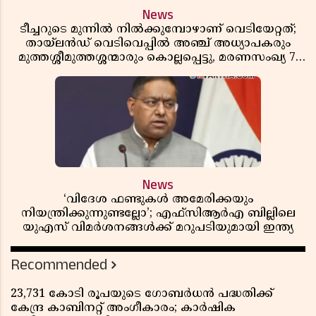
News
ടീച്ചറുടെ മുന്നിൽ നിൽക്കുമ്പോഴാണ് വെടിയേറ്റത്;
തായ്‌ലൻഡ് വെടിവെപ്പിൽ അഞ്ച് അധ്യാപകരും
മുത്തശ്ശീമുത്തശ്ശന്മാരും കൊല്ലപ്പെട്ടു, മരണസംഖ്യ 7;
ഞെട്ടിക്കുന്ന വെളിപ്പെടുത്തലുകൾ
News
‘വിദേശ ഫണ്ടുകൾ അമേരിക്കയും
നിയന്ത്രിക്കുന്നുണ്ടല്ലോ’; എഫ്സിആർഎ ബില്ലിലെ
യുഎസ് വിമർശനങ്ങൾക്ക് മറുപടിയുമായി ഇന്ത്യ
Recommended
23,731 കോടി രൂപയുടെ ഗോബർധൻ പദ്ധതിക്ക്
കേന്ദ്ര കാബിനറ്റ് അംഗീകാരം; കാർഷിക