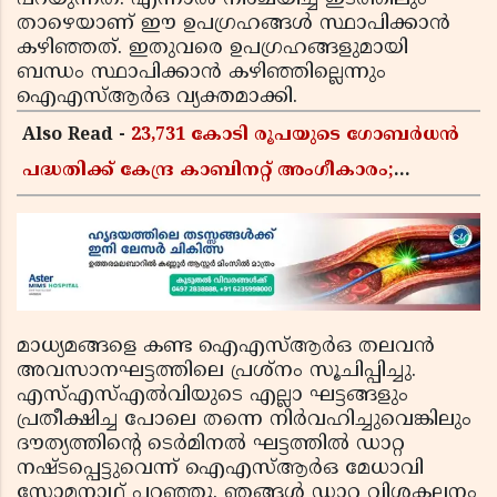
താഴെയാണ് ഈ ഉപഗ്രഹങ്ങള്‍ സ്ഥാപിക്കാന്‍
കഴിഞ്ഞത്. ഇതുവരെ ഉപഗ്രഹങ്ങളുമായി
ബന്ധം സ്ഥാപിക്കാന്‍ കഴിഞ്ഞില്ലെന്നും
ഐഎസ്ആര്‍ഒ വ്യക്തമാക്കി.
Also Read -
23,731 കോടി രൂപയുടെ ഗോബർധൻ
പദ്ധതിക്ക് കേന്ദ്ര കാബിനറ്റ് അംഗീകാരം;
കാർഷിക മാലിന്യങ്ങൾ ഇനി ഊർജമാകും
മാധ്യമങ്ങളെ കണ്ട ഐഎസ്ആര്‍ഒ തലവന്‍
അവസാനഘട്ടത്തിലെ പ്രശ്‌നം സൂചിപ്പിച്ചു.
എസ്എസ്എല്‍വിയുടെ എല്ലാ ഘട്ടങ്ങളും
പ്രതീക്ഷിച്ച പോലെ തന്നെ നിര്‍വഹിച്ചുവെങ്കിലും
ദൗത്യത്തിന്റെ ടെര്‍മിനല്‍ ഘട്ടത്തില്‍ ഡാറ്റ
നഷ്ടപ്പെട്ടുവെന്ന് ഐഎസ്ആര്‍ഒ മേധാവി
സോമനാഥ് പറഞ്ഞു. ഞങ്ങള്‍ ഡാറ്റ വിശകലനം