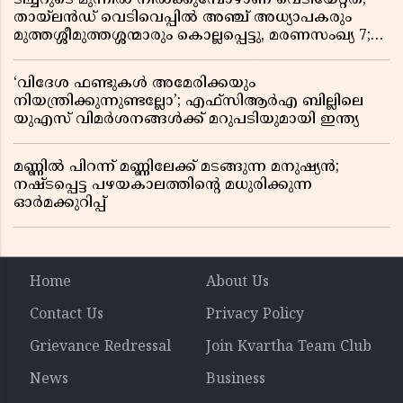
തായ്‌ലൻഡ് വെടിവെപ്പിൽ അഞ്ച് അധ്യാപകരും
മുത്തശ്ശീമുത്തശ്ശന്മാരും കൊല്ലപ്പെട്ടു, മരണസംഖ്യ 7;
ഞെട്ടിക്കുന്ന വെളിപ്പെടുത്തലുകൾ
‘വിദേശ ഫണ്ടുകൾ അമേരിക്കയും
നിയന്ത്രിക്കുന്നുണ്ടല്ലോ’; എഫ്സിആർഎ ബില്ലിലെ
യുഎസ് വിമർശനങ്ങൾക്ക് മറുപടിയുമായി ഇന്ത്യ
മണ്ണിൽ പിറന്ന് മണ്ണിലേക്ക് മടങ്ങുന്ന മനുഷ്യൻ;
നഷ്ടപ്പെട്ട പഴയകാലത്തിൻ്റെ മധുരിക്കുന്ന
ഓർമക്കുറിപ്പ്
Home
About Us
Contact Us
Privacy Policy
Grievance Redressal
Join Kvartha Team Club
News
Business