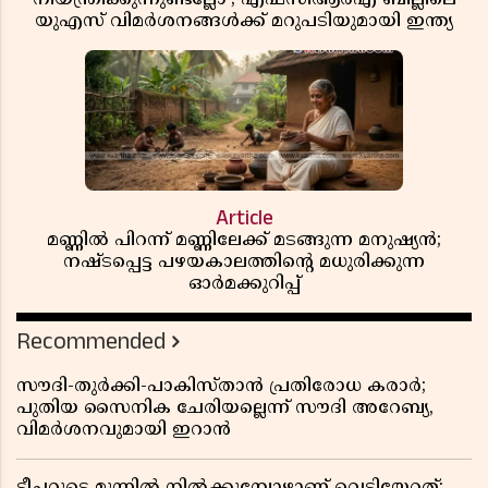
യുഎസ് വിമർശനങ്ങൾക്ക് മറുപടിയുമായി ഇന്ത്യ
Article
മണ്ണിൽ പിറന്ന് മണ്ണിലേക്ക് മടങ്ങുന്ന മനുഷ്യൻ;
നഷ്ടപ്പെട്ട പഴയകാലത്തിൻ്റെ മധുരിക്കുന്ന
ഓർമക്കുറിപ്പ്
Recommended
സൗദി-തുർക്കി-പാകിസ്താൻ പ്രതിരോധ കരാർ;
പുതിയ സൈനിക ചേരിയല്ലെന്ന് സൗദി അറേബ്യ,
വിമർശനവുമായി ഇറാൻ
ടീച്ചറുടെ മുന്നിൽ നിൽക്കുമ്പോഴാണ് വെടിയേറ്റത്;