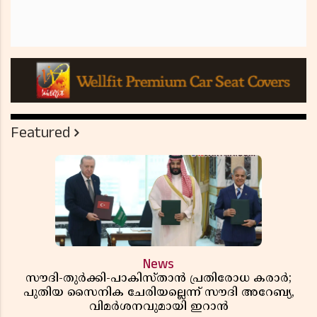
Featured
News
സൗദി-തുർക്കി-പാകിസ്താൻ പ്രതിരോധ കരാർ;
പുതിയ സൈനിക ചേരിയല്ലെന്ന് സൗദി അറേബ്യ,
വിമർശനവുമായി ഇറാൻ