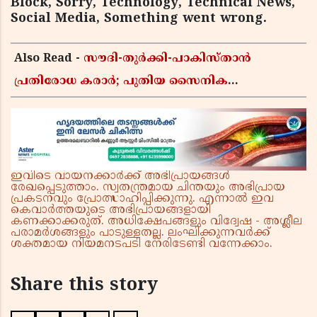
Block, Sorry, Technology, Technical News,
Social Media, Something went wrong.
Also Read -
സൗദി-തുർക്കി-പാകിസ്താൻ
പ്രതിരോധ കരാർ; പുതിയ സൈനിക
ചേരിയല്ലെന്ന് സൗദി അറേബ്യ, വിമർശനവുമായി
ഇറാൻ
ഇവിടെ വായനക്കാർക്ക് അഭിപ്രായങ്ങൾ
രേഖപ്പെടുത്താം. സ്വതന്ത്രമായ ചിന്തയും അഭിപ്രായ
പ്രകടനവും പ്രോത്സാഹിപ്പിക്കുന്നു. എന്നാൽ ഇവ
കെവാർത്തയുടെ അഭിപ്രായങ്ങളായി
കണക്കാക്കരുത്. അധിക്ഷേപങ്ങളും വിദ്വേഷ - അശ്ലീല
പരാമർശങ്ങളും പാടുള്ളതല്ല. ലംഘിക്കുന്നവർക്ക്
ശക്തമായ നിയമനടപടി നേരിടേണ്ടി വന്നേക്കാം.
Share this story