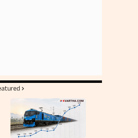
eatured