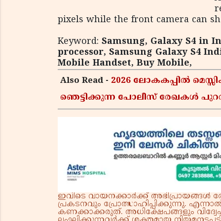
r
pixels while the front camera can s
Keyword:
Samsung, Galaxy S4 in In
processor, Samsung Galaxy S4 Ind
Mobile Handset, Buy Mobile,
Also Read -
2026 ലോകകപ്പിൽ മെസ്
ഞെട്ടിക്കുന്ന പോലീസ് രേഖകൾ പുറത
ഇവിടെ വായനക്കാർക്ക് അഭിപ്രായങ്ങൾ രേഖപ
പ്രകടനവും പ്രോത്സാഹിപ്പിക്കുന്നു. എന
കണക്കാക്കരുത്. അധിക്ഷേപങ്ങളും വിദ്വേഷ
ലംഘിക്കുന്നവർക്ക് ശക്തമായ നിയമനടപടി 