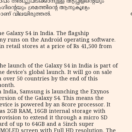
പം തിരിച്ചുപിടിക്കാനുള്ള ആപ്പിളിന്റെയും
ംഗിന്റെയും ശ്രമത്തിന്റെ ആനുകൂല്യം
ാണ് വിലയിരുത്തല്‍.
 Galaxy S4 in India. The flagship
റ
y runs on the Android operating software.
in retail stores at a price of Rs 41,500 from
he launch of the Galaxy S4 in India is part of
he device's global launch. It will go on sale
n over 50 countries by the end of this
onth.
n India, Samsung is launching the Exynos
ersion of the Galaxy S4. This means the
evice is powered by an 8core processor. It
as 2GB RAM, 16GB internal storage with
rovision to extend it through a micro SD
ard of up to 64GB and a 5inch super
MOLED screen with Full HD resolution. The