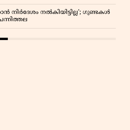
 നിർദേശം നൽകിയിട്ടില്ല'; ഗുണ്ടകൾ
ചെന്നിത്തല