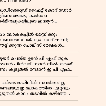
ecommended
വേറിട്ട കഥ
െഡിക്കേറ്റഡ് ഫ്രൈറ്റ് കോറിഡോർ
ൂർണസജ്ജം; കാർഗോ
െർമിനലുകളിലൂടെ ഇന്ത്യൻ
െയിൽവേയുടെ ചരക്ക് ഗതാഗതത്തിൽ
ൻ കുതിപ്പ്
026 ലോകകപ്പിൽ മെസ്സിക്കും
ൊണാൾഡോയ്ക്കും വധഭീഷണി;
െട്ടിക്കുന്ന പോലീസ് രേഖകൾ
റത്ത്
ിട്ടയർ ചെയ്ത ഉടൻ പി എഫ് തുക
ുഴുവൻ പിൻവലിക്കാൻ നിൽക്കരുത്;
ണം കൂടുതൽ നേടാൻ ഇ പി എഫ്
യുടെ നിയമം അറിയാം
7 വർഷം ജയിലിൽ! സവർക്കറല്ല,
ണ്ടേലയുമല്ല; ലോകത്തിൽ ഏറ്റവും
ൂടുതൽ കാലം തടവിൽ കഴിഞ്ഞ
ാഷ്ട്രീയ തടവുകാരൻ ഇദ്ദേഹം! ഒരു
ന്ത്യൻ സ്വാതന്ത്ര്യസമര സേനാനിയുടെ