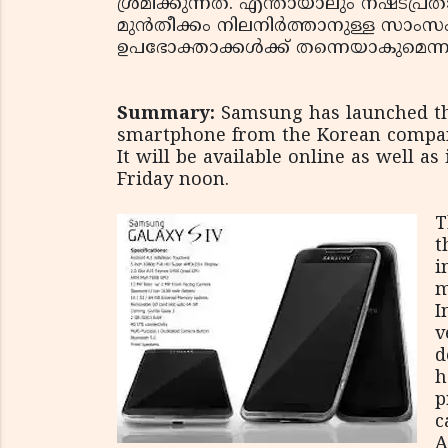
ശ്രമിക്കുന്നത്. എന്തായാലും നഷ്ടപ്രതാ
മുന്‍തീക്കം നിലനിര്‍ത്താനുള്ള സാംസ
ഉപഭോക്താക്കള്‍ക്ക് തന്നെയാകുമെന്ന
Summary:
Samsung has launched the
smartphone from the Korean compan
It will be available online as well as 
Friday noon.
T
t
i
m
I
v
d
h
p
c
A