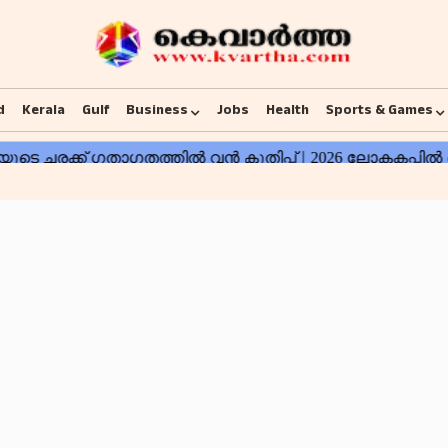
d
Kerala
Gulf
Business
Jobs
Health
Sports & Games