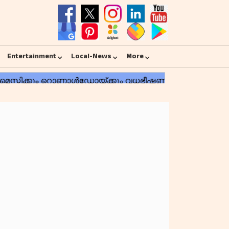
Entertainment
Local-News
More