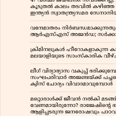
47 വർഷം ജയിലിൽ! സവർക്കറല്ല, 
കൂടുതൽ കാലം തടവിൽ കഴിഞ്ഞ രാ
ഇന്ത്യൻ സ്വാതന്ത്ര്യസമര സേനാനി
വന്ദേമാതരം നിർബന്ധമാക്കുന്നതു
ആർഎസ്എസ് അജൻഡ; സർക്കാര
ക്രിമിനലുകൾ ഹീറോകളാകുന്ന ക
മലയാളിയുടെ സാംസ്കാരിക വീഴ്ച
ലീഗ് വിദ്യാഭ്യാസ വകുപ്പ് ഭരിക്കുമ
സംഘപരിവാർ അജണ്ടയ്ക്ക് പച്ചക്ക
ക്വിസ് ചോദ്യം വിവാദമാവുമ്പോൾ
മറ്റൊരാൾക്ക് ജീവൻ നൽകി മ
വേണമായിരുന്നോ? രാജേഷിൻ്റെ
ആളിപ്പടരുന്ന ജനരോഷവും പാഠവ