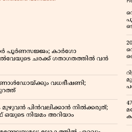
R
ഡ
പ
ട
റ
വ
2
റ
ിഡോർ പൂർണസജ്ജം; കാർഗോ
ഞ
യിൽവേയുടെ ചരക്ക് ഗതാഗതത്തിൽ വൻ
പു
റ
മ
 റൊണാൾഡോയ്ക്കും വധഭീഷണി;
പ
റത്ത്
ഒ
4
 മുഴുവൻ പിൻവലിക്കാൻ നിൽക്കരുത്;
മ
 ഒയുടെ നിയമം അറിയാം
ക
ര
ഇ