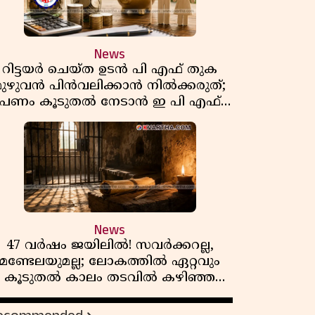
News
റിട്ടയർ ചെയ്ത ഉടൻ പി എഫ് തുക
മുഴുവൻ പിൻവലിക്കാൻ നിൽക്കരുത്;
പണം കൂടുതൽ നേടാൻ ഇ പി എഫ്
ഒയുടെ നിയമം അറിയാം
News
47 വർഷം ജയിലിൽ! സവർക്കറല്ല,
മണ്ടേലയുമല്ല; ലോകത്തിൽ ഏറ്റവും
കൂടുതൽ കാലം തടവിൽ കഴിഞ്ഞ
രാഷ്ട്രീയ തടവുകാരൻ ഇദ്ദേഹം! ഒരു
ന്ത്യൻ സ്വാതന്ത്ര്യസമര സേനാനിയുടെ