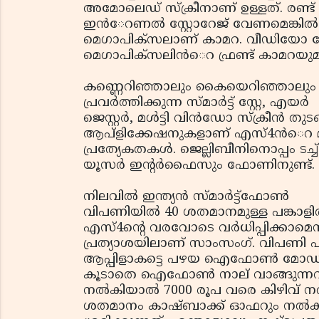
അമോലെഡ് സ്ക്രീനാണ് ഉള്ളത്. രണ്ട് 
ഇന്‍േറണല്‍ സ്റ്റോറേജ് വേണമെങ്കില്‍ 6
മെഗാപിക്സലാണ് കാമറ. വീഡിയോ കോള്
മെഗാപിക്സലിന്‍െറ ഫ്രണ്ട് കാമറയുമു
കണ്ണെറിഞ്ഞാലും കൈയെറിഞ്ഞാലും
പ്രവര്‍ത്തിക്കുന്ന സ്മാര്‍ട്ട് സ്റ്റേ, എയര്‍
ജെസ്റ്റര്‍, മള്‍ട്ടി വിന്‍ഡോ സ്ക്രീന്‍ തു
ആപ്ളിക്കേഷനുകളാണ് എസ്4ന്‍െറ മറ
പ്രത്യേകതകള്‍. ജെല്ലിബീനിനൊപ്പം ടച്ച
യൂസര്‍ ഇന്‍റര്‍ഫൈസും ഫോണിനുണ്ട്.
നിലവില്‍ ഇന്ത്യന്‍ സ്മാര്‍ട്ട്ഫോണ്‍
വിപണിയില്‍ 40 ശതമാനമുള്ള പങ്കാളി
എസ്4ന്റെ വരവോടെ വര്‍ധിപ്പിക്കാമെന
പ്രത്യാശയിലാണ് സാംസംഗ്. വിപണി പിടി
ആപ്പിളാകട്ടെ പഴയ ഐഫോണ്‍ മോഡലുകള
കൂടാതെ ഐഫോണ്‍ നാല് വാങ്ങുന്നവര്‍
നല്‍കിയാല്‍ 7000 രൂപ വരെ കിഴിവ് 
ശതമാനം കാഷ്ബാക്ക് ഓഫറും നല്‍ക