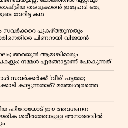
മണ്ടേലയുമല്ല; ലോകത്തിൽ ഏറ്റവും
വ
ഷ്ട്രീയ തടവുകാരൻ ഇദ്ദേഹം! ഒരു
യുടെ വേറിട്ട കഥ
ം സവർക്കറെ പുകഴ്ത്തുന്നതും
ിനെതിരെ പിണറായി വിജയൻ
ാലം; അർജുൻ ആയങ്കിമാരും
കളും; നമ്മൾ എങ്ങോട്ടാണ് പോകുന്നത്
്പോൾ സവർക്കർക്ക് 'വീർ' പട്ടമോ;
ൊടി കാട്ടുന്നതാര്? മഞ്ചേശ്വരത്തെ
ടങ്ങിയ ഹീറോയോട് ഈ അവഗണന
 ഭൗതിക ശരീരത്തോടുള്ള അനാദരവിൽ
ും