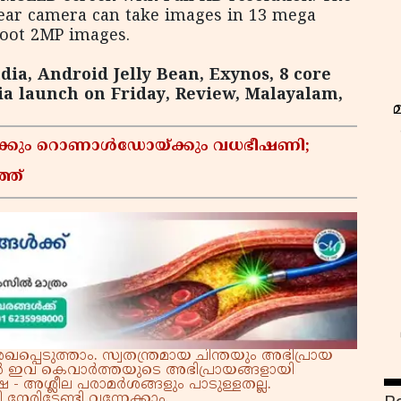
ear camera can take images in 13 mega
hoot 2MP images.
dia, Android Jelly Bean, Exynos, 8 core
ia launch on Friday, Review, Malayalam,
സിക്കും റൊണാൾഡോയ്ക്കും വധഭീഷണി;
്ത്
്പെടുത്താം. സ്വതന്ത്രമായ ചിന്തയും അഭിപ്രായ
്നാൽ ഇവ കെവാർത്തയുടെ അഭിപ്രായങ്ങളായി
 - അശ്ലീല പരാമർശങ്ങളും പാടുള്ളതല്ല.
ഇ
നേരിടേണ്ടി വന്നേക്കാം.