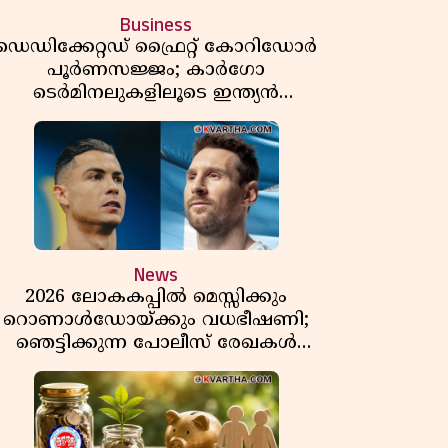
Business
ഡെഡിക്കേറ്റഡ് ഫ്രൈറ്റ് കോറിഡോർ
പൂർണസജ്ജം; കാർഗോ
ടെർമിനലുകളിലൂടെ ഇന്ത്യൻ
െയിൽവേയുടെ ചരക്ക് ഗതാഗതത്തിൽ
വൻ കുതിപ്പ്
News
2026 ലോകകപ്പിൽ മെസ്സിക്കും
റൊണാൾഡോയ്ക്കും വധഭീഷണി;
ഞെട്ടിക്കുന്ന പോലീസ് രേഖകൾ
പുറത്ത്