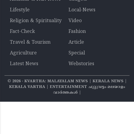
Lifestyle
Local-News
Religion & Spirituality
Video
Fact-Check
Fashion
Travel & Tourism
Article
Agriculture
Special
Latest News
Webstories
©
2026
‧ KVARTHA: MALAYALAM NEWS | KERALA NEWS |
KERALA VARTHA | ENTERTAINMENT ചുറ്റുവട്ടം മലയാളം
വാര്‍ത്തകൾ |