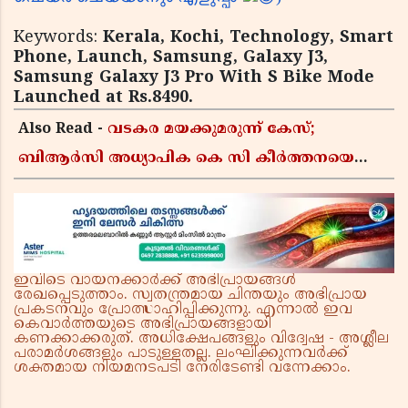
Keywords:
Kerala, Kochi, Technology, Smart
Phone, Launch, Samsung, Galaxy J3,
Samsung Galaxy J3 Pro With S Bike Mode
Launched at Rs.8490.
Also Read -
വടകര മയക്കുമരുന്ന് കേസ്;
ബിആർസി അധ്യാപിക കെ സി കീർത്തനയെ
പോലീസ് കസ്റ്റഡിയിൽ വിട്ടു
ഇവിടെ വായനക്കാർക്ക് അഭിപ്രായങ്ങൾ
രേഖപ്പെടുത്താം. സ്വതന്ത്രമായ ചിന്തയും അഭിപ്രായ
പ്രകടനവും പ്രോത്സാഹിപ്പിക്കുന്നു. എന്നാൽ ഇവ
കെവാർത്തയുടെ അഭിപ്രായങ്ങളായി
കണക്കാക്കരുത്. അധിക്ഷേപങ്ങളും വിദ്വേഷ - അശ്ലീല
പരാമർശങ്ങളും പാടുള്ളതല്ല. ലംഘിക്കുന്നവർക്ക്
ശക്തമായ നിയമനടപടി നേരിടേണ്ടി വന്നേക്കാം.