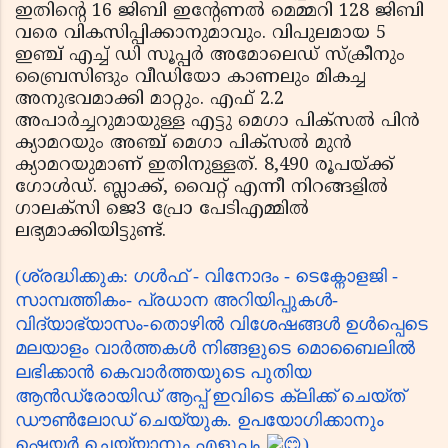
ഇതിന്റെ 16 ജിബി ഇന്റേണല്‍ മെമ്മറി 128 ജിബി
വരെ വികസിപ്പിക്കാനുമാവും. വിപുലമായ 5
ഇഞ്ച് എച്ച് ഡി സൂപ്പര്‍ അമോലെഡ് സ്‌ക്രീനും
ബ്രൈസിങും വീഡിയോ കാണലും മികച്ച
അനുഭവമാക്കി മാറ്റും. എഫ് 2.2
അപാര്‍ച്ചറുമായുള്ള എട്ടു മെഗാ പിക്‌സല്‍ പിന്‍
ക്യാമറയും അഞ്ച് മെഗാ പിക്‌സല്‍ മുന്‍
ക്യാമറയുമാണ് ഇതിനുള്ളത്. 8,490 രൂപയ്ക്ക്
ഗോള്‍ഡ്. ബ്ലാക്ക്, വൈറ്റ് എന്നീ നിറങ്ങളില്‍
ഗാലക്‌സി ജെ3 പ്രോ പേടിഎമ്മില്‍
ലഭ്യമാക്കിയിട്ടുണ്ട്.
(ശ്രദ്ധിക്കുക: ഗൾഫ് - വിനോദം - ടെക്നോളജി -
സാമ്പത്തികം- പ്രധാന അറിയിപ്പുകൾ-
വിദ്യാഭ്യാസം-തൊഴിൽ വിശേഷങ്ങൾ ഉൾപ്പെടെ
മലയാളം വാർത്തകൾ നിങ്ങളുടെ മൊബൈലിൽ
ലഭിക്കാൻ കെവാർത്തയുടെ പുതിയ
ആൻഡ്രോയിഡ് ആപ്പ് ഇവിടെ ക്ലിക്ക് ചെയ്ത്
ഡൗൺലോഡ് ചെയ്യുക. ഉപയോഗിക്കാനും
ഷെയർ ചെയ്യാനും എളുപ്പം
)