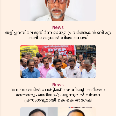
News
തളിപ്പറമ്പിലെ മുതിർന്ന മാധ്യമ പ്രവർത്തകൻ ബി എ
അലി മൊഗ്രാൽ നിര്യാതനായി
News
‘വേണമെങ്കിൽ പാർട്ടിക്ക് ഷെഡിൻ്റെ അടിത്തറ
മാന്താനും അറിയാം’; പയ്യന്നൂരിൽ വിവാദ
പ്രസംഗവുമായി കെ കെ രാഗേഷ്