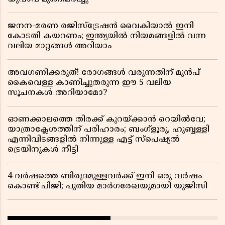
ജനന-മരണ രജിസ്ട്രേഷൻ വൈകിയാൽ ഇനി
കോടതി കയറണം; ഇന്ത്യയിൽ നിയമങ്ങളിൽ വന്ന
വലിയ മാറ്റങ്ങൾ അറിയാം
അവഗണിക്കരുത്! രോഗങ്ങൾ വരുന്നതിന് മുൻപ്
കൈവെള്ള കാണിച്ചുതരുന്ന ഈ 5 വലിയ
സൂചനകൾ അറിയാമോ?
ഓണക്കാലത്തെ തിരക്ക് കുറയ്ക്കാൻ റെയിൽവേ;
യാത്രാക്ലേശത്തിന് പരിഹാരം; ബംഗ്ളൂരു, ഹുബ്ബള്ളി
എന്നിവിടങ്ങളിൽ നിന്നുള്ള എട്ട് സ്പെഷ്യൽ
ട്രെയിനുകൾ നീട്ടി
4 വർഷത്തെ ബിരുദമുള്ളവർക്ക് ഇനി ഒരു വർഷം
കൊണ്ട് പിജി; പുതിയ മാർഗരേഖയുമായി യുജിസി