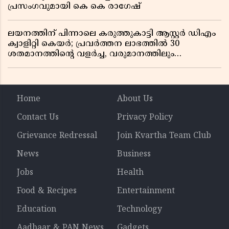
പ്രസംഗവുമായി കെ കെ രാഗേഷ്
ലയനത്തിന് പിന്നാലെ കരുത്തുകാട്ടി ആസ്റ്റർ ഡിഎം
ക്വാളിറ്റി കെയർ; പ്രവർത്തന ലാഭത്തിൽ 30
ശതമാനത്തിൻ്റെ വളർച്ച, വരുമാനത്തിലും
ലാഭത്തിലും വൻ കുതിപ്പ് രേഖപ്പെടുത്തി ആദ്യ പാദ
റിപ്പോർട്ട് പുറത്ത്
Home
About Us
Contact Us
Privacy Policy
Grievance Redressal
Join Kvartha Team Club
News
Business
Jobs
Health
Food & Recipes
Entertainment
Education
Technology
Aadhaar & PAN News
Gadgets