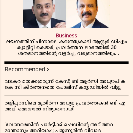
Business
ലയനത്തിന് പിന്നാലെ കരുത്തുകാട്ടി ആസ്റ്റർ ഡിഎം
ക്വാളിറ്റി കെയർ; പ്രവർത്തന ലാഭത്തിൽ 30
ശതമാനത്തിൻ്റെ വളർച്ച, വരുമാനത്തിലും
ലാഭത്തിലും വൻ കുതിപ്പ് രേഖപ്പെടുത്തി ആദ്യ പാദ
റിപ്പോർട്ട് പുറത്ത്
Recommended
വടകര മയക്കുമരുന്ന് കേസ്; ബിആർസി അധ്യാപിക
കെ സി കീർത്തനയെ പോലീസ് കസ്റ്റഡിയിൽ വിട്ടു
തളിപ്പറമ്പിലെ മുതിർന്ന മാധ്യമ പ്രവർത്തകൻ ബി എ
അലി മൊഗ്രാൽ നിര്യാതനായി
‘വേണമെങ്കിൽ പാർട്ടിക്ക് ഷെഡിൻ്റെ അടിത്തറ
മാന്താനും അറിയാം’; പയ്യന്നൂരിൽ വിവാദ