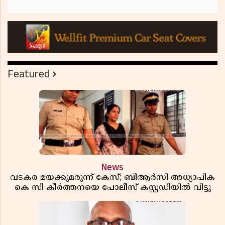
Featured
News
വടകര മയക്കുമരുന്ന് കേസ്; ബിആർസി അധ്യാപിക
കെ സി കീർത്തനയെ പോലീസ് കസ്റ്റഡിയിൽ വിട്ടു