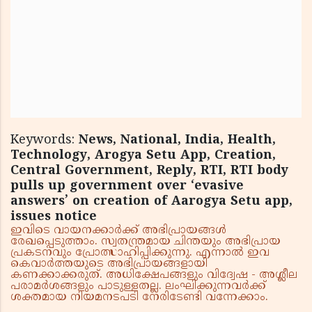
Keywords:
News, National, India, Health,
Technology, Arogya Setu App, Creation,
Central Government, Reply, RTI, RTI body
pulls up government over ‘evasive
answers’ on creation of Aarogya Setu app,
issues notice
ഇവിടെ വായനക്കാർക്ക് അഭിപ്രായങ്ങൾ
രേഖപ്പെടുത്താം. സ്വതന്ത്രമായ ചിന്തയും അഭിപ്രായ
പ്രകടനവും പ്രോത്സാഹിപ്പിക്കുന്നു. എന്നാൽ ഇവ
കെവാർത്തയുടെ അഭിപ്രായങ്ങളായി
കണക്കാക്കരുത്. അധിക്ഷേപങ്ങളും വിദ്വേഷ - അശ്ലീല
പരാമർശങ്ങളും പാടുള്ളതല്ല. ലംഘിക്കുന്നവർക്ക്
ശക്തമായ നിയമനടപടി നേരിടേണ്ടി വന്നേക്കാം.