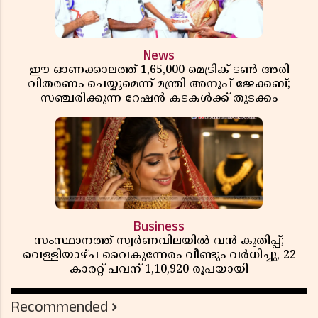
News
ഈ ഓണക്കാലത്ത് 1,65,000 മെട്രിക് ടൺ അരി
വിതരണം ചെയ്യുമെന്ന് മന്ത്രി അനൂപ് ജേക്കബ്;
സഞ്ചരിക്കുന്ന റേഷൻ കടകൾക്ക് തുടക്കം
Business
സംസ്ഥാനത്ത് സ്വർണവിലയിൽ വൻ കുതിപ്പ്;
വെള്ളിയാഴ്ച വൈകുന്നേരം വീണ്ടും വർധിച്ചു, 22
കാരറ്റ് പവന് 1,10,920 രൂപയായി
Recommended