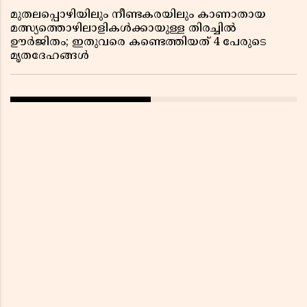
മുതലപ്പൊഴിയിലും നീണ്ടകരയിലും കാണാതായ
മത്സ്യത്തൊഴിലാളികൾക്കായുള്ള തിരച്ചിൽ
ഊർജിതം; ഇതുവരെ കണ്ടെത്തിയത് 4 പേരുടെ
മൃതദേഹങ്ങൾ