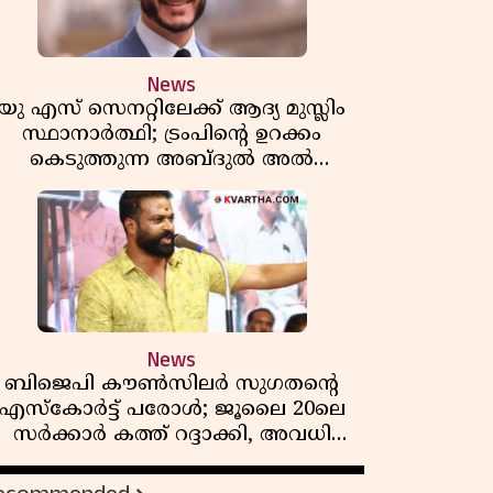
News
യു എസ് സെനറ്റിലേക്ക് ആദ്യ മുസ്ലിം
സ്ഥാനാർത്ഥി; ട്രംപിന്റെ ഉറക്കം
കെടുത്തുന്ന അബ്ദുൽ അൽ
സയ്യിദിന്റെ രാഷ്ട്രീയ തരംഗം!
'അവസാന റിപ്പബ്ലിക്കൻ
പ്രസിഡന്റാകുമോ ട്രംപ്?'
News
ബിജെപി കൗൺസിലർ സുഗതന്റെ
എസ്‌കോർട്ട് പരോൾ; ജൂലൈ 20ലെ
സർക്കാർ കത്ത് റദ്ദാക്കി, അവധി
യലിലെ വീഴ്ചകളിൽ മുഖ്യമന്ത്രിയുടെ
ഫീസ് അന്വേഷണത്തിന് ഉത്തരവിട്ടു