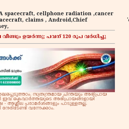
 spacecraft, cellphone radiation ,cancer
acecraft, claims , Android,Chief
ey,
ഉ
വീണ്ടും ഉയർന്നു; പവന് 120 രൂപ വര്‍ധിച്ചു
്പെടുത്താം. സ്വതന്ത്രമായ ചിന്തയും അഭിപ്രായ
്നാൽ ഇവ കെവാർത്തയുടെ അഭിപ്രായങ്ങളായി
 - അശ്ലീല പരാമർശങ്ങളും പാടുള്ളതല്ല.
നേരിടേണ്ടി വന്നേക്കാം.
സ