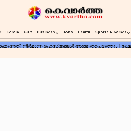
d
Kerala
Gulf
Business
Jobs
Health
Sports & Games