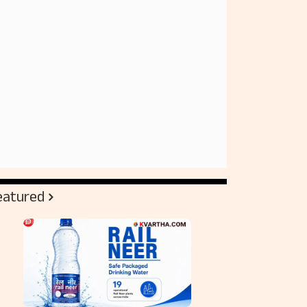
eatured