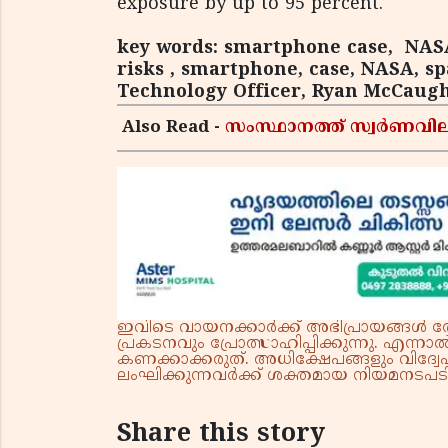
exposure by up to 95 percent.
key words: smartphone case, NASA
risks , smartphone, case, NASA, sp
Technology Officer, Ryan McCaugh
Also Read -
സംസ്ഥാനത്ത് സ്വര്‍ണവില 
ഇവിടെ വായനക്കാർക്ക് അഭിപ്രായങ്ങൾ രേഖപ
പ്രകടനവും പ്രോത്സാഹിപ്പിക്കുന്നു. എന
കണക്കാക്കരുത്. അധിക്ഷേപങ്ങളും വിദ്വേഷ
ലംഘിക്കുന്നവർക്ക് ശക്തമായ നിയമനടപടി 
Share this story