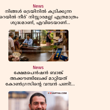
News
നിങ്ങൾ ട്രെയിനിൽ കുടിക്കുന്ന
'റെയിൽ നീർ' നിസ്സാരമല്ല! എത്രമാത്രം
ശുദ്ധമാണ്, എവിടെയാണ്
ണ്ടാക്കുന്നത്? നിർമാണ രഹസ്യങ്ങൾ
അത്ഭുതപ്പെടുത്തും
News
ക്ഷേമപെൻഷൻ ബാങ്ക്
അക്കൗണ്ടിലേക്ക് മാറ്റിയത്
കോൺഗ്രസിന്റെ വമ്പൻ പണി!
സഹകരണ സംഘങ്ങളെ
ഒഴിവാക്കുമ്പോൾ വലിയ തിരിച്ചടി
ിപിഎമ്മിന്? നഷ്ടമാകുന്നത് ജനകീയ
അടിത്തറ!