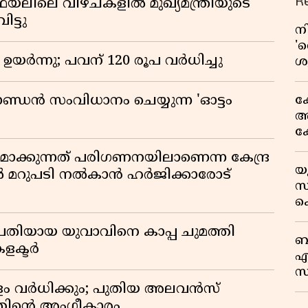
R
ഫയലിലെ വീഴ്ചകളിൽ മുഖ്യമന്ത്രിയുടെ
ട്ടു
ന
'റ
ഉയർന്നു; പവന് 120 രൂപ വര്‍ധിച്ചു
ശ
ഉ
അ
ക
ാണ്ഡൻ സംവിധാനം ചെയ്യുന്ന 'ഓട്ടം
അക
ക
സ
ിതമാക്കുന്നത് പരിഗണനയിലാണെന്ന കേന്ദ്ര
ഒ
യ
ിൽ മറുപടി നൽകാൻ ഹർജിക്കാരോട്
സ
സ്
അ
ക
സയ
രതിയായ യുവാവിനെ കാപ്പ ചുമത്തി
'
ബ
കളക്ടർ
പ്
എ
സ
ഫ
പളം വർധിക്കും; പുതിയ അലവൻസ്
ഓ
്തിൻ്റെ അംഗീകാരം