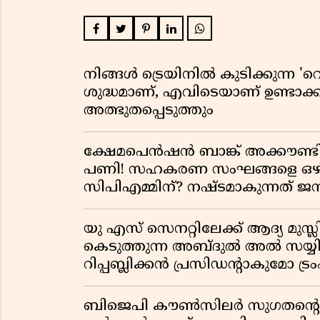
നിങ്ങൾ ട്രെയിനിൽ കുടിക്കുന്ന 'റെ
ശുദ്ധമാണ്, എവിടെയാണ് ഉണ്ടാക്
അത്ഭുതപ്പെടുത്തും
ക്ഷേമപെൻഷൻ ബാങ്ക് അക്കൗണ്ടില
പണി! സഹകരണ സംഘങ്ങളെ ഒഴിവാ
സിപിഎമ്മിന്? നഷ്ടമാകുന്നത് 
യു എസ് സെനറ്റിലേക്ക് ആദ്യ മുസ്ലി
കെടുത്തുന്ന അബ്ദുൽ അൽ സയ്യി
റിപ്പബ്ലിക്കൻ പ്രസിഡന്റാകുമോ ട്രംപ
ബിജെപി കൗൺസിലർ സുഗതന്റെ 