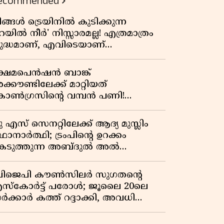
ecommended
ിങ്ങൾ ട്രെയിനിൽ കുടിക്കുന്ന
െയിൽ നീർ' നിസ്സാരമല്ല! എത്രമാത്രം
ുദ്ധമാണ്, എവിടെയാണ്
ണ്ടാക്കുന്നത്? നിർമാണ രഹസ്യങ്ങൾ
ത്ഭുതപ്പെടുത്തും
്ഷേമപെൻഷൻ ബാങ്ക്
്കൗണ്ടിലേക്ക് മാറ്റിയത്
ോൺഗ്രസിന്റെ വമ്പൻ പണി!
ഹകരണ സംഘങ്ങളെ
ഴിവാക്കുമ്പോൾ വലിയ തിരിച്ചടി
ു എസ് സെനറ്റിലേക്ക് ആദ്യ മുസ്ലിം
ിപിഎമ്മിന്? നഷ്ടമാകുന്നത് ജനകീയ
ഥാനാർത്ഥി; ട്രംപിന്റെ ഉറക്കം
ടിത്തറ!
െടുത്തുന്ന അബ്ദുൽ അൽ
്യിദിന്റെ രാഷ്ട്രീയ തരംഗം!
അവസാന റിപ്പബ്ലിക്കൻ
ിജെപി കൗൺസിലർ സുഗതന്റെ
രസിഡന്റാകുമോ ട്രംപ്?'
സ്‌കോർട്ട് പരോൾ; ജൂലൈ 20ലെ
ർക്കാർ കത്ത് റദ്ദാക്കി, അവധി
യലിലെ വീഴ്ചകളിൽ മുഖ്യമന്ത്രിയുടെ
ഫീസ് അന്വേഷണത്തിന് ഉത്തരവിട്ടു