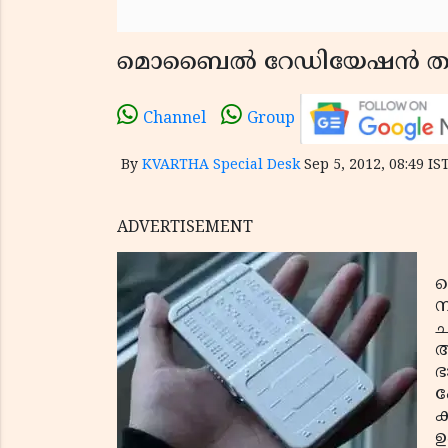
മൊബൈല്‍ റേഡിയേഷന്‍ തടയു
Channel
Group
By
KVARTHA Special Desk
Sep 5, 2012, 08:49 IS
ADVERTISEMENT
മ
ന
ച
അ
ഭ
ഫ
ക
ഉ