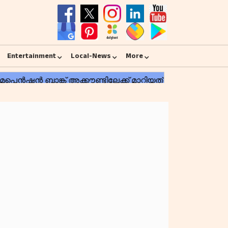
Entertainment
Local-News
More