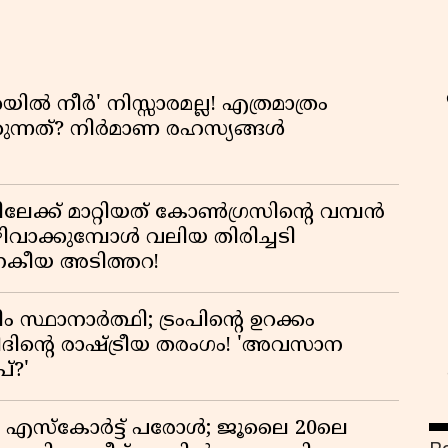
യിൽ നീർ' നിസ്സാരമല്ല! എത്രമാത്രം
കുന്നത്? നിർമാണ രഹസ്യങ്ങൾ
േക്ക് മാറ്റിയത് കോൺഗ്രസിന്റെ വമ്പൻ
ക്കുമ്പോൾ വലിയ തിരിച്ചടി
ജനകീയ അടിത്തറ!
ം സ്ഥാനാർത്ഥി; ട്രംപിന്റെ ഉറക്കം
ദിന്റെ രാഷ്ട്രീയ തരംഗം! 'അവസാന
്?'
ഫ
എസ്‌കോർട്ട് പരോൾ; ജൂലൈ 20ലെ
ഓ