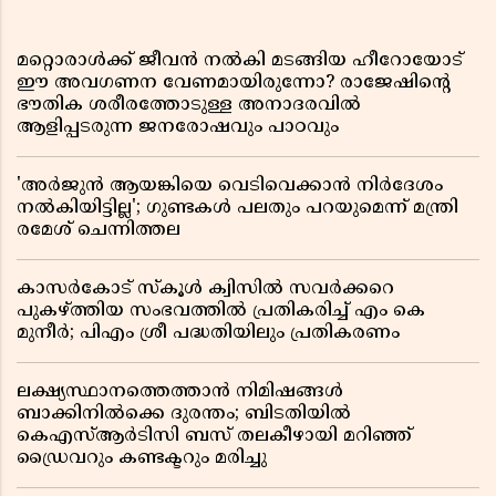
മറ്റൊരാൾക്ക് ജീവൻ നൽകി മടങ്ങിയ ഹീറോയോട്
ഈ അവഗണന വേണമായിരുന്നോ? രാജേഷിൻ്റെ
ഭൗതിക ശരീരത്തോടുള്ള അനാദരവിൽ
ആളിപ്പടരുന്ന ജനരോഷവും പാഠവും
'അർജുൻ ആയങ്കിയെ വെടിവെക്കാൻ നിർദേശം
നൽകിയിട്ടില്ല'; ഗുണ്ടകൾ പലതും പറയുമെന്ന് മന്ത്രി
രമേശ് ചെന്നിത്തല
കാസർകോട് സ്കൂൾ ക്വിസിൽ സവർക്കറെ
പുകഴ്ത്തിയ സംഭവത്തിൽ പ്രതികരിച്ച് എം കെ
മുനീർ; പിഎം ശ്രീ പദ്ധതിയിലും പ്രതികരണം
ലക്ഷ്യസ്ഥാനത്തെത്താൻ നിമിഷങ്ങൾ
ബാക്കിനിൽക്കെ ദുരന്തം; ബിടതിയിൽ
കെഎസ്ആർടിസി ബസ് തലകീഴായി മറിഞ്ഞ്
ഡ്രൈവറും കണ്ടക്ടറും മരിച്ചു