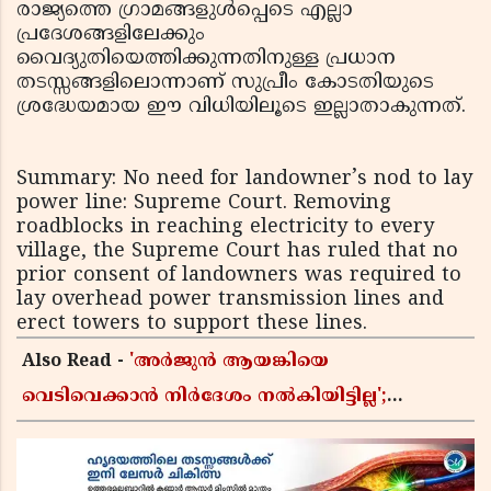
രാജ്യത്തെ ഗ്രാമങ്ങളുൾപ്പെടെ എല്ലാ
പ്രദേശങ്ങളിലേക്കും
വൈദ്യുതിയെത്തിക്കുന്നതിനുള്ള പ്രധാന
തടസ്സങ്ങളിലൊന്നാണ് സുപ്രീം കോടതിയുടെ
ശ്രദ്ധേയമായ ഈ വിധിയിലൂടെ ഇല്ലാതാകുന്നത്.
Summary: No need for landowner’s nod to lay
power line: Supreme Court. Removing
roadblocks in reaching electricity to every
village, the Supreme Court has ruled that no
prior consent of landowners was required to
lay overhead power transmission lines and
erect towers to support these lines.
Also Read -
'അർജുൻ ആയങ്കിയെ
വെടിവെക്കാൻ നിർദേശം നൽകിയിട്ടില്ല';
ഗുണ്ടകൾ പലതും പറയുമെന്ന് മന്ത്രി രമേശ്
ചെന്നിത്തല