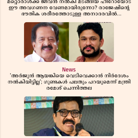
മറ്റൊരാൾക്ക് ജീവൻ നൽകി മടങ്ങിയ ഹീറോയോട്
ഈ അവഗണന വേണമായിരുന്നോ? രാജേഷിൻ്റെ
ഭൗതിക ശരീരത്തോടുള്ള അനാദരവിൽ
ആളിപ്പടരുന്ന ജനരോഷവും പാഠവും
News
'അർജുൻ ആയങ്കിയെ വെടിവെക്കാൻ നിർദേശം
നൽകിയിട്ടില്ല'; ഗുണ്ടകൾ പലതും പറയുമെന്ന് മന്ത്രി
രമേശ് ചെന്നിത്തല