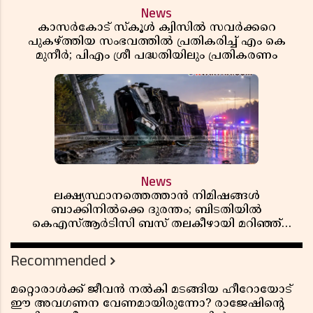
News
കാസർകോട് സ്കൂൾ ക്വിസിൽ സവർക്കറെ
പുകഴ്ത്തിയ സംഭവത്തിൽ പ്രതികരിച്ച് എം കെ
മുനീർ; പിഎം ശ്രീ പദ്ധതിയിലും പ്രതികരണം
News
ലക്ഷ്യസ്ഥാനത്തെത്താൻ നിമിഷങ്ങൾ
ബാക്കിനിൽക്കെ ദുരന്തം; ബിടതിയിൽ
കെഎസ്ആർടിസി ബസ് തലകീഴായി മറിഞ്ഞ്
ഡ്രൈവറും കണ്ടക്ടറും മരിച്ചു
Recommended
മറ്റൊരാൾക്ക് ജീവൻ നൽകി മടങ്ങിയ ഹീറോയോട്
ഈ അവഗണന വേണമായിരുന്നോ? രാജേഷിൻ്റെ