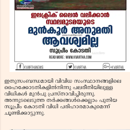
ഇതുസംബന്ധമായി വിവിധ സംസ്ഥാനങ്ങളിലെ
ഹൈക്കോടതികളിൽനിന്നു പലരീതിയിലുള്ള
വിധികൾ മുൻപു പ്രസ്താവിച്ചിരുന്നു.
അന്നുടലെടുത്ത തർക്കങ്ങൾക്കെല്ലാം പുതിയ
സൂപ്രീം കോടതി വിധി പരിഹാരമാകുമെന്ന്
ചൂണ്ടിക്കാട്ടുന്നു.