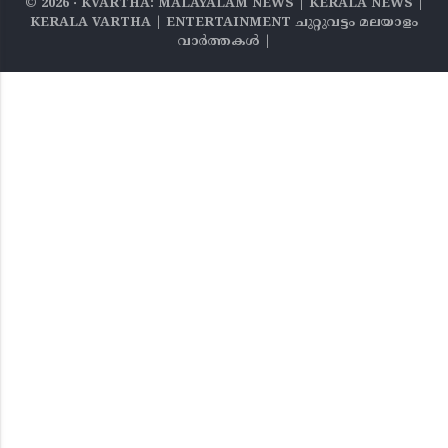
©
2026
‧ KVARTHA: MALAYALAM NEWS | KERALA NEWS |
KERALA VARTHA | ENTERTAINMENT ചുറ്റുവട്ടം മലയാളം
വാര്‍ത്തകൾ |