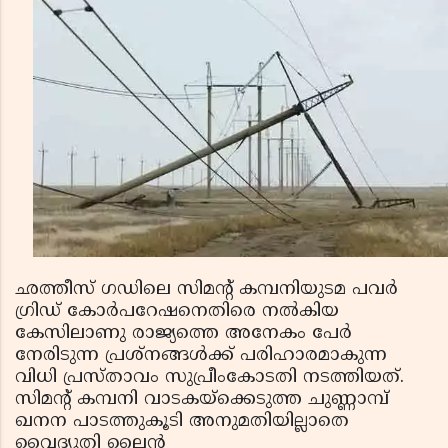
ഛത്തീസ് ഗഡിലെ സിമന്റ് കമ്പനിയുടമ പവർ
ഗ്രിഡ് കോർപറേഷനെതിരെ നൽകിയ
കേസിലാണു രാജ്യത്തെ അനേകം പേർ
നേരിടുന്ന പ്രശ്നങ്ങൾക്ക് പരിഹാരമാകുന്ന
വിധി പ്രസ്താവം സുപ്രീംകോടതി നടത്തിയത്.
സിമന്റ് കമ്പനി വാടകയ്ക്കെടുത്ത ചുണ്ണാമ്പ്
ഖനന പാടത്തുകൂടി അനുമതിയില്ലാതെ
വൈദ്യുതി ലൈൻ