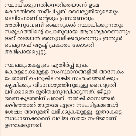
സ്ഥാപിക്കുന്നതിനെതിരെയാണ് ഉടമ
കോടതിയെ സമീപിച്ചത്. വൈദ്യുതിയുടെയും
ടെലിഫോണിന്റെയും പ്രസരണവും
അതിനുവേണ്ടി ലൈനുകൾ സ്ഥാപിക്കുന്നതും
സമൂഹത്തിന്റെ പൊതുവായ ആവശ്യമാണെന്നും
ഇത് തടയാൻ അനുവദിക്കരുതെന്നും ഇന്ത്യൻ
ടെലഗ്രാഫ് ആക്ട് പ്രകാരം കോടതി
അഭിപ്രായപ്പെട്ടു.
സ്ഥലമുടമകളുടെ എതിർപ്പ് മൂലം
കേരളമടക്കമുള്ള സംസ്ഥാനങ്ങളിൽ അനേകം
പേരാണ് ചെറുകിട-വങ്കിട സംരംഭങ്ങൾക്കും
കൃഷിക്കും വീട്ടാവശ്യത്തിനുമുള്ള വൈദ്യുതി
ലഭിക്കാതെ ദുരിതമനുഭവിക്കുന്നത്. ജില്ലാ
ഭരണകൂടത്തിന് പരാതി നൽകി മാസങ്ങൾ
കഴിഞ്ഞാൽ മാത്രമേ ഏറെ നടപടിക്രമങ്ങൾ
ശേഷം അനുമതി ലഭിക്കുകയുള്ളൂ. ഇതാകട്ടെ
സാധാണക്കാരന് വലിയ സമയ നഷ്ടമാണ്
ഉണ്ടാക്കുന്നത്.