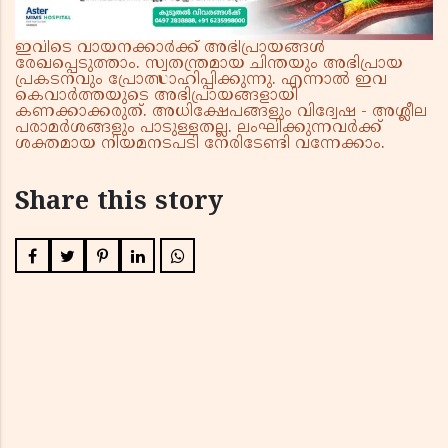
ഇവിടെ വായനക്കാർക്ക് അഭിപ്രായങ്ങൾ
രേഖപ്പെടുത്താം. സ്വതന്ത്രമായ ചിന്തയും അഭിപ്രായ
പ്രകടനവും പ്രോത്സാഹിപ്പിക്കുന്നു. എന്നാൽ ഇവ
കെവാർത്തയുടെ അഭിപ്രായങ്ങളായി
കണക്കാക്കരുത്. അധിക്ഷേപങ്ങളും വിദ്വേഷ - അശ്ലീല
പരാമർശങ്ങളും പാടുള്ളതല്ല. ലംഘിക്കുന്നവർക്ക്
ശക്തമായ നിയമനടപടി നേരിടേണ്ടി വന്നേക്കാം.
Share this story