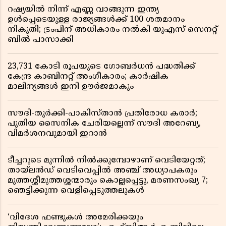
റഷ്യയിൽ നിന്ന് എണ്ണ വാങ്ങുന്ന ഇന്ത്യ
ഉൾപ്പെടെയുള്ള രാജ്യങ്ങൾക്ക് 100 ശതമാനം
നികുതി; ട്രംപിന് അധികാരം നൽകി യുഎസ് സെനറ്റ്
ബിൽ പാസാക്കി
23,731 കോടി രൂപയുടെ ഗോബർധൻ പദ്ധതിക്ക്
കേന്ദ്ര കാബിനറ്റ് അംഗീകാരം; കാർഷിക
മാലിന്യങ്ങൾ ഇനി ഊർജമാകും
സൗദി-തുർക്കി-പാകിസ്താൻ പ്രതിരോധ കരാർ;
പുതിയ സൈനിക ചേരിയല്ലെന്ന് സൗദി അറേബ്യ,
വിമർശനവുമായി ഇറാൻ
ടീച്ചറുടെ മുന്നിൽ നിൽക്കുമ്പോഴാണ് വെടിയേറ്റത്;
തായ്‌ലൻഡ് വെടിവെപ്പിൽ അഞ്ച് അധ്യാപകരും
മുത്തശ്ശീമുത്തശ്ശന്മാരും കൊല്ലപ്പെട്ടു, മരണസംഖ്യ 7;
ഞെട്ടിക്കുന്ന വെളിപ്പെടുത്തലുകൾ
‘വിദേശ ഫണ്ടുകൾ അമേരിക്കയും