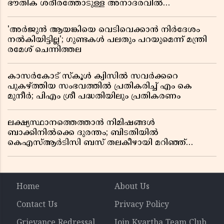
ഭൗതിക ശരീരത്തോടുള്ള അനാദരവിൽ
ആളിപ്പടരുന്ന ജനരോഷവും പാഠവും
'അർജുൻ ആയങ്കിയെ വെടിവെക്കാൻ നിർദേശം
നൽകിയിട്ടില്ല'; ഗുണ്ടകൾ പലതും പറയുമെന്ന് മന്ത്രി
രമേശ് ചെന്നിത്തല
കാസർകോട് സ്കൂൾ ക്വിസിൽ സവർക്കറെ
പുകഴ്ത്തിയ സംഭവത്തിൽ പ്രതികരിച്ച് എം കെ
മുനീർ; പിഎം ശ്രീ പദ്ധതിയിലും പ്രതികരണം
ലക്ഷ്യസ്ഥാനത്തെത്താൻ നിമിഷങ്ങൾ
ബാക്കിനിൽക്കെ ദുരന്തം; ബിടതിയിൽ
കെഎസ്ആർടിസി ബസ് തലകീഴായി മറിഞ്ഞ്
ഡ്രൈവറും കണ്ടക്ടറും മരിച്ചു
Home
About Us
Contact Us
Privacy Policy
Grievance Redressal
Join Kvartha Team Club