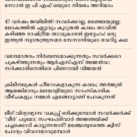
നേടാൻ ഇ പി എഫ് ഒയുടെ നിയമം അറിയാം
47 വർഷം ജയിലിൽ! സവർക്കറല്ല, മണ്ടേലയുമല്ല;
ലോകത്തിൽ ഏറ്റവും കൂടുതൽ കാലം തടവിൽ
കഴിഞ്ഞ രാഷ്ട്രീയ തടവുകാരൻ ഇദ്ദേഹം! ഒരു
ഇന്ത്യൻ സ്വാതന്ത്ര്യസമര സേനാനിയുടെ വേറിട്ട കഥ
വന്ദേമാതരം നിർബന്ധമാക്കുന്നതും സവർക്കറെ
പുകഴ്ത്തുന്നതും ആർഎസ്എസ് അജൻഡ;
സർക്കാരിനെതിരെ പിണറായി വിജയൻ
ക്രിമിനലുകൾ ഹീറോകളാകുന്ന കാലം; അർജുൻ
ആയങ്കിമാരും മലയാളിയുടെ സാംസ്കാരിക
വീഴ്ചകളും; നമ്മൾ എങ്ങോട്ടാണ് പോകുന്നത്
ലീഗ് വിദ്യാഭ്യാസ വകുപ്പ് ഭരിക്കുമ്പോൾ സവർക്കർക്ക്
'വീർ' പട്ടമോ; സംഘപരിവാർ അജണ്ടയ്ക്ക്
പച്ചക്കൊടി കാട്ടുന്നതാര്? മഞ്ചേശ്വരത്തെ ക്വിസ്
ചോദ്യം വിവാദമാവുമ്പോൾ