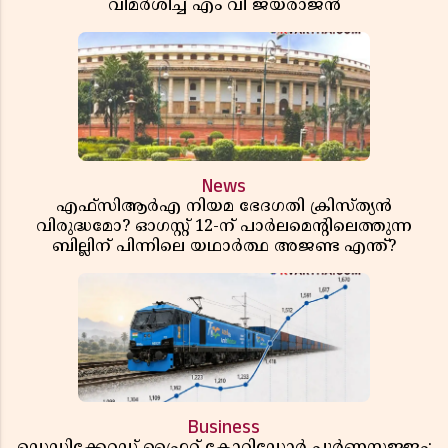
വിമർശിച്ച് എം വി ജയരാജൻ
News
എഫ്സിആർഎ നിയമ ഭേദഗതി ക്രിസ്ത്യൻ
വിരുദ്ധമോ? ഓഗസ്റ്റ് 12-ന് പാർലമെന്റിലെത്തുന്ന
ബില്ലിന് പിന്നിലെ യഥാർത്ഥ അജണ്ട എന്ത്?
Business
ഡെഡിക്കേറ്റഡ് ഫ്രൈറ്റ് കോറിഡോർ പൂർണസജ്ജം;