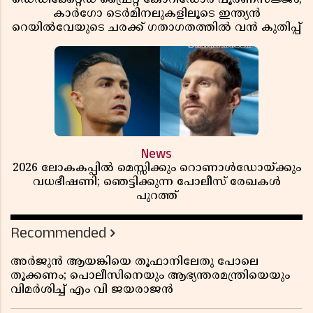
കാർഗോ ടെർമിനലുകളിലൂടെ ഇന്ത്യൻ
റെയിൽവേയുടെ ചരക്ക് ഗതാഗതത്തിൽ വൻ കുതിപ്പ്
News
2026 ലോകകപ്പിൽ മെസ്സിക്കും റൊണാൾഡോയ്ക്കും
വധഭീഷണി; ഞെട്ടിക്കുന്ന പോലീസ് രേഖകൾ
പുറത്ത്
Recommended
അർജുൻ ആയങ്കിയെ തൂഫാനിലേതു പോലെ
തൂക്കണം; പൊലീസിനെയും ആഭ്യന്തരമന്ത്രിയെയും
വിമർശിച്ച് എം വി ജയരാജൻ