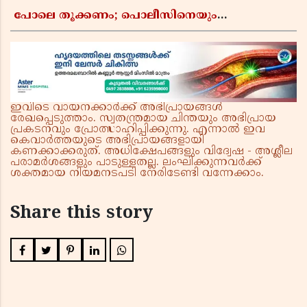
പോലെ തൂക്കണം; പൊലീസിനെയും
ആഭ്യന്തരമന്ത്രിയെയും വിമർശിച്ച് എം വി
ജയരാജൻ
ഇവിടെ വായനക്കാർക്ക് അഭിപ്രായങ്ങൾ
രേഖപ്പെടുത്താം. സ്വതന്ത്രമായ ചിന്തയും അഭിപ്രായ
പ്രകടനവും പ്രോത്സാഹിപ്പിക്കുന്നു. എന്നാൽ ഇവ
കെവാർത്തയുടെ അഭിപ്രായങ്ങളായി
കണക്കാക്കരുത്. അധിക്ഷേപങ്ങളും വിദ്വേഷ - അശ്ലീല
പരാമർശങ്ങളും പാടുള്ളതല്ല. ലംഘിക്കുന്നവർക്ക്
ശക്തമായ നിയമനടപടി നേരിടേണ്ടി വന്നേക്കാം.
Share this story