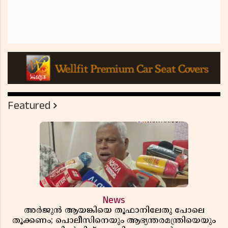
Featured
News
അർജുൻ ആയങ്കിയെ തൂഫാനിലേതു പോലെ
തൂക്കണം; പൊലീസിനെയും ആഭ്യന്തരമന്ത്രിയെയും