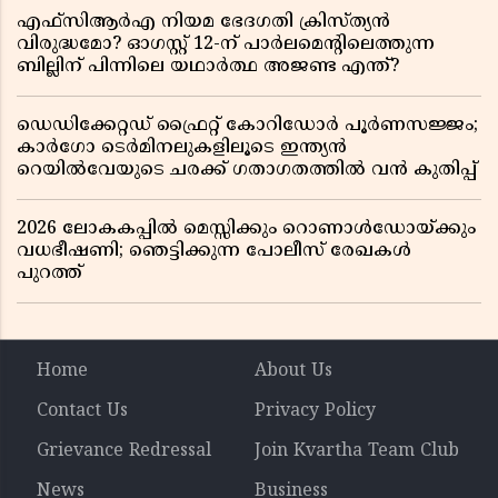
എഫ്സിആർഎ നിയമ ഭേദഗതി ക്രിസ്ത്യൻ
വിരുദ്ധമോ? ഓഗസ്റ്റ് 12-ന് പാർലമെന്റിലെത്തുന്ന
ബില്ലിന് പിന്നിലെ യഥാർത്ഥ അജണ്ട എന്ത്?
ഡെഡിക്കേറ്റഡ് ഫ്രൈറ്റ് കോറിഡോർ പൂർണസജ്ജം;
കാർഗോ ടെർമിനലുകളിലൂടെ ഇന്ത്യൻ
റെയിൽവേയുടെ ചരക്ക് ഗതാഗതത്തിൽ വൻ കുതിപ്പ്
2026 ലോകകപ്പിൽ മെസ്സിക്കും റൊണാൾഡോയ്ക്കും
വധഭീഷണി; ഞെട്ടിക്കുന്ന പോലീസ് രേഖകൾ
പുറത്ത്
Home
About Us
Contact Us
Privacy Policy
Grievance Redressal
Join Kvartha Team Club
News
Business