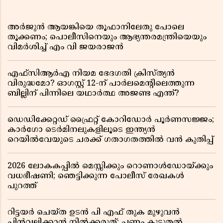
അർജുൻ ആയങ്കിയെ തൂഫാനിലേതു പോലെ
തൂക്കണം; പൊലീസിനെയും ആഭ്യന്തരമന്ത്രിയെയും
വിമർശിച്ച് എം വി ജയരാജൻ
എഫ്സിആർഎ നിയമ ഭേദഗതി ക്രിസ്ത്യൻ
വിരുദ്ധമോ? ഓഗസ്റ്റ് 12-ന് പാർലമെന്റിലെത്തുന്ന
ബില്ലിന് പിന്നിലെ യഥാർത്ഥ അജണ്ട എന്ത്?
ഡെഡിക്കേറ്റഡ് ഫ്രൈറ്റ് കോറിഡോർ പൂർണസജ്ജം;
കാർഗോ ടെർമിനലുകളിലൂടെ ഇന്ത്യൻ
റെയിൽവേയുടെ ചരക്ക് ഗതാഗതത്തിൽ വൻ കുതിപ്പ്
2026 ലോകകപ്പിൽ മെസ്സിക്കും റൊണാൾഡോയ്ക്കും
വധഭീഷണി; ഞെട്ടിക്കുന്ന പോലീസ് രേഖകൾ
പുറത്ത്
റിട്ടയർ ചെയ്ത ഉടൻ പി എഫ് തുക മുഴുവൻ
പിൻവലിക്കാൻ നിൽക്കരുത്; പണം കൂടുതൽ