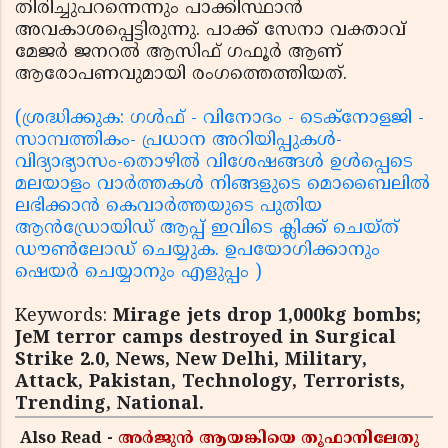
തിരിച്ചുപറന്നെന്നും പാക്കിസ്ഥാന്‍
അവകാശപ്പെട്ടിരുന്നു. പാക്ക് സേനാ വക്താവ്
മേജര്‍ ജനറല്‍ ആസിഫ് ഗഫൂര്‍ ആണ്
ആരോപണവുമായി രംഗത്തെത്തിയത്.
(ശ്രദ്ധിക്കുക: ഗൾഫ് - വിനോദം - ടെക്നോളജി -
സാമ്പത്തികം- പ്രധാന അറിയിപ്പുകൾ-
വിദ്യാഭ്യാസം-തൊഴിൽ വിശേഷങ്ങൾ ഉൾപ്പെടെ
മലയാളം വാർത്തകൾ നിങ്ങളുടെ മൊബൈലിൽ
ലഭിക്കാൻ കെവാർത്തയുടെ പുതിയ
ആൻഡ്രോയിഡ് ആപ്പ് ഇവിടെ ക്ലിക്ക് ചെയ്ത്
ഡൗൺലോഡ് ചെയ്യുക. ഉപയോഗിക്കാനും
ഷെയർ ചെയ്യാനും എളുപ്പം )
Keywords:
Mirage jets drop 1,000kg bombs;
JeM terror camps destroyed in Surgical
Strike 2.0, News, New Delhi, Military,
Attack, Pakistan, Technology, Terrorists,
Trending, National.
Also Read -
അർജുൻ ആയങ്കിയെ തൂഫാനിലേതു