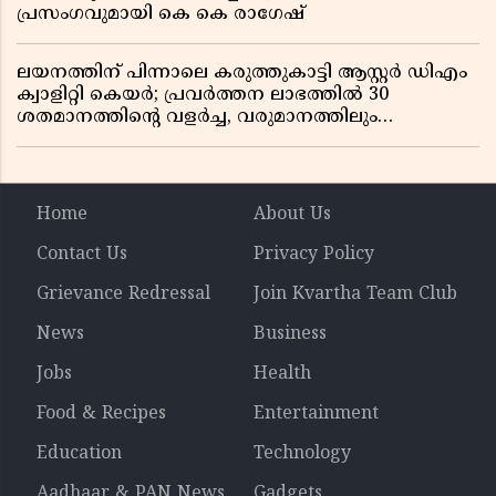
പ്രസംഗവുമായി കെ കെ രാഗേഷ്
ലയനത്തിന് പിന്നാലെ കരുത്തുകാട്ടി ആസ്റ്റർ ഡിഎം
ക്വാളിറ്റി കെയർ; പ്രവർത്തന ലാഭത്തിൽ 30
ശതമാനത്തിൻ്റെ വളർച്ച, വരുമാനത്തിലും
ലാഭത്തിലും വൻ കുതിപ്പ് രേഖപ്പെടുത്തി ആദ്യ പാദ
റിപ്പോർട്ട് പുറത്ത്
Home
About Us
Contact Us
Privacy Policy
Grievance Redressal
Join Kvartha Team Club
News
Business
Jobs
Health
Food & Recipes
Entertainment
Education
Technology
Aadhaar & PAN News
Gadgets