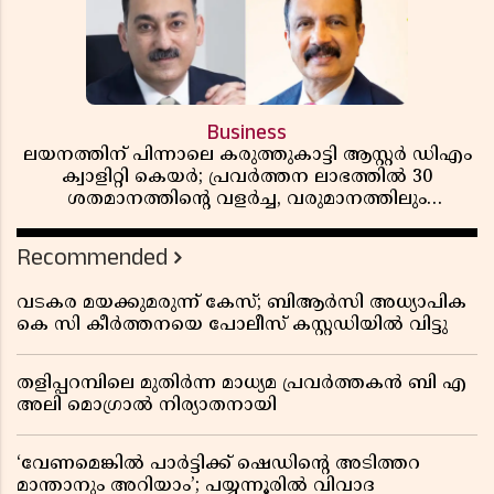
Business
ലയനത്തിന് പിന്നാലെ കരുത്തുകാട്ടി ആസ്റ്റർ ഡിഎം
ക്വാളിറ്റി കെയർ; പ്രവർത്തന ലാഭത്തിൽ 30
ശതമാനത്തിൻ്റെ വളർച്ച, വരുമാനത്തിലും
ലാഭത്തിലും വൻ കുതിപ്പ് രേഖപ്പെടുത്തി ആദ്യ പാദ
റിപ്പോർട്ട് പുറത്ത്
Recommended
വടകര മയക്കുമരുന്ന് കേസ്; ബിആർസി അധ്യാപിക
കെ സി കീർത്തനയെ പോലീസ് കസ്റ്റഡിയിൽ വിട്ടു
തളിപ്പറമ്പിലെ മുതിർന്ന മാധ്യമ പ്രവർത്തകൻ ബി എ
അലി മൊഗ്രാൽ നിര്യാതനായി
‘വേണമെങ്കിൽ പാർട്ടിക്ക് ഷെഡിൻ്റെ അടിത്തറ
മാന്താനും അറിയാം’; പയ്യന്നൂരിൽ വിവാദ