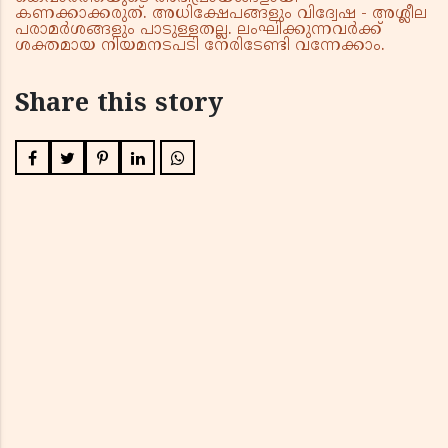
കണക്കാക്കരുത്. അധിക്ഷേപങ്ങളും വിദ്വേഷ - അശ്ലീല
പരാമർശങ്ങളും പാടുള്ളതല്ല. ലംഘിക്കുന്നവർക്ക്
ശക്തമായ നിയമനടപടി നേരിടേണ്ടി വന്നേക്കാം.
Share this story