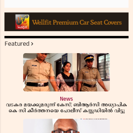
Featured
News
വടകര മയക്കുമരുന്ന് കേസ്; ബിആർസി അധ്യാപിക
കെ സി കീർത്തനയെ പോലീസ് കസ്റ്റഡിയിൽ വിട്ടു