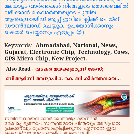
മലയാളം വാർത്തകൾ നിങ്ങളുടെ മൊബൈലിൽ
ലഭിക്കാൻ കെവാർത്തയുടെ പുതിയ
ആൻഡ്രോയിഡ് ആപ്പ് ഇവിടെ ക്ലിക്ക് ചെയ്ത്
ഡൗൺലോഡ് ചെയ്യുക. ഉപയോഗിക്കാനും
ഷെയർ ചെയ്യാനും എളുപ്പം 😊)
Keywords:
Ahmadabad, National, News,
Gujarat, Electronic Chip, Technology, Cows,
GPS Micro Chip, New Project.
Also Read -
വടകര മയക്കുമരുന്ന് കേസ്;
ബിആർസി അധ്യാപിക കെ സി കീർത്തനയെ
പോലീസ് കസ്റ്റഡിയിൽ വിട്ടു
ഇവിടെ വായനക്കാർക്ക് അഭിപ്രായങ്ങൾ
രേഖപ്പെടുത്താം. സ്വതന്ത്രമായ ചിന്തയും അഭിപ്രായ
പ്രകടനവും പ്രോത്സാഹിപ്പിക്കുന്നു. എന്നാൽ ഇവ
കെവാർത്തയുടെ അഭിപ്രായങ്ങളായി