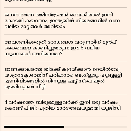
ജനന-മരണ രജിസ്ട്രേഷൻ വൈകിയാൽ ഇനി
കോടതി കയറണം; ഇന്ത്യയിൽ നിയമങ്ങളിൽ വന്ന
വലിയ മാറ്റങ്ങൾ അറിയാം
അവഗണിക്കരുത്! രോഗങ്ങൾ വരുന്നതിന് മുൻപ്
കൈവെള്ള കാണിച്ചുതരുന്ന ഈ 5 വലിയ
സൂചനകൾ അറിയാമോ?
ഓണക്കാലത്തെ തിരക്ക് കുറയ്ക്കാൻ റെയിൽവേ;
യാത്രാക്ലേശത്തിന് പരിഹാരം; ബംഗ്ളൂരു, ഹുബ്ബള്ളി
എന്നിവിടങ്ങളിൽ നിന്നുള്ള എട്ട് സ്പെഷ്യൽ
ട്രെയിനുകൾ നീട്ടി
4 വർഷത്തെ ബിരുദമുള്ളവർക്ക് ഇനി ഒരു വർഷം
കൊണ്ട് പിജി; പുതിയ മാർഗരേഖയുമായി യുജിസി