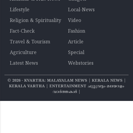
Lifestyle
Local-News
Religion & Spirituality
Video
Fact-Check
Fashion
Travel & Tourism
Article
Agriculture
Special
Latest News
Webstories
©
2026
‧ KVARTHA: MALAYALAM NEWS | KERALA NEWS |
KERALA VARTHA | ENTERTAINMENT ചുറ്റുവട്ടം മലയാളം
വാര്‍ത്തകൾ |