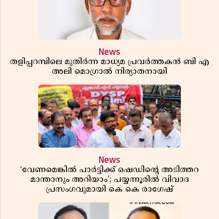
News
തളിപ്പറമ്പിലെ മുതിർന്ന മാധ്യമ പ്രവർത്തകൻ ബി എ
അലി മൊഗ്രാൽ നിര്യാതനായി
News
‘വേണമെങ്കിൽ പാർട്ടിക്ക് ഷെഡിൻ്റെ അടിത്തറ
മാന്താനും അറിയാം’; പയ്യന്നൂരിൽ വിവാദ
പ്രസംഗവുമായി കെ കെ രാഗേഷ്