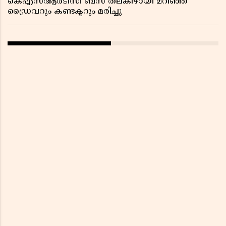
കെഎസ്ആർടിസി ബസ് തലകീഴായി മറിഞ്ഞ്
ഡ്രൈവറും കണ്ടക്ടറും മരിച്ചു