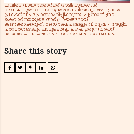
ഇവിടെ വായനക്കാർക്ക് അഭിപ്രായങ്ങൾ
രേഖപ്പെടുത്താം. സ്വതന്ത്രമായ ചിന്തയും അഭിപ്രായ
പ്രകടനവും പ്രോത്സാഹിപ്പിക്കുന്നു. എന്നാൽ ഇവ
കെവാർത്തയുടെ അഭിപ്രായങ്ങളായി
കണക്കാക്കരുത്. അധിക്ഷേപങ്ങളും വിദ്വേഷ - അശ്ലീല
പരാമർശങ്ങളും പാടുള്ളതല്ല. ലംഘിക്കുന്നവർക്ക്
ശക്തമായ നിയമനടപടി നേരിടേണ്ടി വന്നേക്കാം.
Share this story