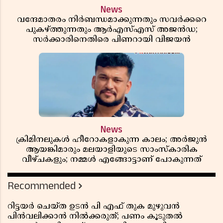
News
വന്ദേമാതരം നിർബന്ധമാക്കുന്നതും സവർക്കറെ
പുകഴ്ത്തുന്നതും ആർഎസ്എസ് അജൻഡ;
സർക്കാരിനെതിരെ പിണറായി വിജയൻ
News
ക്രിമിനലുകൾ ഹീറോകളാകുന്ന കാലം; അർജുൻ
ആയങ്കിമാരും മലയാളിയുടെ സാംസ്കാരിക
വീഴ്ചകളും; നമ്മൾ എങ്ങോട്ടാണ് പോകുന്നത്
Recommended
റിട്ടയർ ചെയ്ത ഉടൻ പി എഫ് തുക മുഴുവൻ
പിൻവലിക്കാൻ നിൽക്കരുത്; പണം കൂടുതൽ