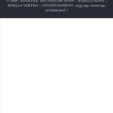
©
2026
‧ KVARTHA: MALAYALAM NEWS | KERALA NEWS |
KERALA VARTHA | ENTERTAINMENT ചുറ്റുവട്ടം മലയാളം
വാര്‍ത്തകൾ |