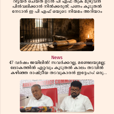
റിട്ടയർ ചെയ്ത ഉടൻ പി എഫ് തുക മുഴുവൻ
പിൻവലിക്കാൻ നിൽക്കരുത്; പണം കൂടുതൽ
നേടാൻ ഇ പി എഫ് ഒയുടെ നിയമം അറിയാം
News
47 വർഷം ജയിലിൽ! സവർക്കറല്ല, മണ്ടേലയുമല്ല;
ലോകത്തിൽ ഏറ്റവും കൂടുതൽ കാലം തടവിൽ
കഴിഞ്ഞ രാഷ്ട്രീയ തടവുകാരൻ ഇദ്ദേഹം! ഒരു
ഇന്ത്യൻ സ്വാതന്ത്ര്യസമര സേനാനിയുടെ വേറിട്ട കഥ