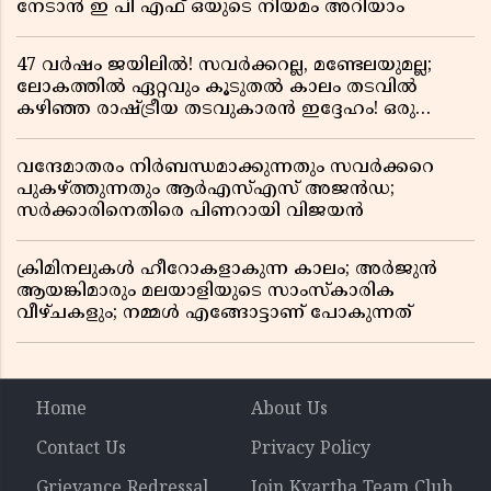
നേടാൻ ഇ പി എഫ് ഒയുടെ നിയമം അറിയാം
47 വർഷം ജയിലിൽ! സവർക്കറല്ല, മണ്ടേലയുമല്ല;
ലോകത്തിൽ ഏറ്റവും കൂടുതൽ കാലം തടവിൽ
കഴിഞ്ഞ രാഷ്ട്രീയ തടവുകാരൻ ഇദ്ദേഹം! ഒരു
ഇന്ത്യൻ സ്വാതന്ത്ര്യസമര സേനാനിയുടെ വേറിട്ട കഥ
വന്ദേമാതരം നിർബന്ധമാക്കുന്നതും സവർക്കറെ
പുകഴ്ത്തുന്നതും ആർഎസ്എസ് അജൻഡ;
സർക്കാരിനെതിരെ പിണറായി വിജയൻ
ക്രിമിനലുകൾ ഹീറോകളാകുന്ന കാലം; അർജുൻ
ആയങ്കിമാരും മലയാളിയുടെ സാംസ്കാരിക
വീഴ്ചകളും; നമ്മൾ എങ്ങോട്ടാണ് പോകുന്നത്
Home
About Us
Contact Us
Privacy Policy
Grievance Redressal
Join Kvartha Team Club