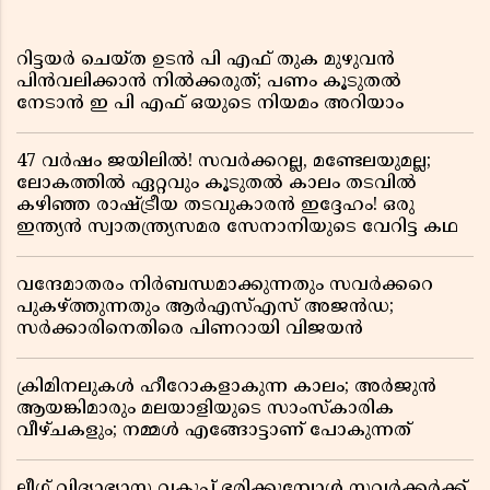
റിട്ടയർ ചെയ്ത ഉടൻ പി എഫ് തുക മുഴുവൻ
പിൻവലിക്കാൻ നിൽക്കരുത്; പണം കൂടുതൽ
നേടാൻ ഇ പി എഫ് ഒയുടെ നിയമം അറിയാം
47 വർഷം ജയിലിൽ! സവർക്കറല്ല, മണ്ടേലയുമല്ല;
ലോകത്തിൽ ഏറ്റവും കൂടുതൽ കാലം തടവിൽ
കഴിഞ്ഞ രാഷ്ട്രീയ തടവുകാരൻ ഇദ്ദേഹം! ഒരു
ഇന്ത്യൻ സ്വാതന്ത്ര്യസമര സേനാനിയുടെ വേറിട്ട കഥ
വന്ദേമാതരം നിർബന്ധമാക്കുന്നതും സവർക്കറെ
പുകഴ്ത്തുന്നതും ആർഎസ്എസ് അജൻഡ;
സർക്കാരിനെതിരെ പിണറായി വിജയൻ
ക്രിമിനലുകൾ ഹീറോകളാകുന്ന കാലം; അർജുൻ
ആയങ്കിമാരും മലയാളിയുടെ സാംസ്കാരിക
വീഴ്ചകളും; നമ്മൾ എങ്ങോട്ടാണ് പോകുന്നത്
ലീഗ് വിദ്യാഭ്യാസ വകുപ്പ് ഭരിക്കുമ്പോൾ സവർക്കർക്ക്