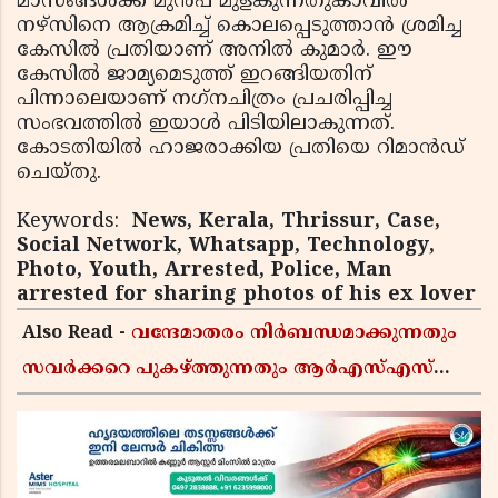
മാസങ്ങള്‍ക്ക് മുന്‍പ് മുളങ്കുന്നതുകാവില്‍
നഴ്സിനെ ആക്രമിച്ച് കൊലപ്പെടുത്താന്‍ ശ്രമിച്ച
കേസില്‍ പ്രതിയാണ് അനില്‍ കുമാര്‍. ഈ
കേസില്‍ ജാമ്യമെടുത്ത് ഇറങ്ങിയതിന്
പിന്നാലെയാണ് നഗ്‌നചിത്രം പ്രചരിപ്പിച്ച
സംഭവത്തില്‍ ഇയാള്‍ പിടിയിലാകുന്നത്.
കോടതിയില്‍ ഹാജരാക്കിയ പ്രതിയെ റിമാന്‍ഡ്
ചെയ്തു.
Keywords:
News, Kerala, Thrissur, Case,
Social Network, Whatsapp, Technology,
Photo, Youth, Arrested, Police, Man
arrested for sharing photos of his ex lover
Also Read -
വന്ദേമാതരം നിർബന്ധമാക്കുന്നതും
സവർക്കറെ പുകഴ്ത്തുന്നതും ആർഎസ്എസ്
അജൻഡ; സർക്കാരിനെതിരെ പിണറായി
വിജയൻ