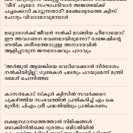
'വീർ' പട്ടമോ; സംഘപരിവാർ അജണ്ടയ്ക്ക്
പച്ചക്കൊടി കാട്ടുന്നതാര്? മഞ്ചേശ്വരത്തെ ക്വിസ്
ചോദ്യം വിവാദമാവുമ്പോൾ
മറ്റൊരാൾക്ക് ജീവൻ നൽകി മടങ്ങിയ ഹീറോയോട്
ഈ അവഗണന വേണമായിരുന്നോ? രാജേഷിൻ്റെ
ഭൗതിക ശരീരത്തോടുള്ള അനാദരവിൽ
ആളിപ്പടരുന്ന ജനരോഷവും പാഠവും
'അർജുൻ ആയങ്കിയെ വെടിവെക്കാൻ നിർദേശം
നൽകിയിട്ടില്ല'; ഗുണ്ടകൾ പലതും പറയുമെന്ന് മന്ത്രി
രമേശ് ചെന്നിത്തല
കാസർകോട് സ്കൂൾ ക്വിസിൽ സവർക്കറെ
പുകഴ്ത്തിയ സംഭവത്തിൽ പ്രതികരിച്ച് എം കെ
മുനീർ; പിഎം ശ്രീ പദ്ധതിയിലും പ്രതികരണം
ലക്ഷ്യസ്ഥാനത്തെത്താൻ നിമിഷങ്ങൾ
ബാക്കിനിൽക്കെ ദുരന്തം; ബിടതിയിൽ