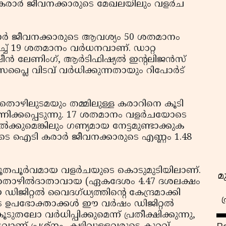
ന്നു, കരാർ ജീവനക്കാരുടെ മേഖലയിലും വളർച
രാർ ജീവനക്കാരുടെ ആവശ്യം 50 ശതമാനം
്ച് 19 ശതമാനം വർധനവാണ്. ഡാറ്റ
ീൻ ലേണിംഗ്, ആർടിഫിഷ്യൽ ഇന്റലിജൻസ്
സപ്ലൈ വിടവ് വർധിക്കുന്നതായും റിപോർട്
ഴിലുടമയും തമ്മിലുള്ള കരാറിനെ കൂടി
കാണിക്കപ്പെടുന്നു. 17 ശതമാനം വളർചയോടെ
ൽക്കുമെങ്കിലും ഗണ്യമായ നേട്ടമുണ്ടാക്കുക
ടെ ഐടി കരാർ ജീവനക്കാരുടെ എണ്ണം 1.48
തപൂർവമായ വളർചയുടെ കൊടുമുടിയിലാണ്.
മ
െ തൊഴിൽദാതാവായ (ഏകദേശം 4.47 ദശലക്ഷം
്റൽ വൈദഗ്ധ്യത്തിന്റെ കേന്ദ്രമാക്കി
ടെ ഉപഭോക്താക്കൾ ഈ വർഷം ഡിജിറ്റൽ
ോ വർധിപ്പിക്കുമെന്ന് പ്രതീക്ഷിക്കുന്നു,