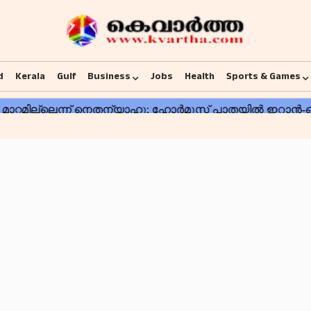
d
Kerala
Gulf
Business
Jobs
Health
Sports & Games