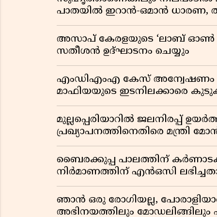
പാതയിൽ ഇറാൻ-ഒമാൻ ധാരണ, ത
അസാപ് കേരളയുടെ ‘ലാബ് ഓൺ വീൽസ
സതീശൻ ഉദ്ഘാടനം ചെയ്യും
എംഡിഎംഎ കേസ് അന്വേഷണം വ്യാ
മാഫിയയുടെ ഇടനിലക്കാരെ കുടുക്
മുല്ലപ്പെരിയാറിൽ ജലനിരപ്പ് ഉയർത
പ്രഖ്യാപനത്തിനെതിരെ മന്ത്രി 
ബൈരക്കുപ്പ പാലത്തിന് കർണാടക
നിർമാണത്തിന് എൻഒസി ലഭിച്ചതായ
ഞാൻ ഒരു രോഗിയല്ല, പോരാളിയാണ്
അഭിനയത്തിലും മോഡലിങ്ങിലും 