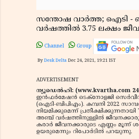
സന്തോഷ വാർത്ത; ഐടി - 
വർഷത്തിൽ 3.75 ലക്ഷം ജീവന
Channel
Group
By
Desk Delta
Dec 24, 2021, 19:21 IST
ADVERTISEMENT
ന്യൂഡെൽഹി: (www.kvartha.com 24.
ഇൻഫർമേഷൻ ടെക്‌നോളജി സെർവീസ് 
(ഐടി-ബിപിഎം). കമ്പനി 2022 സാമ്പ
നിയമിക്കുമെന്ന് പ്രതീക്ഷിക്കുന്നതായ
അഞ്ച് വർഷത്തിനുള്ളിൽ ജീവനക്കാരു
കരാർ ജീവനക്കാരുടെ എണ്ണം മൂന്ന്
ഉയരുമെന്നും റിപോർടിൽ പറയുന്നു.