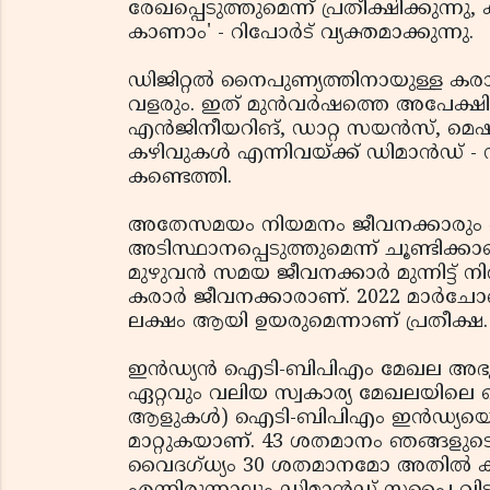
രേഖപ്പെടുത്തുമെന്ന് പ്രതീക്ഷിക്കു
കാണാം' - റിപോർട് വ്യക്തമാക്കുന്നു.
ഡിജിറ്റൽ നൈപുണ്യത്തിനായുള്ള ക
വളരും. ഇത് മുൻവർഷത്തെ അപേക്ഷിച
എൻജിനീയറിങ്, ഡാറ്റ സയൻസ്, മെഷ
കഴിവുകൾ എന്നിവയ്‌ക്ക് ഡിമാൻഡ് - 
കണ്ടെത്തി.
അതേസമയം നിയമനം ജീവനക്കാരും തൊ
അടിസ്ഥാനപ്പെടുത്തുമെന്ന് ചൂണ്ടിക്
മുഴുവൻ സമയ ജീവനക്കാർ മുന്നിട്ട് നി
കരാർ ജീവനക്കാരാണ്. 2022 മാർചോ
ലക്ഷം ആയി ഉയരുമെന്നാണ് പ്രതീക്ഷ.
ഇൻഡ്യൻ ഐടി-ബിപിഎം മേഖല അഭൂ
ഏറ്റവും വലിയ സ്വകാര്യ മേഖലയില
ആളുകൾ) ഐടി-ബിപിഎം ഇൻഡ്യയെ ഡിജിറ
മാറ്റുകയാണ്. 43 ശതമാനം ഞങ്ങളു
വൈദഗ്ധ്യം 30 ശതമാനമോ അതിൽ കൂടുതല