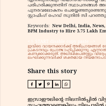
എന്നിരുന്നാലും ഡിമാൻഡ്-സപ്ലൈ വിട
പരിഹരിക്കുന്നതിന് സ്ഥാപനങ്ങൾ അ
പുനരവലോകനം ചെയ്യേണ്ടതുണ്ടെന്നും
സ്റ്റാഫിംഗ് ഹെഡ് സുനിൽ സി പറഞ്ഞു
Keywords:
New Delhi, India, News,
BPM Industry to Hire 3.75 Lakh Em
< !- START disable copy paste -->
ഇവിടെ വായനക്കാർക്ക് അഭിപ്രായങ്ങൾ രേഖപ
പ്രകടനവും പ്രോത്സാഹിപ്പിക്കുന്നു. എന
കണക്കാക്കരുത്. അധിക്ഷേപങ്ങളും വിദ്വേഷ
ലംഘിക്കുന്നവർക്ക് ശക്തമായ നിയമനടപടി 
Share this story
ഇസ്രാഈലിന്റെ നിലനിൽപ്പിൽ വിട്ടുവ
സുഹൃത്താണെങ്കിലും നിലപാടിൽ മാ