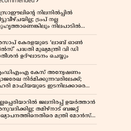
ecommended
സ്രാഈലിന്റെ നിലനിൽപ്പിൽ
ട്ടുവീഴ്ചയില്ല; ട്രംപ് നല്ല
ുഹൃത്താണെങ്കിലും നിലപാടിൽ
റ്റമില്ലെന്ന് നെതന്യാഹു; ഹോർമുസ്
ാതയിൽ ഇറാൻ-ഒമാൻ ധാരണ,
സാപ് കേരളയുടെ ‘ലാബ് ഓൺ
ടസ്സമായി യുഎസ് ഭീഷണി
ൽസ്’ പദ്ധതി മുഖ്യമന്ത്രി വി ഡി
തീശൻ ഉദ്ഘാടനം ചെയ്യും
ംഡിഎംഎ കേസ് അന്വേഷണം
്യാജരേഖ നിർമിക്കുന്നവരിലേക്ക്;
ഹരി മാഫിയയുടെ ഇടനിലക്കാരെ
ുടുക്കി കണ്ണൂർ സിറ്റി പൊലീസ്
ുല്ലപ്പെരിയാറിൽ ജലനിരപ്പ് ഉയർത്താൻ
ുവദിക്കില്ല; തമിഴ്നാട് ബജറ്റ്
്രഖ്യാപനത്തിനെതിരെ മന്ത്രി മോൻസ്
ോസഫ്