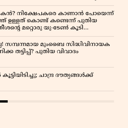
ൻ? നിക്ഷേപകരെ കാണാൻ പോയെന്ന്
് ഉള്ളത് കൊണ്ട് കണ്ടെന്ന് പുതിയ
സതീശന്റെ മറ്റൊരു യു-ടേൺ കൂടി
ല്ല! സമ്പന്നമായ മുംബൈ സിദ്ധിവിനായക
്ക തട്ടിപ്പ്? പുതിയ വിവാദം
ട്ടിയിടിച്ചു; ചാന്ദ്ര ദൗത്യങ്ങൾക്ക്