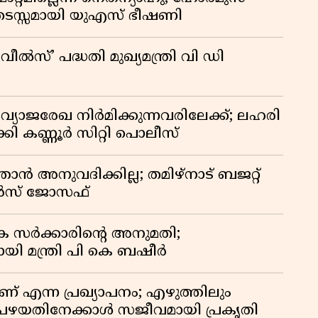
ടസ്സമായി യുഎസ് ഭീഷണി
്’ പദ്ധതി മുഖ്യമന്ത്രി വി ഡി
ജരേഖ നിർമിക്കുന്നവരിലേക്ക്; ലഹരി
കി കണ്ണൂർ സിറ്റി പൊലീസ്
്താൻ അനുവദിക്കില്ല; തമിഴ്നാട് ബജറ്റ്
മോൻസ് ജോസഫ്
 സർക്കാരിൻ്റെ അനുമതി;
ി മന്ത്രി പി കെ ബഷീർ
 എന്ന പ്രഖ്യാപനം; എഴുത്തിലും
പഴയതിനേക്കാൾ സജീവമായി പ്രകൃതി