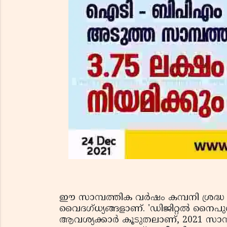
ഈ സാമ്പത്തിക വർഷം കമ്പനി ശ്രദ്ധ കേന്
വൈദഗ്ധ്യങ്ങളാണ്. 'ഡിജിറ്റൽ നൈപുണ
ആവശ്യക്കാർ കൂടുതലാണ്, 2021 സാ