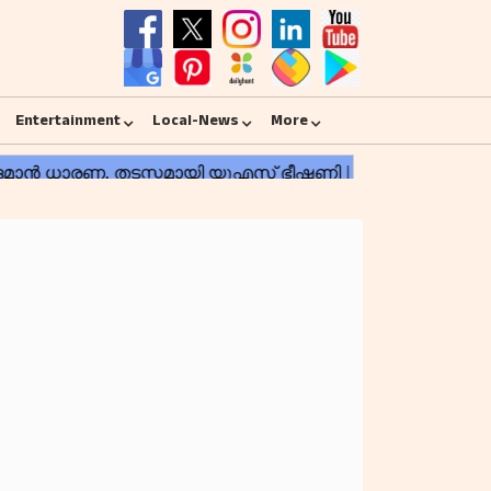
Entertainment
Local-News
More