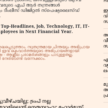
R
വാണ് പ്രശ്‌നം, കഴിവുള്ളവരുടെ കുറവ്
വരുടെ എച് ആർ തന്ത്രങ്ങൾ
ഇ
 ടീംലീസ് ഡിജിറ്റൽ സ്പെഷ്യലൈസ്ഡ്
.
വി
സ
 Top-Headlines, Job, Technology, IT, IT-
മാ
ployees in Next Financial Year.
പ
അ
ത
വീ
സ
്പെടുത്താം. സ്വതന്ത്രമായ ചിന്തയും അഭിപ്രായ
്നാൽ ഇവ കെവാർത്തയുടെ അഭിപ്രായങ്ങളായി
 - അശ്ലീല പരാമർശങ്ങളും പാടുള്ളതല്ല.
നേരിടേണ്ടി വന്നേക്കാം.
എ
വ
ല
ക
മ
അന
പ
ജ
ീഴ്ചയില്ല; ട്രംപ് നല്ല
റ്റമില്ലെന്ന് നെതന്യാഹു; ഹോർമുസ്