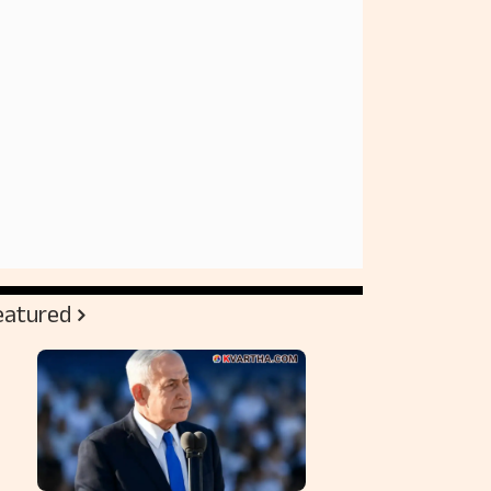
eatured