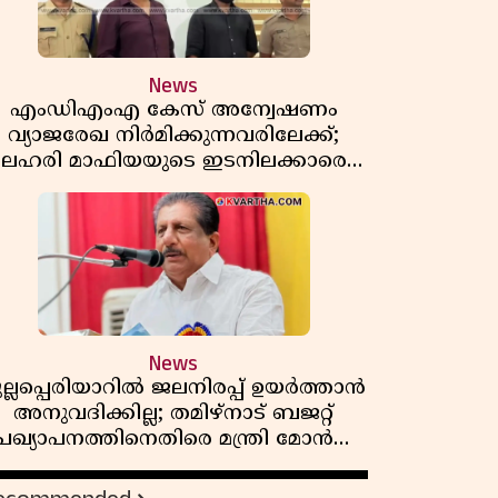
News
എംഡിഎംഎ കേസ് അന്വേഷണം
വ്യാജരേഖ നിർമിക്കുന്നവരിലേക്ക്;
ലഹരി മാഫിയയുടെ ഇടനിലക്കാരെ
കുടുക്കി കണ്ണൂർ സിറ്റി പൊലീസ്
News
ുല്ലപ്പെരിയാറിൽ ജലനിരപ്പ് ഉയർത്താൻ
അനുവദിക്കില്ല; തമിഴ്നാട് ബജറ്റ്
പ്രഖ്യാപനത്തിനെതിരെ മന്ത്രി മോൻസ്
ജോസഫ്