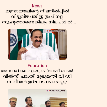
News
ഇസ്രാഈലിന്റെ നിലനിൽപ്പിൽ
വിട്ടുവീഴ്ചയില്ല; ട്രംപ് നല്ല
സുഹൃത്താണെങ്കിലും നിലപാടിൽ
മാറ്റമില്ലെന്ന് നെതന്യാഹു; ഹോർമുസ്
പാതയിൽ ഇറാൻ-ഒമാൻ ധാരണ,
തടസ്സമായി യുഎസ് ഭീഷണി
Education
അസാപ് കേരളയുടെ ‘ലാബ് ഓൺ
വീൽസ്’ പദ്ധതി മുഖ്യമന്ത്രി വി ഡി
സതീശൻ ഉദ്ഘാടനം ചെയ്യും