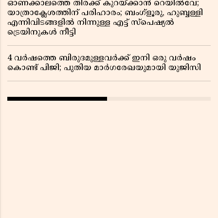
ഓണക്കാലത്തെ തിരക്ക് കുറയ്ക്കാൻ റെയിൽവേ;
യാത്രാക്ലേശത്തിന് പരിഹാരം; ബംഗ്ളൂരു, ഹുബ്ബള്ളി
എന്നിവിടങ്ങളിൽ നിന്നുള്ള എട്ട് സ്പെഷ്യൽ
ട്രെയിനുകൾ നീട്ടി
4 വർഷത്തെ ബിരുദമുള്ളവർക്ക് ഇനി ഒരു വർഷം
കൊണ്ട് പിജി; പുതിയ മാർഗരേഖയുമായി യുജിസി