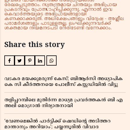
ഇവിടെ വായനക്കാർക്ക് അഭിപ്രായങ്ങൾ
രേഖപ്പെടുത്താം. സ്വതന്ത്രമായ ചിന്തയും അഭിപ്രായ
പ്രകടനവും പ്രോത്സാഹിപ്പിക്കുന്നു. എന്നാൽ ഇവ
കെവാർത്തയുടെ അഭിപ്രായങ്ങളായി
കണക്കാക്കരുത്. അധിക്ഷേപങ്ങളും വിദ്വേഷ - അശ്ലീല
പരാമർശങ്ങളും പാടുള്ളതല്ല. ലംഘിക്കുന്നവർക്ക്
ശക്തമായ നിയമനടപടി നേരിടേണ്ടി വന്നേക്കാം.
Share this story
വടകര മയക്കുമരുന്ന് കേസ്; ബിആർസി അധ്യാപിക
കെ സി കീർത്തനയെ പോലീസ് കസ്റ്റഡിയിൽ വിട്ടു
തളിപ്പറമ്പിലെ മുതിർന്ന മാധ്യമ പ്രവർത്തകൻ ബി എ
അലി മൊഗ്രാൽ നിര്യാതനായി
‘വേണമെങ്കിൽ പാർട്ടിക്ക് ഷെഡിൻ്റെ അടിത്തറ
മാന്താനും അറിയാം’; പയ്യന്നൂരിൽ വിവാദ