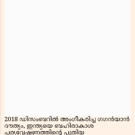
2018 ഡിസംബറിൽ അംഗീകരിച്ച ഗഗൻയാൻ
ദൗത്യം, ഇന്ത്യയെ ബഹിരാകാശ
പര്യവേഷണത്തിന്റെ പുതിയ