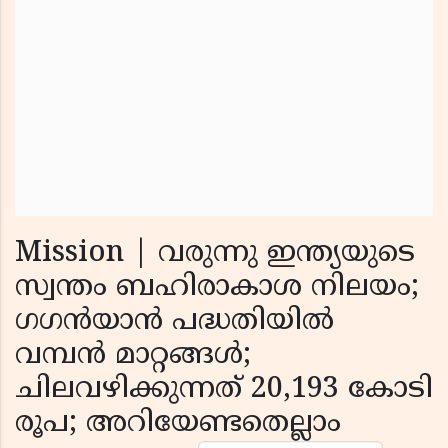
Mission | വരുന്നു ഇന്ത്യയുടെ
സ്വന്തം ബഹിരാകാശ നിലയം;
ഗഗൻയാൻ പദ്ധതിയിൽ
വമ്പൻ മാറ്റങ്ങൾ;
ചിലവഴിക്കുന്നത് 20,193 കോടി
രൂപ; അറിയേണ്ടതെല്ലാം