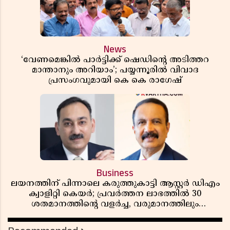
News
‘വേണമെങ്കിൽ പാർട്ടിക്ക് ഷെഡിൻ്റെ അടിത്തറ
മാന്താനും അറിയാം’; പയ്യന്നൂരിൽ വിവാദ
പ്രസംഗവുമായി കെ കെ രാഗേഷ്
Business
ലയനത്തിന് പിന്നാലെ കരുത്തുകാട്ടി ആസ്റ്റർ ഡിഎം
ക്വാളിറ്റി കെയർ; പ്രവർത്തന ലാഭത്തിൽ 30
ശതമാനത്തിൻ്റെ വളർച്ച, വരുമാനത്തിലും
ലാഭത്തിലും വൻ കുതിപ്പ് രേഖപ്പെടുത്തി ആദ്യ പാദ
റിപ്പോർട്ട് പുറത്ത്