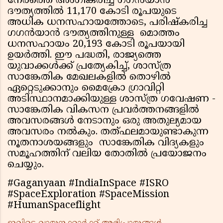
നേരത്തെ അംഗീകരിച്ച ഗഗൻയാൻ
ദൗത്യത്തിൽ 11,170 കോടി രൂപയുടെ
അധിക ധനസഹായത്തോടെ, പരിഷ്കരിച്ച
ഗഗൻയാൻ ദൗത്യത്തിനുള്ള മൊത്തം
ധനസഹായം 20,193 കോടി രൂപയായി
ഉയർത്തി. ഈ പദ്ധതി, രാജ്യത്തെ
യുവാക്കൾക്ക് പ്രത്യേകിച്ച്, ശാസ്ത്ര
സാങ്കേതിക മേഖലകളിൽ തൊഴിൽ
ഏറ്റെടുക്കാനും മൈക്രോ ഗ്രാവിറ്റി
അടിസ്ഥാനമാക്കിയുള്ള ശാസ്ത്ര ഗവേഷണ -
സാങ്കേതിക വികസന പ്രവർത്തനങ്ങളിൽ
അവസരങ്ങൾ നേടാനും ഒരു അതുല്യമായ
അവസരം നൽകും. തത്ഫലമായുണ്ടാകുന്ന
നൂതനാശയങ്ങളും സാങ്കേതിക വിദ്യകളും
സമൂഹത്തിന് വലിയ തോതിൽ പ്രയോജനം
ചെയ്യും.
#Gaganyaan #IndiaInSpace #ISRO
#SpaceExploration #SpaceMission
#HumanSpaceflight