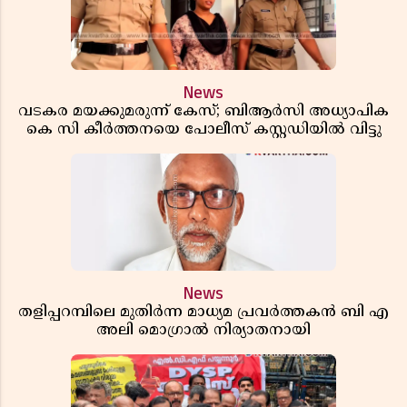
News
വടകര മയക്കുമരുന്ന് കേസ്; ബിആർസി അധ്യാപിക
കെ സി കീർത്തനയെ പോലീസ് കസ്റ്റഡിയിൽ വിട്ടു
News
തളിപ്പറമ്പിലെ മുതിർന്ന മാധ്യമ പ്രവർത്തകൻ ബി എ
അലി മൊഗ്രാൽ നിര്യാതനായി