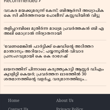
Recommended
വടകര മയക്കുമരുന്ന് കേസ്; ബിആർസി അധ്യാപിക
കെ സി കീർത്തനയെ പോലീസ് കസ്റ്റഡിയിൽ വിട്ടു
തളിപ്പറമ്പിലെ മുതിർന്ന മാധ്യമ പ്രവർത്തകൻ ബി എ
അലി മൊഗ്രാൽ നിര്യാതനായി
‘വേണമെങ്കിൽ പാർട്ടിക്ക് ഷെഡിൻ്റെ അടിത്തറ
മാന്താനും അറിയാം’; പയ്യന്നൂരിൽ വിവാദ
പ്രസംഗവുമായി കെ കെ രാഗേഷ്
ലയനത്തിന് പിന്നാലെ കരുത്തുകാട്ടി ആസ്റ്റർ ഡിഎം
ക്വാളിറ്റി കെയർ; പ്രവർത്തന ലാഭത്തിൽ 30
ശതമാനത്തിൻ്റെ വളർച്ച, വരുമാനത്തിലും
ലാഭത്തിലും വൻ കുതിപ്പ് രേഖപ്പെടുത്തി ആദ്യ പാദ
റിപ്പോർട്ട് പുറത്ത്
Home
About Us
Contact Us
Privacy Policy