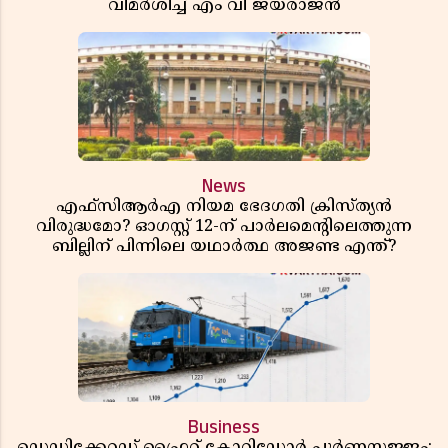
വിമർശിച്ച് എം വി ജയരാജൻ
News
എഫ്സിആർഎ നിയമ ഭേദഗതി ക്രിസ്ത്യൻ
വിരുദ്ധമോ? ഓഗസ്റ്റ് 12-ന് പാർലമെന്റിലെത്തുന്ന
ബില്ലിന് പിന്നിലെ യഥാർത്ഥ അജണ്ട എന്ത്?
Business
ഡെഡിക്കേറ്റഡ് ഫ്രൈറ്റ് കോറിഡോർ പൂർണസജ്ജം;