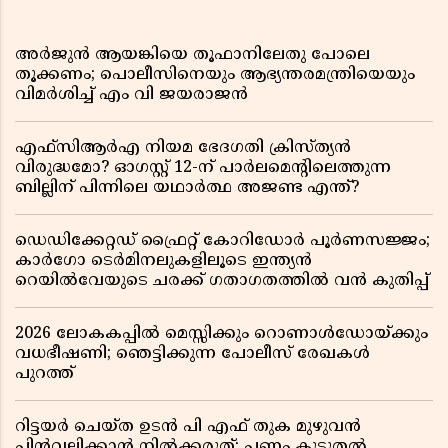
അർജുൻ ആയങ്കിയെ തൂഫാനിലേതു പോലെ
തൂക്കണം; പൊലീസിനെയും ആഭ്യന്തരമന്ത്രിയെയും
വിമർശിച്ച് എം വി ജയരാജൻ
എഫ്സിആർഎ നിയമ ഭേദഗതി ക്രിസ്ത്യൻ
വിരുദ്ധമോ? ഓഗസ്റ്റ് 12-ന് പാർലമെന്റിലെത്തുന്ന
ബില്ലിന് പിന്നിലെ യഥാർത്ഥ അജണ്ട എന്ത്?
ഡെഡിക്കേറ്റഡ് ഫ്രൈറ്റ് കോറിഡോർ പൂർണസജ്ജം;
കാർഗോ ടെർമിനലുകളിലൂടെ ഇന്ത്യൻ
റെയിൽവേയുടെ ചരക്ക് ഗതാഗതത്തിൽ വൻ കുതിപ്പ്
2026 ലോകകപ്പിൽ മെസ്സിക്കും റൊണാൾഡോയ്ക്കും
വധഭീഷണി; ഞെട്ടിക്കുന്ന പോലീസ് രേഖകൾ
പുറത്ത്
റിട്ടയർ ചെയ്ത ഉടൻ പി എഫ് തുക മുഴുവൻ
പിൻവലിക്കാൻ നിൽക്കരുത്; പണം കൂടുതൽ