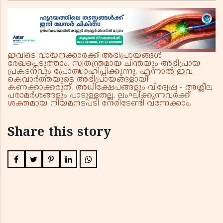
ആഭ്യന്തരമന്ത്രിയെയും വിമർശിച്ച് എം വി
ജയരാജൻ
ഇവിടെ വായനക്കാർക്ക് അഭിപ്രായങ്ങൾ
രേഖപ്പെടുത്താം. സ്വതന്ത്രമായ ചിന്തയും അഭിപ്രായ
പ്രകടനവും പ്രോത്സാഹിപ്പിക്കുന്നു. എന്നാൽ ഇവ
കെവാർത്തയുടെ അഭിപ്രായങ്ങളായി
കണക്കാക്കരുത്. അധിക്ഷേപങ്ങളും വിദ്വേഷ - അശ്ലീല
പരാമർശങ്ങളും പാടുള്ളതല്ല. ലംഘിക്കുന്നവർക്ക്
ശക്തമായ നിയമനടപടി നേരിടേണ്ടി വന്നേക്കാം.
Share this story