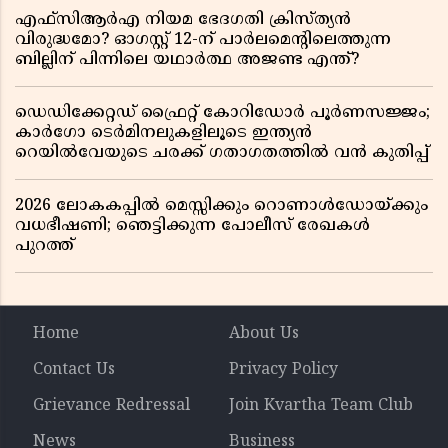
എഫ്സിആർഎ നിയമ ഭേദഗതി ക്രിസ്ത്യൻ
വിരുദ്ധമോ? ഓഗസ്റ്റ് 12-ന് പാർലമെന്റിലെത്തുന്ന
ബില്ലിന് പിന്നിലെ യഥാർത്ഥ അജണ്ട എന്ത്?
ഡെഡിക്കേറ്റഡ് ഫ്രൈറ്റ് കോറിഡോർ പൂർണസജ്ജം;
കാർഗോ ടെർമിനലുകളിലൂടെ ഇന്ത്യൻ
റെയിൽവേയുടെ ചരക്ക് ഗതാഗതത്തിൽ വൻ കുതിപ്പ്
2026 ലോകകപ്പിൽ മെസ്സിക്കും റൊണാൾഡോയ്ക്കും
വധഭീഷണി; ഞെട്ടിക്കുന്ന പോലീസ് രേഖകൾ
പുറത്ത്
Home
About Us
Contact Us
Privacy Policy
Grievance Redressal
Join Kvartha Team Club
News
Business