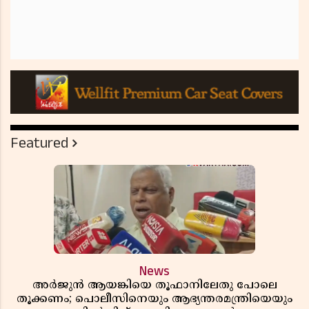
Featured
News
അർജുൻ ആയങ്കിയെ തൂഫാനിലേതു പോലെ
തൂക്കണം; പൊലീസിനെയും ആഭ്യന്തരമന്ത്രിയെയും