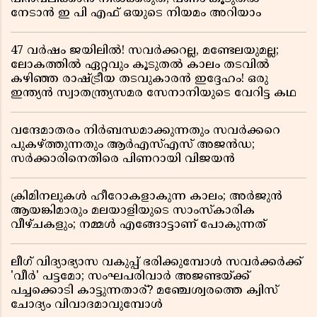
നേടാൻ ഇ പി എഫ് ഒയുടെ നിയമം അറിയാം
47 വർഷം ജയിലിൽ! സവർക്കറല്ല, മണ്ടേലയുമല്ല;
ലോകത്തിൽ ഏറ്റവും കൂടുതൽ കാലം തടവിൽ
കഴിഞ്ഞ രാഷ്ട്രീയ തടവുകാരൻ ഇദ്ദേഹം! ഒരു
ഇന്ത്യൻ സ്വാതന്ത്ര്യസമര സേനാനിയുടെ വേറിട്ട കഥ
വന്ദേമാതരം നിർബന്ധമാക്കുന്നതും സവർക്കറെ
പുകഴ്ത്തുന്നതും ആർഎസ്എസ് അജൻഡ;
സർക്കാരിനെതിരെ പിണറായി വിജയൻ
ക്രിമിനലുകൾ ഹീറോകളാകുന്ന കാലം; അർജുൻ
ആയങ്കിമാരും മലയാളിയുടെ സാംസ്കാരിക
വീഴ്ചകളും; നമ്മൾ എങ്ങോട്ടാണ് പോകുന്നത്
ലീഗ് വിദ്യാഭ്യാസ വകുപ്പ് ഭരിക്കുമ്പോൾ സവർക്കർക്ക്
'വീർ' പട്ടമോ; സംഘപരിവാർ അജണ്ടയ്ക്ക്
പച്ചക്കൊടി കാട്ടുന്നതാര്? മഞ്ചേശ്വരത്തെ ക്വിസ്
ചോദ്യം വിവാദമാവുമ്പോൾ