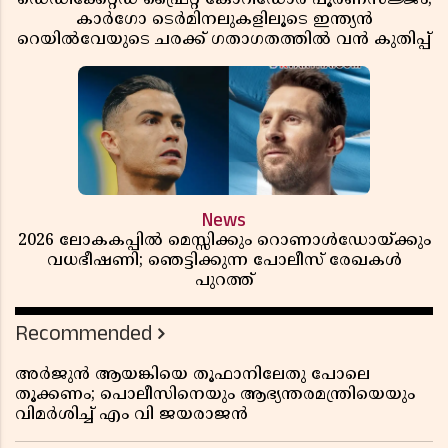
കാർഗോ ടെർമിനലുകളിലൂടെ ഇന്ത്യൻ
റെയിൽവേയുടെ ചരക്ക് ഗതാഗതത്തിൽ വൻ കുതിപ്പ്
News
2026 ലോകകപ്പിൽ മെസ്സിക്കും റൊണാൾഡോയ്ക്കും
വധഭീഷണി; ഞെട്ടിക്കുന്ന പോലീസ് രേഖകൾ
പുറത്ത്
Recommended
അർജുൻ ആയങ്കിയെ തൂഫാനിലേതു പോലെ
തൂക്കണം; പൊലീസിനെയും ആഭ്യന്തരമന്ത്രിയെയും
വിമർശിച്ച് എം വി ജയരാജൻ