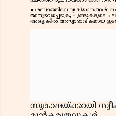
ചേരാത്ത രൂപരേഖകൾ കാണാൻ സാധ
● ശബ്ദത്തിലെ വ്യതിയാനങ്ങൾ: സ
അനുഭവപ്പെടുക, ചുണ്ടുകളുടെ ചലന
അല്ലെങ്കിൽ അസ്വാഭാവികമായ ഇടവ
സുരക്ഷയ്ക്കായി സ്വീ
മുൻകരുതലുകൾ