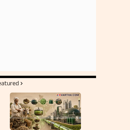
eatured