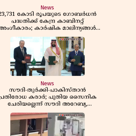
News
23,731 കോടി രൂപയുടെ ഗോബർധൻ
പദ്ധതിക്ക് കേന്ദ്ര കാബിനറ്റ്
അംഗീകാരം; കാർഷിക മാലിന്യങ്ങൾ
ഇനി ഊർജമാകും
News
സൗദി-തുർക്കി-പാകിസ്താൻ
പ്രതിരോധ കരാർ; പുതിയ സൈനിക
ചേരിയല്ലെന്ന് സൗദി അറേബ്യ,
വിമർശനവുമായി ഇറാൻ