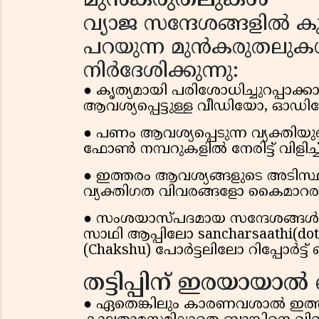
വ്യാജ സന്ദേശങ്ങളിൽ ക
പറയുന്ന മുൻകരുതലുകൾ 
നിർദേശിക്കുന്നു:
● കൃത്യമായി പരിശോധിച്ചുറപ്പാ
ആവശ്യപ്പെട്ടുള്ള വീഡിയോ, ഓഡിയ
● പണം ആവശ്യപ്പെടുന്ന വ്യക്തി
ഫോൺ നമ്പറുകളിൽ നേരിട്ട് വിളിച്ച
● ഇത്തരം ആവശ്യങ്ങളുടെ അടിസ്
വ്യക്തിഗത വിവരങ്ങളോ കൈമാറരു
● സംശയാസ്പദമായ സന്ദേശങ്ങൾ ലഭി
സാഥി ആപ്പിലോ sancharsaathi(do
(Chakshu) പോർട്ടലിലോ റിപ്പോർട്ട് 
തട്ടിപ്പിന് ഇരയായാൽ 
● ഏതെങ്കിലും കാരണവശാൽ ഇത്തര