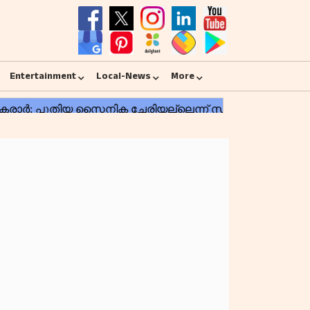
Entertainment
Local-News
More