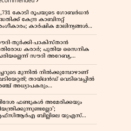
ecommended
3,731 കോടി രൂപയുടെ ഗോബർധൻ
്ധതിക്ക് കേന്ദ്ര കാബിനറ്റ്
ംഗീകാരം; കാർഷിക മാലിന്യങ്ങൾ
നി ഊർജമാകും
ൗദി-തുർക്കി-പാകിസ്താൻ
്രതിരോധ കരാർ; പുതിയ സൈനിക
േരിയല്ലെന്ന് സൗദി അറേബ്യ,
ിമർശനവുമായി ഇറാൻ
ീച്ചറുടെ മുന്നിൽ നിൽക്കുമ്പോഴാണ്
െടിയേറ്റത്; തായ്‌ലൻഡ് വെടിവെപ്പിൽ
ഞ്ച് അധ്യാപകരും
ത്തശ്ശീമുത്തശ്ശന്മാരും കൊല്ലപ്പെട്ടു,
രണസംഖ്യ 7; ഞെട്ടിക്കുന്ന
വിദേശ ഫണ്ടുകൾ അമേരിക്കയും
െളിപ്പെടുത്തലുകൾ
യന്ത്രിക്കുന്നുണ്ടല്ലോ’;
ഫ്സിആർഎ ബില്ലിലെ യുഎസ്
ിമർശനങ്ങൾക്ക് മറുപടിയുമായി ഇന്ത്യ