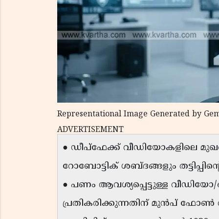
Representational Image Generated by Gem
ADVERTISEMENT
● ഡീപ്ഫേക്ക് വീഡിയോകളിലെ മുഖ
റോബോട്ടിക് ശബ്ദങ്ങളും തട്ടിപ്പി
● പണം ആവശ്യപ്പെട്ടുള്ള വീഡിയ
പ്രതികരിക്കുന്നതിന് മുൻപ് ഫോൺ വി