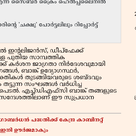
30 എന്ന സൈബർ ക്രൈം ഹെൽപ്പ്‌ലൈനിൽ
ന്റെ 'ചക്ഷു' പോർട്ടലിലും റിപ്പോർട്ട്
യൽ ഇന്റലിജൻസ്, ഡീപ്ഫേക്ക്
്ള പുതിയ സാമ്പത്തിക
ർക്ക് കർശന ജാഗ്രതാ നിർദേശവുമായി
ങ്ങൾ, ബാങ്ക് ഉദ്യോഗസ്ഥർ,
ക്തികൾ തുടങ്ങിയവരുടെ ശബ്ദവും
ം തട്ടുന്ന സംഘങ്ങൾ വർധിച്ച
പെടൽ. എച്ച്ഡിഎഫ്സി ബാങ്ക് തങ്ങളുടെ
 സന്ദേശത്തിലാണ് ഈ സുപ്രധാന
ോബർധൻ പദ്ധതിക്ക് കേന്ദ്ര കാബിനറ്റ്
ൾ ഇനി ഊർജമാകും