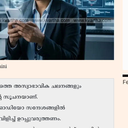
ini
F
ത്തെ അസ്വാഭാവിക ചലനങ്ങളും
ന്റെ സൂചനയാണ്.
ോ/ഓഡിയോ സന്ദേശങ്ങളിൽ
ളിച്ച് ഉറപ്പുവരുത്തണം.