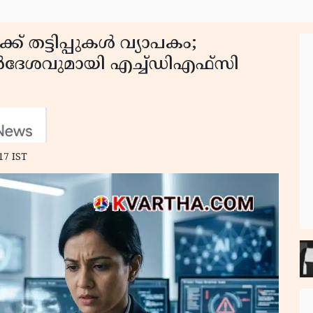
ക് തട്ടിപ്പുകൾ വ്യാപകം;
ിർദേശവുമായി എച്ച്ഡിഎഫ്സി
17 IST