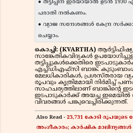
● തട്ടിപ്പിന് ഇരയായാൽ ഉടൻ 19
പരാതി നൽകണം.
● വ്യാജ സന്ദേശങ്ങൾ കേന്ദ്ര സർക്കാരി
ചെയ്യാം.
കൊച്ചി: (KVARTHA)
ആർട്ടിഫിഷ്
സാങ്കേതികവിദ്യകൾ ഉപയോഗിച്ചുള
തട്ടിപ്പുകൾക്കെതിരെ ഇടപാടുകാ
എച്ച്ഡിഎഫ്സി ബാങ്ക്. കുടുംബാംഗ
മേലധികാരികൾ, പ്രശസ്തരായ വ്യ
രൂപവും കൃത്രിമമായി നിർമിച്ച് പണ
സാഹചര്യത്തിലാണ് ബാങ്കിൻ്റെ ഇട
ഇടപാടുകാർക്ക് അയച്ച ഇമെയിൽ
വിവരങ്ങൾ പങ്കുവെച്ചിരിക്കുന്നത്.
Also Read -
23,731 കോടി രൂപയുടെ ഗ
അംഗീകാരം; കാർഷിക മാലിന്യങ്ങ