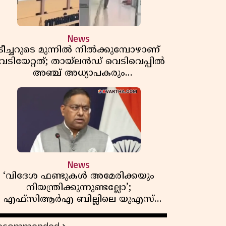
News
ടീച്ചറുടെ മുന്നിൽ നിൽക്കുമ്പോഴാണ്
െടിയേറ്റത്; തായ്‌ലൻഡ് വെടിവെപ്പിൽ
അഞ്ച് അധ്യാപകരും
മുത്തശ്ശീമുത്തശ്ശന്മാരും കൊല്ലപ്പെട്ടു,
മരണസംഖ്യ 7; ഞെട്ടിക്കുന്ന
വെളിപ്പെടുത്തലുകൾ
News
‘വിദേശ ഫണ്ടുകൾ അമേരിക്കയും
നിയന്ത്രിക്കുന്നുണ്ടല്ലോ’;
എഫ്സിആർഎ ബില്ലിലെ യുഎസ്
ിമർശനങ്ങൾക്ക് മറുപടിയുമായി ഇന്ത്യ