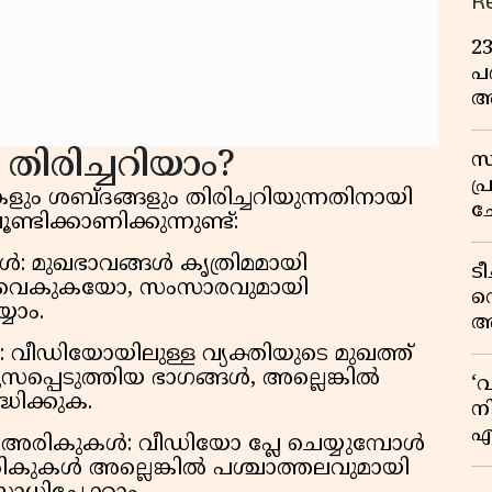
R
2
പദ
അ
ഇ
തിരിച്ചറിയാം?
സ
പ
ളും ശബ്ദങ്ങളും തിരിച്ചറിയുന്നതിനായി
ച
ടിക്കാണിക്കുന്നുണ്ട്:
വ
: മുഖഭാവങ്ങൾ കൃത്രിമമായി
ട
 വൈകുകയോ, സംസാരവുമായി
വ
യാം.
അ
മു
വീഡിയോയിലുള്ള വ്യക്തിയുടെ മുഖത്ത്
മ
പ്പെടുത്തിയ ഭാഗങ്ങൾ, അല്ലെങ്കിൽ
‘
വ
്ധിക്കുക.
നി
എ
രമായ അരികുകൾ: വീഡിയോ പ്ലേ ചെയ്യുമ്പോൾ
വ
 അരികുകൾ അല്ലെങ്കിൽ പശ്ചാത്തലവുമായി