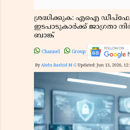
ശ്രദ്ധിക്കുക: എഐ ഡീപ്ഫേക്
ഇടപാടുകാർക്ക് ജാഗ്രതാ ന
ബാങ്ക്
Channel
Group
By
Abdu Rashid M G
Updated: Jun 13, 2026, 12: