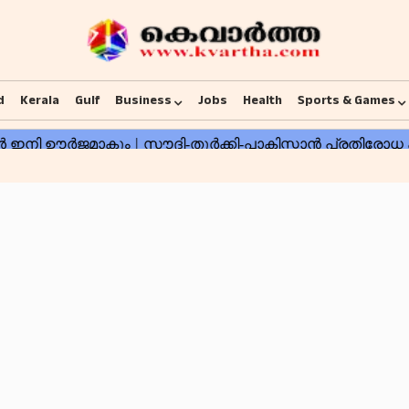
d
Kerala
Gulf
Business
Jobs
Health
Sports & Games