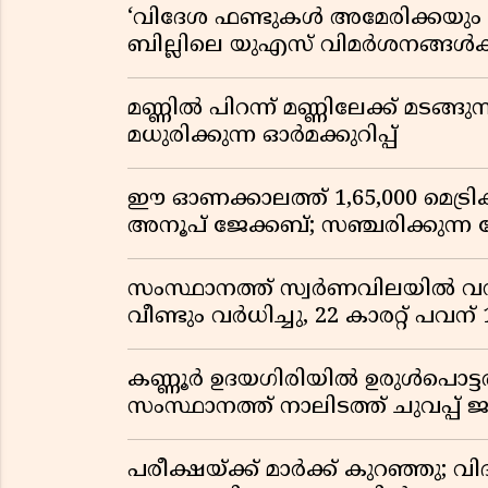
‘വിദേശ ഫണ്ടുകൾ അമേരിക്കയും ന
ബില്ലിലെ യുഎസ് വിമർശനങ്ങൾക്ക്
മണ്ണിൽ പിറന്ന് മണ്ണിലേക്ക് മടങ്ങ
മധുരിക്കുന്ന ഓർമക്കുറിപ്പ്
ഈ ഓണക്കാലത്ത് 1,65,000 മെട്രിക
അനൂപ് ജേക്കബ്; സഞ്ചരിക്കുന്ന
സംസ്ഥാനത്ത് സ്വർണവിലയിൽ വൻ 
വീണ്ടും വർധിച്ചു, 22 കാരറ്റ് പവന
കണ്ണൂർ ഉദയഗിരിയിൽ ഉരുൾപൊട്ടൽ; ക
സംസ്ഥാനത്ത് നാലിടത്ത് ചുവപ്പ് ജ
പരീക്ഷയ്ക്ക് മാർക്ക് കുറഞ്ഞു; വി