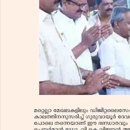
മറ്റെല്ലാ മേഖലകളിലും ഡിജിറ്റലൈസ
കാലത്തിനനുസരിച്ച് ഗുരുവായൂര്‍ ദ
പോലെ തന്നെയാണ് ഈ ഭണ്ഡാരവും കണ
ചെയര്‍മാന്‍ ഡോ. വി കെ വിജയന്‍ അറി