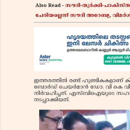
Also Read -
സൗദി-തുർക്കി-പാകിസ
ചേരിയല്ലെന്ന് സൗദി അറേബ്യ, വി
ഇത്തരത്തില്‍ രണ്ട് ഹുണ്ടികകളാണ് കിഴ
ബോര്‍ഡ് ചെയര്‍മാന്‍ ഡോ. വി കെ 
നിര്‍വഹിച്ചത്. എസ്ബിഐയുടെ സഹ
നടപ്പാക്കിയത്.