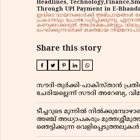
Headlines, Technology,Finance,S
Through UPI Payment in E-Bhand
ഇവിടെ വായനക്കാർക്ക് അഭിപ്രായങ്ങൾ രേഖപ
പ്രകടനവും പ്രോത്സാഹിപ്പിക്കുന്നു. എന
കണക്കാക്കരുത്. അധിക്ഷേപങ്ങളും വിദ്വേഷ
ലംഘിക്കുന്നവർക്ക് ശക്തമായ നിയമനടപടി 
Share this story
സൗദി-തുർക്കി-പാകിസ്താൻ പ്
ചേരിയല്ലെന്ന് സൗദി അറേബ്യ, 
ടീച്ചറുടെ മുന്നിൽ നിൽക്കുമ്പോഴാ
അഞ്ച് അധ്യാപകരും മുത്തശ്ശീമുത്തശ
ഞെട്ടിക്കുന്ന വെളിപ്പെടുത്തലുകൾ