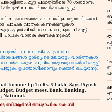
R
പങ്കാളിത്തം. മുദ്ര പദ്ധതിയിലെ 70 ശതമാനം
ിയൂഷ് ഗോയല്‍ അഭിപ്രായപ്പെട്ടു.
വ
ബ
ും വലിയ രണ്ടാമത്തെ ഹബായി ഇന്ത്യ മാറിയെന്ന്
ക
ട് കോടി പാചക വാതക കണക്ഷനുകള്‍
വി
രമുള്ള എല്‍.പി.ജി കണക്ഷനുകളാണ് എട്ട്
കോടി പാചക വാതക കണക്ഷനുകള്‍
തള
പ
ന
ക്നോളജി - സാമ്പത്തികം- പ്രധാന
ൽ വിശേഷങ്ങൾ ഉൾപ്പെടെ മലയാളം വാർത്തകൾ
‘
െവാർത്തയുടെ പുതിയ ആൻഡ്രോയിഡ് ആപ്പ്
അ
ചെയ്യുക. ഉപയോഗിക്കാനും ഷെയർ ചെയ്യാനും
പ
ക
al Income Up To Rs. 5 Lakh, Says Piyush
ല
 Budget, Budget meet, Bank, Banking,
ആ
, National.
പ
ശ
കേസ്; ബിആർസി അധ്യാപിക കെ സി
വ