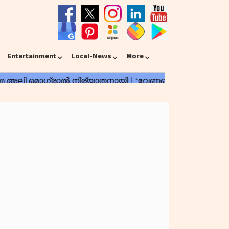
Entertainment
Local-News
More