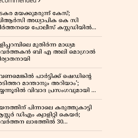
ecommended
കുതിപ്പ് രേഖപ്പെടുത്തി ആദ്യ പാദ
റിപ്പോർട്ട് പുറത്ത്
ടകര മയക്കുമരുന്ന് കേസ്;
ിആർസി അധ്യാപിക കെ സി
ീർത്തനയെ പോലീസ് കസ്റ്റഡിയിൽ
ട്ടു
ിപ്പറമ്പിലെ മുതിർന്ന മാധ്യമ
്രവർത്തകൻ ബി എ അലി മൊഗ്രാൽ
ിര്യാതനായി
വേണമെങ്കിൽ പാർട്ടിക്ക് ഷെഡിൻ്റെ
ടിത്തറ മാന്താനും അറിയാം’;
യ്യന്നൂരിൽ വിവാദ പ്രസംഗവുമായി കെ
െ രാഗേഷ്
യനത്തിന് പിന്നാലെ കരുത്തുകാട്ടി
സ്റ്റർ ഡിഎം ക്വാളിറ്റി കെയർ;
്രവർത്തന ലാഭത്തിൽ 30
തമാനത്തിൻ്റെ വളർച്ച,
രുമാനത്തിലും ലാഭത്തിലും വൻ