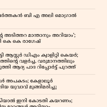
മ പ്രവർത്തകൻ ബി എ അലി മൊഗ്രാൽ
റെ അടിത്തറ മാന്താനും അറിയാം’;
യി കെ കെ രാഗേഷ്
ി ആസ്റ്റർ ഡിഎം ക്വാളിറ്റി കെയർ;
തിൻ്റെ വളർച്ച, വരുമാനത്തിലും
്തി ആദ്യ പാദ റിപ്പോർട്ട് പുറത്ത്
്പോൾ അപകടം; കേളാലൂർ
ിയ യുവാവ് മുങ്ങിമരിച്ചു
കിയാൽ ഇനി കോടതി കയറണം;