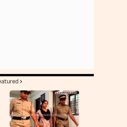
eatured