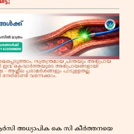
ട്ടു
കു
റി
്പെടുത്താം. സ്വതന്ത്രമായ ചിന്തയും അഭിപ്രായ
്നാൽ ഇവ കെവാർത്തയുടെ അഭിപ്രായങ്ങളായി
 - അശ്ലീല പരാമർശങ്ങളും പാടുള്ളതല്ല.
നേരിടേണ്ടി വന്നേക്കാം.
ിആർസി അധ്യാപിക കെ സി കീർത്തനയെ