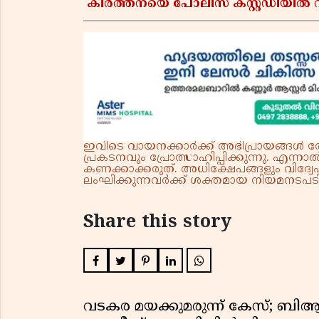
കീർത്തനയെ പോലീസ് കസ്റ്റഡിയിൽ വി
ഇവിടെ വായനക്കാർക്ക് അഭിപ്രായങ്ങൾ രേഖപ
പ്രകടനവും പ്രോത്സാഹിപ്പിക്കുന്നു. എന
കണക്കാക്കരുത്. അധിക്ഷേപങ്ങളും വിദ്വേഷ
ലംഘിക്കുന്നവർക്ക് ശക്തമായ നിയമനടപടി 
Share this story
വടകര മയക്കുമരുന്ന് കേസ്; ബ