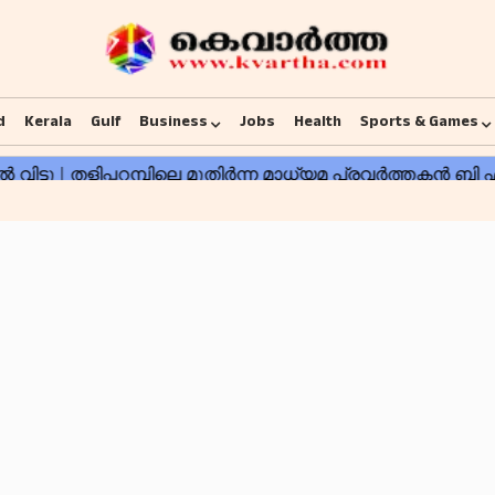
d
Kerala
Gulf
Business
Jobs
Health
Sports & Games