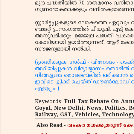
മുദ്ര പദ്ധതിയില്‍ 70 ശതമാനം വനിതാ 
ഗുണഭോക്താക്കളും വനിതകളാണെന്ന് പ
സ്റ്റാര്‍ട്ടപ്പുകളുടെ ലോകത്തെ ഏറ്റവ
ബജറ്റ് പ്രസംഗത്തില്‍ പീയുഷ്. എട്
അനുവദിക്കും. ഉജ്ജ്വല പദ്ധതി പ്രകാ
കോടിയായി ഉയര്‍ത്തുന്നത്. ആറ് 
സൗജന്യമായി നല്‍കി.
(ശ്രദ്ധിക്കുക: ഗൾഫ് - വിനോദം - ടെ
അറിയിപ്പുകൾ-വിദ്യാഭ്യാസം-തൊഴി
നിങ്ങളുടെ മൊബൈലിൽ ലഭിക്കാൻ ക
ഇവിടെ ക്ലിക്ക് ചെയ്ത് ഡൗൺലോഡ് 
എളുപ്പം )
Keywords:
Full Tax Rebate On Annu
Goyal, New Delhi, News, Politics,
Railway, GST, Vehicles, Technology
Also Read -
വടകര മയക്കുമരുന്ന് 