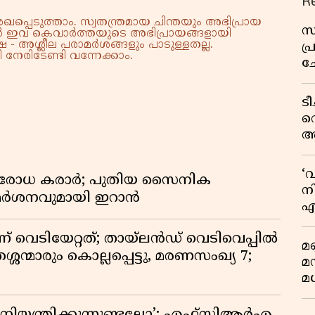
R
്പെടുത്താം. സ്വതന്ത്രമായ ചിന്തയും അഭിപ്രായ
സ
്നാൽ ഇവ കെവാർത്തയുടെ അഭിപ്രായങ്ങളായി
 - അശ്ലീല പരാമർശങ്ങളും പാടുള്ളതല്ല.
പ
നേരിടേണ്ടി വന്നേക്കാം.
ച
വ
ട
വ
അ
മു
മ
‘
രതിരോധ കരാർ; പുതിയ സൈനിക
വ
നി
വിമർശനവുമായി ഇറാൻ
എ
വ
ണ് വെടിയേറ്റത്; തായ്‌ലൻഡ് വെടിവെപ്പിൽ
മണ
്ശന്മാരും കൊല്ലപ്പെട്ടു, മരണസംഖ്യ 7;
മ
മധ