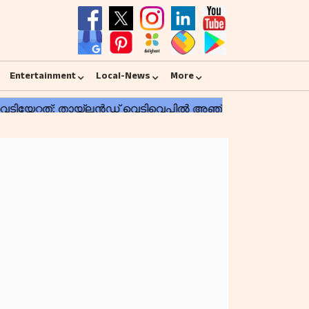
Entertainment
Local-News
More