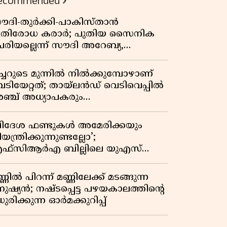
ecommended
ൗദി-തുർക്കി-പാകിസ്താൻ
്രതിരോധ കരാർ; പുതിയ സൈനിക
േരിയല്ലെന്ന് സൗദി അറേബ്യ,
ിമർശനവുമായി ഇറാൻ
ീച്ചറുടെ മുന്നിൽ നിൽക്കുമ്പോഴാണ്
െടിയേറ്റത്; തായ്‌ലൻഡ് വെടിവെപ്പിൽ
ഞ്ച് അധ്യാപകരും
ത്തശ്ശീമുത്തശ്ശന്മാരും കൊല്ലപ്പെട്ടു,
രണസംഖ്യ 7; ഞെട്ടിക്കുന്ന
വിദേശ ഫണ്ടുകൾ അമേരിക്കയും
െളിപ്പെടുത്തലുകൾ
യന്ത്രിക്കുന്നുണ്ടല്ലോ’;
ഫ്സിആർഎ ബില്ലിലെ യുഎസ്
ിമർശനങ്ങൾക്ക് മറുപടിയുമായി ഇന്ത്യ
്ണിൽ പിറന്ന് മണ്ണിലേക്ക് മടങ്ങുന്ന
നുഷ്യൻ; നഷ്ടപ്പെട്ട പഴയകാലത്തിൻ്റെ
ുരിക്കുന്ന ഓർമക്കുറിപ്പ്