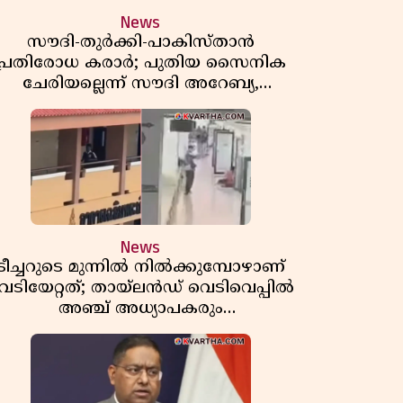
News
സൗദി-തുർക്കി-പാകിസ്താൻ
പ്രതിരോധ കരാർ; പുതിയ സൈനിക
ചേരിയല്ലെന്ന് സൗദി അറേബ്യ,
വിമർശനവുമായി ഇറാൻ
News
ടീച്ചറുടെ മുന്നിൽ നിൽക്കുമ്പോഴാണ്
െടിയേറ്റത്; തായ്‌ലൻഡ് വെടിവെപ്പിൽ
അഞ്ച് അധ്യാപകരും
മുത്തശ്ശീമുത്തശ്ശന്മാരും കൊല്ലപ്പെട്ടു,
മരണസംഖ്യ 7; ഞെട്ടിക്കുന്ന
വെളിപ്പെടുത്തലുകൾ