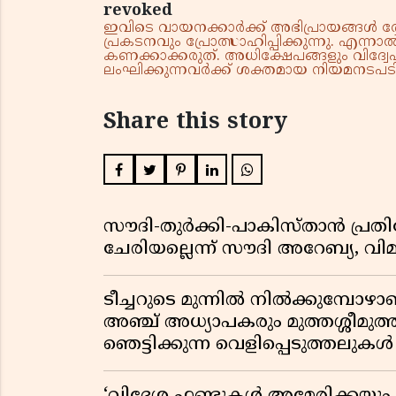
revoked
ഇവിടെ വായനക്കാർക്ക് അഭിപ്രായങ്ങൾ രേഖപ
പ്രകടനവും പ്രോത്സാഹിപ്പിക്കുന്നു. എന
കണക്കാക്കരുത്. അധിക്ഷേപങ്ങളും വിദ്വേഷ
ലംഘിക്കുന്നവർക്ക് ശക്തമായ നിയമനടപടി 
Share this story
സൗദി-തുർക്കി-പാകിസ്താൻ പ്
ചേരിയല്ലെന്ന് സൗദി അറേബ്യ, 
ടീച്ചറുടെ മുന്നിൽ നിൽക്കുമ്പോഴാ
അഞ്ച് അധ്യാപകരും മുത്തശ്ശീമുത്തശ
ഞെട്ടിക്കുന്ന വെളിപ്പെടുത്തലുകൾ