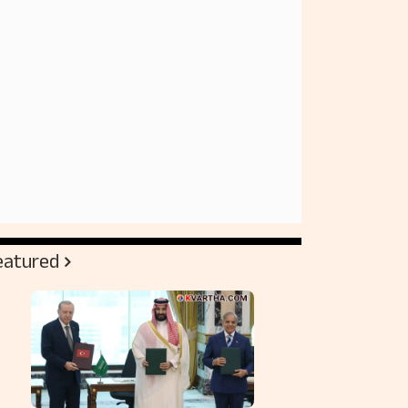
eatured