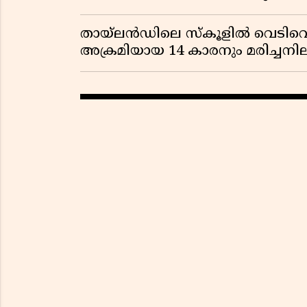
തായ്‌ലൻഡിലെ സ്‌കൂളിൽ വെടിവെപ്പ
അക്രമിയായ 14 കാരനും മരിച്ചന