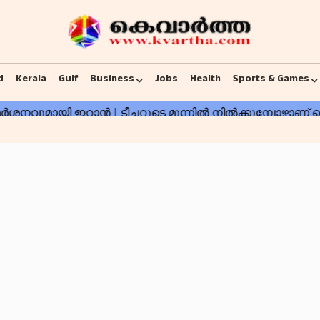
d
Kerala
Gulf
Business
Jobs
Health
Sports & Games