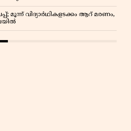
്; മൂന്ന് വിദ്യാർഥികളടക്കം ആറ് മരണം,
ിലയിൽ