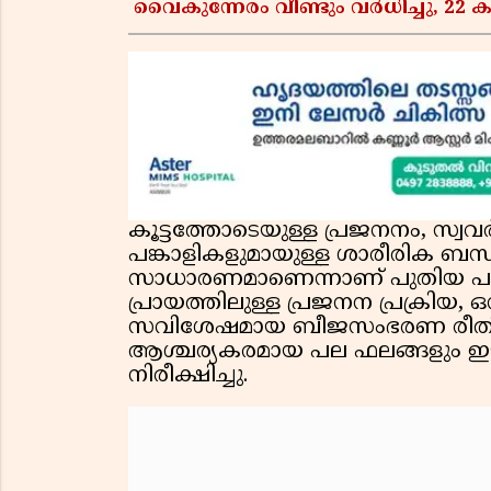
വൈകുന്നേരം വീണ്ടും വർധിച്ചു, 22 ക
കൂട്ടത്തോടെയുള്ള പ്രജനനം, സ്
പങ്കാളികളുമായുള്ള ശാരീരിക ബ
സാധാരണമാണെന്നാണ് പുതിയ പഠനത
പ്രായത്തിലുള്ള പ്രജനന പ്രക്ര
സവിശേഷമായ ബീജസംഭരണ രീതിക
ആശ്ചര്യകരമായ പല ഫലങ്ങളും ഈ
നിരീക്ഷിച്ചു.