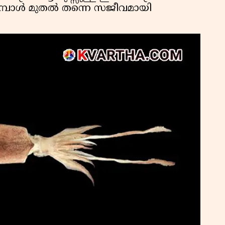
ുമ്പോൾ മുതൽ തന്നെ സജീവമായി