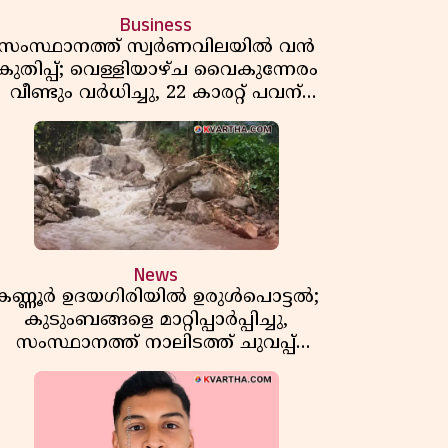
Business
സംസ്ഥാനത്ത് സ്വർണവിലയിൽ വൻ
കുതിപ്പ്; വെള്ളിയാഴ്ച വൈകുന്നേരം
വീണ്ടും വർധിച്ചു, 22 കാരറ്റ് പവന്
1,10,920 രൂപയായി
News
കണ്ണൂർ ഉദയഗിരിയിൽ ഉരുൾപൊട്ടൽ;
കുടുംബങ്ങളെ മാറ്റിപ്പാർപ്പിച്ചു,
സംസ്ഥാനത്ത് നാലിടത്ത് ചുവപ്പ്
ജാഗ്രത