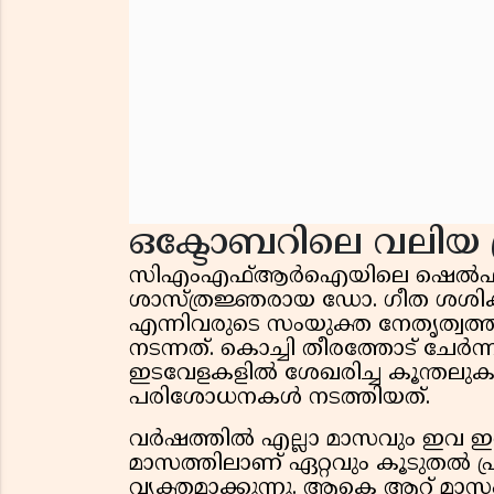
ഒക്ടോബറിലെ വലിയ 
സിഎംഎഫ്ആർഐയിലെ ഷെൽഫിഷ് 
ശാസ്ത്രജ്ഞരായ ഡോ. ഗീത ശശി
എന്നിവരുടെ സംയുക്ത നേതൃത്വത്
നടന്നത്. കൊച്ചി തീരത്തോട് ചേർന
ഇടവേളകളിൽ ശേഖരിച്ച കൂന്തലു
പരിശോധനകൾ നടത്തിയത്.
വർഷത്തിൽ എല്ലാ മാസവും ഇവ ഇണ
മാസത്തിലാണ് ഏറ്റവും കൂടുതൽ പ്
വ്യക്തമാക്കുന്നു. ആകെ ആറ് മാസം