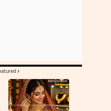
eatured