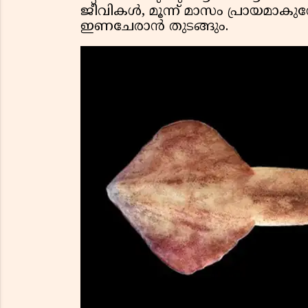
ജീവികൾ, മൂന്ന് മാസം പ്രായമാക
ഇണചേരാൻ തുടങ്ങും.