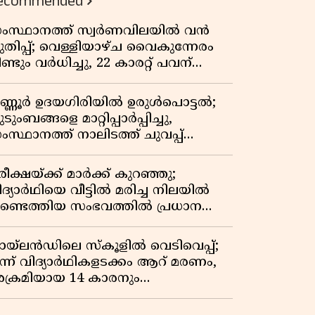
ecommended
ംസ്ഥാനത്ത് സ്വർണവിലയിൽ വൻ
ുതിപ്പ്; വെള്ളിയാഴ്ച വൈകുന്നേരം
ണ്ടും വർധിച്ചു, 22 കാരറ്റ് പവന്
,10,920 രൂപയായി
ണ്ണൂർ ഉദയഗിരിയിൽ ഉരുൾപൊട്ടൽ;
ടുംബങ്ങളെ മാറ്റിപ്പാർപ്പിച്ചു,
ംസ്ഥാനത്ത് നാലിടത്ത് ചുവപ്പ്
ാഗ്രത
ീക്ഷയ്ക്ക് മാർക്ക് കുറഞ്ഞു;
ിദ്യാർഥിയെ വീട്ടിൽ മരിച്ച നിലയിൽ
ണ്ടെത്തിയ സംഭവത്തിൽ പ്രധാന
ധ്യാപികക്കെതിരെ പരാതി
ായ്‌ലൻഡിലെ സ്‌കൂളിൽ വെടിവെപ്പ്;
ൂന്ന് വിദ്യാർഥികളടക്കം ആറ് മരണം,
ക്രമിയായ 14 കാരനും
രിച്ചനിലയിൽ