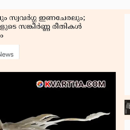
വും സ്വവർഗ്ഗ ഇണചേരലും;
ുടെ സങ്കീർണ്ണ രീതികൾ
ം