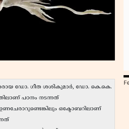
F
ായ ഡോ. ഗീത ശശികുമാർ, ഡോ. കെ.കെ.
തിലാണ് പഠനം നടന്നത്
ണചേരാറുണ്ടെങ്കിലും ഒക്ടോബറിലാണ്
്നത്