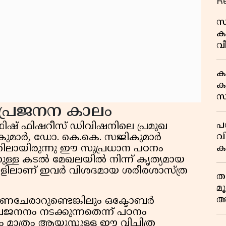
R
സ
ക
വീ
1
ക
കു
സ
പ്രജനന കാലം
ജ
പര
ഫിഷറീസ് ഡിവിഷനിലെ പ്രമുഖ
വ
കുമാർ, ഡോ. കെ.കെ. സജികുമാർ
ക
തിലായിരുന്നു ഈ സുപ്രധാന പഠനം
്നുള്ള കടൽ മേഖലയിൽ നിന്ന് കൃത്യമായ
അ
കളിലാണ് ഇവർ വിശദമായ ശരീരശാസ്ത്ര
ത
മ
അ
ചേരാറുണ്ടെങ്കിലും ഒക്ടോബർ
മ
രജനനം നടക്കുന്നതെന്ന് പഠനം
 മാത്രം ആയുസ്സുള്ള ഈ വിചിത്ര