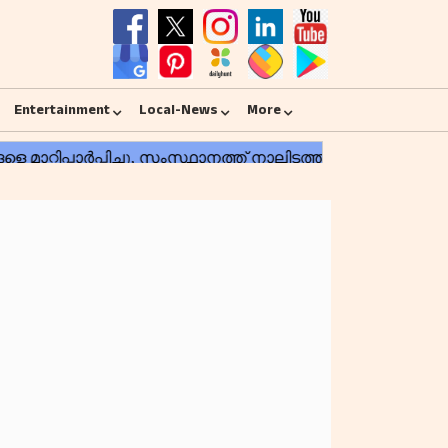
Entertainment
Local-News
More