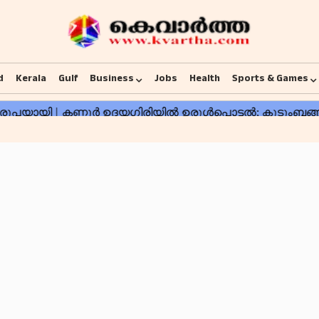
d
Kerala
Gulf
Business
Jobs
Health
Sports & Games