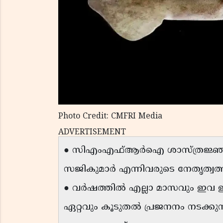
Photo Credit: CMFRI Media
ADVERTISEMENT
● സിഎംഎഫ്ആർഐ ശാസ്ത്രജ്ഞര
സജികുമാർ എന്നിവരുടെ നേതൃത്വത്
● വർഷത്തിൽ എല്ലാ മാസവും ഇവ ഇ
ഏറ്റവും കൂടുതൽ പ്രജനനം നടക്കുന