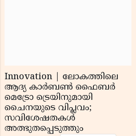
Innovation | ലോകത്തിലെ
ആദ്യ കാർബൺ ഫൈബർ
മെട്രോ ട്രെയിനുമായി
ചൈനയുടെ വിപ്ലവം;
സവിശേഷതകൾ
അത്ഭുതപ്പെടുത്തും