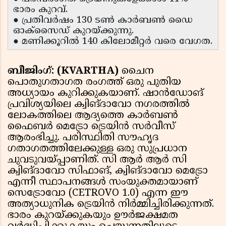
ഭാരം കുറവ്.
● പ്രതിവർഷം 130 ടൺ കാർബൺ ഡൈ
ഓക്സൈഡ് കുറയ്ക്കുന്നു.
● മണിക്കൂറിൽ 140 കിലോമീറ്റർ വരെ വേഗത.
ബീജിംഗ്: (KVARTHA)
ചൈന
പൊതുഗതാഗത രംഗത്ത് ഒരു പുതിയ
അധ്യായം കുറിക്കുകയാണ്. ഷാൻഡോങ്
പ്രവിശ്യയിലെ ക്വിങ്‌ദാവോ നഗരത്തിൽ
ലോകത്തിലെ ആദ്യത്തെ കാർബൺ
ഫൈബർ മെട്രോ ട്രെയിൻ സർവീസ്
ആരംഭിച്ചു. പരിസ്ഥിതി സൗഹൃദ
ഗതാഗതത്തിലേക്കുള്ള ഒരു സുപ്രധാന
ചുവടുവയ്പ്പാണിത്. സി ആർ ആർ സി
ക്വിങ്‌ദാവോ സിഫാങ്, ക്വിങ്‌ദാവോ മെട്രോ
എന്നീ സ്ഥാപനങ്ങൾ സംയുക്തമായാണ്
സെട്രോവോ (CETROVO 1.0) എന്ന ഈ
അത്യാധുനിക ട്രെയിൻ നിർമ്മിച്ചിരിക്കുന്നത്.
ഭാരം കുറയ്ക്കുകയും ഊർജക്ഷമത