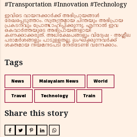
#Transportation #Innovation #Technology
ഇവിടെ വായനക്കാർക്ക് അഭിപ്രായങ്ങൾ
രേഖപ്പെടുത്താം. സ്വതന്ത്രമായ ചിന്തയും അഭിപ്രായ
പ്രകടനവും പ്രോത്സാഹിപ്പിക്കുന്നു. എന്നാൽ ഇവ
കെവാർത്തയുടെ അഭിപ്രായങ്ങളായി
കണക്കാക്കരുത്. അധിക്ഷേപങ്ങളും വിദ്വേഷ - അശ്ലീല
പരാമർശങ്ങളും പാടുള്ളതല്ല. ലംഘിക്കുന്നവർക്ക്
ശക്തമായ നിയമനടപടി നേരിടേണ്ടി വന്നേക്കാം.
Tags
News
Malayalam News
World
Travel
Technology
Train
Share this story