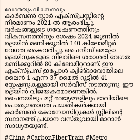
വേഗതയും വികസനവും
കാർബൺ സ്റ്റാർ എക്സ്പ്രസ്സിന്റെ
നിർമാണം 2021-ൽ ആരംഭിച്ചു.
വർഷങ്ങളുടെ ഗവേഷണത്തിനും
വികസനത്തിനും ശേഷം 2024 ജൂണിൽ
ട്രെയിൻ മണിക്കൂറിൽ 140 കിലോമീറ്റർ
വേഗത കൈവരിച്ചു. ചൈനീസ് മെട്രോ
ട്രെയിനുകളുടെ നിലവിലെ ശരാശരി വേഗത
മണിക്കൂറിൽ 80 കിലോമീറ്ററാണ്. ഈ
എക്സ്പ്രസ് ഇപ്പോൾ ക്വിങ്‌ദാവോയിലെ
ലൈൻ 1 എന്ന 37 മൈൽ റൂട്ടിൽ 41
സ്റ്റേഷനുകളുമായി സർവീസ് നടത്തുന്നു. ഈ
ട്രെയിൻ വിജയകരമാണെങ്കിൽ,
ചൈനയിലും മറ്റ് രാജ്യങ്ങളിലും ഭാവിയിലെ
പൊതുഗതാഗത പദ്ധതികൾക്കായി
കാർബൺ കോമ്പോസിറ്റുകൾ സ്റ്റീലിന്റെ
സ്ഥാനത്ത് പ്രധാന വസ്തുവായി മാറാൻ
സാധ്യതയുണ്ട്.
#China #CarbonFiberTrain #Metro