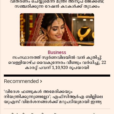
വിതരണം ചെയ്യുമെന്ന് മന്ത്രി അനൂപ് ജേക്കബ്;
സഞ്ചരിക്കുന്ന റേഷൻ കടകൾക്ക് തുടക്കം
Business
സംസ്ഥാനത്ത് സ്വർണവിലയിൽ വൻ കുതിപ്പ്;
വെള്ളിയാഴ്ച വൈകുന്നേരം വീണ്ടും വർധിച്ചു, 22
കാരറ്റ് പവന് 1,10,920 രൂപയായി
Recommended
‘വിദേശ ഫണ്ടുകൾ അമേരിക്കയും
നിയന്ത്രിക്കുന്നുണ്ടല്ലോ’; എഫ്സിആർഎ ബില്ലിലെ
യുഎസ് വിമർശനങ്ങൾക്ക് മറുപടിയുമായി ഇന്ത്യ