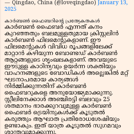
— Qingdao, China (@loveqingdao)
January 13,
2025
കാർബൺ ഫൈബറിന്റെ പ്രത്യേകതകൾ
കാർബൺ ഫൈബർ എന്നത് കനം
കുറഞ്ഞതും ബലമുള്ളതുമായ ക്രിസ്റ്റലിൻ
കാർബൺ ഫിലമെന്റുകളാണ്. ഈ
ഫിലമെന്റുകൾ വിവിധ രൂപങ്ങളിലേക്ക്
മാറ്റാൻ കഴിയുന്ന ബോണ്ടഡ് കാർബൺ
ആറ്റങ്ങളുടെ ശൃംഖലകളാണ്. അവയുടെ
ഈടുള്ള കാഠിന്യവും ഉയർന്ന ശക്തിയും
വാഹനങ്ങളുടെ ബോഡികൾ അല്ലെങ്കിൽ മറ്റ്
ഘടനാപരമായ കാര്യങ്ങൾ
നിർമ്മിക്കുന്നതിന് കാർബൺ
ഫൈബറുകളെ അനുയോജ്യമാക്കുന്നു.
സ്റ്റീലിനേക്കാൾ അഞ്ചിരട്ടി ബലവും 25
ശതമാനം ഭാരക്കുറവുമുള്ള കാർബൺ
ഫൈബർ ട്രെയിനുകൾക്ക് കൂടുതൽ
കരുത്തും ആഘാത പ്രതിരോധശേഷിയും
ഉണ്ടാകും. ഇത് യാത്ര കൂടുതൽ സുഗമവും
ശാന്തവുമാക്കുന്നു.