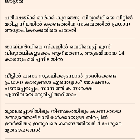
ജാഗ്രത
പരീക്ഷയ്ക്ക് മാർക്ക് കുറഞ്ഞു; വിദ്യാർഥിയെ വീട്ടിൽ
മരിച്ച നിലയിൽ കണ്ടെത്തിയ സംഭവത്തിൽ പ്രധാന
അധ്യാപികക്കെതിരെ പരാതി
തായ്‌ലൻഡിലെ സ്‌കൂളിൽ വെടിവെപ്പ്; മൂന്ന്
വിദ്യാർഥികളടക്കം ആറ് മരണം, അക്രമിയായ 14
കാരനും മരിച്ചനിലയിൽ
വീട്ടിൽ പണം സൂക്ഷിക്കുമ്പോൾ ശ്രദ്ധിക്കേണ്ട
പ്രധാന കാര്യങ്ങൾ എന്തെല്ലാം? മോഷണം,
പണപ്പെരുപ്പം, സാമ്പത്തിക സുരക്ഷ
എന്നിവയെക്കുറിച്ച് അറിയാം
മുതലപ്പൊഴിയിലും നീണ്ടകരയിലും കാണാതായ
മത്സ്യത്തൊഴിലാളികൾക്കായുള്ള തിരച്ചിൽ
ഊർജിതം; ഇതുവരെ കണ്ടെത്തിയത് 4 പേരുടെ
മൃതദേഹങ്ങൾ