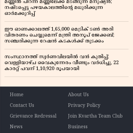
മണ്ണിൽ പിറന്ന് മണ്ണിലേക്ക് മടങ്ങുന്ന മനുഷ്യൻ;
നഷ്ടപ്പെട്ട പഴയകാലത്തിൻ്റെ മധുരിക്കുന്ന
ഓർമക്കുറിപ്പ്
ഈ ഓണക്കാലത്ത് 1,65,000 മെട്രിക് ടൺ അരി
വിതരണം ചെയ്യുമെന്ന് മന്ത്രി അനൂപ് ജേക്കബ്;
സഞ്ചരിക്കുന്ന റേഷൻ കടകൾക്ക് തുടക്കം
സംസ്ഥാനത്ത് സ്വർണവിലയിൽ വൻ കുതിപ്പ്;
വെള്ളിയാഴ്ച വൈകുന്നേരം വീണ്ടും വർധിച്ചു, 22
കാരറ്റ് പവന് 1,10,920 രൂപയായി
Home
About Us
Contact Us
Privacy Policy
Grievance Redressal
Join Kvartha Team Club
News
Business