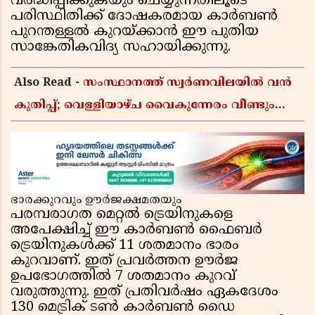
വർദ്ധിപ്പിക്കുകയും ചെയ്യുന്നതിലൂടെ
പരിസ്ഥിതിക്ക് ദോഷകരമായ കാർബൺ
പുറന്തള്ളൽ കുറയ്ക്കാൻ ഈ പുതിയ
സാങ്കേതികവിദ്യ സഹായിക്കുന്നു.
Also Read -
സംസ്ഥാനത്ത് സ്വർണവിലയിൽ വൻ
കുതിപ്പ്; വെള്ളിയാഴ്ച വൈകുന്നേരം വീണ്ടും
വർധിച്ചു, 22 കാരറ്റ് പവന് 1,10,920 രൂപയായി
ഭാരക്കുറവും ഊർജക്ഷമതയും
പരമ്പരാഗത മെറ്റൽ ട്രെയിനുകളെ
അപേക്ഷിച്ച് ഈ കാർബൺ ഫൈബർ
ട്രെയിനുകൾക്ക് 11 ശതമാനം ഭാരം
കുറവാണ്. ഇത് പ്രവർത്തന ഊർജ
ഉപഭോഗത്തിൽ 7 ശതമാനം കുറവ്
വരുത്തുന്നു. ഇത് പ്രതിവർഷം ഏകദേശം
130 മെട്രിക് ടൺ കാർബൺ ഡൈ